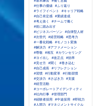
#基本練習
#働く意義
#仕事の価値
#ふり返り
#ライフイベント
#キャリア戦略
#自己肯定感
#業績達成
#考え抜く
#チームで働く
#前に踏み出す
#ビジネスパーソン
#自律型人材
#次世代
#経営戦略
#思考力
#一番化戦略
#モノコト変換
#解決力
#アファメーション
#尊敬
#相互
#カウンセリング
#ヨイ出し
#改正点
#効率
#見せ方
#聞く
#巻き込む
#自己成長
#リフレクション
#習慣
#行動変革
#行動習慣
#交渉力
#さばき力
#支援
#経営活動
#コーポレートアイデンティティ
#社内行事
#管理部門
#経験者採用
#中途採用
#即戦力
#人間力
#マネジメントサイクル