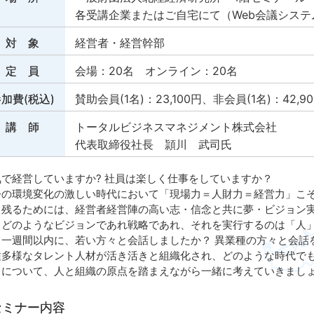
各受講企業またはご自宅にて（Web会議システ
対 象
経営者・経営幹部
定 員
会場：20名 オンライン：20名
加費(税込)
賛助会員(1名)：23,100円、非会員(1名)：42,9
講 師
トータルビジネスマネジメント株式会社
代表取締役社長 頴川 武司氏
気で経営していますか? 社員は楽しく仕事をしていますか？
今の環境変化の激しい時代において「現場力＝人財力＝経営力」こ
ち残るためには、経営者経営陣の高い志・信念と共に夢・ビジョン
、どのようなビジョンであれ戦略であれ、それを実行するのは「人
こ一週間以内に、若い方々と会話しましたか？ 異業種の方々と会話
種多様なタレント人材が活き活きと組織化され、どのような時代で
りについて、人と組織の原点を踏まえながら一緒に考えていきまし
セミナー内容