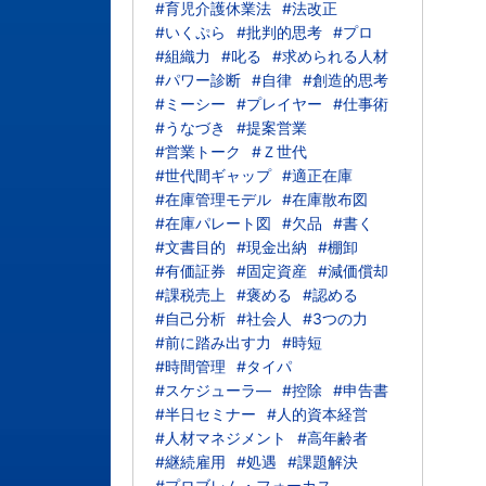
#育児介護休業法
#法改正
#いくぷら
#批判的思考
#プロ
#組織力
#叱る
#求められる人材
#パワー診断
#自律
#創造的思考
#ミーシー
#プレイヤー
#仕事術
#うなづき
#提案営業
#営業トーク
#Ｚ世代
#世代間ギャップ
#適正在庫
#在庫管理モデル
#在庫散布図
#在庫パレート図
#欠品
#書く
#文書目的
#現金出納
#棚卸
#有価証券
#固定資産
#減価償却
#課税売上
#褒める
#認める
#自己分析
#社会人
#3つの力
#前に踏み出す力
#時短
#時間管理
#タイパ
#スケジューラ―
#控除
#申告書
#半日セミナー
#人的資本経営
#人材マネジメント
#高年齢者
#継続雇用
#処遇
#課題解決
#プロブレム・フォーカス