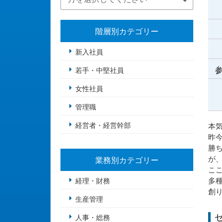
階層別カテゴリー
新入社員
参
若手・中堅社員
女性社員
管理職
経営者・経営幹部
本
昨
勝
が
業務別カテゴリー
こ
多
経理・財務
創
生産管理
人事・総務