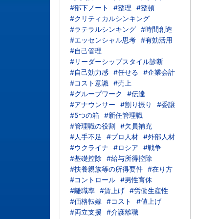
#部下ノート
#整理
#整頓
#クリティカルシンキング
#ラテラルシンキング
#時間創造
#エッセンシャル思考
#有効活用
#自己管理
#リーダーシップスタイル診断
#自己効力感
#任せる
#企業会計
#コスト意識
#売上
#グループワーク
#伝達
#アナウンサー
#割り振り
#委譲
#5つの箱
#新任管理職
#管理職の役割
#欠員補充
#人手不足
#プロ人材
#外部人材
#ウクライナ
#ロシア
#戦争
#基礎控除
#給与所得控除
#扶養親族等の所得要件
#在り方
#コントロール
#男性育休
#離職率
#賃上げ
#労働生産性
#価格転嫁
#コスト
#値上げ
#両立支援
#介護離職