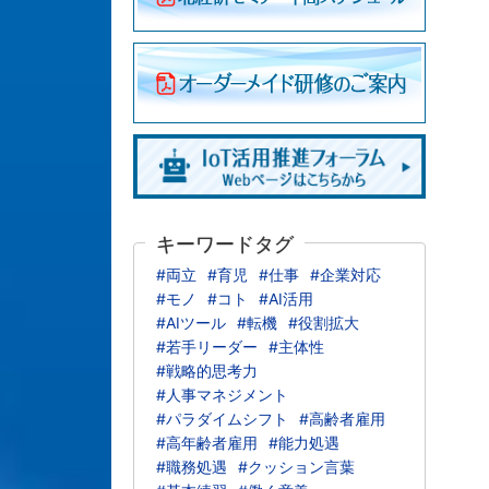
キーワードタグ
#両立
#育児
#仕事
#企業対応
#モノ
#コト
#AI活用
#AIツール
#転機
#役割拡大
#若手リーダー
#主体性
#戦略的思考力
#人事マネジメント
#パラダイムシフト
#高齢者雇用
#高年齢者雇用
#能力処遇
#職務処遇
#クッション言葉