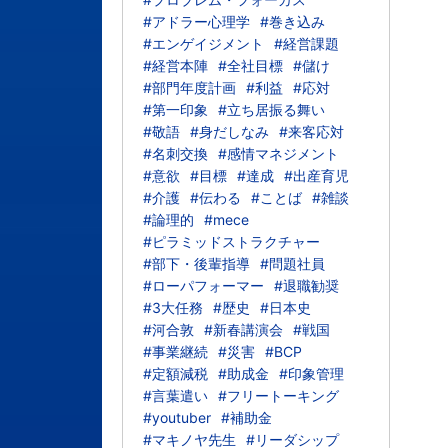
#アドラー心理学
#巻き込み
#エンゲイジメント
#経営課題
#経営本陣
#全社目標
#儲け
#部門年度計画
#利益
#応対
#第一印象
#立ち居振る舞い
#敬語
#身だしなみ
#来客応対
#名刺交換
#感情マネジメント
#意欲
#目標
#達成
#出産育児
#介護
#伝わる
#ことば
#雑談
#論理的
#mece
#ピラミッドストラクチャー
#部下・後輩指導
#問題社員
#ローパフォーマー
#退職勧奨
#3大任務
#歴史
#日本史
#河合敦
#新春講演会
#戦国
#事業継続
#災害
#BCP
#定額減税
#助成金
#印象管理
#言葉遣い
#フリートーキング
#youtuber
#補助金
#マキノヤ先生
#リーダシップ