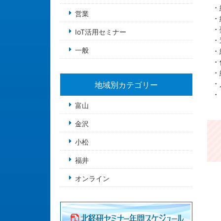
・
営業
・
・
IoT活用セミナー
・
一般
・
・
・
・
地域別カテゴリー
・
富山
金沢
小松
福井
オンライン