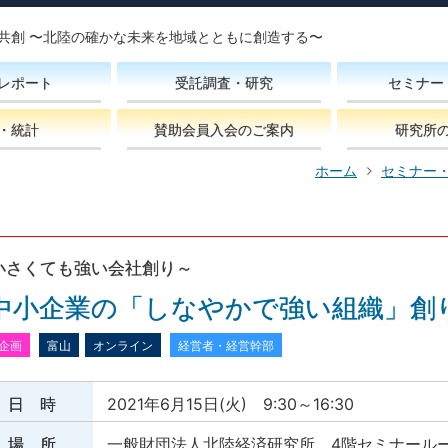
共創 〜北陸の確かな未来を地域とともに創造する〜
レポート
受託調査・研究
セミナー
・統計
賛助会員入会のご案内
研究所
ホーム
セミナー
小さくても強い会社創り～
中小企業の「しなやかで強い組織」創
企画
富山
オンライン
経営者・経営幹部
日 時
2021年6月15日(火) 9:30～16:30
場 所
一般財団法人北陸経済研究所 4階セミナール