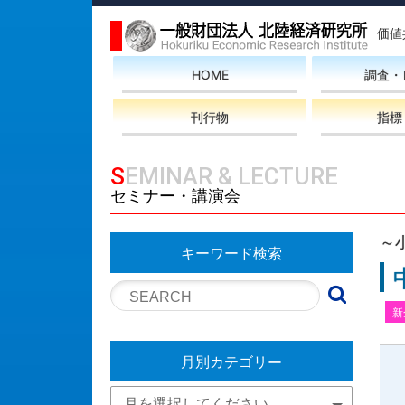
価値
HOME
調査・
刊行物
指標
SEMINAR & LECTURE
セミナー・講演会
～
キーワード検索
新
月別カテゴリー