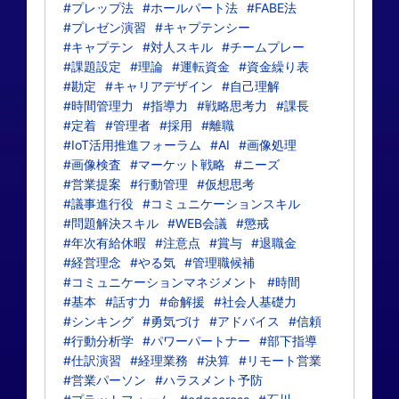
#プレップ法
#ホールパート法
#FABE法
#プレゼン演習
#キャプテンシー
#キャプテン
#対人スキル
#チームプレー
#課題設定
#理論
#運転資金
#資金繰り表
#勘定
#キャリアデザイン
#自己理解
#時間管理力
#指導力
#戦略思考力
#課長
#定着
#管理者
#採用
#離職
#IoT活用推進フォーラム
#AI
#画像処理
#画像検査
#マーケット戦略
#ニーズ
#営業提案
#行動管理
#仮想思考
#議事進行役
#コミュニケーションスキル
#問題解決スキル
#WEB会議
#懲戒
#年次有給休暇
#注意点
#賞与
#退職金
#経営理念
#やる気
#管理職候補
#コミュニケーションマネジメント
#時間
#基本
#話す力
#命解援
#社会人基礎力
#シンキング
#勇気づけ
#アドバイス
#信頼
#行動分析学
#パワーパートナー
#部下指導
#仕訳演習
#経理業務
#決算
#リモート営業
#営業パーソン
#ハラスメント予防