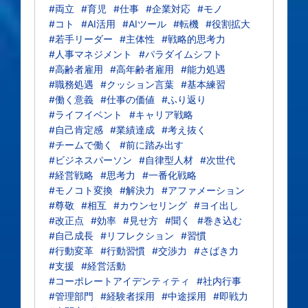
#両立
#育児
#仕事
#企業対応
#モノ
#コト
#AI活用
#AIツール
#転機
#役割拡大
#若手リーダー
#主体性
#戦略的思考力
#人事マネジメント
#パラダイムシフト
#高齢者雇用
#高年齢者雇用
#能力処遇
#職務処遇
#クッション言葉
#基本練習
#働く意義
#仕事の価値
#ふり返り
#ライフイベント
#キャリア戦略
#自己肯定感
#業績達成
#考え抜く
#チームで働く
#前に踏み出す
#ビジネスパーソン
#自律型人材
#次世代
#経営戦略
#思考力
#一番化戦略
#モノコト変換
#解決力
#アファメーション
#尊敬
#相互
#カウンセリング
#ヨイ出し
#改正点
#効率
#見せ方
#聞く
#巻き込む
#自己成長
#リフレクション
#習慣
#行動変革
#行動習慣
#交渉力
#さばき力
#支援
#経営活動
#コーポレートアイデンティティ
#社内行事
#管理部門
#経験者採用
#中途採用
#即戦力