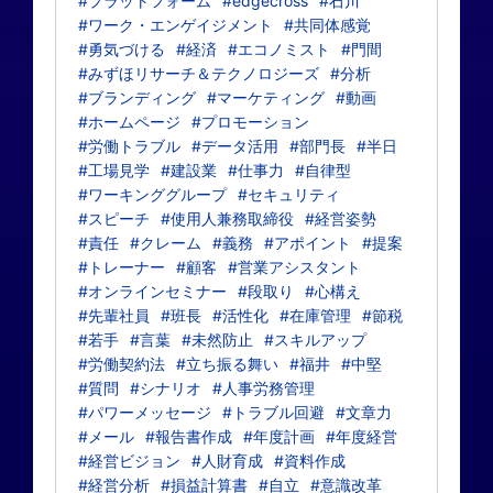
#プラットフォーム
#edgecross
#石川
#ワーク・エンゲイジメント
#共同体感覚
#勇気づける
#経済
#エコノミスト
#門間
#みずほリサーチ＆テクノロジーズ
#分析
#ブランディング
#マーケティング
#動画
#ホームページ
#プロモーション
#労働トラブル
#データ活用
#部門長
#半日
#工場見学
#建設業
#仕事力
#自律型
#ワーキンググループ
#セキュリティ
#スピーチ
#使用人兼務取締役
#経営姿勢
#責任
#クレーム
#義務
#アポイント
#提案
#トレーナー
#顧客
#営業アシスタント
#オンラインセミナー
#段取り
#心構え
#先輩社員
#班長
#活性化
#在庫管理
#節税
#若手
#言葉
#未然防止
#スキルアップ
#労働契約法
#立ち振る舞い
#福井
#中堅
#質問
#シナリオ
#人事労務管理
#パワーメッセージ
#トラブル回避
#文章力
#メール
#報告書作成
#年度計画
#年度経営
#経営ビジョン
#人財育成
#資料作成
#経営分析
#損益計算書
#自立
#意識改革