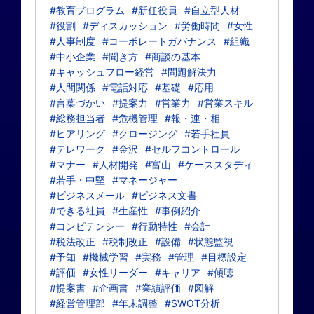
#教育プログラム
#新任役員
#自立型人材
#役割
#ディスカッション
#労働時間
#女性
#人事制度
#コーポレートガバナンス
#組織
#中小企業
#聞き方
#商談の基本
#キャッシュフロー経営
#問題解決力
#人間関係
#電話対応
#基礎
#応用
#言葉づかい
#提案力
#営業力
#営業スキル
#総務担当者
#危機管理
#報・連・相
#ヒアリング
#クロージング
#若手社員
#テレワーク
#金沢
#セルフコントロール
#マナー
#人材開発
#富山
#ケーススタディ
#若手・中堅
#マネージャー
#ビジネスメール
#ビジネス文書
#できる社員
#生産性
#事例紹介
#コンピテンシー
#行動特性
#会計
#税法改正
#税制改正
#設備
#状態監視
#予知
#機械学習
#実務
#管理
#目標設定
#評価
#女性リーダー
#キャリア
#傾聴
#提案書
#企画書
#業績評価
#図解
#経営管理部
#年末調整
#SWOT分析