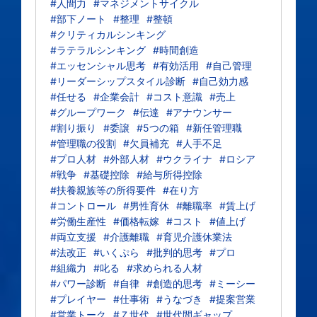
#人間力
#マネジメントサイクル
#部下ノート
#整理
#整頓
#クリティカルシンキング
#ラテラルシンキング
#時間創造
#エッセンシャル思考
#有効活用
#自己管理
#リーダーシップスタイル診断
#自己効力感
#任せる
#企業会計
#コスト意識
#売上
#グループワーク
#伝達
#アナウンサー
#割り振り
#委譲
#5つの箱
#新任管理職
#管理職の役割
#欠員補充
#人手不足
#プロ人材
#外部人材
#ウクライナ
#ロシア
#戦争
#基礎控除
#給与所得控除
#扶養親族等の所得要件
#在り方
#コントロール
#男性育休
#離職率
#賃上げ
#労働生産性
#価格転嫁
#コスト
#値上げ
#両立支援
#介護離職
#育児介護休業法
#法改正
#いくぷら
#批判的思考
#プロ
#組織力
#叱る
#求められる人材
#パワー診断
#自律
#創造的思考
#ミーシー
#プレイヤー
#仕事術
#うなづき
#提案営業
#営業トーク
#Ｚ世代
#世代間ギャップ