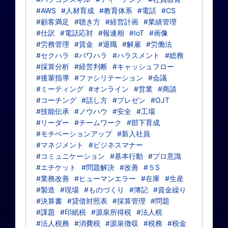
#AWS
#人材育成
#教育体系
#電話
#CS
#顧客満足
#聴き方
#経営計画
#業績管理
#仕訳
#電話応対
#報連相
#IoT
#画像
#労務管理
#賃金
#退職
#解雇
#労働法
#セクハラ
#パワハラ
#ハラスメント
#総務
#採算分析
#経営判断
#キャッシュフロー
#後輩指導
#ファシリテーション
#会議
#ミーティング
#オンライン
#営業
#商談
#コーチング
#話し方
#プレゼン
#OJT
#技能伝承
#ノウハウ
#安全
#工場
#リーダー
#チームワーク
#部下育成
#モチベーションアップ
#新入社員
#マネジメント
#ビジネスマナー
#コミュニケーション
#基本行動
#プロ意識
#エチケット
#問題解決
#改善
#５S
#業務改善
#ヒューマンエラー
#在庫
#生産
#製造
#現場
#ものづくり
#簿記
#資金繰り
#決算書
#貸借対照表
#採算管理
#問題
#課題
#印紙税
#源泉所得税
#法人税
#法人税務
#消費税
#源泉徴収
#税務
#税金