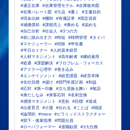
#適正在庫
#在庫管理モデル
#在庫散布図
#在庫パレート図
#欠品
#書く
#文書目的
#現金出納
#棚卸
#有価証券
#固定資産
#減価償却
#課税売上
#褒める
#認める
#自己分析
#社会人
#3つの力
#前に踏み出す力
#時短
#時間管理
#タイパ
#スケジューラ―
#控除
#申告書
#半日セミナー
#人的資本経営
#人材マネジメント
#高年齢者
#継続雇用
#処遇
#課題解決
#プロブレム・フォーカス
#アドラー心理学
#巻き込み
#エンゲイジメント
#経営課題
#経営本陣
#全社目標
#儲け
#部門年度計画
#利益
#応対
#第一印象
#立ち居振る舞い
#敬語
#身だしなみ
#来客応対
#名刺交換
#感情マネジメント
#意欲
#目標
#達成
#出産育児
#介護
#伝わる
#ことば
#雑談
#論理的
#mece
#ピラミッドストラクチャー
#部下・後輩指導
#問題社員
#ローパフォーマー
#退職勧奨
#3大任務