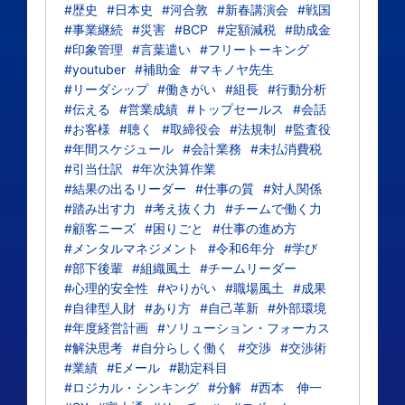
#歴史
#日本史
#河合敦
#新春講演会
#戦国
#事業継続
#災害
#BCP
#定額減税
#助成金
#印象管理
#言葉遣い
#フリートーキング
#youtuber
#補助金
#マキノヤ先生
#リーダシップ
#働きがい
#組長
#行動分析
#伝える
#営業成績
#トップセールス
#会話
#お客様
#聴く
#取締役会
#法規制
#監査役
#年間スケジュール
#会計業務
#未払消費税
#引当仕訳
#年次決算作業
#結果の出るリーダー
#仕事の質
#対人関係
#踏み出す力
#考え抜く力
#チームで働く力
#顧客ニーズ
#困りごと
#仕事の進め方
#メンタルマネジメント
#令和6年分
#学び
#部下後輩
#組織風土
#チームリーダー
#心理的安全性
#やりがい
#職場風土
#成果
#自律型人財
#あり方
#自己革新
#外部環境
#年度経営計画
#ソリューション・フォーカス
#解決思考
#自分らしく働く
#交渉
#交渉術
#業績
#Eメール
#勘定科目
#ロジカル・シンキング
#分解
#西本 伸一