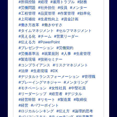
#所得控除
#経理
#雇用トラブル
#財務
#労働問題
#社外担任
#役員
#メンター
#工程管理
#品質管理
#作業管理
#効率化
#上司補佐
#生産性向上
#資金計画
#働き方改革
#働きやすさ
#タイムマネジメント
#セルフマネジメント
#見える化
#チーム
#営業リーダー
#伝える力
#PowerPoint
#プレゼンテーション
#労働契約
#労働基準法
#就業規則
#人事
#生産管理
#製造現場
#技術セミナー
#コンプライアンス
#リスクマネジメント
#法律
#生産現場
#DX
#デジタルトランスフォーメーション
#管理職
#プレーイングマネジャー
#メンタリング
#モチベーション
#女性社員
#中堅社員
#リーダーシップ
#経営者
#デジタル
#経営幹部
#リモート
#製造業
#取締役
#経営
#パワーポイント
#ロジカルシンキング
#伝え方
#論理的思考
#パソコンスキル
#ティーチング
#社員教育