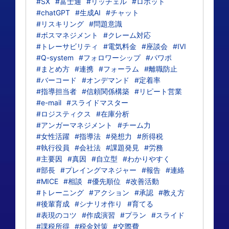
#SX
#富士通
#リッチェル
#ロボット
#chatGPT
#生成AI
#チャット
#リスキリング
#問題意識
#ボスマネジメント
#クレーム対応
#トレーサビリティ
#電気料金
#座談会
#IVI
#Q-system
#フォロワーシップ
#パワポ
#まとめ方
#連携
#フォーラム
#離職防止
#バーコード
#オンデマンド
#定着率
#指導担当者
#信頼関係構築
#リピート営業
#e-mail
#スライドマスター
#ロジスティクス
#在庫分析
#アンガーマネジメント
#チーム力
#女性活躍
#指導法
#発想力
#所得税
#執行役員
#会社法
#課題発見
#労務
#主要因
#真因
#自立型
#わかりやすく
#部長
#プレイングマネジャー
#報告
#連絡
#MICE
#相談
#優先順位
#改善活動
#トレーニング
#アクション
#承認
#教え方
#後輩育成
#シナリオ作り
#育てる
#表現のコツ
#作成演習
#プラン
#スライド
#課税所得
#税金対策
#交際費