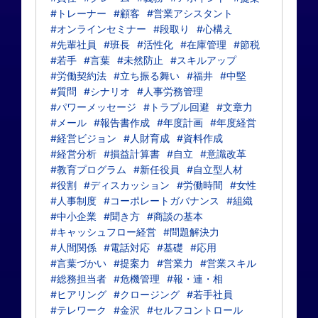
#トレーナー
#顧客
#営業アシスタント
#オンラインセミナー
#段取り
#心構え
#先輩社員
#班長
#活性化
#在庫管理
#節税
#若手
#言葉
#未然防止
#スキルアップ
#労働契約法
#立ち振る舞い
#福井
#中堅
#質問
#シナリオ
#人事労務管理
#パワーメッセージ
#トラブル回避
#文章力
#メール
#報告書作成
#年度計画
#年度経営
#経営ビジョン
#人財育成
#資料作成
#経営分析
#損益計算書
#自立
#意識改革
#教育プログラム
#新任役員
#自立型人材
#役割
#ディスカッション
#労働時間
#女性
#人事制度
#コーポレートガバナンス
#組織
#中小企業
#聞き方
#商談の基本
#キャッシュフロー経営
#問題解決力
#人間関係
#電話対応
#基礎
#応用
#言葉づかい
#提案力
#営業力
#営業スキル
#総務担当者
#危機管理
#報・連・相
#ヒアリング
#クロージング
#若手社員
#テレワーク
#金沢
#セルフコントロール