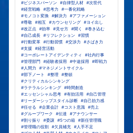
#ビジネスパーソン
#自律型人材
#次世代
#経営戦略
#思考力
#一番化戦略
#モノコト変換
#解決力
#アファメーション
#尊敬
#相互
#カウンセリング
#ヨイ出し
#改正点
#効率
#見せ方
#聞く
#巻き込む
#自己成長
#リフレクション
#習慣
#行動変革
#行動習慣
#交渉力
#さばき力
#支援
#経営活動
#コーポレートアイデンティティ
#社内行事
#管理部門
#経験者採用
#中途採用
#即戦力
#人間力
#マネジメントサイクル
#部下ノート
#整理
#整頓
#クリティカルシンキング
#ラテラルシンキング
#時間創造
#エッセンシャル思考
#有効活用
#自己管理
#リーダーシップスタイル診断
#自己効力感
#任せる
#企業会計
#コスト意識
#売上
#グループワーク
#伝達
#アナウンサー
#割り振り
#委譲
#5つの箱
#新任管理職
#管理職の役割
#欠員補充
#人手不足