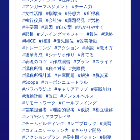
#アンガーマネジメント
#チーム力
#女性活躍
#指導法
#発想力
#所得税
#執行役員
#会社法
#課題発見
#労務
#主要因
#真因
#自立型
#わかりやすく
#部長
#プレイングマネジャー
#報告
#連絡
#MICE
#相談
#優先順位
#改善活動
#トレーニング
#アクション
#承認
#教え方
#後輩育成
#シナリオ作り
#育てる
#表現のコツ
#作成演習
#プラン
#スライド
#課税所得
#税金対策
#交際費
#課税所得計算
#在庫問題
#解決
#脱炭素
#Scope
#カーボンニュートラル
#パワハラ防止
#キャリアアップ
#実践能力
#活動計画
#改正
#メンタルヘルス
#リモートワーク
#ロールプレイング
#営業担当者
#理論的思考
#仮説
#相互理解
#レゴ®シリアスプレイ®
#チームビルディング
#レゴブロック
#演習
#コミュニケーション力
#キャリア開発
#アクションプラン
#長中期ビジョン
#指導