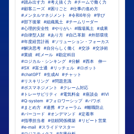
#踏み出す力
#考え抜く力
#チームで働く力
#顧客ニーズ
#困りごと
#仕事の進め方
#メンタルマネジメント
#令和6年分
#学び
#部下後輩
#組織風土
#チームリーダー
#心理的安全性
#やりがい
#職場風土
#成果
#自律型人財
#あり方
#自己革新
#外部環境
#年度経営計画
#ソリューション・フォーカス
#解決思考
#自分らしく働く
#交渉
#交渉術
#業績
#Eメール
#勘定科目
#ロジカル・シンキング
#分解
#西本 伸一
#SX
#富士通
#リッチェル
#ロボット
#chatGPT
#生成AI
#チャット
#リスキリング
#問題意識
#ボスマネジメント
#クレーム対応
#トレーサビリティ
#電気料金
#座談会
#IVI
#Q-system
#フォロワーシップ
#パワポ
#まとめ方
#連携
#フォーラム
#離職防止
#バーコード
#オンデマンド
#定着率
#指導担当者
#信頼関係構築
#リピート営業
#e-mail
#スライドマスター
#ロジスティクス
#在庫分析