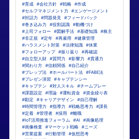
#育成
#会社方針
#戦略
#作成
#セルフマネジメント力
#エンゲージメント
#対話力
#問題発見
#フィードバック
#巻き込み力
#役割認識
#動機づけ
#上司フォロー
#図解手法
#基礎知識
#株主
#非正規
#定年
#再雇用
#健康管理
#ハラスメント対策
#法律知識
#休業
#フォローアップ
#振り返り
#再確認
#自立型人財
#質問力
#影響力
#貫通力
#関わり方
#信頼関係
#自己紹介
#プレップ法
#ホールパート法
#FABE法
#プレゼン演習
#キャプテンシー
#キャプテン
#対人スキル
#チームプレー
#課題設定
#理論
#運転資金
#資金繰り表
#勘定
#キャリアデザイン
#自己理解
#時間管理力
#指導力
#戦略思考力
#課長
#定着
#管理者
#採用
#離職
#IoT活用推進フォーラム
#AI
#画像処理
#画像検査
#マーケット戦略
#ニーズ
#営業提案
#行動管理
#仮想思考