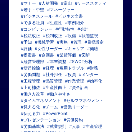
#マナー
#人材開発
#富山
#ケーススタディ
#若手・中堅
#マネージャー
#ビジネスメール
#ビジネス文書
#できる社員
#生産性
#事例紹介
#コンピテンシー
#行動特性
#会計
#税法改正
#税制改正
#設備
#状態監視
#予知
#機械学習
#実務
#管理
#目標設定
#評価
#女性リーダー
#キャリア
#傾聴
#提案書
#企画書
#業績評価
#図解
#経営管理部
#年末調整
#SWOT分析
#所得控除
#経理
#雇用トラブル
#財務
#労働問題
#社外担任
#役員
#メンター
#工程管理
#品質管理
#作業管理
#効率化
#上司補佐
#生産性向上
#資金計画
#働き方改革
#働きやすさ
#タイムマネジメント
#セルフマネジメント
#見える化
#チーム
#営業リーダー
#伝える力
#PowerPoint
#プレゼンテーション
#労働契約
#労働基準法
#就業規則
#人事
#生産管理