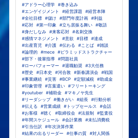
#アドラー心理学
#巻き込み
#エンゲイジメント
#経営課題
#経営本陣
#全社目標
#儲け
#部門年度計画
#利益
#応対
#第一印象
#立ち居振る舞い
#敬語
#身だしなみ
#来客応対
#名刺交換
#感情マネジメント
#意欲
#目標
#達成
#出産育児
#介護
#伝わる
#ことば
#雑談
#論理的
#mece
#ピラミッドストラクチャー
#部下・後輩指導
#問題社員
#ローパフォーマー
#退職勧奨
#3大任務
#歴史
#日本史
#河合敦
#新春講演会
#戦国
#事業継続
#災害
#BCP
#定額減税
#助成金
#印象管理
#言葉遣い
#フリートーキング
#youtuber
#補助金
#マキノヤ先生
#リーダシップ
#働きがい
#組長
#行動分析
#伝える
#営業成績
#トップセールス
#会話
#お客様
#聴く
#取締役会
#法規制
#監査役
#年間スケジュール
#会計業務
#未払消費税
#引当仕訳
#年次決算作業
#結果の出るリーダー
#仕事の質
#対人関係