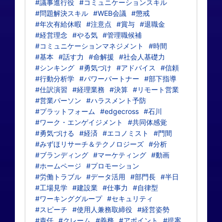
#議事進行役
#コミュニケーションスキル
#問題解決スキル
#WEB会議
#懲戒
#年次有給休暇
#注意点
#賞与
#退職金
#経営理念
#やる気
#管理職候補
#コミュニケーションマネジメント
#時間
#基本
#話す力
#命解援
#社会人基礎力
#シンキング
#勇気づけ
#アドバイス
#信頼
#行動分析学
#パワーパートナー
#部下指導
#仕訳演習
#経理業務
#決算
#リモート営業
#営業パーソン
#ハラスメント予防
#プラットフォーム
#edgecross
#石川
#ワーク・エンゲイジメント
#共同体感覚
#勇気づける
#経済
#エコノミスト
#門間
#みずほリサーチ＆テクノロジーズ
#分析
#ブランディング
#マーケティング
#動画
#ホームページ
#プロモーション
#労働トラブル
#データ活用
#部門長
#半日
#工場見学
#建設業
#仕事力
#自律型
#ワーキンググループ
#セキュリティ
#スピーチ
#使用人兼務取締役
#経営姿勢
#責任
#クレーム
#義務
#アポイント
#提案