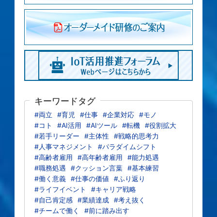
キーワードタグ
#両立
#育児
#仕事
#企業対応
#モノ
#コト
#AI活用
#AIツール
#転機
#役割拡大
#若手リーダー
#主体性
#戦略的思考力
#人事マネジメント
#パラダイムシフト
#高齢者雇用
#高年齢者雇用
#能力処遇
#職務処遇
#クッション言葉
#基本練習
#働く意義
#仕事の価値
#ふり返り
#ライフイベント
#キャリア戦略
#自己肯定感
#業績達成
#考え抜く
#チームで働く
#前に踏み出す