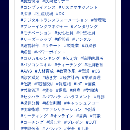
#製造現場
#技術セミナー
#コンプライアンス
#リスクマネジメント
#法律
#生産現場
#DX
#デジタルトランスフォーメーション
#管理職
#プレーイングマネジャー
#メンタリング
#モチベーション
#女性社員
#中堅社員
#リーダーシップ
#経営者
#デジタル
#経営幹部
#リモート
#製造業
#取締役
#経営
#パワーポイント
#ロジカルシンキング
#伝え方
#論理的思考
#パソコンスキル
#ティーチング
#社員教育
#AWS
#人材育成
#教育体系
#電話
#CS
#顧客満足
#聴き方
#経営計画
#業績管理
#仕訳
#電話応対
#報連相
#IoT
#画像
#労務管理
#賃金
#退職
#解雇
#労働法
#セクハラ
#パワハラ
#ハラスメント
#総務
#採算分析
#経営判断
#キャッシュフロー
#後輩指導
#ファシリテーション
#会議
#ミーティング
#オンライン
#営業
#商談
#コーチング
#話し方
#プレゼン
#OJT
#技能伝承
#ノウハウ
#安全
#工場