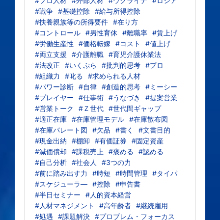
#プロ人材
#外部人材
#ウクライナ
#ロシア
#戦争
#基礎控除
#給与所得控除
#扶養親族等の所得要件
#在り方
#コントロール
#男性育休
#離職率
#賃上げ
#労働生産性
#価格転嫁
#コスト
#値上げ
#両立支援
#介護離職
#育児介護休業法
#法改正
#いくぷら
#批判的思考
#プロ
#組織力
#叱る
#求められる人材
#パワー診断
#自律
#創造的思考
#ミーシー
#プレイヤー
#仕事術
#うなづき
#提案営業
#営業トーク
#Ｚ世代
#世代間ギャップ
#適正在庫
#在庫管理モデル
#在庫散布図
#在庫パレート図
#欠品
#書く
#文書目的
#現金出納
#棚卸
#有価証券
#固定資産
#減価償却
#課税売上
#褒める
#認める
#自己分析
#社会人
#3つの力
#前に踏み出す力
#時短
#時間管理
#タイパ
#スケジューラ―
#控除
#申告書
#半日セミナー
#人的資本経営
#人材マネジメント
#高年齢者
#継続雇用
#処遇
#課題解決
#プロブレム・フォーカス