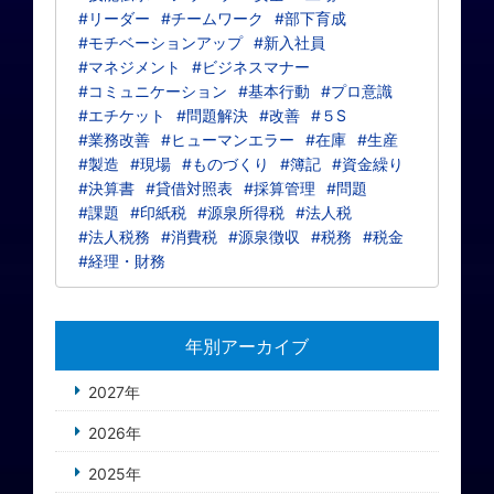
#リーダー
#チームワーク
#部下育成
#モチベーションアップ
#新入社員
#マネジメント
#ビジネスマナー
#コミュニケーション
#基本行動
#プロ意識
#エチケット
#問題解決
#改善
#５S
#業務改善
#ヒューマンエラー
#在庫
#生産
#製造
#現場
#ものづくり
#簿記
#資金繰り
#決算書
#貸借対照表
#採算管理
#問題
#課題
#印紙税
#源泉所得税
#法人税
#法人税務
#消費税
#源泉徴収
#税務
#税金
#経理・財務
年別アーカイブ
2027年
2026年
2025年