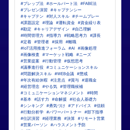
#プレップ法
#ホールパート法
#FABE法
#プレゼン演習
#キャプテンシー
#キャプテン
#対人スキル
#チームプレー
#課題設定
#理論
#運転資金
#資金繰り表
#勘定
#キャリアデザイン
#自己理解
#時間管理力
#指導力
#戦略思考力
#課長
#定着
#管理者
#採用
#離職
#IoT活用推進フォーラム
#AI
#画像処理
#画像検査
#マーケット戦略
#ニーズ
#営業提案
#行動管理
#仮想思考
#議事進行役
#コミュニケーションスキル
#問題解決スキル
#WEB会議
#懲戒
#年次有給休暇
#注意点
#賞与
#退職金
#経営理念
#やる気
#管理職候補
#コミュニケーションマネジメント
#時間
#基本
#話す力
#命解援
#社会人基礎力
#シンキング
#勇気づけ
#アドバイス
#信頼
#行動分析学
#パワーパートナー
#部下指導
#仕訳演習
#経理業務
#決算
#リモート営業
#営業パーソン
#ハラスメント予防