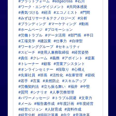
#プラットフォーム
#edgecross
#石川
#ワーク・エンゲイジメント
#共同体感覚
#勇気づける
#経済
#エコノミスト
#門間
#みずほリサーチ＆テクノロジーズ
#分析
#ブランディング
#マーケティング
#動画
#ホームページ
#プロモーション
#労働トラブル
#データ活用
#部門長
#半日
#工場見学
#建設業
#仕事力
#自律型
#ワーキンググループ
#セキュリティ
#スピーチ
#使用人兼務取締役
#経営姿勢
#責任
#クレーム
#義務
#アポイント
#提案
#トレーナー
#顧客
#営業アシスタント
#オンラインセミナー
#段取り
#心構え
#先輩社員
#班長
#活性化
#在庫管理
#節税
#若手
#言葉
#未然防止
#スキルアップ
#労働契約法
#立ち振る舞い
#福井
#中堅
#質問
#シナリオ
#人事労務管理
#パワーメッセージ
#トラブル回避
#文章力
#メール
#報告書作成
#年度計画
#年度経営
#経営ビジョン
#人財育成
#資料作成
#経営分析
#損益計算書
#自立
#意識改革