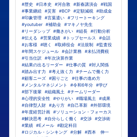
#歴史
#日本史
#河合敦
#新春講演会
#戦国
#事業継続
#災害
#BCP
#定額減税
#助成金
#印象管理
#言葉遣い
#フリートーキング
#youtuber
#補助金
#マキノヤ先生
#リーダシップ
#働きがい
#組長
#行動分析
#伝える
#営業成績
#トップセールス
#会話
#お客様
#聴く
#取締役会
#法規制
#監査役
#年間スケジュール
#会計業務
#未払消費税
#引当仕訳
#年次決算作業
#結果の出るリーダー
#仕事の質
#対人関係
#踏み出す力
#考え抜く力
#チームで働く力
#顧客ニーズ
#困りごと
#仕事の進め方
#メンタルマネジメント
#令和6年分
#学び
#部下後輩
#組織風土
#チームリーダー
#心理的安全性
#やりがい
#職場風土
#成果
#自律型人財
#あり方
#自己革新
#外部環境
#年度経営計画
#ソリューション・フォーカス
#解決思考
#自分らしく働く
#交渉
#交渉術
#業績
#Eメール
#勘定科目
#ロジカル・シンキング
#分解
#西本 伸一