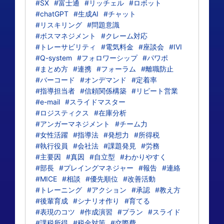
#SX
#富士通
#リッチェル
#ロボット
#chatGPT
#生成AI
#チャット
#リスキリング
#問題意識
#ボスマネジメント
#クレーム対応
#トレーサビリティ
#電気料金
#座談会
#IVI
#Q-system
#フォロワーシップ
#パワポ
#まとめ方
#連携
#フォーラム
#離職防止
#バーコード
#オンデマンド
#定着率
#指導担当者
#信頼関係構築
#リピート営業
#e-mail
#スライドマスター
#ロジスティクス
#在庫分析
#アンガーマネジメント
#チーム力
#女性活躍
#指導法
#発想力
#所得税
#執行役員
#会社法
#課題発見
#労務
#主要因
#真因
#自立型
#わかりやすく
#部長
#プレイングマネジャー
#報告
#連絡
#MICE
#相談
#優先順位
#改善活動
#トレーニング
#アクション
#承認
#教え方
#後輩育成
#シナリオ作り
#育てる
#表現のコツ
#作成演習
#プラン
#スライド
#課税所得
#税金対策
#交際費