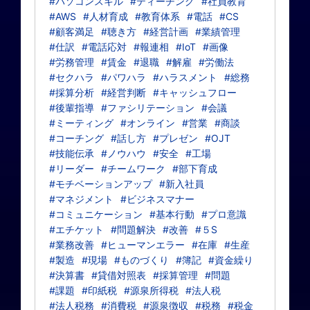
#パソコンスキル
#ティーチング
#社員教育
#AWS
#人材育成
#教育体系
#電話
#CS
#顧客満足
#聴き方
#経営計画
#業績管理
#仕訳
#電話応対
#報連相
#IoT
#画像
#労務管理
#賃金
#退職
#解雇
#労働法
#セクハラ
#パワハラ
#ハラスメント
#総務
#採算分析
#経営判断
#キャッシュフロー
#後輩指導
#ファシリテーション
#会議
#ミーティング
#オンライン
#営業
#商談
#コーチング
#話し方
#プレゼン
#OJT
#技能伝承
#ノウハウ
#安全
#工場
#リーダー
#チームワーク
#部下育成
#モチベーションアップ
#新入社員
#マネジメント
#ビジネスマナー
#コミュニケーション
#基本行動
#プロ意識
#エチケット
#問題解決
#改善
#５S
#業務改善
#ヒューマンエラー
#在庫
#生産
#製造
#現場
#ものづくり
#簿記
#資金繰り
#決算書
#貸借対照表
#採算管理
#問題
#課題
#印紙税
#源泉所得税
#法人税
#法人税務
#消費税
#源泉徴収
#税務
#税金