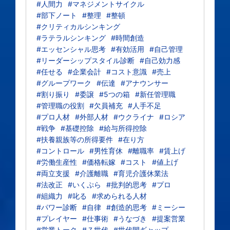
#人間力
#マネジメントサイクル
#部下ノート
#整理
#整頓
#クリティカルシンキング
#ラテラルシンキング
#時間創造
#エッセンシャル思考
#有効活用
#自己管理
#リーダーシップスタイル診断
#自己効力感
#任せる
#企業会計
#コスト意識
#売上
#グループワーク
#伝達
#アナウンサー
#割り振り
#委譲
#5つの箱
#新任管理職
#管理職の役割
#欠員補充
#人手不足
#プロ人材
#外部人材
#ウクライナ
#ロシア
#戦争
#基礎控除
#給与所得控除
#扶養親族等の所得要件
#在り方
#コントロール
#男性育休
#離職率
#賃上げ
#労働生産性
#価格転嫁
#コスト
#値上げ
#両立支援
#介護離職
#育児介護休業法
#法改正
#いくぷら
#批判的思考
#プロ
#組織力
#叱る
#求められる人材
#パワー診断
#自律
#創造的思考
#ミーシー
#プレイヤー
#仕事術
#うなづき
#提案営業
#営業トーク
#Ｚ世代
#世代間ギャップ