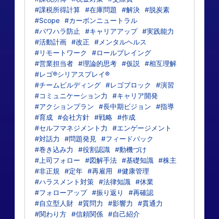
#課税所得計算
#在庫問題
#解決
#脱炭素
#Scope
#カーボンニュートラル
#パワハラ防止
#キャリアアップ
#実践能力
#活動計画
#改正
#メンタルヘルス
#リモートワーク
#ロールプレイング
#営業担当者
#理論的思考
#仮説
#相互理解
#レゴ®シリアスプレイ®
#チームビルディング
#レゴブロック
#演習
#コミュニケーション力
#キャリア開発
#アクションプラン
#長中期ビジョン
#指導
#育成
#会社方針
#戦略
#作成
#セルフマネジメント力
#エンゲージメント
#対話力
#問題発見
#フィードバック
#巻き込み力
#役割認識
#動機づけ
#上司フォロー
#図解手法
#基礎知識
#株主
#非正規
#定年
#再雇用
#健康管理
#ハラスメント対策
#法律知識
#休業
#フォローアップ
#振り返り
#再確認
#自立型人財
#質問力
#影響力
#貫通力
#関わり方
#信頼関係
#自己紹介