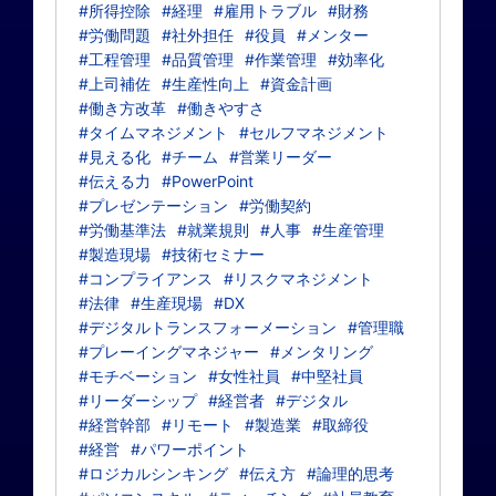
#所得控除
#経理
#雇用トラブル
#財務
#労働問題
#社外担任
#役員
#メンター
#工程管理
#品質管理
#作業管理
#効率化
#上司補佐
#生産性向上
#資金計画
#働き方改革
#働きやすさ
#タイムマネジメント
#セルフマネジメント
#見える化
#チーム
#営業リーダー
#伝える力
#PowerPoint
#プレゼンテーション
#労働契約
#労働基準法
#就業規則
#人事
#生産管理
#製造現場
#技術セミナー
#コンプライアンス
#リスクマネジメント
#法律
#生産現場
#DX
#デジタルトランスフォーメーション
#管理職
#プレーイングマネジャー
#メンタリング
#モチベーション
#女性社員
#中堅社員
#リーダーシップ
#経営者
#デジタル
#経営幹部
#リモート
#製造業
#取締役
#経営
#パワーポイント
#ロジカルシンキング
#伝え方
#論理的思考