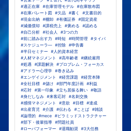
#適正在庫
#在庫管理モデル
#在庫散布図
#在庫パレート図
#欠品
#書く
#文書目的
#現金出納
#棚卸
#有価証券
#固定資産
#減価償却
#課税売上
#褒める
#認める
#自己分析
#社会人
#3つの力
#前に踏み出す力
#時短
#時間管理
#タイパ
#スケジューラ―
#控除
#申告書
#半日セミナー
#人的資本経営
#人材マネジメント
#高年齢者
#継続雇用
#処遇
#課題解決
#プロブレム・フォーカス
#アドラー心理学
#巻き込み
#エンゲイジメント
#経営課題
#経営本陣
#全社目標
#儲け
#部門年度計画
#利益
#応対
#第一印象
#立ち居振る舞い
#敬語
#身だしなみ
#来客応対
#名刺交換
#感情マネジメント
#意欲
#目標
#達成
#出産育児
#介護
#伝わる
#ことば
#雑談
#論理的
#mece
#ピラミッドストラクチャー
#部下・後輩指導
#問題社員
#ローパフォーマー
#退職勧奨
#3大任務