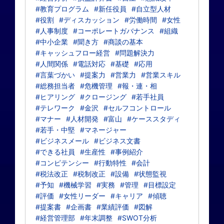
#教育プログラム
#新任役員
#自立型人材
#役割
#ディスカッション
#労働時間
#女性
#人事制度
#コーポレートガバナンス
#組織
#中小企業
#聞き方
#商談の基本
#キャッシュフロー経営
#問題解決力
#人間関係
#電話対応
#基礎
#応用
#言葉づかい
#提案力
#営業力
#営業スキル
#総務担当者
#危機管理
#報・連・相
#ヒアリング
#クロージング
#若手社員
#テレワーク
#金沢
#セルフコントロール
#マナー
#人材開発
#富山
#ケーススタディ
#若手・中堅
#マネージャー
#ビジネスメール
#ビジネス文書
#できる社員
#生産性
#事例紹介
#コンピテンシー
#行動特性
#会計
#税法改正
#税制改正
#設備
#状態監視
#予知
#機械学習
#実務
#管理
#目標設定
#評価
#女性リーダー
#キャリア
#傾聴
#提案書
#企画書
#業績評価
#図解
#経営管理部
#年末調整
#SWOT分析