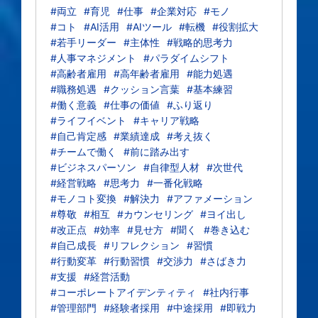
#両立
#育児
#仕事
#企業対応
#モノ
#コト
#AI活用
#AIツール
#転機
#役割拡大
#若手リーダー
#主体性
#戦略的思考力
#人事マネジメント
#パラダイムシフト
#高齢者雇用
#高年齢者雇用
#能力処遇
#職務処遇
#クッション言葉
#基本練習
#働く意義
#仕事の価値
#ふり返り
#ライフイベント
#キャリア戦略
#自己肯定感
#業績達成
#考え抜く
#チームで働く
#前に踏み出す
#ビジネスパーソン
#自律型人材
#次世代
#経営戦略
#思考力
#一番化戦略
#モノコト変換
#解決力
#アファメーション
#尊敬
#相互
#カウンセリング
#ヨイ出し
#改正点
#効率
#見せ方
#聞く
#巻き込む
#自己成長
#リフレクション
#習慣
#行動変革
#行動習慣
#交渉力
#さばき力
#支援
#経営活動
#コーポレートアイデンティティ
#社内行事
#管理部門
#経験者採用
#中途採用
#即戦力