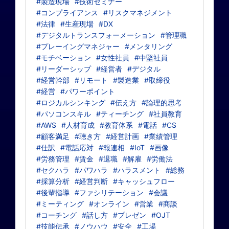
#製造現場
#技術セミナー
#コンプライアンス
#リスクマネジメント
#法律
#生産現場
#DX
#デジタルトランスフォーメーション
#管理職
#プレーイングマネジャー
#メンタリング
#モチベーション
#女性社員
#中堅社員
#リーダーシップ
#経営者
#デジタル
#経営幹部
#リモート
#製造業
#取締役
#経営
#パワーポイント
#ロジカルシンキング
#伝え方
#論理的思考
#パソコンスキル
#ティーチング
#社員教育
#AWS
#人材育成
#教育体系
#電話
#CS
#顧客満足
#聴き方
#経営計画
#業績管理
#仕訳
#電話応対
#報連相
#IoT
#画像
#労務管理
#賃金
#退職
#解雇
#労働法
#セクハラ
#パワハラ
#ハラスメント
#総務
#採算分析
#経営判断
#キャッシュフロー
#後輩指導
#ファシリテーション
#会議
#ミーティング
#オンライン
#営業
#商談
#コーチング
#話し方
#プレゼン
#OJT
#技能伝承
#ノウハウ
#安全
#工場