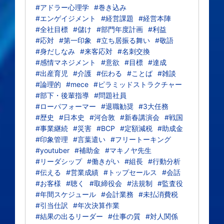
#アドラー心理学
#巻き込み
#エンゲイジメント
#経営課題
#経営本陣
#全社目標
#儲け
#部門年度計画
#利益
#応対
#第一印象
#立ち居振る舞い
#敬語
#身だしなみ
#来客応対
#名刺交換
#感情マネジメント
#意欲
#目標
#達成
#出産育児
#介護
#伝わる
#ことば
#雑談
#論理的
#mece
#ピラミッドストラクチャー
#部下・後輩指導
#問題社員
#ローパフォーマー
#退職勧奨
#3大任務
#歴史
#日本史
#河合敦
#新春講演会
#戦国
#事業継続
#災害
#BCP
#定額減税
#助成金
#印象管理
#言葉遣い
#フリートーキング
#youtuber
#補助金
#マキノヤ先生
#リーダシップ
#働きがい
#組長
#行動分析
#伝える
#営業成績
#トップセールス
#会話
#お客様
#聴く
#取締役会
#法規制
#監査役
#年間スケジュール
#会計業務
#未払消費税
#引当仕訳
#年次決算作業
#結果の出るリーダー
#仕事の質
#対人関係