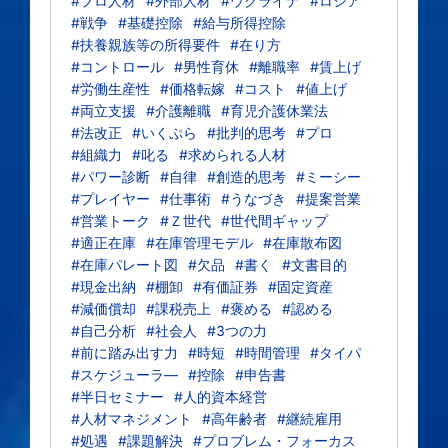
#プロ人材
#外部人材
#ウクライナ
#ロシア
#戦争
#基礎控除
#給与所得控除
#扶養親族等の所得要件
#在り方
#コントロール
#男性育休
#離職率
#賃上げ
#労働生産性
#価格転嫁
#コスト
#値上げ
#両立支援
#介護離職
#育児介護休業法
#法改正
#いくぷら
#批判的思考
#プロ
#組織力
#叱る
#求められる人材
#パワー診断
#自律
#創造的思考
#ミーシー
#プレイヤー
#仕事術
#うなづき
#提案営業
#営業トーク
#Ｚ世代
#世代間ギャップ
#適正在庫
#在庫管理モデル
#在庫散布図
#在庫パレート図
#欠品
#書く
#文書目的
#現金出納
#棚卸
#有価証券
#固定資産
#減価償却
#課税売上
#褒める
#認める
#自己分析
#社会人
#3つの力
#前に踏み出す力
#時短
#時間管理
#タイパ
#スケジューラ―
#控除
#申告書
#半日セミナー
#人的資本経営
#人材マネジメント
#高年齢者
#継続雇用
#処遇
#課題解決
#プロブレム・フォーカス