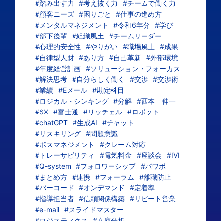
#踏み出す力
#考え抜く力
#チームで働く力
#顧客ニーズ
#困りごと
#仕事の進め方
#メンタルマネジメント
#令和6年分
#学び
#部下後輩
#組織風土
#チームリーダー
#心理的安全性
#やりがい
#職場風土
#成果
#自律型人財
#あり方
#自己革新
#外部環境
#年度経営計画
#ソリューション・フォーカス
#解決思考
#自分らしく働く
#交渉
#交渉術
#業績
#Eメール
#勘定科目
#ロジカル・シンキング
#分解
#西本 伸一
#SX
#富士通
#リッチェル
#ロボット
#chatGPT
#生成AI
#チャット
#リスキリング
#問題意識
#ボスマネジメント
#クレーム対応
#トレーサビリティ
#電気料金
#座談会
#IVI
#Q-system
#フォロワーシップ
#パワポ
#まとめ方
#連携
#フォーラム
#離職防止
#バーコード
#オンデマンド
#定着率
#指導担当者
#信頼関係構築
#リピート営業
#e-mail
#スライドマスター
#ロジスティクス
#在庫分析