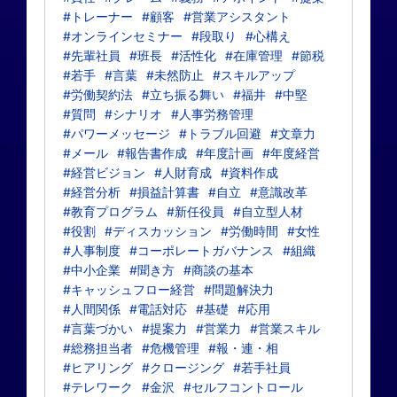
#トレーナー
#顧客
#営業アシスタント
#オンラインセミナー
#段取り
#心構え
#先輩社員
#班長
#活性化
#在庫管理
#節税
#若手
#言葉
#未然防止
#スキルアップ
#労働契約法
#立ち振る舞い
#福井
#中堅
#質問
#シナリオ
#人事労務管理
#パワーメッセージ
#トラブル回避
#文章力
#メール
#報告書作成
#年度計画
#年度経営
#経営ビジョン
#人財育成
#資料作成
#経営分析
#損益計算書
#自立
#意識改革
#教育プログラム
#新任役員
#自立型人材
#役割
#ディスカッション
#労働時間
#女性
#人事制度
#コーポレートガバナンス
#組織
#中小企業
#聞き方
#商談の基本
#キャッシュフロー経営
#問題解決力
#人間関係
#電話対応
#基礎
#応用
#言葉づかい
#提案力
#営業力
#営業スキル
#総務担当者
#危機管理
#報・連・相
#ヒアリング
#クロージング
#若手社員
#テレワーク
#金沢
#セルフコントロール