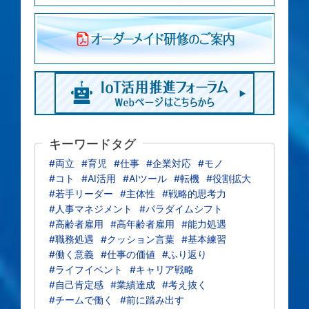
キーワードタグ
#両立
#育児
#仕事
#企業対応
#モノ
#コト
#AI活用
#AIツール
#転機
#役割拡大
#若手リーダー
#主体性
#戦略的思考力
#人事マネジメント
#パラダイムシフト
#高齢者雇用
#高年齢者雇用
#能力処遇
#職務処遇
#クッション言葉
#基本練習
#働く意義
#仕事の価値
#ふり返り
#ライフイベント
#キャリア戦略
#自己肯定感
#業績達成
#考え抜く
#チームで働く
#前に踏み出す