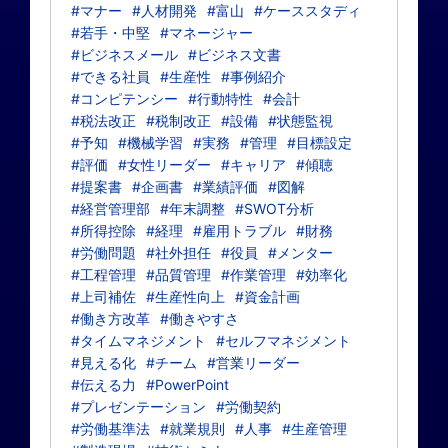
#マナー
#人材開発
#富山
#ケーススタディ
#若手・中堅
#マネージャー
#ビジネスメール
#ビジネス文書
#できる社員
#生産性
#事例紹介
#コンピテンシー
#行動特性
#会計
#税法改正
#税制改正
#設備
#状態監視
#予知
#機械学習
#実務
#管理
#目標設定
#評価
#女性リーダー
#キャリア
#傾聴
#提案書
#企画書
#業績評価
#図解
#経営管理部
#年末調整
#SWOT分析
#所得控除
#経理
#雇用トラブル
#財務
#労働問題
#社外担任
#役員
#メンター
#工程管理
#品質管理
#作業管理
#効率化
#上司補佐
#生産性向上
#資金計画
#働き方改革
#働きやすさ
#タイムマネジメント
#セルフマネジメント
#見える化
#チーム
#営業リーダー
#伝える力
#PowerPoint
#プレゼンテーション
#労働契約
#労働基準法
#就業規則
#人事
#生産管理