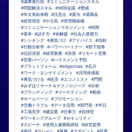
#議事進行役
#コミュニケーションスキル
#問題解決スキル
#WEB会議
#懲戒
#年次有給休暇
#注意点
#賞与
#退職金
#経営理念
#やる気
#管理職候補
#コミュニケーションマネジメント
#時間
#基本
#話す力
#命解援
#社会人基礎力
#シンキング
#勇気づけ
#アドバイス
#信頼
#行動分析学
#パワーパートナー
#部下指導
#仕訳演習
#経理業務
#決算
#リモート営業
#営業パーソン
#ハラスメント予防
#プラットフォーム
#edgecross
#石川
#ワーク・エンゲイジメント
#共同体感覚
#勇気づける
#経済
#エコノミスト
#門間
#みずほリサーチ＆テクノロジーズ
#分析
#ブランディング
#マーケティング
#動画
#ホームページ
#プロモーション
#労働トラブル
#データ活用
#部門長
#半日
#工場見学
#建設業
#仕事力
#自律型
#ワーキンググループ
#セキュリティ
#スピーチ
#使用人兼務取締役
#経営姿勢
#責任
#クレーム
#義務
#アポイント
#提案