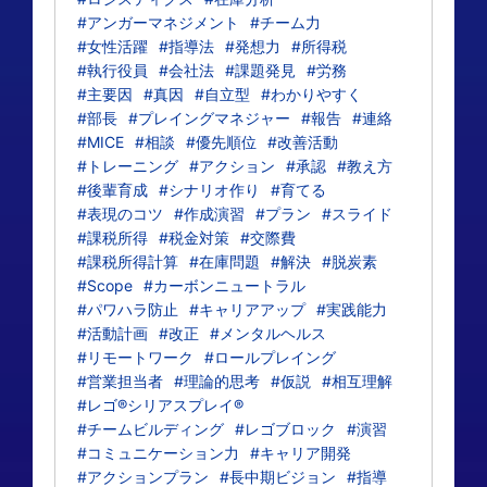
#アンガーマネジメント
#チーム力
#女性活躍
#指導法
#発想力
#所得税
#執行役員
#会社法
#課題発見
#労務
#主要因
#真因
#自立型
#わかりやすく
#部長
#プレイングマネジャー
#報告
#連絡
#MICE
#相談
#優先順位
#改善活動
#トレーニング
#アクション
#承認
#教え方
#後輩育成
#シナリオ作り
#育てる
#表現のコツ
#作成演習
#プラン
#スライド
#課税所得
#税金対策
#交際費
#課税所得計算
#在庫問題
#解決
#脱炭素
#Scope
#カーボンニュートラル
#パワハラ防止
#キャリアアップ
#実践能力
#活動計画
#改正
#メンタルヘルス
#リモートワーク
#ロールプレイング
#営業担当者
#理論的思考
#仮説
#相互理解
#レゴ®シリアスプレイ®
#チームビルディング
#レゴブロック
#演習
#コミュニケーション力
#キャリア開発
#アクションプラン
#長中期ビジョン
#指導