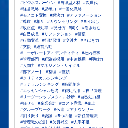
#ビジネスパーソン
#自律型人材
#次世代
#経営戦略
#思考力
#一番化戦略
#モノコト変換
#解決力
#アファメーション
#尊敬
#相互
#カウンセリング
#ヨイ出し
#改正点
#効率
#見せ方
#聞く
#巻き込む
#自己成長
#リフレクション
#習慣
#行動変革
#行動習慣
#交渉力
#さばき力
#支援
#経営活動
#コーポレートアイデンティティ
#社内行事
#管理部門
#経験者採用
#中途採用
#即戦力
#人間力
#マネジメントサイクル
#部下ノート
#整理
#整頓
#クリティカルシンキング
#ラテラルシンキング
#時間創造
#エッセンシャル思考
#有効活用
#自己管理
#リーダーシップスタイル診断
#自己効力感
#任せる
#企業会計
#コスト意識
#売上
#グループワーク
#伝達
#アナウンサー
#割り振り
#委譲
#5つの箱
#新任管理職
#管理職の役割
#欠員補充
#人手不足