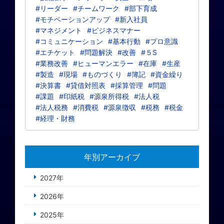
#リーダー
#チームワーク
#部下育成
#モチベーションアップ
#新入社員
#マネジメント
#ビジネスマナー
#コミュニケーション
#基本行動
#プロ意識
#エチケット
#問題解決
#改善
#５S
#業務改善
#ヒューマンエラー
#在庫
#生産
#製造
#現場
#ものづくり
#簿記
#資金繰り
#決算書
#貸借対照表
#採算管理
#問題
#課題
#印紙税
#源泉所得税
#法人税
#法人税務
#消費税
#源泉徴収
#税務
#税金
#経理・財務
年別アーカイブ
2027年
2026年
2025年