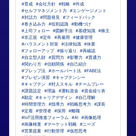
#育成
#会社方針
#戦略
#作成
#セルフマネジメント力
#エンゲージメント
#対話力
#問題発見
#フィードバック
#巻き込み力
#役割認識
#動機づけ
#上司フォロー
#図解手法
#基礎知識
#株主
#非正規
#定年
#再雇用
#健康管理
#ハラスメント対策
#法律知識
#休業
#フォローアップ
#振り返り
#再確認
#自立型人財
#質問力
#影響力
#貫通力
#関わり方
#信頼関係
#自己紹介
#プレップ法
#ホールパート法
#FABE法
#プレゼン演習
#キャプテンシー
#キャプテン
#対人スキル
#チームプレー
#課題設定
#理論
#運転資金
#資金繰り表
#勘定
#キャリアデザイン
#自己理解
#時間管理力
#指導力
#戦略思考力
#課長
#定着
#管理者
#採用
#離職
#IoT活用推進フォーラム
#AI
#画像処理
#画像検査
#マーケット戦略
#ニーズ
#営業提案
#行動管理
#仮想思考