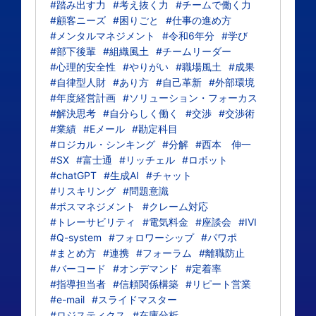
#踏み出す力
#考え抜く力
#チームで働く力
#顧客ニーズ
#困りごと
#仕事の進め方
#メンタルマネジメント
#令和6年分
#学び
#部下後輩
#組織風土
#チームリーダー
#心理的安全性
#やりがい
#職場風土
#成果
#自律型人財
#あり方
#自己革新
#外部環境
#年度経営計画
#ソリューション・フォーカス
#解決思考
#自分らしく働く
#交渉
#交渉術
#業績
#Eメール
#勘定科目
#ロジカル・シンキング
#分解
#西本 伸一
#SX
#富士通
#リッチェル
#ロボット
#chatGPT
#生成AI
#チャット
#リスキリング
#問題意識
#ボスマネジメント
#クレーム対応
#トレーサビリティ
#電気料金
#座談会
#IVI
#Q-system
#フォロワーシップ
#パワポ
#まとめ方
#連携
#フォーラム
#離職防止
#バーコード
#オンデマンド
#定着率
#指導担当者
#信頼関係構築
#リピート営業
#e-mail
#スライドマスター
#ロジスティクス
#在庫分析