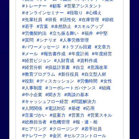
#トレーナー
#顧客
#営業アシスタント
#オンラインセミナー
#段取り
#心構え
#先輩社員
#班長
#活性化
#在庫管理
#節税
#若手
#言葉
#未然防止
#スキルアップ
#労働契約法
#立ち振る舞い
#福井
#中堅
#質問
#シナリオ
#人事労務管理
#パワーメッセージ
#トラブル回避
#文章力
#メール
#報告書作成
#年度計画
#年度経営
#経営ビジョン
#人財育成
#資料作成
#経営分析
#損益計算書
#自立
#意識改革
#教育プログラム
#新任役員
#自立型人材
#役割
#ディスカッション
#労働時間
#女性
#人事制度
#コーポレートガバナンス
#組織
#中小企業
#聞き方
#商談の基本
#キャッシュフロー経営
#問題解決力
#人間関係
#電話対応
#基礎
#応用
#言葉づかい
#提案力
#営業力
#営業スキル
#総務担当者
#危機管理
#報・連・相
#ヒアリング
#クロージング
#若手社員
#テレワーク
#金沢
#セルフコントロール