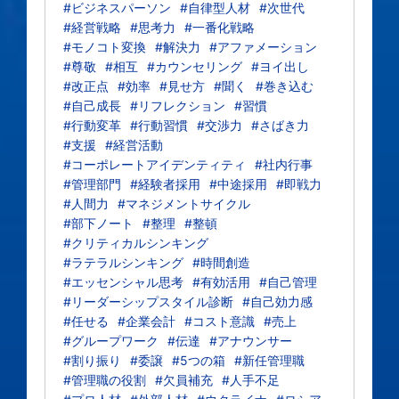
#ビジネスパーソン
#自律型人材
#次世代
#経営戦略
#思考力
#一番化戦略
#モノコト変換
#解決力
#アファメーション
#尊敬
#相互
#カウンセリング
#ヨイ出し
#改正点
#効率
#見せ方
#聞く
#巻き込む
#自己成長
#リフレクション
#習慣
#行動変革
#行動習慣
#交渉力
#さばき力
#支援
#経営活動
#コーポレートアイデンティティ
#社内行事
#管理部門
#経験者採用
#中途採用
#即戦力
#人間力
#マネジメントサイクル
#部下ノート
#整理
#整頓
#クリティカルシンキング
#ラテラルシンキング
#時間創造
#エッセンシャル思考
#有効活用
#自己管理
#リーダーシップスタイル診断
#自己効力感
#任せる
#企業会計
#コスト意識
#売上
#グループワーク
#伝達
#アナウンサー
#割り振り
#委譲
#5つの箱
#新任管理職
#管理職の役割
#欠員補充
#人手不足