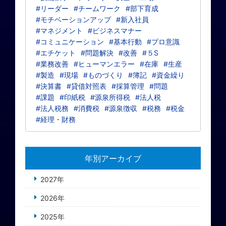
#リーダー
#チームワーク
#部下育成
#モチベーションアップ
#新入社員
#マネジメント
#ビジネスマナー
#コミュニケーション
#基本行動
#プロ意識
#エチケット
#問題解決
#改善
#５S
#業務改善
#ヒューマンエラー
#在庫
#生産
#製造
#現場
#ものづくり
#簿記
#資金繰り
#決算書
#貸借対照表
#採算管理
#問題
#課題
#印紙税
#源泉所得税
#法人税
#法人税務
#消費税
#源泉徴収
#税務
#税金
#経理・財務
年別アーカイブ
2027年
2026年
2025年