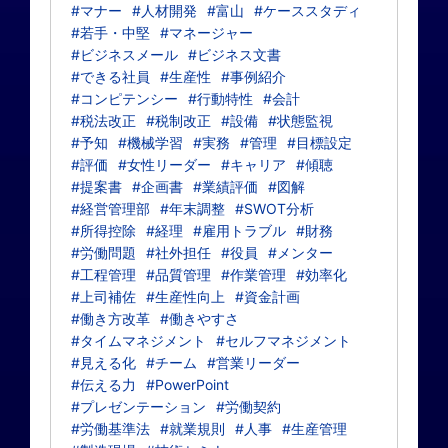
#マナー
#人材開発
#富山
#ケーススタディ
#若手・中堅
#マネージャー
#ビジネスメール
#ビジネス文書
#できる社員
#生産性
#事例紹介
#コンピテンシー
#行動特性
#会計
#税法改正
#税制改正
#設備
#状態監視
#予知
#機械学習
#実務
#管理
#目標設定
#評価
#女性リーダー
#キャリア
#傾聴
#提案書
#企画書
#業績評価
#図解
#経営管理部
#年末調整
#SWOT分析
#所得控除
#経理
#雇用トラブル
#財務
#労働問題
#社外担任
#役員
#メンター
#工程管理
#品質管理
#作業管理
#効率化
#上司補佐
#生産性向上
#資金計画
#働き方改革
#働きやすさ
#タイムマネジメント
#セルフマネジメント
#見える化
#チーム
#営業リーダー
#伝える力
#PowerPoint
#プレゼンテーション
#労働契約
#労働基準法
#就業規則
#人事
#生産管理