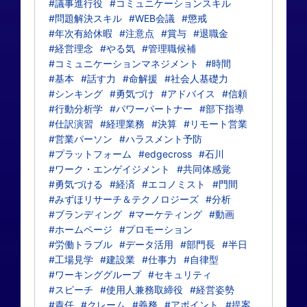
#議事進行役
#コミュニケーションスキル
#問題解決スキル
#WEB会議
#懲戒
#年次有給休暇
#注意点
#賞与
#退職金
#経営理念
#やる気
#管理職候補
#コミュニケーションマネジメント
#時間
#基本
#話す力
#命解援
#社会人基礎力
#シンキング
#勇気づけ
#アドバイス
#信頼
#行動分析学
#パワーパートナー
#部下指導
#仕訳演習
#経理業務
#決算
#リモート営業
#営業パーソン
#ハラスメント予防
#プラットフォーム
#edgecross
#石川
#ワーク・エンゲイジメント
#共同体感覚
#勇気づける
#経済
#エコノミスト
#門間
#みずほリサーチ＆テクノロジーズ
#分析
#ブランディング
#マーケティング
#動画
#ホームページ
#プロモーション
#労働トラブル
#データ活用
#部門長
#半日
#工場見学
#建設業
#仕事力
#自律型
#ワーキンググループ
#セキュリティ
#スピーチ
#使用人兼務取締役
#経営姿勢
#責任
#クレーム
#義務
#アポイント
#提案