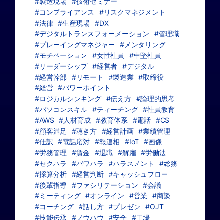
#製造現場
#技術セミナー
#コンプライアンス
#リスクマネジメント
#法律
#生産現場
#DX
#デジタルトランスフォーメーション
#管理職
#プレーイングマネジャー
#メンタリング
#モチベーション
#女性社員
#中堅社員
#リーダーシップ
#経営者
#デジタル
#経営幹部
#リモート
#製造業
#取締役
#経営
#パワーポイント
#ロジカルシンキング
#伝え方
#論理的思考
#パソコンスキル
#ティーチング
#社員教育
#AWS
#人材育成
#教育体系
#電話
#CS
#顧客満足
#聴き方
#経営計画
#業績管理
#仕訳
#電話応対
#報連相
#IoT
#画像
#労務管理
#賃金
#退職
#解雇
#労働法
#セクハラ
#パワハラ
#ハラスメント
#総務
#採算分析
#経営判断
#キャッシュフロー
#後輩指導
#ファシリテーション
#会議
#ミーティング
#オンライン
#営業
#商談
#コーチング
#話し方
#プレゼン
#OJT
#技能伝承
#ノウハウ
#安全
#工場