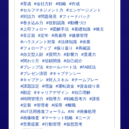
#育成
#会社方針
#戦略
#作成
#セルフマネジメント力
#エンゲージメント
#対話力
#問題発見
#フィードバック
#巻き込み力
#役割認識
#動機づけ
#上司フォロー
#図解手法
#基礎知識
#株主
#非正規
#定年
#再雇用
#健康管理
#ハラスメント対策
#法律知識
#休業
#フォローアップ
#振り返り
#再確認
#自立型人財
#質問力
#影響力
#貫通力
#関わり方
#信頼関係
#自己紹介
#プレップ法
#ホールパート法
#FABE法
#プレゼン演習
#キャプテンシー
#キャプテン
#対人スキル
#チームプレー
#課題設定
#理論
#運転資金
#資金繰り表
#勘定
#キャリアデザイン
#自己理解
#時間管理力
#指導力
#戦略思考力
#課長
#定着
#管理者
#採用
#離職
#IoT活用推進フォーラム
#AI
#画像処理
#画像検査
#マーケット戦略
#ニーズ
#営業提案
#行動管理
#仮想思考