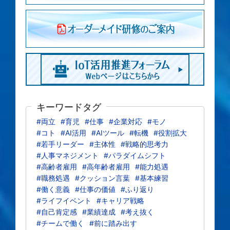
キーワードタグ
#両立
#育児
#仕事
#企業対応
#モノ
#コト
#AI活用
#AIツール
#転機
#役割拡大
#若手リーダー
#主体性
#戦略的思考力
#人事マネジメント
#パラダイムシフト
#高齢者雇用
#高年齢者雇用
#能力処遇
#職務処遇
#クッション言葉
#基本練習
#働く意義
#仕事の価値
#ふり返り
#ライフイベント
#キャリア戦略
#自己肯定感
#業績達成
#考え抜く
#チームで働く
#前に踏み出す