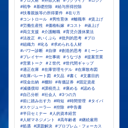
#プロ人材
#外部人材
#ウクライナ
#ロシア
#戦争
#基礎控除
#給与所得控除
#扶養親族等の所得要件
#在り方
#コントロール
#男性育休
#離職率
#賃上げ
#労働生産性
#価格転嫁
#コスト
#値上げ
#両立支援
#介護離職
#育児介護休業法
#法改正
#いくぷら
#批判的思考
#プロ
#組織力
#叱る
#求められる人材
#パワー診断
#自律
#創造的思考
#ミーシー
#プレイヤー
#仕事術
#うなづき
#提案営業
#営業トーク
#Ｚ世代
#世代間ギャップ
#適正在庫
#在庫管理モデル
#在庫散布図
#在庫パレート図
#欠品
#書く
#文書目的
#現金出納
#棚卸
#有価証券
#固定資産
#減価償却
#課税売上
#褒める
#認める
#自己分析
#社会人
#3つの力
#前に踏み出す力
#時短
#時間管理
#タイパ
#スケジューラ―
#控除
#申告書
#半日セミナー
#人的資本経営
#人材マネジメント
#高年齢者
#継続雇用
#処遇
#課題解決
#プロブレム・フォーカス