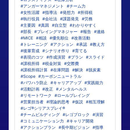
#アンガーマネジメント
#チーム力
#女性活躍
#指導法
#発想力
#所得税
#執行役員
#会社法
#課題発見
#労務
#主要因
#真因
#自立型
#わかりやすく
#部長
#プレイングマネジャー
#報告
#連絡
#MICE
#相談
#優先順位
#改善活動
#トレーニング
#アクション
#承認
#教え方
#後輩育成
#シナリオ作り
#育てる
#表現のコツ
#作成演習
#プラン
#スライド
#課税所得
#税金対策
#交際費
#課税所得計算
#在庫問題
#解決
#脱炭素
#Scope
#カーボンニュートラル
#パワハラ防止
#キャリアアップ
#実践能力
#活動計画
#改正
#メンタルヘルス
#リモートワーク
#ロールプレイング
#営業担当者
#理論的思考
#仮説
#相互理解
#レゴ®シリアスプレイ®
#チームビルディング
#レゴブロック
#演習
#コミュニケーション力
#キャリア開発
#アクションプラン
#長中期ビジョン
#指導