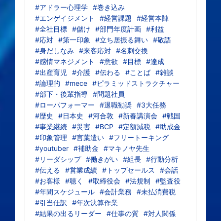
#アドラー心理学
#巻き込み
#エンゲイジメント
#経営課題
#経営本陣
#全社目標
#儲け
#部門年度計画
#利益
#応対
#第一印象
#立ち居振る舞い
#敬語
#身だしなみ
#来客応対
#名刺交換
#感情マネジメント
#意欲
#目標
#達成
#出産育児
#介護
#伝わる
#ことば
#雑談
#論理的
#mece
#ピラミッドストラクチャー
#部下・後輩指導
#問題社員
#ローパフォーマー
#退職勧奨
#3大任務
#歴史
#日本史
#河合敦
#新春講演会
#戦国
#事業継続
#災害
#BCP
#定額減税
#助成金
#印象管理
#言葉遣い
#フリートーキング
#youtuber
#補助金
#マキノヤ先生
#リーダシップ
#働きがい
#組長
#行動分析
#伝える
#営業成績
#トップセールス
#会話
#お客様
#聴く
#取締役会
#法規制
#監査役
#年間スケジュール
#会計業務
#未払消費税
#引当仕訳
#年次決算作業
#結果の出るリーダー
#仕事の質
#対人関係