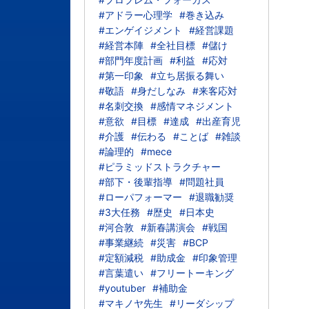
#アドラー心理学
#巻き込み
#エンゲイジメント
#経営課題
#経営本陣
#全社目標
#儲け
#部門年度計画
#利益
#応対
#第一印象
#立ち居振る舞い
#敬語
#身だしなみ
#来客応対
#名刺交換
#感情マネジメント
#意欲
#目標
#達成
#出産育児
#介護
#伝わる
#ことば
#雑談
#論理的
#mece
#ピラミッドストラクチャー
#部下・後輩指導
#問題社員
#ローパフォーマー
#退職勧奨
#3大任務
#歴史
#日本史
#河合敦
#新春講演会
#戦国
#事業継続
#災害
#BCP
#定額減税
#助成金
#印象管理
#言葉遣い
#フリートーキング
#youtuber
#補助金
#マキノヤ先生
#リーダシップ