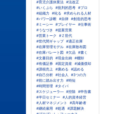
#育児介護休業法
#法改正
#いくぷら
#批判的思考
#プロ
#組織力
#叱る
#求められる人材
#パワー診断
#自律
#創造的思考
#ミーシー
#プレイヤー
#仕事術
#うなづき
#提案営業
#営業トーク
#Ｚ世代
#世代間ギャップ
#適正在庫
#在庫管理モデル
#在庫散布図
#在庫パレート図
#欠品
#書く
#文書目的
#現金出納
#棚卸
#有価証券
#固定資産
#減価償却
#課税売上
#褒める
#認める
#自己分析
#社会人
#3つの力
#前に踏み出す力
#時短
#時間管理
#タイパ
#スケジューラ―
#控除
#申告書
#半日セミナー
#人的資本経営
#人材マネジメント
#高年齢者
#継続雇用
#処遇
#課題解決
#プロブレム・フォーカス