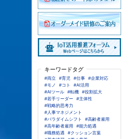
キーワードタグ
#両立
#育児
#仕事
#企業対応
#モノ
#コト
#AI活用
#AIツール
#転機
#役割拡大
#若手リーダー
#主体性
#戦略的思考力
#人事マネジメント
#パラダイムシフト
#高齢者雇用
#高年齢者雇用
#能力処遇
#職務処遇
#クッション言葉