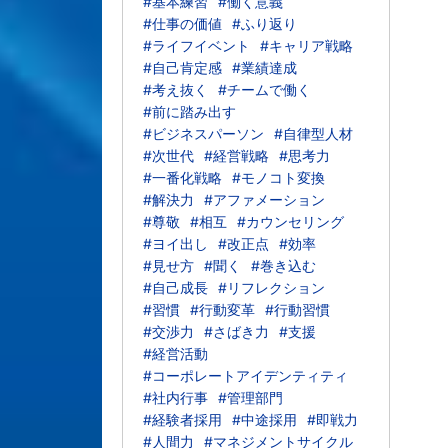
#基本練習
#働く意義
#仕事の価値
#ふり返り
#ライフイベント
#キャリア戦略
#自己肯定感
#業績達成
#考え抜く
#チームで働く
#前に踏み出す
#ビジネスパーソン
#自律型人材
#次世代
#経営戦略
#思考力
#一番化戦略
#モノコト変換
#解決力
#アファメーション
#尊敬
#相互
#カウンセリング
#ヨイ出し
#改正点
#効率
#見せ方
#聞く
#巻き込む
#自己成長
#リフレクション
#習慣
#行動変革
#行動習慣
#交渉力
#さばき力
#支援
#経営活動
#コーポレートアイデンティティ
#社内行事
#管理部門
#経験者採用
#中途採用
#即戦力
#人間力
#マネジメントサイクル