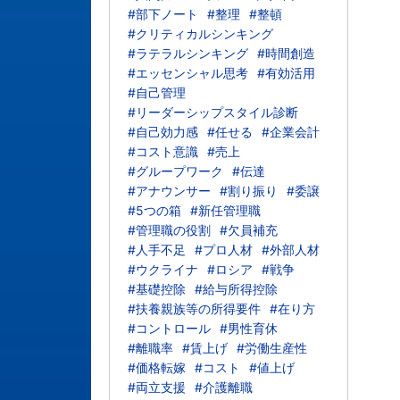
#部下ノート
#整理
#整頓
#クリティカルシンキング
#ラテラルシンキング
#時間創造
#エッセンシャル思考
#有効活用
#自己管理
#リーダーシップスタイル診断
#自己効力感
#任せる
#企業会計
#コスト意識
#売上
#グループワーク
#伝達
#アナウンサー
#割り振り
#委譲
#5つの箱
#新任管理職
#管理職の役割
#欠員補充
#人手不足
#プロ人材
#外部人材
#ウクライナ
#ロシア
#戦争
#基礎控除
#給与所得控除
#扶養親族等の所得要件
#在り方
#コントロール
#男性育休
#離職率
#賃上げ
#労働生産性
#価格転嫁
#コスト
#値上げ
#両立支援
#介護離職