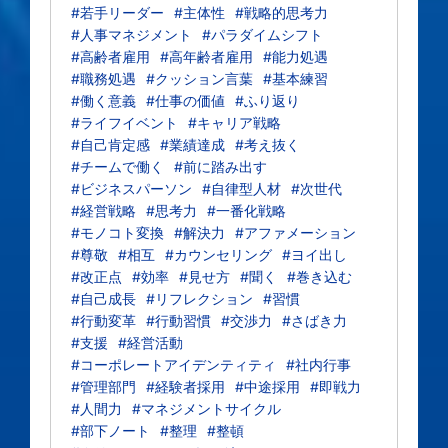
#若手リーダー
#主体性
#戦略的思考力
#人事マネジメント
#パラダイムシフト
#高齢者雇用
#高年齢者雇用
#能力処遇
#職務処遇
#クッション言葉
#基本練習
#働く意義
#仕事の価値
#ふり返り
#ライフイベント
#キャリア戦略
#自己肯定感
#業績達成
#考え抜く
#チームで働く
#前に踏み出す
#ビジネスパーソン
#自律型人材
#次世代
#経営戦略
#思考力
#一番化戦略
#モノコト変換
#解決力
#アファメーション
#尊敬
#相互
#カウンセリング
#ヨイ出し
#改正点
#効率
#見せ方
#聞く
#巻き込む
#自己成長
#リフレクション
#習慣
#行動変革
#行動習慣
#交渉力
#さばき力
#支援
#経営活動
#コーポレートアイデンティティ
#社内行事
#管理部門
#経験者採用
#中途採用
#即戦力
#人間力
#マネジメントサイクル
#部下ノート
#整理
#整頓