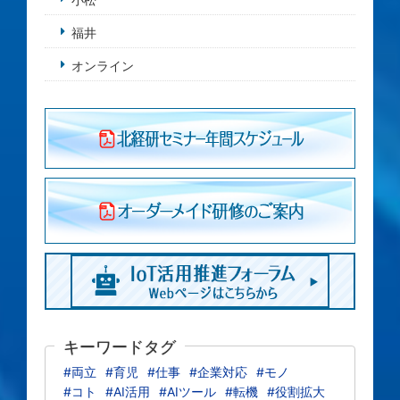
福井
オンライン
キーワードタグ
#両立
#育児
#仕事
#企業対応
#モノ
#コト
#AI活用
#AIツール
#転機
#役割拡大