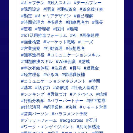
#キャプテン
#対人スキル
#チームプレー
#課題設定
#理論
#運転資金
#資金繰り表
#勘定
#キャリアデザイン
#自己理解
#時間管理力
#指導力
#戦略思考力
#課長
#定着
#管理者
#採用
#離職
#IoT活用推進フォーラム
#AI
#画像処理
#画像検査
#マーケット戦略
#ニーズ
#営業提案
#行動管理
#仮想思考
#議事進行役
#コミュニケーションスキル
#問題解決スキル
#WEB会議
#懲戒
#年次有給休暇
#注意点
#賞与
#退職金
#経営理念
#やる気
#管理職候補
#コミュニケーションマネジメント
#時間
#基本
#話す力
#命解援
#社会人基礎力
#シンキング
#勇気づけ
#アドバイス
#信頼
#行動分析学
#パワーパートナー
#部下指導
#仕訳演習
#経理業務
#決算
#リモート営業
#営業パーソン
#ハラスメント予防
#プラットフォーム
#edgecross
#石川
#ワーク・エンゲイジメント
#共同体感覚