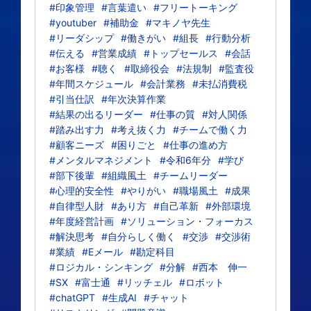
#印象管理
#言葉遣い
#フリートーキング
#youtuber
#補助金
#マキノヤ先生
#リーダシップ
#働きがい
#組長
#行動分析
#伝える
#営業成績
#トップセールス
#会話
#お客様
#聴く
#取締役会
#法規制
#監査役
#年間スケジュール
#会計業務
#未払消費税
#引当仕訳
#年次決算作業
#結果の出るリーダー
#仕事の質
#対人関係
#踏み出す力
#考え抜く力
#チームで働く力
#顧客ニーズ
#困りごと
#仕事の進め方
#メンタルマネジメント
#令和6年分
#学び
#部下後輩
#組織風土
#チームリーダー
#心理的安全性
#やりがい
#職場風土
#成果
#自律型人財
#あり方
#自己革新
#外部環境
#年度経営計画
#ソリューション・フォーカス
#解決思考
#自分らしく働く
#交渉
#交渉術
#業績
#Eメール
#勘定科目
#ロジカル・シンキング
#分解
#西本 伸一
#SX
#富士通
#リッチェル
#ロボット
#chatGPT
#生成AI
#チャット