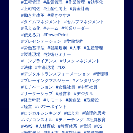
#工程管理
#品質管理
#作業管理
#効率化
#上司補佐
#生産性向上
#資金計画
#働き方改革
#働きやすさ
#タイムマネジメント
#セルフマネジメント
#見える化
#チーム
#営業リーダー
#伝える力
#PowerPoint
#プレゼンテーション
#労働契約
#労働基準法
#就業規則
#人事
#生産管理
#製造現場
#技術セミナー
#コンプライアンス
#リスクマネジメント
#法律
#生産現場
#DX
#デジタルトランスフォーメーション
#管理職
#プレーイングマネジャー
#メンタリング
#モチベーション
#女性社員
#中堅社員
#リーダーシップ
#経営者
#デジタル
#経営幹部
#リモート
#製造業
#取締役
#経営
#パワーポイント
#ロジカルシンキング
#伝え方
#論理的思考
#パソコンスキル
#ティーチング
#社員教育
#AWS
#人材育成
#教育体系
#電話
#CS
#顧客満足
#聴き方
#経営計画
#業績管理