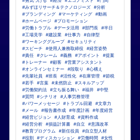
#勇気づける
#経済
#エコノミスト
#門間
#みずほリサーチ＆テクノロジーズ
#分析
#ブランディング
#マーケティング
#動画
#ホームページ
#プロモーション
#労働トラブル
#データ活用
#部門長
#半日
#工場見学
#建設業
#仕事力
#自律型
#ワーキンググループ
#セキュリティ
#スピーチ
#使用人兼務取締役
#経営姿勢
#責任
#クレーム
#義務
#アポイント
#提案
#トレーナー
#顧客
#営業アシスタント
#オンラインセミナー
#段取り
#心構え
#先輩社員
#班長
#活性化
#在庫管理
#節税
#若手
#言葉
#未然防止
#スキルアップ
#労働契約法
#立ち振る舞い
#福井
#中堅
#質問
#シナリオ
#人事労務管理
#パワーメッセージ
#トラブル回避
#文章力
#メール
#報告書作成
#年度計画
#年度経営
#経営ビジョン
#人財育成
#資料作成
#経営分析
#損益計算書
#自立
#意識改革
#教育プログラム
#新任役員
#自立型人材
#役割
#ディスカッション
#労働時間
#女性