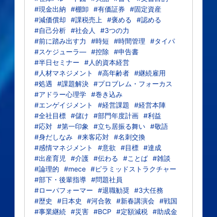
#現金出納
#棚卸
#有価証券
#固定資産
#減価償却
#課税売上
#褒める
#認める
#自己分析
#社会人
#3つの力
#前に踏み出す力
#時短
#時間管理
#タイパ
#スケジューラ―
#控除
#申告書
#半日セミナー
#人的資本経営
#人材マネジメント
#高年齢者
#継続雇用
#処遇
#課題解決
#プロブレム・フォーカス
#アドラー心理学
#巻き込み
#エンゲイジメント
#経営課題
#経営本陣
#全社目標
#儲け
#部門年度計画
#利益
#応対
#第一印象
#立ち居振る舞い
#敬語
#身だしなみ
#来客応対
#名刺交換
#感情マネジメント
#意欲
#目標
#達成
#出産育児
#介護
#伝わる
#ことば
#雑談
#論理的
#mece
#ピラミッドストラクチャー
#部下・後輩指導
#問題社員
#ローパフォーマー
#退職勧奨
#3大任務
#歴史
#日本史
#河合敦
#新春講演会
#戦国
#事業継続
#災害
#BCP
#定額減税
#助成金