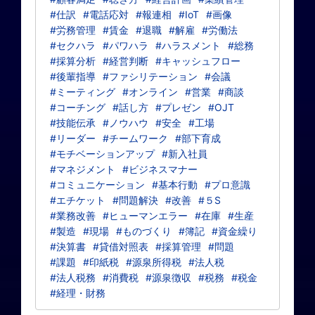
#仕訳
#電話応対
#報連相
#IoT
#画像
#労務管理
#賃金
#退職
#解雇
#労働法
#セクハラ
#パワハラ
#ハラスメント
#総務
#採算分析
#経営判断
#キャッシュフロー
#後輩指導
#ファシリテーション
#会議
#ミーティング
#オンライン
#営業
#商談
#コーチング
#話し方
#プレゼン
#OJT
#技能伝承
#ノウハウ
#安全
#工場
#リーダー
#チームワーク
#部下育成
#モチベーションアップ
#新入社員
#マネジメント
#ビジネスマナー
#コミュニケーション
#基本行動
#プロ意識
#エチケット
#問題解決
#改善
#５S
#業務改善
#ヒューマンエラー
#在庫
#生産
#製造
#現場
#ものづくり
#簿記
#資金繰り
#決算書
#貸借対照表
#採算管理
#問題
#課題
#印紙税
#源泉所得税
#法人税
#法人税務
#消費税
#源泉徴収
#税務
#税金
#経理・財務