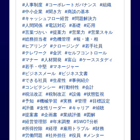
#人事制度
#コーポレートガバナンス
#組織
#中小企業
#聞き方
#商談の基本
#キャッシュフロー経営
#問題解決力
#人間関係
#電話対応
#基礎
#応用
#言葉づかい
#提案力
#営業力
#営業スキル
#総務担当者
#危機管理
#報・連・相
#ヒアリング
#クロージング
#若手社員
#テレワーク
#金沢
#セルフコントロール
#マナー
#人材開発
#富山
#ケーススタディ
#若手・中堅
#マネージャー
#ビジネスメール
#ビジネス文書
#できる社員
#生産性
#事例紹介
#コンピテンシー
#行動特性
#会計
#税法改正
#税制改正
#設備
#状態監視
#予知
#機械学習
#実務
#管理
#目標設定
#評価
#女性リーダー
#キャリア
#傾聴
#提案書
#企画書
#業績評価
#図解
#経営管理部
#年末調整
#SWOT分析
#所得控除
#経理
#雇用トラブル
#財務
#労働問題
#社外担任
#役員
#メンター