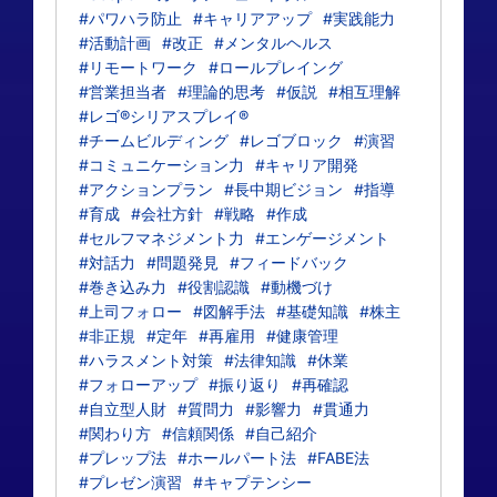
#パワハラ防止
#キャリアアップ
#実践能力
#活動計画
#改正
#メンタルヘルス
#リモートワーク
#ロールプレイング
#営業担当者
#理論的思考
#仮説
#相互理解
#レゴ®シリアスプレイ®
#チームビルディング
#レゴブロック
#演習
#コミュニケーション力
#キャリア開発
#アクションプラン
#長中期ビジョン
#指導
#育成
#会社方針
#戦略
#作成
#セルフマネジメント力
#エンゲージメント
#対話力
#問題発見
#フィードバック
#巻き込み力
#役割認識
#動機づけ
#上司フォロー
#図解手法
#基礎知識
#株主
#非正規
#定年
#再雇用
#健康管理
#ハラスメント対策
#法律知識
#休業
#フォローアップ
#振り返り
#再確認
#自立型人財
#質問力
#影響力
#貫通力
#関わり方
#信頼関係
#自己紹介
#プレップ法
#ホールパート法
#FABE法
#プレゼン演習
#キャプテンシー