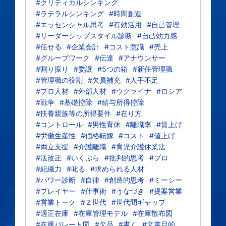
#クリティカルシンキング
#ラテラルシンキング
#時間創造
#エッセンシャル思考
#有効活用
#自己管理
#リーダーシップスタイル診断
#自己効力感
#任せる
#企業会計
#コスト意識
#売上
#グループワーク
#伝達
#アナウンサー
#割り振り
#委譲
#5つの箱
#新任管理職
#管理職の役割
#欠員補充
#人手不足
#プロ人材
#外部人材
#ウクライナ
#ロシア
#戦争
#基礎控除
#給与所得控除
#扶養親族等の所得要件
#在り方
#コントロール
#男性育休
#離職率
#賃上げ
#労働生産性
#価格転嫁
#コスト
#値上げ
#両立支援
#介護離職
#育児介護休業法
#法改正
#いくぷら
#批判的思考
#プロ
#組織力
#叱る
#求められる人材
#パワー診断
#自律
#創造的思考
#ミーシー
#プレイヤー
#仕事術
#うなづき
#提案営業
#営業トーク
#Ｚ世代
#世代間ギャップ
#適正在庫
#在庫管理モデル
#在庫散布図
#在庫パレート図
#欠品
#書く
#文書目的