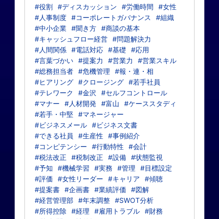
#役割
#ディスカッション
#労働時間
#女性
#人事制度
#コーポレートガバナンス
#組織
#中小企業
#聞き方
#商談の基本
#キャッシュフロー経営
#問題解決力
#人間関係
#電話対応
#基礎
#応用
#言葉づかい
#提案力
#営業力
#営業スキル
#総務担当者
#危機管理
#報・連・相
#ヒアリング
#クロージング
#若手社員
#テレワーク
#金沢
#セルフコントロール
#マナー
#人材開発
#富山
#ケーススタディ
#若手・中堅
#マネージャー
#ビジネスメール
#ビジネス文書
#できる社員
#生産性
#事例紹介
#コンピテンシー
#行動特性
#会計
#税法改正
#税制改正
#設備
#状態監視
#予知
#機械学習
#実務
#管理
#目標設定
#評価
#女性リーダー
#キャリア
#傾聴
#提案書
#企画書
#業績評価
#図解
#経営管理部
#年末調整
#SWOT分析
#所得控除
#経理
#雇用トラブル
#財務