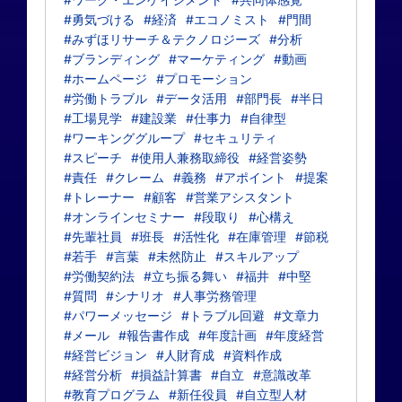
#勇気づける
#経済
#エコノミスト
#門間
#みずほリサーチ＆テクノロジーズ
#分析
#ブランディング
#マーケティング
#動画
#ホームページ
#プロモーション
#労働トラブル
#データ活用
#部門長
#半日
#工場見学
#建設業
#仕事力
#自律型
#ワーキンググループ
#セキュリティ
#スピーチ
#使用人兼務取締役
#経営姿勢
#責任
#クレーム
#義務
#アポイント
#提案
#トレーナー
#顧客
#営業アシスタント
#オンラインセミナー
#段取り
#心構え
#先輩社員
#班長
#活性化
#在庫管理
#節税
#若手
#言葉
#未然防止
#スキルアップ
#労働契約法
#立ち振る舞い
#福井
#中堅
#質問
#シナリオ
#人事労務管理
#パワーメッセージ
#トラブル回避
#文章力
#メール
#報告書作成
#年度計画
#年度経営
#経営ビジョン
#人財育成
#資料作成
#経営分析
#損益計算書
#自立
#意識改革
#教育プログラム
#新任役員
#自立型人材