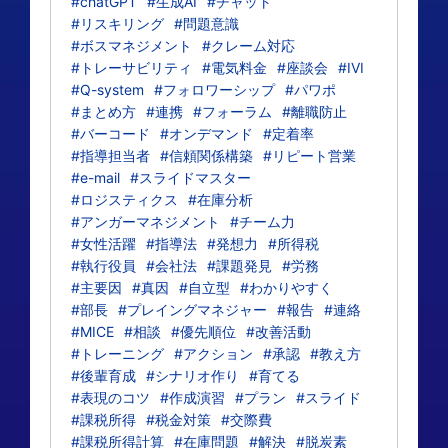
#chatGPT
#生成AI
#チャット
#リスキリング
#問題意識
#ボスマネジメント
#クレーム対応
#トレーサビリティ
#電気料金
#座談会
#IVI
#Q-system
#フォロワーシップ
#パワポ
#まとめ方
#連携
#フォーラム
#離職防止
#バーコード
#オンデマンド
#定着率
#指導担当者
#信頼関係構築
#リピート営業
#e-mail
#スライドマスター
#ロジスティクス
#在庫分析
#アンガーマネジメント
#チーム力
#女性活躍
#指導法
#発想力
#所得税
#執行役員
#会社法
#課題発見
#労務
#主要因
#真因
#自立型
#わかりやすく
#部長
#プレイングマネジャー
#報告
#連絡
#MICE
#相談
#優先順位
#改善活動
#トレーニング
#アクション
#承認
#教え方
#後輩育成
#シナリオ作り
#育てる
#表現のコツ
#作成演習
#プラン
#スライド
#課税所得
#税金対策
#交際費
#課税所得計算
#在庫問題
#解決
#脱炭素