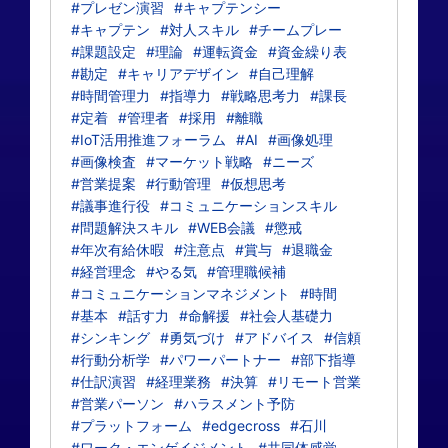
#プレゼン演習
#キャプテンシー
#キャプテン
#対人スキル
#チームプレー
#課題設定
#理論
#運転資金
#資金繰り表
#勘定
#キャリアデザイン
#自己理解
#時間管理力
#指導力
#戦略思考力
#課長
#定着
#管理者
#採用
#離職
#IoT活用推進フォーラム
#AI
#画像処理
#画像検査
#マーケット戦略
#ニーズ
#営業提案
#行動管理
#仮想思考
#議事進行役
#コミュニケーションスキル
#問題解決スキル
#WEB会議
#懲戒
#年次有給休暇
#注意点
#賞与
#退職金
#経営理念
#やる気
#管理職候補
#コミュニケーションマネジメント
#時間
#基本
#話す力
#命解援
#社会人基礎力
#シンキング
#勇気づけ
#アドバイス
#信頼
#行動分析学
#パワーパートナー
#部下指導
#仕訳演習
#経理業務
#決算
#リモート営業
#営業パーソン
#ハラスメント予防
#プラットフォーム
#edgecross
#石川
#ワーク・エンゲイジメント
#共同体感覚