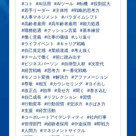
#コト
#AI活用
#AIツール
#転機
#役割拡大
#若手リーダー
#主体性
#戦略的思考力
#人事マネジメント
#パラダイムシフト
#高齢者雇用
#高年齢者雇用
#能力処遇
#職務処遇
#クッション言葉
#基本練習
#働く意義
#仕事の価値
#ふり返り
#ライフイベント
#キャリア戦略
#自己肯定感
#業績達成
#考え抜く
#チームで働く
#前に踏み出す
#ビジネスパーソン
#自律型人材
#次世代
#経営戦略
#思考力
#一番化戦略
#モノコト変換
#解決力
#アファメーション
#尊敬
#相互
#カウンセリング
#ヨイ出し
#改正点
#効率
#見せ方
#聞く
#巻き込む
#自己成長
#リフレクション
#習慣
#行動変革
#行動習慣
#交渉力
#さばき力
#支援
#経営活動
#コーポレートアイデンティティ
#社内行事
#管理部門
#経験者採用
#中途採用
#即戦力
#人間力
#マネジメントサイクル