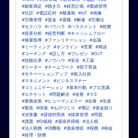
#顧客満足
#聴き方
#経営計画
#業績管理
#仕訳
#電話応対
#報連相
#IoT
#画像
#労務管理
#賃金
#退職
#解雇
#労働法
#セクハラ
#パワハラ
#ハラスメント
#総務
#採算分析
#経営判断
#キャッシュフロー
#後輩指導
#ファシリテーション
#会議
#ミーティング
#オンライン
#営業
#商談
#コーチング
#話し方
#プレゼン
#OJT
#技能伝承
#ノウハウ
#安全
#工場
#リーダー
#チームワーク
#部下育成
#モチベーションアップ
#新入社員
#マネジメント
#ビジネスマナー
#コミュニケーション
#基本行動
#プロ意識
#エチケット
#問題解決
#改善
#５S
#業務改善
#ヒューマンエラー
#在庫
#生産
#製造
#現場
#ものづくり
#簿記
#資金繰り
#決算書
#貸借対照表
#採算管理
#問題
#課題
#印紙税
#源泉所得税
#法人税
#法人税務
#消費税
#源泉徴収
#税務
#税金
#経理・財務