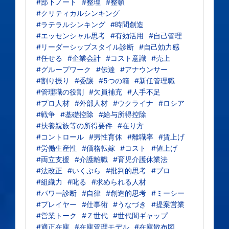
#部下ノート
#整理
#整頓
#クリティカルシンキング
#ラテラルシンキング
#時間創造
#エッセンシャル思考
#有効活用
#自己管理
#リーダーシップスタイル診断
#自己効力感
#任せる
#企業会計
#コスト意識
#売上
#グループワーク
#伝達
#アナウンサー
#割り振り
#委譲
#5つの箱
#新任管理職
#管理職の役割
#欠員補充
#人手不足
#プロ人材
#外部人材
#ウクライナ
#ロシア
#戦争
#基礎控除
#給与所得控除
#扶養親族等の所得要件
#在り方
#コントロール
#男性育休
#離職率
#賃上げ
#労働生産性
#価格転嫁
#コスト
#値上げ
#両立支援
#介護離職
#育児介護休業法
#法改正
#いくぷら
#批判的思考
#プロ
#組織力
#叱る
#求められる人材
#パワー診断
#自律
#創造的思考
#ミーシー
#プレイヤー
#仕事術
#うなづき
#提案営業
#営業トーク
#Ｚ世代
#世代間ギャップ
#適正在庫
#在庫管理モデル
#在庫散布図