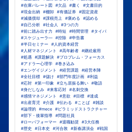
#在庫パレート図
#欠品
#書く
#文書目的
#現金出納
#棚卸
#有価証券
#固定資産
#減価償却
#課税売上
#褒める
#認める
#自己分析
#社会人
#3つの力
#前に踏み出す力
#時短
#時間管理
#タイパ
#スケジューラ―
#控除
#申告書
#半日セミナー
#人的資本経営
#人材マネジメント
#高年齢者
#継続雇用
#処遇
#課題解決
#プロブレム・フォーカス
#アドラー心理学
#巻き込み
#エンゲイジメント
#経営課題
#経営本陣
#全社目標
#儲け
#部門年度計画
#利益
#応対
#第一印象
#立ち居振る舞い
#敬語
#身だしなみ
#来客応対
#名刺交換
#感情マネジメント
#意欲
#目標
#達成
#出産育児
#介護
#伝わる
#ことば
#雑談
#論理的
#mece
#ピラミッドストラクチャー
#部下・後輩指導
#問題社員
#ローパフォーマー
#退職勧奨
#3大任務
#歴史
#日本史
#河合敦
#新春講演会
#戦国