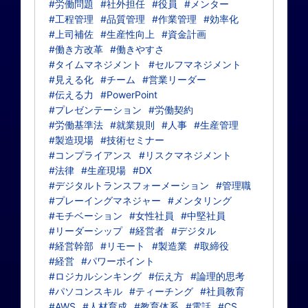
#労働問題
#社外担任
#役員
#メンター
#工程管理
#品質管理
#作業管理
#効率化
#上司補佐
#生産性向上
#資金計画
#働き方改革
#働きやすさ
#タイムマネジメント
#セルフマネジメント
#見える化
#チーム
#営業リーダー
#伝える力
#PowerPoint
#プレゼンテーション
#労働契約
#労働基準法
#就業規則
#人事
#生産管理
#製造現場
#技術セミナー
#コンプライアンス
#リスクマネジメント
#法律
#生産現場
#DX
#デジタルトランスフォーメーション
#管理職
#プレーイングマネジャー
#メンタリング
#モチベーション
#女性社員
#中堅社員
#リーダーシップ
#経営者
#デジタル
#経営幹部
#リモート
#製造業
#取締役
#経営
#パワーポイント
#ロジカルシンキング
#伝え方
#論理的思考
#パソコンスキル
#ティーチング
#社員教育
#AWS
#人材育成
#教育体系
#電話
#CS