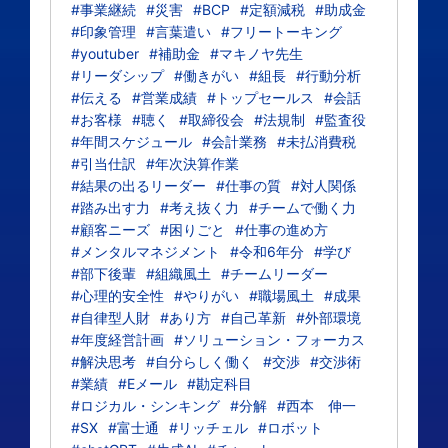
#事業継続
#災害
#BCP
#定額減税
#助成金
#印象管理
#言葉遣い
#フリートーキング
#youtuber
#補助金
#マキノヤ先生
#リーダシップ
#働きがい
#組長
#行動分析
#伝える
#営業成績
#トップセールス
#会話
#お客様
#聴く
#取締役会
#法規制
#監査役
#年間スケジュール
#会計業務
#未払消費税
#引当仕訳
#年次決算作業
#結果の出るリーダー
#仕事の質
#対人関係
#踏み出す力
#考え抜く力
#チームで働く力
#顧客ニーズ
#困りごと
#仕事の進め方
#メンタルマネジメント
#令和6年分
#学び
#部下後輩
#組織風土
#チームリーダー
#心理的安全性
#やりがい
#職場風土
#成果
#自律型人財
#あり方
#自己革新
#外部環境
#年度経営計画
#ソリューション・フォーカス
#解決思考
#自分らしく働く
#交渉
#交渉術
#業績
#Eメール
#勘定科目
#ロジカル・シンキング
#分解
#西本 伸一
#SX
#富士通
#リッチェル
#ロボット