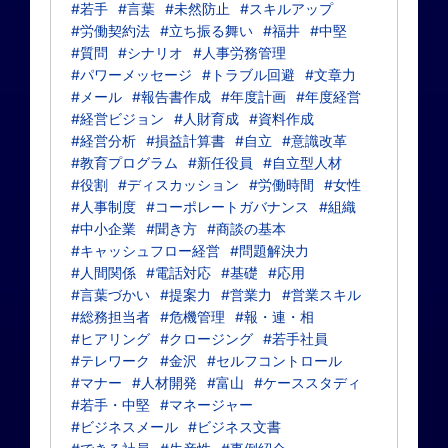
#若手
#言葉
#未然防止
#スキルアップ
#労働契約法
#立ち振る舞い
#福井
#中堅
#質問
#シナリオ
#人事労務管理
#パワーメッセージ
#トラブル回避
#文章力
#メール
#報告書作成
#年度計画
#年度経営
#経営ビジョン
#人財育成
#資料作成
#経営分析
#損益計算書
#自立
#意識改革
#教育プログラム
#新任役員
#自立型人材
#役割
#ディスカッション
#労働時間
#女性
#人事制度
#コーポレートガバナンス
#組織
#中小企業
#聞き方
#商談の基本
#キャッシュフロー経営
#問題解決力
#人間関係
#電話対応
#基礎
#応用
#言葉づかい
#提案力
#営業力
#営業スキル
#総務担当者
#危機管理
#報・連・相
#ヒアリング
#クロージング
#若手社員
#テレワーク
#金沢
#セルフコントロール
#マナー
#人材開発
#富山
#ケーススタディ
#若手・中堅
#マネージャー
#ビジネスメール
#ビジネス文書