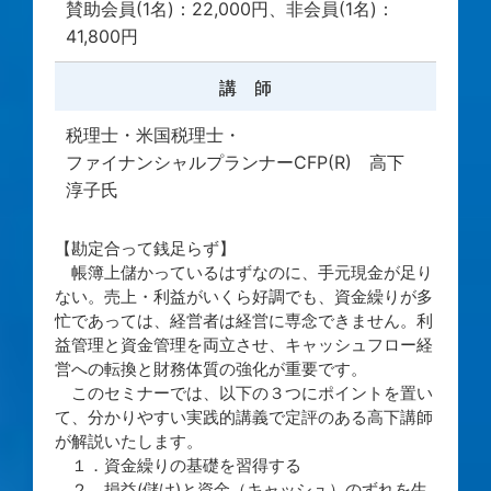
賛助会員(1名)：22,000円、非会員(1名)：
41,800円
講 師
税理士・米国税理士・
ファイナンシャルプランナーCFP(R) 高下
淳子氏
【勘定合って銭足らず】
帳簿上儲かっているはずなのに、手元現金が足り
ない。売上・利益がいくら好調でも、資金繰りが多
忙であっては、経営者は経営に専念できません。利
益管理と資金管理を両立させ、キャッシュフロー経
営への転換と財務体質の強化が重要です。
このセミナーでは、以下の３つにポイントを置い
て、分かりやすい実践的講義で定評のある高下講師
が解説いたします。
１．資金繰りの基礎を習得する
２．損益(儲け)と資金（キャッシュ）のずれを生