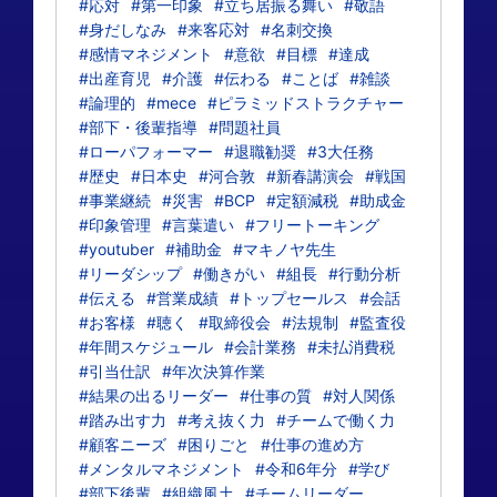
#応対
#第一印象
#立ち居振る舞い
#敬語
#身だしなみ
#来客応対
#名刺交換
#感情マネジメント
#意欲
#目標
#達成
#出産育児
#介護
#伝わる
#ことば
#雑談
#論理的
#mece
#ピラミッドストラクチャー
#部下・後輩指導
#問題社員
#ローパフォーマー
#退職勧奨
#3大任務
#歴史
#日本史
#河合敦
#新春講演会
#戦国
#事業継続
#災害
#BCP
#定額減税
#助成金
#印象管理
#言葉遣い
#フリートーキング
#youtuber
#補助金
#マキノヤ先生
#リーダシップ
#働きがい
#組長
#行動分析
#伝える
#営業成績
#トップセールス
#会話
#お客様
#聴く
#取締役会
#法規制
#監査役
#年間スケジュール
#会計業務
#未払消費税
#引当仕訳
#年次決算作業
#結果の出るリーダー
#仕事の質
#対人関係
#踏み出す力
#考え抜く力
#チームで働く力
#顧客ニーズ
#困りごと
#仕事の進め方
#メンタルマネジメント
#令和6年分
#学び
#部下後輩
#組織風土
#チームリーダー