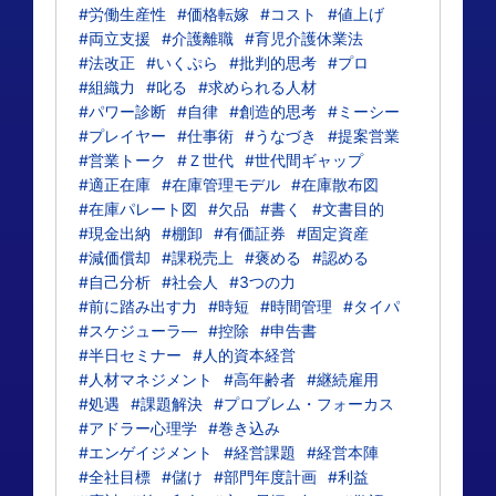
#労働生産性
#価格転嫁
#コスト
#値上げ
#両立支援
#介護離職
#育児介護休業法
#法改正
#いくぷら
#批判的思考
#プロ
#組織力
#叱る
#求められる人材
#パワー診断
#自律
#創造的思考
#ミーシー
#プレイヤー
#仕事術
#うなづき
#提案営業
#営業トーク
#Ｚ世代
#世代間ギャップ
#適正在庫
#在庫管理モデル
#在庫散布図
#在庫パレート図
#欠品
#書く
#文書目的
#現金出納
#棚卸
#有価証券
#固定資産
#減価償却
#課税売上
#褒める
#認める
#自己分析
#社会人
#3つの力
#前に踏み出す力
#時短
#時間管理
#タイパ
#スケジューラ―
#控除
#申告書
#半日セミナー
#人的資本経営
#人材マネジメント
#高年齢者
#継続雇用
#処遇
#課題解決
#プロブレム・フォーカス
#アドラー心理学
#巻き込み
#エンゲイジメント
#経営課題
#経営本陣
#全社目標
#儲け
#部門年度計画
#利益