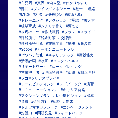
#主要因
#真因
#自立型
#わかりやすく
#部長
#プレイングマネジャー
#報告
#連絡
#MICE
#相談
#優先順位
#改善活動
#トレーニング
#アクション
#承認
#教え方
#後輩育成
#シナリオ作り
#育てる
#表現のコツ
#作成演習
#プラン
#スライド
#課税所得
#税金対策
#交際費
#課税所得計算
#在庫問題
#解決
#脱炭素
#Scope
#カーボンニュートラル
#パワハラ防止
#キャリアアップ
#実践能力
#活動計画
#改正
#メンタルヘルス
#リモートワーク
#ロールプレイング
#営業担当者
#理論的思考
#仮説
#相互理解
#レゴ®シリアスプレイ®
#チームビルディング
#レゴブロック
#演習
#コミュニケーション力
#キャリア開発
#アクションプラン
#長中期ビジョン
#指導
#育成
#会社方針
#戦略
#作成
#セルフマネジメント力
#エンゲージメント
#対話力
#問題発見
#フィードバック