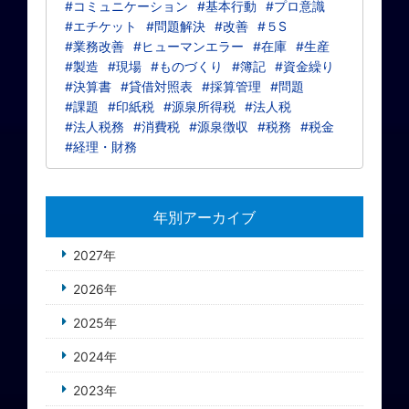
#コミュニケーション
#基本行動
#プロ意識
#エチケット
#問題解決
#改善
#５S
#業務改善
#ヒューマンエラー
#在庫
#生産
#製造
#現場
#ものづくり
#簿記
#資金繰り
#決算書
#貸借対照表
#採算管理
#問題
#課題
#印紙税
#源泉所得税
#法人税
#法人税務
#消費税
#源泉徴収
#税務
#税金
#経理・財務
年別アーカイブ
2027年
2026年
2025年
2024年
2023年