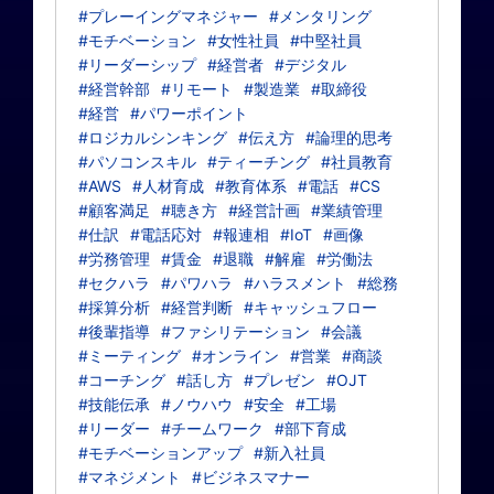
#プレーイングマネジャー
#メンタリング
#モチベーション
#女性社員
#中堅社員
#リーダーシップ
#経営者
#デジタル
#経営幹部
#リモート
#製造業
#取締役
#経営
#パワーポイント
#ロジカルシンキング
#伝え方
#論理的思考
#パソコンスキル
#ティーチング
#社員教育
#AWS
#人材育成
#教育体系
#電話
#CS
#顧客満足
#聴き方
#経営計画
#業績管理
#仕訳
#電話応対
#報連相
#IoT
#画像
#労務管理
#賃金
#退職
#解雇
#労働法
#セクハラ
#パワハラ
#ハラスメント
#総務
#採算分析
#経営判断
#キャッシュフロー
#後輩指導
#ファシリテーション
#会議
#ミーティング
#オンライン
#営業
#商談
#コーチング
#話し方
#プレゼン
#OJT
#技能伝承
#ノウハウ
#安全
#工場
#リーダー
#チームワーク
#部下育成
#モチベーションアップ
#新入社員
#マネジメント
#ビジネスマナー