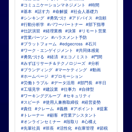
#コミュニケーションマネジメント
#時間
#基本
#話す力
#命解援
#社会人基礎力
#シンキング
#勇気づけ
#アドバイス
#信頼
#行動分析学
#パワーパートナー
#部下指導
#仕訳演習
#経理業務
#決算
#リモート営業
#営業パーソン
#ハラスメント予防
#プラットフォーム
#edgecross
#石川
#ワーク・エンゲイジメント
#共同体感覚
#勇気づける
#経済
#エコノミスト
#門間
#みずほリサーチ＆テクノロジーズ
#分析
#ブランディング
#マーケティング
#動画
#ホームページ
#プロモーション
#労働トラブル
#データ活用
#部門長
#半日
#工場見学
#建設業
#仕事力
#自律型
#ワーキンググループ
#セキュリティ
#スピーチ
#使用人兼務取締役
#経営姿勢
#責任
#クレーム
#義務
#アポイント
#提案
#トレーナー
#顧客
#営業アシスタント
#オンラインセミナー
#段取り
#心構え
#先輩社員
#班長
#活性化
#在庫管理
#節税