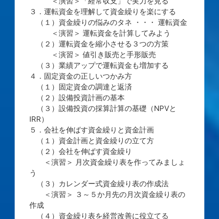
＜演習＞「経常収支」で実力を見る
３．運転資金を理解して資金繰りを楽にする
（１）資金繰りの悩みのタネ ・・・ 運転資金
＜演習＞ 運転資金を計算してみよう
（２）運転資金を縮小させる３つの方策
＜演習＞ 値引き販売と手形販売
（３）業績アップで運転資金も増加する
４．固定資金の正しいつかみ方
（１）固定資金の調達と返済
（２）設備投資計画の基本
（３）設備投資の採算計算の基礎（NPVと
IRR）
５．会社を伸ばす資金繰りと資金計画
（１）資金計画と資金繰りの立て方
（２）会社を伸ばす資金繰り
＜演習＞ 月次資金繰り表を作ってみましょ
う
（３）カレンダー式資金繰り表の作成法
＜演習＞ ３～５か月先の月次資金繰り表の
作成
（４）資金繰り表を経営改善に役立てる