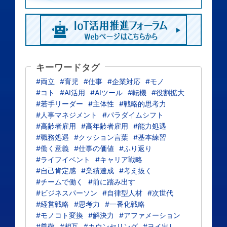
キーワードタグ
#両立
#育児
#仕事
#企業対応
#モノ
#コト
#AI活用
#AIツール
#転機
#役割拡大
#若手リーダー
#主体性
#戦略的思考力
#人事マネジメント
#パラダイムシフト
#高齢者雇用
#高年齢者雇用
#能力処遇
#職務処遇
#クッション言葉
#基本練習
#働く意義
#仕事の価値
#ふり返り
#ライフイベント
#キャリア戦略
#自己肯定感
#業績達成
#考え抜く
#チームで働く
#前に踏み出す
#ビジネスパーソン
#自律型人材
#次世代
#経営戦略
#思考力
#一番化戦略
#モノコト変換
#解決力
#アファメーション
#尊敬
#相互
#カウンセリング
#ヨイ出し