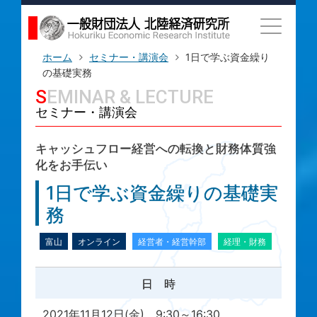
ホーム
セミナー・講演会
1日で学ぶ資金繰り
の基礎実務
SEMINAR & LECTURE
セミナー・講演会
キャッシュフロー経営への転換と財務体質強
化をお手伝い
1日で学ぶ資金繰りの基礎実
務
富山
オンライン
経営者・経営幹部
経理・財務
日 時
2021年11月12日(金) 9:30～16:30