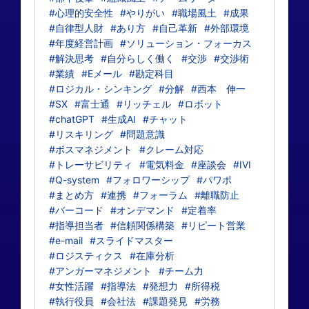
#心理的安全性
#やりがい
#職場風土
#成果
#自律型人財
#あり方
#自己革新
#外部環境
#年度経営計画
#ソリューション・フォーカス
#解決思考
#自分らしく働く
#交渉
#交渉術
#業績
#Eメール
#勘定科目
#ロジカル・シンキング
#分解
#西本 伸一
#SX
#富士通
#リッチェル
#ロボット
#chatGPT
#生成AI
#チャット
#リスキリング
#問題意識
#ボスマネジメント
#クレーム対応
#トレーサビリティ
#電気料金
#座談会
#IVI
#Q-system
#フォロワーシップ
#パワポ
#まとめ方
#連携
#フォーラム
#離職防止
#バーコード
#オンデマンド
#定着率
#指導担当者
#信頼関係構築
#リピート営業
#e-mail
#スライドマスター
#ロジスティクス
#在庫分析
#アンガーマネジメント
#チーム力
#女性活躍
#指導法
#発想力
#所得税
#執行役員
#会社法
#課題発見
#労務