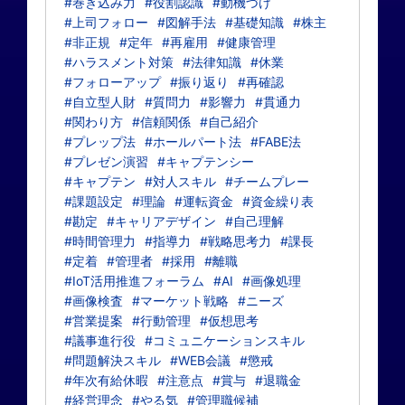
#巻き込み力
#役割認識
#動機づけ
#上司フォロー
#図解手法
#基礎知識
#株主
#非正規
#定年
#再雇用
#健康管理
#ハラスメント対策
#法律知識
#休業
#フォローアップ
#振り返り
#再確認
#自立型人財
#質問力
#影響力
#貫通力
#関わり方
#信頼関係
#自己紹介
#プレップ法
#ホールパート法
#FABE法
#プレゼン演習
#キャプテンシー
#キャプテン
#対人スキル
#チームプレー
#課題設定
#理論
#運転資金
#資金繰り表
#勘定
#キャリアデザイン
#自己理解
#時間管理力
#指導力
#戦略思考力
#課長
#定着
#管理者
#採用
#離職
#IoT活用推進フォーラム
#AI
#画像処理
#画像検査
#マーケット戦略
#ニーズ
#営業提案
#行動管理
#仮想思考
#議事進行役
#コミュニケーションスキル
#問題解決スキル
#WEB会議
#懲戒
#年次有給休暇
#注意点
#賞与
#退職金
#経営理念
#やる気
#管理職候補