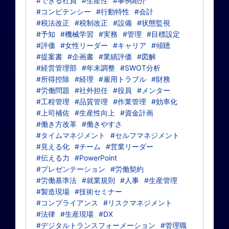
#できる社員
#生産性
#事例紹介
#コンピテンシー
#行動特性
#会計
#税法改正
#税制改正
#設備
#状態監視
#予知
#機械学習
#実務
#管理
#目標設定
#評価
#女性リーダー
#キャリア
#傾聴
#提案書
#企画書
#業績評価
#図解
#経営管理部
#年末調整
#SWOT分析
#所得控除
#経理
#雇用トラブル
#財務
#労働問題
#社外担任
#役員
#メンター
#工程管理
#品質管理
#作業管理
#効率化
#上司補佐
#生産性向上
#資金計画
#働き方改革
#働きやすさ
#タイムマネジメント
#セルフマネジメント
#見える化
#チーム
#営業リーダー
#伝える力
#PowerPoint
#プレゼンテーション
#労働契約
#労働基準法
#就業規則
#人事
#生産管理
#製造現場
#技術セミナー
#コンプライアンス
#リスクマネジメント
#法律
#生産現場
#DX
#デジタルトランスフォーメーション
#管理職