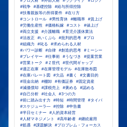
#プロ人材
#外部人材
#ウクライナ
#ロシア
#戦争
#基礎控除
#給与所得控除
#扶養親族等の所得要件
#在り方
#コントロール
#男性育休
#離職率
#賃上げ
#労働生産性
#価格転嫁
#コスト
#値上げ
#両立支援
#介護離職
#育児介護休業法
#法改正
#いくぷら
#批判的思考
#プロ
#組織力
#叱る
#求められる人材
#パワー診断
#自律
#創造的思考
#ミーシー
#プレイヤー
#仕事術
#うなづき
#提案営業
#営業トーク
#Ｚ世代
#世代間ギャップ
#適正在庫
#在庫管理モデル
#在庫散布図
#在庫パレート図
#欠品
#書く
#文書目的
#現金出納
#棚卸
#有価証券
#固定資産
#減価償却
#課税売上
#褒める
#認める
#自己分析
#社会人
#3つの力
#前に踏み出す力
#時短
#時間管理
#タイパ
#スケジューラ―
#控除
#申告書
#半日セミナー
#人的資本経営
#人材マネジメント
#高年齢者
#継続雇用
#処遇
#課題解決
#プロブレム・フォーカス