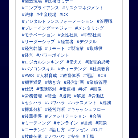
#製造現場
#技術セミナー
#コンプライアンス
#リスクマネジメント
#法律
#生産現場
#DX
#デジタルトランスフォーメーション
#管理職
#プレーイングマネジャー
#メンタリング
#モチベーション
#女性社員
#中堅社員
#リーダーシップ
#経営者
#デジタル
#経営幹部
#リモート
#製造業
#取締役
#経営
#パワーポイント
#ロジカルシンキング
#伝え方
#論理的思考
#パソコンスキル
#ティーチング
#社員教育
#AWS
#人材育成
#教育体系
#電話
#CS
#顧客満足
#聴き方
#経営計画
#業績管理
#仕訳
#電話応対
#報連相
#IoT
#画像
#労務管理
#賃金
#退職
#解雇
#労働法
#セクハラ
#パワハラ
#ハラスメント
#総務
#採算分析
#経営判断
#キャッシュフロー
#後輩指導
#ファシリテーション
#会議
#ミーティング
#オンライン
#営業
#商談
#コーチング
#話し方
#プレゼン
#OJT
#技能伝承
#ノウハウ
#安全
#工場