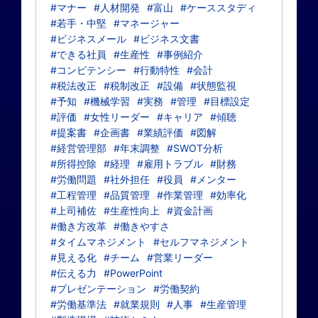
#マナー
#人材開発
#富山
#ケーススタディ
#若手・中堅
#マネージャー
#ビジネスメール
#ビジネス文書
#できる社員
#生産性
#事例紹介
#コンピテンシー
#行動特性
#会計
#税法改正
#税制改正
#設備
#状態監視
#予知
#機械学習
#実務
#管理
#目標設定
#評価
#女性リーダー
#キャリア
#傾聴
#提案書
#企画書
#業績評価
#図解
#経営管理部
#年末調整
#SWOT分析
#所得控除
#経理
#雇用トラブル
#財務
#労働問題
#社外担任
#役員
#メンター
#工程管理
#品質管理
#作業管理
#効率化
#上司補佐
#生産性向上
#資金計画
#働き方改革
#働きやすさ
#タイムマネジメント
#セルフマネジメント
#見える化
#チーム
#営業リーダー
#伝える力
#PowerPoint
#プレゼンテーション
#労働契約
#労働基準法
#就業規則
#人事
#生産管理