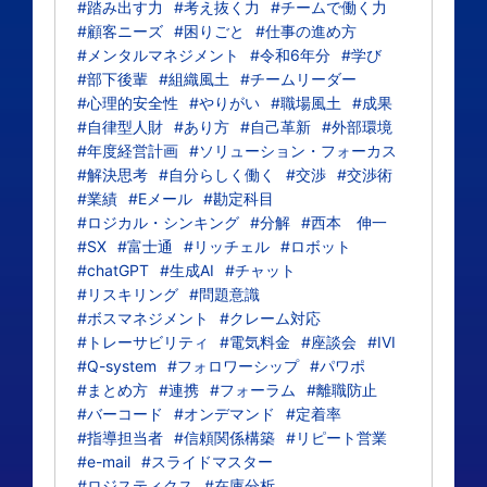
#踏み出す力
#考え抜く力
#チームで働く力
#顧客ニーズ
#困りごと
#仕事の進め方
#メンタルマネジメント
#令和6年分
#学び
#部下後輩
#組織風土
#チームリーダー
#心理的安全性
#やりがい
#職場風土
#成果
#自律型人財
#あり方
#自己革新
#外部環境
#年度経営計画
#ソリューション・フォーカス
#解決思考
#自分らしく働く
#交渉
#交渉術
#業績
#Eメール
#勘定科目
#ロジカル・シンキング
#分解
#西本 伸一
#SX
#富士通
#リッチェル
#ロボット
#chatGPT
#生成AI
#チャット
#リスキリング
#問題意識
#ボスマネジメント
#クレーム対応
#トレーサビリティ
#電気料金
#座談会
#IVI
#Q-system
#フォロワーシップ
#パワポ
#まとめ方
#連携
#フォーラム
#離職防止
#バーコード
#オンデマンド
#定着率
#指導担当者
#信頼関係構築
#リピート営業
#e-mail
#スライドマスター
#ロジスティクス
#在庫分析