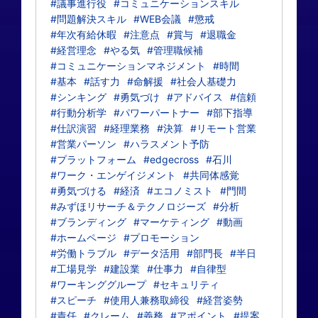
#議事進行役
#コミュニケーションスキル
#問題解決スキル
#WEB会議
#懲戒
#年次有給休暇
#注意点
#賞与
#退職金
#経営理念
#やる気
#管理職候補
#コミュニケーションマネジメント
#時間
#基本
#話す力
#命解援
#社会人基礎力
#シンキング
#勇気づけ
#アドバイス
#信頼
#行動分析学
#パワーパートナー
#部下指導
#仕訳演習
#経理業務
#決算
#リモート営業
#営業パーソン
#ハラスメント予防
#プラットフォーム
#edgecross
#石川
#ワーク・エンゲイジメント
#共同体感覚
#勇気づける
#経済
#エコノミスト
#門間
#みずほリサーチ＆テクノロジーズ
#分析
#ブランディング
#マーケティング
#動画
#ホームページ
#プロモーション
#労働トラブル
#データ活用
#部門長
#半日
#工場見学
#建設業
#仕事力
#自律型
#ワーキンググループ
#セキュリティ
#スピーチ
#使用人兼務取締役
#経営姿勢
#責任
#クレーム
#義務
#アポイント
#提案