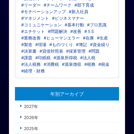
#リーダー
#チームワーク
#部下育成
#モチベーションアップ
#新入社員
#マネジメント
#ビジネスマナー
#コミュニケーション
#基本行動
#プロ意識
#エチケット
#問題解決
#改善
#５S
#業務改善
#ヒューマンエラー
#在庫
#生産
#製造
#現場
#ものづくり
#簿記
#資金繰り
#決算書
#貸借対照表
#採算管理
#問題
#課題
#印紙税
#源泉所得税
#法人税
#法人税務
#消費税
#源泉徴収
#税務
#税金
#経理・財務
年別アーカイブ
2027年
2026年
2025年