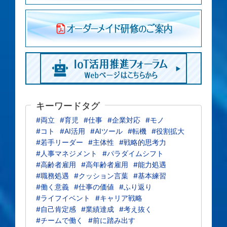
キーワードタグ
#両立
#育児
#仕事
#企業対応
#モノ
#コト
#AI活用
#AIツール
#転機
#役割拡大
#若手リーダー
#主体性
#戦略的思考力
#人事マネジメント
#パラダイムシフト
#高齢者雇用
#高年齢者雇用
#能力処遇
#職務処遇
#クッション言葉
#基本練習
#働く意義
#仕事の価値
#ふり返り
#ライフイベント
#キャリア戦略
#自己肯定感
#業績達成
#考え抜く
#チームで働く
#前に踏み出す