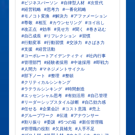
#ビジネスパーソン
#自律型人材
#次世代
#経営戦略
#思考力
#一番化戦略
#モノコト変換
#解決力
#アファメーション
#尊敬
#相互
#カウンセリング
#ヨイ出し
#改正点
#効率
#見せ方
#聞く
#巻き込む
#自己成長
#リフレクション
#習慣
#行動変革
#行動習慣
#交渉力
#さばき力
#支援
#経営活動
#コーポレートアイデンティティ
#社内行事
#管理部門
#経験者採用
#中途採用
#即戦力
#人間力
#マネジメントサイクル
#部下ノート
#整理
#整頓
#クリティカルシンキング
#ラテラルシンキング
#時間創造
#エッセンシャル思考
#有効活用
#自己管理
#リーダーシップスタイル診断
#自己効力感
#任せる
#企業会計
#コスト意識
#売上
#グループワーク
#伝達
#アナウンサー
#割り振り
#委譲
#5つの箱
#新任管理職
#管理職の役割
#欠員補充
#人手不足