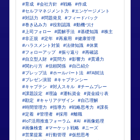
#育成
#会社方針
#戦略
#作成
#セルフマネジメント力
#エンゲージメント
#対話力
#問題発見
#フィードバック
#巻き込み力
#役割認識
#動機づけ
#上司フォロー
#図解手法
#基礎知識
#株主
#非正規
#定年
#再雇用
#健康管理
#ハラスメント対策
#法律知識
#休業
#フォローアップ
#振り返り
#再確認
#自立型人財
#質問力
#影響力
#貫通力
#関わり方
#信頼関係
#自己紹介
#プレップ法
#ホールパート法
#FABE法
#プレゼン演習
#キャプテンシー
#キャプテン
#対人スキル
#チームプレー
#課題設定
#理論
#運転資金
#資金繰り表
#勘定
#キャリアデザイン
#自己理解
#時間管理力
#指導力
#戦略思考力
#課長
#定着
#管理者
#採用
#離職
#IoT活用推進フォーラム
#AI
#画像処理
#画像検査
#マーケット戦略
#ニーズ
#営業提案
#行動管理
#仮想思考