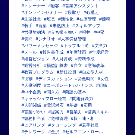
#トレーナー
#顧客
#営業アシスタント
#オンラインセミナー
#段取り
#心構え
#先輩社員
#班長
#活性化
#在庫管理
#節税
#若手
#言葉
#未然防止
#スキルアップ
#労働契約法
#立ち振る舞い
#福井
#中堅
#質問
#シナリオ
#人事労務管理
#パワーメッセージ
#トラブル回避
#文章力
#メール
#報告書作成
#年度計画
#年度経営
#経営ビジョン
#人財育成
#資料作成
#経営分析
#損益計算書
#自立
#意識改革
#教育プログラム
#新任役員
#自立型人材
#役割
#ディスカッション
#労働時間
#女性
#人事制度
#コーポレートガバナンス
#組織
#中小企業
#聞き方
#商談の基本
#キャッシュフロー経営
#問題解決力
#人間関係
#電話対応
#基礎
#応用
#言葉づかい
#提案力
#営業力
#営業スキル
#総務担当者
#危機管理
#報・連・相
#ヒアリング
#クロージング
#若手社員
#テレワーク
#金沢
#セルフコントロール