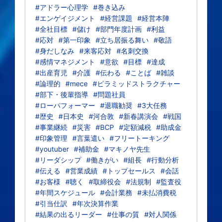
#アドラー心理学
#巻き込み
#エンゲイジメント
#経営課題
#経営本陣
#全社目標
#儲け
#部門年度計画
#利益
#応対
#第一印象
#立ち居振る舞い
#敬語
#身だしなみ
#来客応対
#名刺交換
#感情マネジメント
#意欲
#目標
#達成
#出産育児
#介護
#伝わる
#ことば
#雑談
#論理的
#mece
#ピラミッドストラクチャー
#部下・後輩指導
#問題社員
#ローパフォーマー
#退職勧奨
#3大任務
#歴史
#日本史
#河合敦
#新春講演会
#戦国
#事業継続
#災害
#BCP
#定額減税
#助成金
#印象管理
#言葉遣い
#フリートーキング
#youtuber
#補助金
#マキノヤ先生
#リーダシップ
#働きがい
#組長
#行動分析
#伝える
#営業成績
#トップセールス
#会話
#お客様
#聴く
#取締役会
#法規制
#監査役
#年間スケジュール
#会計業務
#未払消費税
#引当仕訳
#年次決算作業
#結果の出るリーダー
#仕事の質
#対人関係