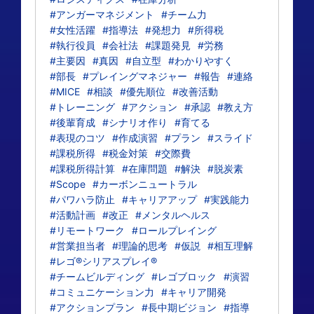
#アンガーマネジメント
#チーム力
#女性活躍
#指導法
#発想力
#所得税
#執行役員
#会社法
#課題発見
#労務
#主要因
#真因
#自立型
#わかりやすく
#部長
#プレイングマネジャー
#報告
#連絡
#MICE
#相談
#優先順位
#改善活動
#トレーニング
#アクション
#承認
#教え方
#後輩育成
#シナリオ作り
#育てる
#表現のコツ
#作成演習
#プラン
#スライド
#課税所得
#税金対策
#交際費
#課税所得計算
#在庫問題
#解決
#脱炭素
#Scope
#カーボンニュートラル
#パワハラ防止
#キャリアアップ
#実践能力
#活動計画
#改正
#メンタルヘルス
#リモートワーク
#ロールプレイング
#営業担当者
#理論的思考
#仮説
#相互理解
#レゴ®シリアスプレイ®
#チームビルディング
#レゴブロック
#演習
#コミュニケーション力
#キャリア開発
#アクションプラン
#長中期ビジョン
#指導