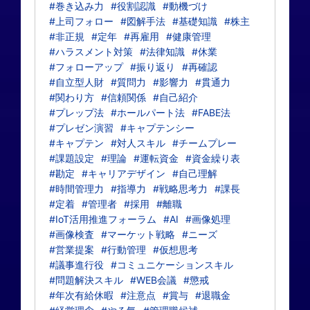
#巻き込み力
#役割認識
#動機づけ
#上司フォロー
#図解手法
#基礎知識
#株主
#非正規
#定年
#再雇用
#健康管理
#ハラスメント対策
#法律知識
#休業
#フォローアップ
#振り返り
#再確認
#自立型人財
#質問力
#影響力
#貫通力
#関わり方
#信頼関係
#自己紹介
#プレップ法
#ホールパート法
#FABE法
#プレゼン演習
#キャプテンシー
#キャプテン
#対人スキル
#チームプレー
#課題設定
#理論
#運転資金
#資金繰り表
#勘定
#キャリアデザイン
#自己理解
#時間管理力
#指導力
#戦略思考力
#課長
#定着
#管理者
#採用
#離職
#IoT活用推進フォーラム
#AI
#画像処理
#画像検査
#マーケット戦略
#ニーズ
#営業提案
#行動管理
#仮想思考
#議事進行役
#コミュニケーションスキル
#問題解決スキル
#WEB会議
#懲戒
#年次有給休暇
#注意点
#賞与
#退職金