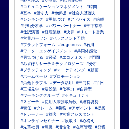
#経営理念
#やる気
#管理職候補
#コミュニケーションマネジメント
#時間
#基本
#話す力
#命解援
#社会人基礎力
#シンキング
#勇気づけ
#アドバイス
#信頼
#行動分析学
#パワーパートナー
#部下指導
#仕訳演習
#経理業務
#決算
#リモート営業
#営業パーソン
#ハラスメント予防
#プラットフォーム
#edgecross
#石川
#ワーク・エンゲイジメント
#共同体感覚
#勇気づける
#経済
#エコノミスト
#門間
#みずほリサーチ＆テクノロジーズ
#分析
#ブランディング
#マーケティング
#動画
#ホームページ
#プロモーション
#労働トラブル
#データ活用
#部門長
#半日
#工場見学
#建設業
#仕事力
#自律型
#ワーキンググループ
#セキュリティ
#スピーチ
#使用人兼務取締役
#経営姿勢
#責任
#クレーム
#義務
#アポイント
#提案
#トレーナー
#顧客
#営業アシスタント
#オンラインセミナー
#段取り
#心構え
#先輩社員
#班長
#活性化
#在庫管理
#節税