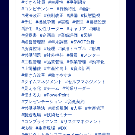
#できる社員
#生産性
#事例紹介
#コンピテンシー
#行動特性
#会計
#税法改正
#税制改正
#設備
#状態監視
#予知
#機械学習
#実務
#管理
#目標設定
#評価
#女性リーダー
#キャリア
#傾聴
#提案書
#企画書
#業績評価
#図解
#経営管理部
#年末調整
#SWOT分析
#所得控除
#経理
#雇用トラブル
#財務
#労働問題
#社外担任
#役員
#メンター
#工程管理
#品質管理
#作業管理
#効率化
#上司補佐
#生産性向上
#資金計画
#働き方改革
#働きやすさ
#タイムマネジメント
#セルフマネジメント
#見える化
#チーム
#営業リーダー
#伝える力
#PowerPoint
#プレゼンテーション
#労働契約
#労働基準法
#就業規則
#人事
#生産管理
#製造現場
#技術セミナー
#コンプライアンス
#リスクマネジメント
#法律
#生産現場
#DX
#デジタルトランスフォーメーション
#管理職