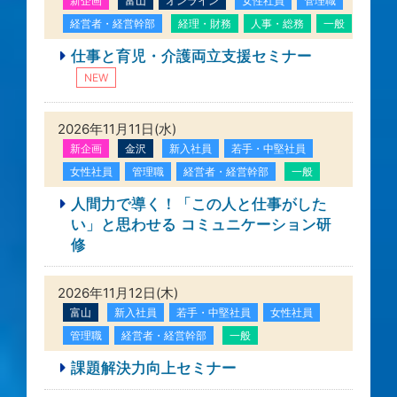
新企画
富山
オンライン
女性社員
管理職
経営者・経営幹部
経理・財務
人事・総務
一般
仕事と育児・介護両立支援セミナー
NEW
2026年11月11日(水)
新企画
金沢
新入社員
若手・中堅社員
女性社員
管理職
経営者・経営幹部
一般
人間力で導く！「この人と仕事がした
い」と思わせる コミュニケーション研
修
2026年11月12日(木)
富山
新入社員
若手・中堅社員
女性社員
管理職
経営者・経営幹部
一般
課題解決力向上セミナー