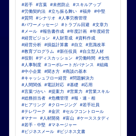
#若手
#言葉
#未然防止
#スキルアップ
#労働契約法
#立ち振る舞い
#福井
#中堅
#質問
#シナリオ
#人事労務管理
#パワーメッセージ
#トラブル回避
#文章力
#メール
#報告書作成
#年度計画
#年度経営
#経営ビジョン
#人財育成
#資料作成
#経営分析
#損益計算書
#自立
#意識改革
#教育プログラム
#新任役員
#自立型人材
#役割
#ディスカッション
#労働時間
#女性
#人事制度
#コーポレートガバナンス
#組織
#中小企業
#聞き方
#商談の基本
#キャッシュフロー経営
#問題解決力
#人間関係
#電話対応
#基礎
#応用
#言葉づかい
#提案力
#営業力
#営業スキル
#総務担当者
#危機管理
#報・連・相
#ヒアリング
#クロージング
#若手社員
#テレワーク
#金沢
#セルフコントロール
#マナー
#人材開発
#富山
#ケーススタディ
#若手・中堅
#マネージャー
#ビジネスメール
#ビジネス文書