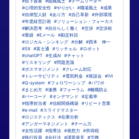
#部下後輩
#組織風土
#チームリーダー
#心理的安全性
#やりがい
#職場風土
#成果
#自律型人財
#あり方
#自己革新
#外部環境
#年度経営計画
#ソリューション・フォーカス
#解決思考
#自分らしく働く
#交渉
#交渉術
#業績
#Eメール
#勘定科目
#ロジカル・シンキング
#分解
#西本 伸一
#SX
#富士通
#リッチェル
#ロボット
#chatGPT
#生成AI
#チャット
#リスキリング
#問題意識
#ボスマネジメント
#クレーム対応
#トレーサビリティ
#電気料金
#座談会
#IVI
#Q-system
#フォロワーシップ
#パワポ
#まとめ方
#連携
#フォーラム
#離職防止
#バーコード
#オンデマンド
#定着率
#指導担当者
#信頼関係構築
#リピート営業
#e-mail
#スライドマスター
#ロジスティクス
#在庫分析
#アンガーマネジメント
#チーム力
#女性活躍
#指導法
#発想力
#所得税
#執行役員
#会社法
#課題発見
#労務