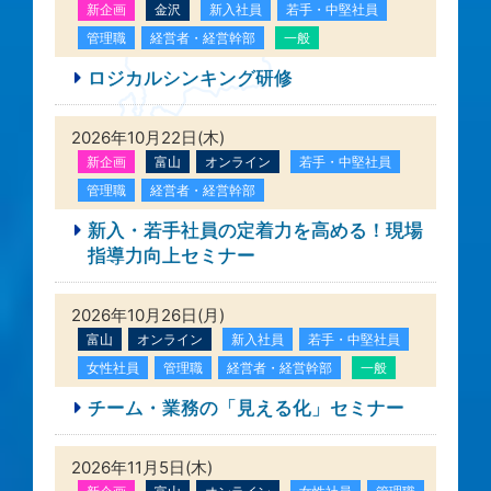
新企画
金沢
新入社員
若手・中堅社員
管理職
経営者・経営幹部
一般
ロジカルシンキング研修
2026年10月22日(木)
新企画
富山
オンライン
若手・中堅社員
管理職
経営者・経営幹部
新入・若手社員の定着力を高める！現場
指導力向上セミナー
2026年10月26日(月)
富山
オンライン
新入社員
若手・中堅社員
女性社員
管理職
経営者・経営幹部
一般
チーム・業務の「見える化」セミナー
2026年11月5日(木)