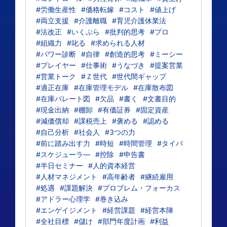
#労働生産性
#価格転嫁
#コスト
#値上げ
#両立支援
#介護離職
#育児介護休業法
#法改正
#いくぷら
#批判的思考
#プロ
#組織力
#叱る
#求められる人材
#パワー診断
#自律
#創造的思考
#ミーシー
#プレイヤー
#仕事術
#うなづき
#提案営業
#営業トーク
#Ｚ世代
#世代間ギャップ
#適正在庫
#在庫管理モデル
#在庫散布図
#在庫パレート図
#欠品
#書く
#文書目的
#現金出納
#棚卸
#有価証券
#固定資産
#減価償却
#課税売上
#褒める
#認める
#自己分析
#社会人
#3つの力
#前に踏み出す力
#時短
#時間管理
#タイパ
#スケジューラ―
#控除
#申告書
#半日セミナー
#人的資本経営
#人材マネジメント
#高年齢者
#継続雇用
#処遇
#課題解決
#プロブレム・フォーカス
#アドラー心理学
#巻き込み
#エンゲイジメント
#経営課題
#経営本陣
#全社目標
#儲け
#部門年度計画
#利益