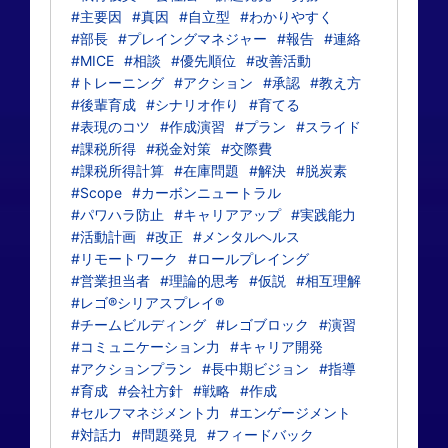
#主要因
#真因
#自立型
#わかりやすく
#部長
#プレイングマネジャー
#報告
#連絡
#MICE
#相談
#優先順位
#改善活動
#トレーニング
#アクション
#承認
#教え方
#後輩育成
#シナリオ作り
#育てる
#表現のコツ
#作成演習
#プラン
#スライド
#課税所得
#税金対策
#交際費
#課税所得計算
#在庫問題
#解決
#脱炭素
#Scope
#カーボンニュートラル
#パワハラ防止
#キャリアアップ
#実践能力
#活動計画
#改正
#メンタルヘルス
#リモートワーク
#ロールプレイング
#営業担当者
#理論的思考
#仮説
#相互理解
#レゴ®シリアスプレイ®
#チームビルディング
#レゴブロック
#演習
#コミュニケーション力
#キャリア開発
#アクションプラン
#長中期ビジョン
#指導
#育成
#会社方針
#戦略
#作成
#セルフマネジメント力
#エンゲージメント
#対話力
#問題発見
#フィードバック