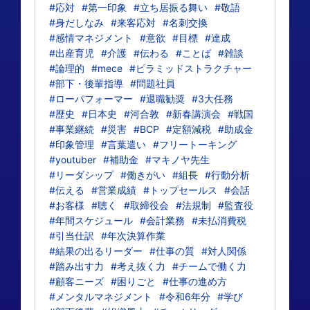
#応対
#第一印象
#立ち居振る舞い
#敬語
#身だしなみ
#来客応対
#名刺交換
#感情マネジメント
#意欲
#目標
#達成
#出産育児
#介護
#伝わる
#ことば
#雑談
#論理的
#mece
#ピラミッドストラクチャー
#部下・後輩指導
#問題社員
#ローパフォーマー
#退職勧奨
#3大任務
#歴史
#日本史
#河合敦
#新春講演会
#戦国
#事業継続
#災害
#BCP
#定額減税
#助成金
#印象管理
#言葉遣い
#フリートーキング
#youtuber
#補助金
#マキノヤ先生
#リーダシップ
#働きがい
#組長
#行動分析
#伝える
#営業成績
#トップセールス
#会話
#お客様
#聴く
#取締役会
#法規制
#監査役
#年間スケジュール
#会計業務
#未払消費税
#引当仕訳
#年次決算作業
#結果の出るリーダー
#仕事の質
#対人関係
#踏み出す力
#考え抜く力
#チームで働く力
#顧客ニーズ
#困りごと
#仕事の進め方
#メンタルマネジメント
#令和6年分
#学び