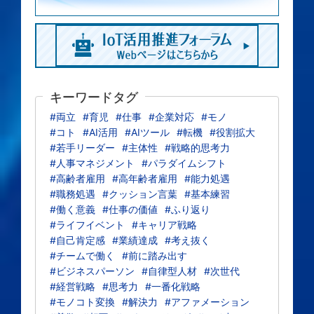
キーワードタグ
#両立
#育児
#仕事
#企業対応
#モノ
#コト
#AI活用
#AIツール
#転機
#役割拡大
#若手リーダー
#主体性
#戦略的思考力
#人事マネジメント
#パラダイムシフト
#高齢者雇用
#高年齢者雇用
#能力処遇
#職務処遇
#クッション言葉
#基本練習
#働く意義
#仕事の価値
#ふり返り
#ライフイベント
#キャリア戦略
#自己肯定感
#業績達成
#考え抜く
#チームで働く
#前に踏み出す
#ビジネスパーソン
#自律型人材
#次世代
#経営戦略
#思考力
#一番化戦略
#モノコト変換
#解決力
#アファメーション