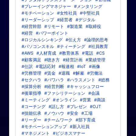
#プレーイングマネジャー
#メンタリング
#モチベーション
#女性社員
#中堅社員
#リーダーシップ
#経営者
#デジタル
#経営幹部
#リモート
#製造業
#取締役
#経営
#パワーポイント
#ロジカルシンキング
#伝え方
#論理的思考
#パソコンスキル
#ティーチング
#社員教育
#AWS
#人材育成
#教育体系
#電話
#CS
#顧客満足
#聴き方
#経営計画
#業績管理
#仕訳
#電話応対
#報連相
#IoT
#画像
#労務管理
#賃金
#退職
#解雇
#労働法
#セクハラ
#パワハラ
#ハラスメント
#総務
#採算分析
#経営判断
#キャッシュフロー
#後輩指導
#ファシリテーション
#会議
#ミーティング
#オンライン
#営業
#商談
#コーチング
#話し方
#プレゼン
#OJT
#技能伝承
#ノウハウ
#安全
#工場
#リーダー
#チームワーク
#部下育成
#モチベーションアップ
#新入社員
#マネジメント
#ビジネスマナー