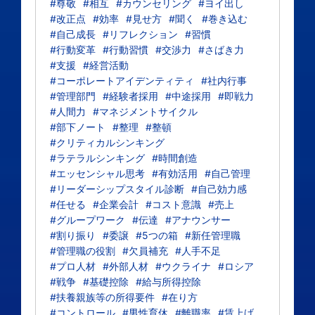
#尊敬
#相互
#カウンセリング
#ヨイ出し
#改正点
#効率
#見せ方
#聞く
#巻き込む
#自己成長
#リフレクション
#習慣
#行動変革
#行動習慣
#交渉力
#さばき力
#支援
#経営活動
#コーポレートアイデンティティ
#社内行事
#管理部門
#経験者採用
#中途採用
#即戦力
#人間力
#マネジメントサイクル
#部下ノート
#整理
#整頓
#クリティカルシンキング
#ラテラルシンキング
#時間創造
#エッセンシャル思考
#有効活用
#自己管理
#リーダーシップスタイル診断
#自己効力感
#任せる
#企業会計
#コスト意識
#売上
#グループワーク
#伝達
#アナウンサー
#割り振り
#委譲
#5つの箱
#新任管理職
#管理職の役割
#欠員補充
#人手不足
#プロ人材
#外部人材
#ウクライナ
#ロシア
#戦争
#基礎控除
#給与所得控除
#扶養親族等の所得要件
#在り方
#コントロール
#男性育休
#離職率
#賃上げ