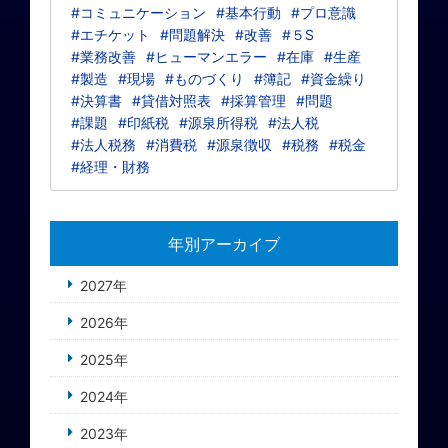
#コミュニケーション
#基本行動
#プロ意識
#エチケット
#問題解決
#改善
#５S
#業務改善
#ヒューマンエラー
#在庫
#生産
#製造
#現場
#ものづくり
#簿記
#資金繰り
#決算書
#貸借対照表
#採算管理
#問題
#課題
#印紙税
#源泉所得税
#法人税
#法人税務
#消費税
#源泉徴収
#税務
#税金
#経理・財務
年別アーカイブ
2027年
2026年
2025年
2024年
2023年