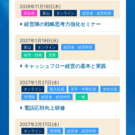
2026年11月19日(木)
新企画
富山
オンライン
経営者・経営幹部
経営陣の戦略思考力強化セミナー
2027年1月19日(火)
富山
オンライン
経営者・経営幹部
経理・財務
営業
キャッシュフロー経営の基本と実践
2027年1月27日(水)
オンライン
新入社員
若手・中堅社員
女性社員
管理職
経営者・経営幹部
一般
電話応対向上研修
2027年2月17日(水)
オンライン
管理職
経営者・経営幹部