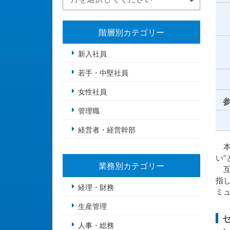
階層別カテゴリー
新入社員
若手・中堅社員
女性社員
参
管理職
経営者・経営幹部
本
い
業務別カテゴリー
互
指
経理・財務
ミ
生産管理
人事・総務