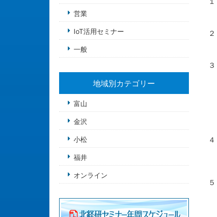
１
・
営業
・
IoT活用セミナー
２
・
一般
・
３
・
地域別カテゴリー
・
・
富山
・
・
金沢
・
小松
４
・
福井
・
・
オンライン
５
・
・
・