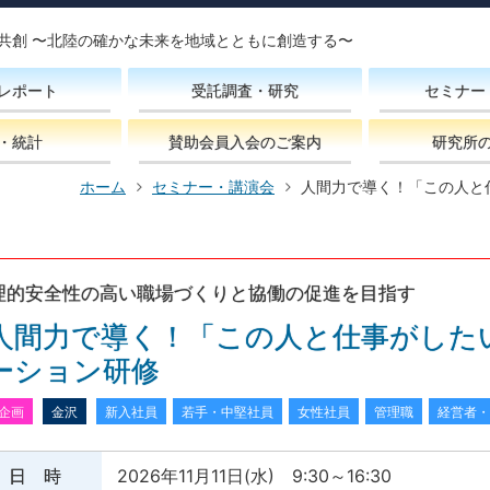
共創 〜北陸の確かな未来を地域とともに創造する〜
レポート
受託調査・研究
セミナー
・統計
賛助会員入会のご案内
研究所
ホーム
セミナー・講演会
人間力で導く！「この人と
理的安全性の高い職場づくりと協働の促進を目指す
人間力で導く！「この人と仕事がした
ーション研修
企画
金沢
新入社員
若手・中堅社員
女性社員
管理職
経営者・
日 時
2026年11月11日(水) 9:30～16:30