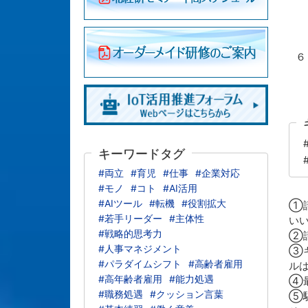
・
６
・
キーワードタグ
#両立
#育児
#仕事
#企業対応
#モノ
#コト
#AI活用
#AIツール
#転機
#役割拡大
①請
#若手リーダー
#主体性
い
#戦略的思考力
②請
#人事マネジメント
③キ
#パラダイムシフト
#高齢者雇用
ル
#高年齢者雇用
#能力処遇
④
#職務処遇
#クッション言葉
⑤