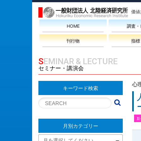
価値
HOME
調査・
刊行物
指標
SEMINAR & LECTURE
セミナー・講演会
心
キーワード検索
新
月別カテゴリー