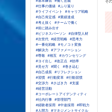
#基本練習
#働く意義
その
#仕事の価値
#ふり返り
#ライフイベント
#キャリア戦略
#自己肯定感
#業績達成
#考え抜く
#チームで働く
#前に踏み出す
#ビジネスパーソン
#自律型人材
#次世代
#経営戦略
#思考力
#一番化戦略
#モノコト変換
#解決力
#アファメーション
#尊敬
#相互
#カウンセリング
#ヨイ出し
#改正点
#効率
#見せ方
#聞く
#巻き込む
#自己成長
#リフレクション
#習慣
#行動変革
#行動習慣
#交渉力
#さばき力
#支援
#経営活動
#コーポレートアイデンティティ
#社内行事
#管理部門
#経験者採用
#中途採用
#即戦力
#人間力
#マネジメントサイクル