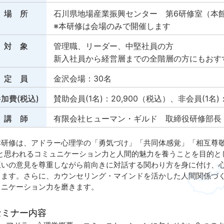
場 所
石川県地場産業振興センター 第6研修室（本
※本研修は会場のみで開催します
対 象
管理職、リーダー、中堅社員の方
新入社員から経営層までの全階層の方にもおす
定 員
金沢会場：30名
加費(税込)
賛助会員(1名)：20,900（税込）、非会員(1名)
講 師
有限会社ヒューマン・ギルド 取締役研修部長
研修は、アドラー心理学の「勇気づけ」「共同体感覚」「相互尊敬
”と思われるコミュニケーション力と人間的魅力を養うことを目的と
いの意見を尊重しながら前向きに対話する関わり方を身に付け、心
します。さらに、カウンセリング・マインドを活かした人間関係づ
ュニケーション力を磨きます。
セミナー内容