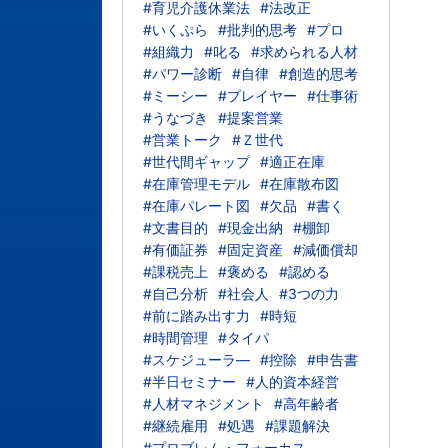
#育児介護休業法
#法改正
#いくぷら
#批判的思考
#プロ
#組織力
#叱る
#求められる人材
#パワー診断
#自律
#創造的思考
#ミーシー
#プレイヤー
#仕事術
#うなづき
#提案営業
#営業トーク
#Ｚ世代
#世代間ギャップ
#適正在庫
#在庫管理モデル
#在庫散布図
#在庫パレート図
#欠品
#書く
#文書目的
#現金出納
#棚卸
#有価証券
#固定資産
#減価償却
#課税売上
#褒める
#認める
#自己分析
#社会人
#3つの力
#前に踏み出す力
#時短
#時間管理
#タイパ
#スケジューラ―
#控除
#申告書
#半日セミナー
#人的資本経営
#人材マネジメント
#高年齢者
#継続雇用
#処遇
#課題解決
#プロブレム・フォーカス