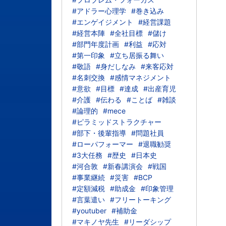
#アドラー心理学
#巻き込み
#エンゲイジメント
#経営課題
#経営本陣
#全社目標
#儲け
#部門年度計画
#利益
#応対
#第一印象
#立ち居振る舞い
#敬語
#身だしなみ
#来客応対
#名刺交換
#感情マネジメント
#意欲
#目標
#達成
#出産育児
#介護
#伝わる
#ことば
#雑談
#論理的
#mece
#ピラミッドストラクチャー
#部下・後輩指導
#問題社員
#ローパフォーマー
#退職勧奨
#3大任務
#歴史
#日本史
#河合敦
#新春講演会
#戦国
#事業継続
#災害
#BCP
#定額減税
#助成金
#印象管理
#言葉遣い
#フリートーキング
#youtuber
#補助金
#マキノヤ先生
#リーダシップ