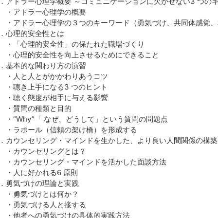
．アドラー心理学概要 ～コミュニケーションに欠かせない3 つの
アドラー心理学の概要
アドラー心理学の３つのキーワード（勇気づけ、共同体感覚、
．心理的安全性とは
「心理的安全性」の保たれた職場づくり
心理的安全性を向上させるためにできること
．基本的な関わり方の演習
人と人とがかかわりあうコツ
聴き上手になる3 つのヒント
聴く態度が相手に与える影響
質問の種類と目的
“Why”「 なぜ、どうして」という質問の問題点
ラポール（信頼の架け橋）を形成する
．カウンセリング・マインドを生かした、より良い人間関係の構築
カウンセリングとは？
カウンセリング・マインドを活かした面談方法
人に好かれる6 原則
．勇気づけの理論と実践
勇気づけとは何か？
勇気づける人と接する
他者への勇気づけの具体的実践方法