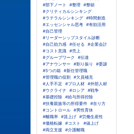
#部下ノート
#整理
#整頓
#クリティカルシンキング
#ラテラルシンキング
#時間創造
#エッセンシャル思考
#有効活用
#自己管理
#リーダーシップスタイル診断
#自己効力感
#任せる
#企業会計
#コスト意識
#売上
#グループワーク
#伝達
#アナウンサー
#割り振り
#委譲
#5つの箱
#新任管理職
#管理職の役割
#欠員補充
#人手不足
#プロ人材
#外部人材
#ウクライナ
#ロシア
#戦争
#基礎控除
#給与所得控除
#扶養親族等の所得要件
#在り方
#コントロール
#男性育休
#離職率
#賃上げ
#労働生産性
#価格転嫁
#コスト
#値上げ
#両立支援
#介護離職