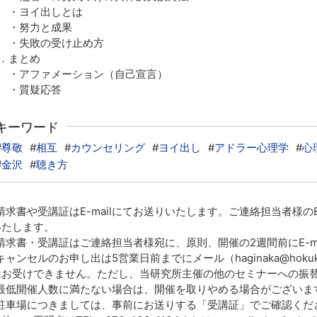
・ヨイ出しとは
・努力と成果
失敗の受け止め方
．まとめ
アファメーション（自己宣言）
・質疑応答
キーワード
#
尊敬
#
相互
#
カウンセリング
#
ヨイ出し
#
アドラー心理学
#
心
#
金沢
#
聴き方
求書や受講証はE-mailにてお送りいたします。ご連絡担当者様のE
いたします。
求書・受講証はご連絡担当者様宛に、原則、開催の2週間前にE-m
ャンセルのお申し出は5営業日前までにメール（haginaka@hokuk
はお受けできません。ただし、当研究所主催の他のセミナーへの振
最低開催人数に満たない場合は、開催を取りやめる場合がございま
駐車場につきましては、事前にお送りする「受講証」でご確認くだ