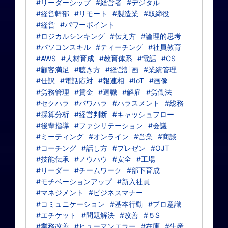
#リーダーシップ
#経営者
#デジタル
#経営幹部
#リモート
#製造業
#取締役
#経営
#パワーポイント
#ロジカルシンキング
#伝え方
#論理的思考
#パソコンスキル
#ティーチング
#社員教育
#AWS
#人材育成
#教育体系
#電話
#CS
#顧客満足
#聴き方
#経営計画
#業績管理
#仕訳
#電話応対
#報連相
#IoT
#画像
#労務管理
#賃金
#退職
#解雇
#労働法
#セクハラ
#パワハラ
#ハラスメント
#総務
#採算分析
#経営判断
#キャッシュフロー
#後輩指導
#ファシリテーション
#会議
#ミーティング
#オンライン
#営業
#商談
#コーチング
#話し方
#プレゼン
#OJT
#技能伝承
#ノウハウ
#安全
#工場
#リーダー
#チームワーク
#部下育成
#モチベーションアップ
#新入社員
#マネジメント
#ビジネスマナー
#コミュニケーション
#基本行動
#プロ意識
#エチケット
#問題解決
#改善
#５S
#業務改善
#ヒューマンエラー
#在庫
#生産