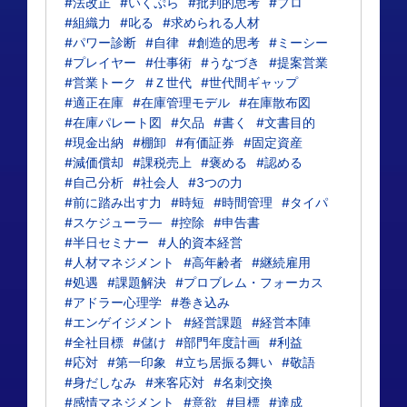
#法改正
#いくぷら
#批判的思考
#プロ
#組織力
#叱る
#求められる人材
#パワー診断
#自律
#創造的思考
#ミーシー
#プレイヤー
#仕事術
#うなづき
#提案営業
#営業トーク
#Ｚ世代
#世代間ギャップ
#適正在庫
#在庫管理モデル
#在庫散布図
#在庫パレート図
#欠品
#書く
#文書目的
#現金出納
#棚卸
#有価証券
#固定資産
#減価償却
#課税売上
#褒める
#認める
#自己分析
#社会人
#3つの力
#前に踏み出す力
#時短
#時間管理
#タイパ
#スケジューラ―
#控除
#申告書
#半日セミナー
#人的資本経営
#人材マネジメント
#高年齢者
#継続雇用
#処遇
#課題解決
#プロブレム・フォーカス
#アドラー心理学
#巻き込み
#エンゲイジメント
#経営課題
#経営本陣
#全社目標
#儲け
#部門年度計画
#利益
#応対
#第一印象
#立ち居振る舞い
#敬語
#身だしなみ
#来客応対
#名刺交換
#感情マネジメント
#意欲
#目標
#達成