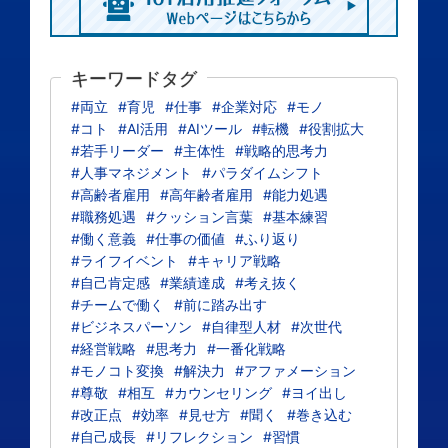
キーワードタグ
#両立
#育児
#仕事
#企業対応
#モノ
#コト
#AI活用
#AIツール
#転機
#役割拡大
#若手リーダー
#主体性
#戦略的思考力
#人事マネジメント
#パラダイムシフト
#高齢者雇用
#高年齢者雇用
#能力処遇
#職務処遇
#クッション言葉
#基本練習
#働く意義
#仕事の価値
#ふり返り
#ライフイベント
#キャリア戦略
#自己肯定感
#業績達成
#考え抜く
#チームで働く
#前に踏み出す
#ビジネスパーソン
#自律型人材
#次世代
#経営戦略
#思考力
#一番化戦略
#モノコト変換
#解決力
#アファメーション
#尊敬
#相互
#カウンセリング
#ヨイ出し
#改正点
#効率
#見せ方
#聞く
#巻き込む
#自己成長
#リフレクション
#習慣