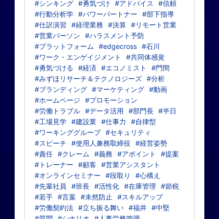
#シンキング
#勇気づけ
#アドバイス
#信頼
#行動分析学
#パワーパートナー
#部下指導
#仕訳演習
#経理業務
#決算
#リモート営業
#営業パーソン
#ハラスメント予防
#プラットフォーム
#edgecross
#石川
#ワーク・エンゲイジメント
#共同体感覚
#勇気づける
#経済
#エコノミスト
#門間
#みずほリサーチ＆テクノロジーズ
#分析
#ブランディング
#マーケティング
#動画
#ホームページ
#プロモーション
#労働トラブル
#データ活用
#部門長
#半日
#工場見学
#建設業
#仕事力
#自律型
#ワーキンググループ
#セキュリティ
#スピーチ
#使用人兼務取締役
#経営姿勢
#責任
#クレーム
#義務
#アポイント
#提案
#トレーナー
#顧客
#営業アシスタント
#オンラインセミナー
#段取り
#心構え
#先輩社員
#班長
#活性化
#在庫管理
#節税
#若手
#言葉
#未然防止
#スキルアップ
#労働契約法
#立ち振る舞い
#福井
#中堅
#質問
#シナリオ
#人事労務管理