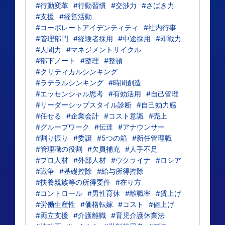
#行動変革
#行動習慣
#交渉力
#さばき力
#支援
#経営活動
#コーポレートアイデンティティ
#社内行事
#管理部門
#経験者採用
#中途採用
#即戦力
#人間力
#マネジメントサイクル
#部下ノート
#整理
#整頓
#クリティカルシンキング
#ラテラルシンキング
#時間創造
#エッセンシャル思考
#有効活用
#自己管理
#リーダーシップスタイル診断
#自己効力感
#任せる
#企業会計
#コスト意識
#売上
#グループワーク
#伝達
#アナウンサー
#割り振り
#委譲
#5つの箱
#新任管理職
#管理職の役割
#欠員補充
#人手不足
#プロ人材
#外部人材
#ウクライナ
#ロシア
#戦争
#基礎控除
#給与所得控除
#扶養親族等の所得要件
#在り方
#コントロール
#男性育休
#離職率
#賃上げ
#労働生産性
#価格転嫁
#コスト
#値上げ
#両立支援
#介護離職
#育児介護休業法