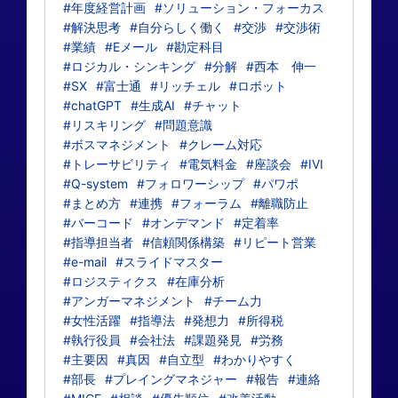
#年度経営計画
#ソリューション・フォーカス
#解決思考
#自分らしく働く
#交渉
#交渉術
#業績
#Eメール
#勘定科目
#ロジカル・シンキング
#分解
#西本 伸一
#SX
#富士通
#リッチェル
#ロボット
#chatGPT
#生成AI
#チャット
#リスキリング
#問題意識
#ボスマネジメント
#クレーム対応
#トレーサビリティ
#電気料金
#座談会
#IVI
#Q-system
#フォロワーシップ
#パワポ
#まとめ方
#連携
#フォーラム
#離職防止
#バーコード
#オンデマンド
#定着率
#指導担当者
#信頼関係構築
#リピート営業
#e-mail
#スライドマスター
#ロジスティクス
#在庫分析
#アンガーマネジメント
#チーム力
#女性活躍
#指導法
#発想力
#所得税
#執行役員
#会社法
#課題発見
#労務
#主要因
#真因
#自立型
#わかりやすく
#部長
#プレイングマネジャー
#報告
#連絡