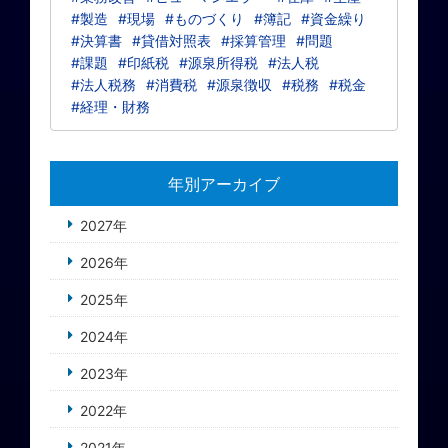
#製造
#現場
#ものづくり
#簿記
#資金繰り
#決算書
#貸借対照表
#採算管理
#問題
#課題
#印紙税
#源泉所得税
#法人税
#法人税務
#消費税
#源泉徴収
#税務
#税金
#経理・財務
年別アーカイブ
2027年
2026年
2025年
2024年
2023年
2022年
2021年