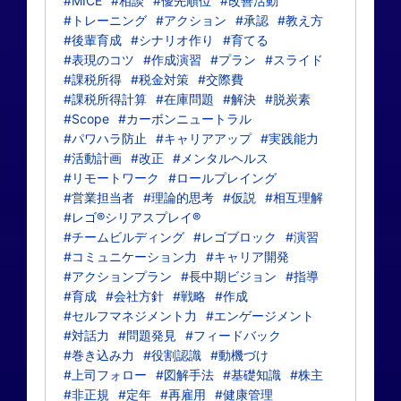
#MICE
#相談
#優先順位
#改善活動
#トレーニング
#アクション
#承認
#教え方
#後輩育成
#シナリオ作り
#育てる
#表現のコツ
#作成演習
#プラン
#スライド
#課税所得
#税金対策
#交際費
#課税所得計算
#在庫問題
#解決
#脱炭素
#Scope
#カーボンニュートラル
#パワハラ防止
#キャリアアップ
#実践能力
#活動計画
#改正
#メンタルヘルス
#リモートワーク
#ロールプレイング
#営業担当者
#理論的思考
#仮説
#相互理解
#レゴ®シリアスプレイ®
#チームビルディング
#レゴブロック
#演習
#コミュニケーション力
#キャリア開発
#アクションプラン
#長中期ビジョン
#指導
#育成
#会社方針
#戦略
#作成
#セルフマネジメント力
#エンゲージメント
#対話力
#問題発見
#フィードバック
#巻き込み力
#役割認識
#動機づけ
#上司フォロー
#図解手法
#基礎知識
#株主
#非正規
#定年
#再雇用
#健康管理