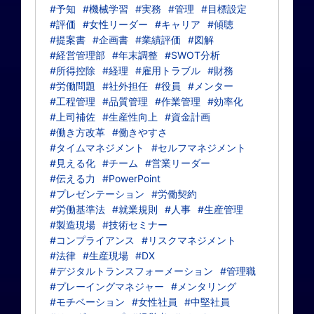
#予知
#機械学習
#実務
#管理
#目標設定
#評価
#女性リーダー
#キャリア
#傾聴
#提案書
#企画書
#業績評価
#図解
#経営管理部
#年末調整
#SWOT分析
#所得控除
#経理
#雇用トラブル
#財務
#労働問題
#社外担任
#役員
#メンター
#工程管理
#品質管理
#作業管理
#効率化
#上司補佐
#生産性向上
#資金計画
#働き方改革
#働きやすさ
#タイムマネジメント
#セルフマネジメント
#見える化
#チーム
#営業リーダー
#伝える力
#PowerPoint
#プレゼンテーション
#労働契約
#労働基準法
#就業規則
#人事
#生産管理
#製造現場
#技術セミナー
#コンプライアンス
#リスクマネジメント
#法律
#生産現場
#DX
#デジタルトランスフォーメーション
#管理職
#プレーイングマネジャー
#メンタリング
#モチベーション
#女性社員
#中堅社員