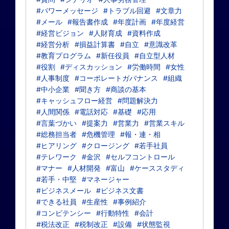
#パワーメッセージ
#トラブル回避
#文章力
#メール
#報告書作成
#年度計画
#年度経営
#経営ビジョン
#人財育成
#資料作成
#経営分析
#損益計算書
#自立
#意識改革
#教育プログラム
#新任役員
#自立型人材
#役割
#ディスカッション
#労働時間
#女性
#人事制度
#コーポレートガバナンス
#組織
#中小企業
#聞き方
#商談の基本
#キャッシュフロー経営
#問題解決力
#人間関係
#電話対応
#基礎
#応用
#言葉づかい
#提案力
#営業力
#営業スキル
#総務担当者
#危機管理
#報・連・相
#ヒアリング
#クロージング
#若手社員
#テレワーク
#金沢
#セルフコントロール
#マナー
#人材開発
#富山
#ケーススタディ
#若手・中堅
#マネージャー
#ビジネスメール
#ビジネス文書
#できる社員
#生産性
#事例紹介
#コンピテンシー
#行動特性
#会計
#税法改正
#税制改正
#設備
#状態監視