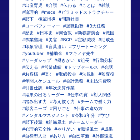
#出産育児
#介護
#伝わる
#ことば
#雑談
#論理的
#mece
#ピラミッドストラクチャー
#部下・後輩指導
#問題社員
#ローパフォーマー
#退職勧奨
#3大任務
#歴史
#日本史
#河合敦
#新春講演会
#戦国
#事業継続
#災害
#BCP
#定額減税
#助成金
#印象管理
#言葉遣い
#フリートーキング
#youtuber
#補助金
#マキノヤ先生
#リーダシップ
#働きがい
#組長
#行動分析
#伝える
#営業成績
#トップセールス
#会話
#お客様
#聴く
#取締役会
#法規制
#監査役
#年間スケジュール
#会計業務
#未払消費税
#引当仕訳
#年次決算作業
#結果の出るリーダー
#仕事の質
#対人関係
#踏み出す力
#考え抜く力
#チームで働く力
#顧客ニーズ
#困りごと
#仕事の進め方
#メンタルマネジメント
#令和6年分
#学び
#部下後輩
#組織風土
#チームリーダー
#心理的安全性
#やりがい
#職場風土
#成果
#自律型人財
#あり方
#自己革新
#外部環境