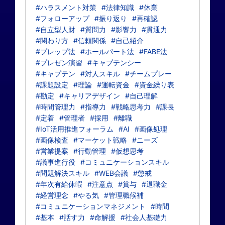
#ハラスメント対策
#法律知識
#休業
#フォローアップ
#振り返り
#再確認
#自立型人財
#質問力
#影響力
#貫通力
#関わり方
#信頼関係
#自己紹介
#プレップ法
#ホールパート法
#FABE法
#プレゼン演習
#キャプテンシー
#キャプテン
#対人スキル
#チームプレー
#課題設定
#理論
#運転資金
#資金繰り表
#勘定
#キャリアデザイン
#自己理解
#時間管理力
#指導力
#戦略思考力
#課長
#定着
#管理者
#採用
#離職
#IoT活用推進フォーラム
#AI
#画像処理
#画像検査
#マーケット戦略
#ニーズ
#営業提案
#行動管理
#仮想思考
#議事進行役
#コミュニケーションスキル
#問題解決スキル
#WEB会議
#懲戒
#年次有給休暇
#注意点
#賞与
#退職金
#経営理念
#やる気
#管理職候補
#コミュニケーションマネジメント
#時間
#基本
#話す力
#命解援
#社会人基礎力