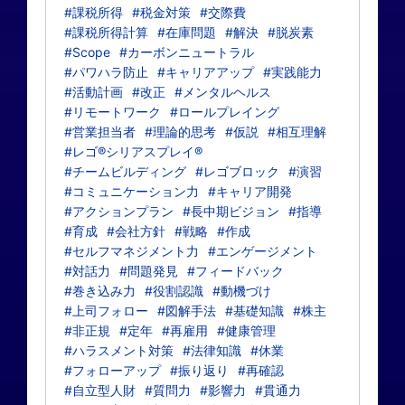
#課税所得
#税金対策
#交際費
#課税所得計算
#在庫問題
#解決
#脱炭素
#Scope
#カーボンニュートラル
#パワハラ防止
#キャリアアップ
#実践能力
#活動計画
#改正
#メンタルヘルス
#リモートワーク
#ロールプレイング
#営業担当者
#理論的思考
#仮説
#相互理解
#レゴ®シリアスプレイ®
#チームビルディング
#レゴブロック
#演習
#コミュニケーション力
#キャリア開発
#アクションプラン
#長中期ビジョン
#指導
#育成
#会社方針
#戦略
#作成
#セルフマネジメント力
#エンゲージメント
#対話力
#問題発見
#フィードバック
#巻き込み力
#役割認識
#動機づけ
#上司フォロー
#図解手法
#基礎知識
#株主
#非正規
#定年
#再雇用
#健康管理
#ハラスメント対策
#法律知識
#休業
#フォローアップ
#振り返り
#再確認
#自立型人財
#質問力
#影響力
#貫通力