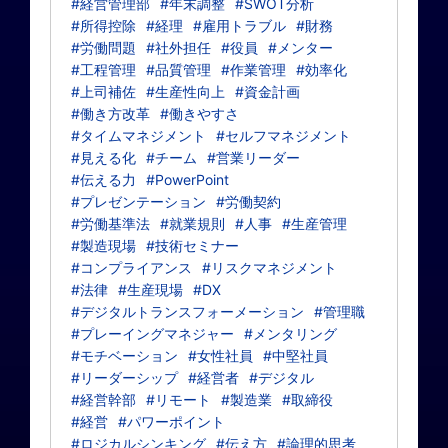
#経営管理部
#年末調整
#SWOT分析
#所得控除
#経理
#雇用トラブル
#財務
#労働問題
#社外担任
#役員
#メンター
#工程管理
#品質管理
#作業管理
#効率化
#上司補佐
#生産性向上
#資金計画
#働き方改革
#働きやすさ
#タイムマネジメント
#セルフマネジメント
#見える化
#チーム
#営業リーダー
#伝える力
#PowerPoint
#プレゼンテーション
#労働契約
#労働基準法
#就業規則
#人事
#生産管理
#製造現場
#技術セミナー
#コンプライアンス
#リスクマネジメント
#法律
#生産現場
#DX
#デジタルトランスフォーメーション
#管理職
#プレーイングマネジャー
#メンタリング
#モチベーション
#女性社員
#中堅社員
#リーダーシップ
#経営者
#デジタル
#経営幹部
#リモート
#製造業
#取締役
#経営
#パワーポイント
#ロジカルシンキング
#伝え方
#論理的思考