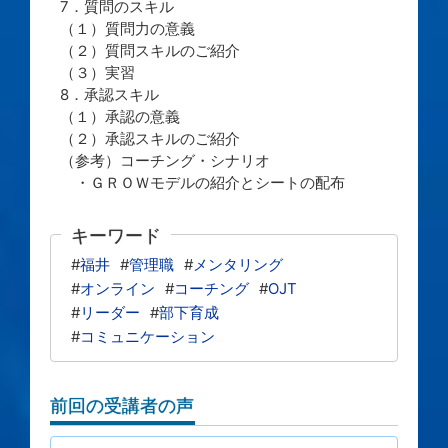
7．質問のスキル
（１）質問力の意義
（２）質問スキルのご紹介
（３）実習
8．承認スキル
（１）承認の意義
（２）承認スキルのご紹介
（参考）コーチング・シナリオ
・ＧＲＯＷモデルの紹介とシートの配布
キーワード
#
福井
#
管理職
#
メンタリング
#
オンライン
#
コーチング
#
OJT
#
リーダー
#
部下育成
#
コミュニケーション
前回の受講者の声