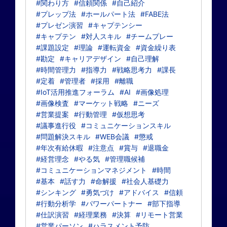
#関わり方
#信頼関係
#自己紹介
#プレップ法
#ホールパート法
#FABE法
#プレゼン演習
#キャプテンシー
#キャプテン
#対人スキル
#チームプレー
#課題設定
#理論
#運転資金
#資金繰り表
#勘定
#キャリアデザイン
#自己理解
#時間管理力
#指導力
#戦略思考力
#課長
#定着
#管理者
#採用
#離職
#IoT活用推進フォーラム
#AI
#画像処理
#画像検査
#マーケット戦略
#ニーズ
#営業提案
#行動管理
#仮想思考
#議事進行役
#コミュニケーションスキル
#問題解決スキル
#WEB会議
#懲戒
#年次有給休暇
#注意点
#賞与
#退職金
#経営理念
#やる気
#管理職候補
#コミュニケーションマネジメント
#時間
#基本
#話す力
#命解援
#社会人基礎力
#シンキング
#勇気づけ
#アドバイス
#信頼
#行動分析学
#パワーパートナー
#部下指導
#仕訳演習
#経理業務
#決算
#リモート営業
#営業パーソン
#ハラスメント予防