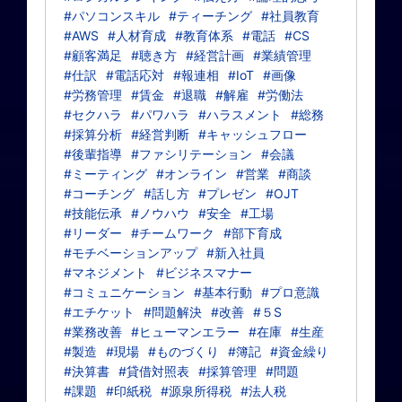
#パソコンスキル
#ティーチング
#社員教育
#AWS
#人材育成
#教育体系
#電話
#CS
#顧客満足
#聴き方
#経営計画
#業績管理
#仕訳
#電話応対
#報連相
#IoT
#画像
#労務管理
#賃金
#退職
#解雇
#労働法
#セクハラ
#パワハラ
#ハラスメント
#総務
#採算分析
#経営判断
#キャッシュフロー
#後輩指導
#ファシリテーション
#会議
#ミーティング
#オンライン
#営業
#商談
#コーチング
#話し方
#プレゼン
#OJT
#技能伝承
#ノウハウ
#安全
#工場
#リーダー
#チームワーク
#部下育成
#モチベーションアップ
#新入社員
#マネジメント
#ビジネスマナー
#コミュニケーション
#基本行動
#プロ意識
#エチケット
#問題解決
#改善
#５S
#業務改善
#ヒューマンエラー
#在庫
#生産
#製造
#現場
#ものづくり
#簿記
#資金繰り
#決算書
#貸借対照表
#採算管理
#問題
#課題
#印紙税
#源泉所得税
#法人税