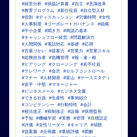
#経営分析
#損益計算書
#自立
#意識改革
#教育プログラム
#新任役員
#自立型人材
#役割
#ディスカッション
#労働時間
#女性
#人事制度
#コーポレートガバナンス
#組織
#中小企業
#聞き方
#商談の基本
#キャッシュフロー経営
#問題解決力
#人間関係
#電話対応
#基礎
#応用
#言葉づかい
#提案力
#営業力
#営業スキル
#総務担当者
#危機管理
#報・連・相
#ヒアリング
#クロージング
#若手社員
#テレワーク
#金沢
#セルフコントロール
#マナー
#人材開発
#富山
#ケーススタディ
#若手・中堅
#マネージャー
#ビジネスメール
#ビジネス文書
#できる社員
#生産性
#事例紹介
#コンピテンシー
#行動特性
#会計
#税法改正
#税制改正
#設備
#状態監視
#予知
#機械学習
#実務
#管理
#目標設定
#評価
#女性リーダー
#キャリア
#傾聴
#提案書
#企画書
#業績評価
#図解