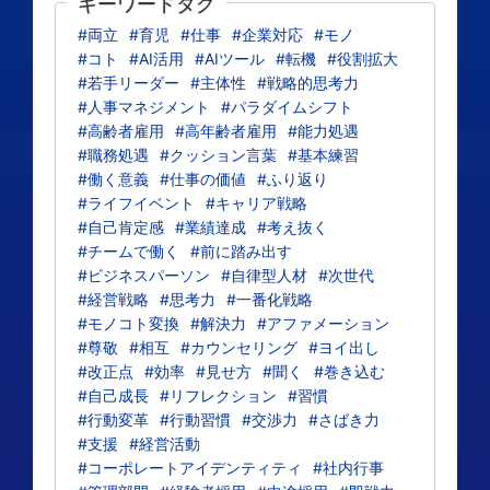
キーワードタグ
#両立
#育児
#仕事
#企業対応
#モノ
#コト
#AI活用
#AIツール
#転機
#役割拡大
#若手リーダー
#主体性
#戦略的思考力
#人事マネジメント
#パラダイムシフト
#高齢者雇用
#高年齢者雇用
#能力処遇
#職務処遇
#クッション言葉
#基本練習
#働く意義
#仕事の価値
#ふり返り
#ライフイベント
#キャリア戦略
#自己肯定感
#業績達成
#考え抜く
#チームで働く
#前に踏み出す
#ビジネスパーソン
#自律型人材
#次世代
#経営戦略
#思考力
#一番化戦略
#モノコト変換
#解決力
#アファメーション
#尊敬
#相互
#カウンセリング
#ヨイ出し
#改正点
#効率
#見せ方
#聞く
#巻き込む
#自己成長
#リフレクション
#習慣
#行動変革
#行動習慣
#交渉力
#さばき力
#支援
#経営活動
#コーポレートアイデンティティ
#社内行事