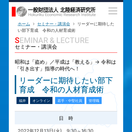
ホーム
セミナー・講演会
リーダーに期待した
い部下育成 令和の人材育成術
SEMINAR & LECTURE
セミナー・講演会
昭和は「盗め」／平成は「教える」→ 令和は
「引き出す」指導の時代へ！
リーダーに期待したい部下
育成 令和の人材育成術
福井
オンライン
若手・中堅社員
管理職
日 時
2022年12月13日(火) 9:30～16:30