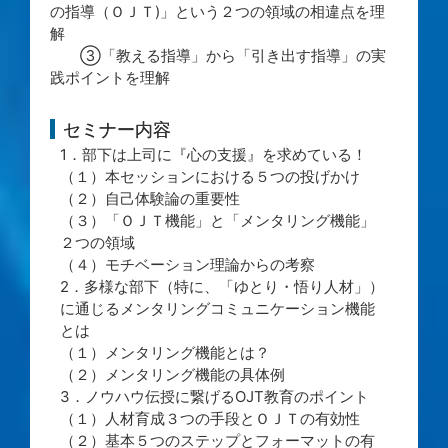
の指導（ＯＪＴ)」という２つの領域の相違点を理
解
③「教える指導」から「引き出す指導」の実
践ポイントを理解
セミナー内容
1．部下は上司に『心の支援』を求めている！
（１）本セッションにおける５つの投げかけ
（２）自己体験論の重要性
（３）「ＯＪＴ機能」と「メンタリング機能」
２つの領域
（４）モチベーション理論からの考察
2．多様な部下（特に、「ゆとり・悟り人材」）
に通じるメンタリングコミュニケーション機能
とは
（１）メンタリング機能とは？
（２）メンタリング機能の具体例
3．ノウハウ伝授に繋げるOJT教育のポイント
（１）人材育成３つの手段とＯＪＴの有効性
（２）基本５つのステップとフォーマットの有