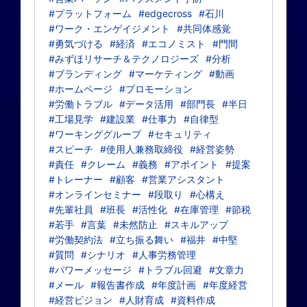
#プラットフォーム
#edgecross
#石川
#ワーク・エンゲイジメント
#共同体感覚
#勇気づける
#経済
#エコノミスト
#門間
#みずほリサーチ＆テクノロジーズ
#分析
#ブランディング
#マーケティング
#動画
#ホームページ
#プロモーション
#労働トラブル
#データ活用
#部門長
#半日
#工場見学
#建設業
#仕事力
#自律型
#ワーキンググループ
#セキュリティ
#スピーチ
#使用人兼務取締役
#経営姿勢
#責任
#クレーム
#義務
#アポイント
#提案
#トレーナー
#顧客
#営業アシスタント
#オンラインセミナー
#段取り
#心構え
#先輩社員
#班長
#活性化
#在庫管理
#節税
#若手
#言葉
#未然防止
#スキルアップ
#労働契約法
#立ち振る舞い
#福井
#中堅
#質問
#シナリオ
#人事労務管理
#パワーメッセージ
#トラブル回避
#文章力
#メール
#報告書作成
#年度計画
#年度経営
#経営ビジョン
#人財育成
#資料作成