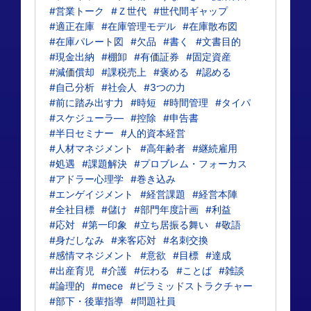
#営業トーク
#Ｚ世代
#世代間ギャップ
#適正在庫
#在庫管理モデル
#在庫散布図
#在庫パレート図
#欠品
#書く
#文書目的
#現金出納
#棚卸
#有価証券
#固定資産
#減価償却
#課税売上
#褒める
#認める
#自己分析
#社会人
#3つの力
#前に踏み出す力
#時短
#時間管理
#タイパ
#スケジューラ―
#控除
#申告書
#半日セミナー
#人的資本経営
#人材マネジメント
#高年齢者
#継続雇用
#処遇
#課題解決
#プロブレム・フォーカス
#アドラー心理学
#巻き込み
#エンゲイジメント
#経営課題
#経営本陣
#全社目標
#儲け
#部門年度計画
#利益
#応対
#第一印象
#立ち居振る舞い
#敬語
#身だしなみ
#来客応対
#名刺交換
#感情マネジメント
#意欲
#目標
#達成
#出産育児
#介護
#伝わる
#ことば
#雑談
#論理的
#mece
#ピラミッドストラクチャー
#部下・後輩指導
#問題社員