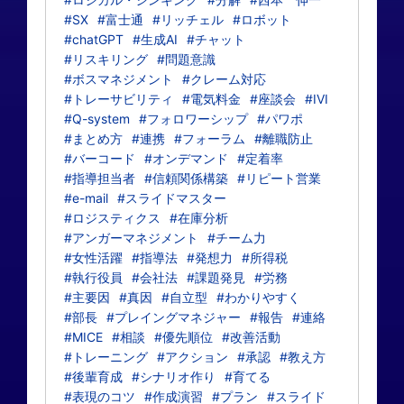
#SX
#富士通
#リッチェル
#ロボット
#chatGPT
#生成AI
#チャット
#リスキリング
#問題意識
#ボスマネジメント
#クレーム対応
#トレーサビリティ
#電気料金
#座談会
#IVI
#Q-system
#フォロワーシップ
#パワポ
#まとめ方
#連携
#フォーラム
#離職防止
#バーコード
#オンデマンド
#定着率
#指導担当者
#信頼関係構築
#リピート営業
#e-mail
#スライドマスター
#ロジスティクス
#在庫分析
#アンガーマネジメント
#チーム力
#女性活躍
#指導法
#発想力
#所得税
#執行役員
#会社法
#課題発見
#労務
#主要因
#真因
#自立型
#わかりやすく
#部長
#プレイングマネジャー
#報告
#連絡
#MICE
#相談
#優先順位
#改善活動
#トレーニング
#アクション
#承認
#教え方
#後輩育成
#シナリオ作り
#育てる
#表現のコツ
#作成演習
#プラン
#スライド