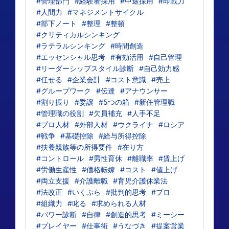
#管理部門
#経験者採用
#中途採用
#即戦力
#人間力
#マネジメントサイクル
#部下ノート
#整理
#整頓
#クリティカルシンキング
#ラテラルシンキング
#時間創造
#エッセンシャル思考
#有効活用
#自己管理
#リーダーシップスタイル診断
#自己効力感
#任せる
#企業会計
#コスト意識
#売上
#グループワーク
#伝達
#アナウンサー
#割り振り
#委譲
#5つの箱
#新任管理職
#管理職の役割
#欠員補充
#人手不足
#プロ人材
#外部人材
#ウクライナ
#ロシア
#戦争
#基礎控除
#給与所得控除
#扶養親族等の所得要件
#在り方
#コントロール
#男性育休
#離職率
#賃上げ
#労働生産性
#価格転嫁
#コスト
#値上げ
#両立支援
#介護離職
#育児介護休業法
#法改正
#いくぷら
#批判的思考
#プロ
#組織力
#叱る
#求められる人材
#パワー診断
#自律
#創造的思考
#ミーシー
#プレイヤー
#仕事術
#うなづき
#提案営業