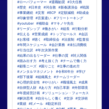
#ローパフォーマー
#退職勧奨
#3大任務
#歴史
#日本史
#河合敦
#新春講演会
#戦国
#事業継続
#災害
#BCP
#定額減税
#助成金
#印象管理
#言葉遣い
#フリートーキング
#youtuber
#補助金
#マキノヤ先生
#リーダシップ
#働きがい
#組長
#行動分析
#伝える
#営業成績
#トップセールス
#会話
#お客様
#聴く
#取締役会
#法規制
#監査役
#年間スケジュール
#会計業務
#未払消費税
#引当仕訳
#年次決算作業
#結果の出るリーダー
#仕事の質
#対人関係
#踏み出す力
#考え抜く力
#チームで働く力
#顧客ニーズ
#困りごと
#仕事の進め方
#メンタルマネジメント
#令和6年分
#学び
#部下後輩
#組織風土
#チームリーダー
#心理的安全性
#やりがい
#職場風土
#成果
#自律型人財
#あり方
#自己革新
#外部環境
#年度経営計画
#ソリューション・フォーカス
#解決思考
#自分らしく働く
#交渉
#交渉術
#業績
#Eメール
#勘定科目
#ロジカル・シンキング
#分解
#西本 伸一