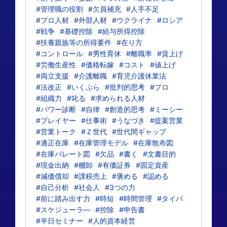
#管理職の役割
#欠員補充
#人手不足
#プロ人材
#外部人材
#ウクライナ
#ロシア
#戦争
#基礎控除
#給与所得控除
#扶養親族等の所得要件
#在り方
#コントロール
#男性育休
#離職率
#賃上げ
#労働生産性
#価格転嫁
#コスト
#値上げ
#両立支援
#介護離職
#育児介護休業法
#法改正
#いくぷら
#批判的思考
#プロ
#組織力
#叱る
#求められる人材
#パワー診断
#自律
#創造的思考
#ミーシー
#プレイヤー
#仕事術
#うなづき
#提案営業
#営業トーク
#Ｚ世代
#世代間ギャップ
#適正在庫
#在庫管理モデル
#在庫散布図
#在庫パレート図
#欠品
#書く
#文書目的
#現金出納
#棚卸
#有価証券
#固定資産
#減価償却
#課税売上
#褒める
#認める
#自己分析
#社会人
#3つの力
#前に踏み出す力
#時短
#時間管理
#タイパ
#スケジューラ―
#控除
#申告書
#半日セミナー
#人的資本経営