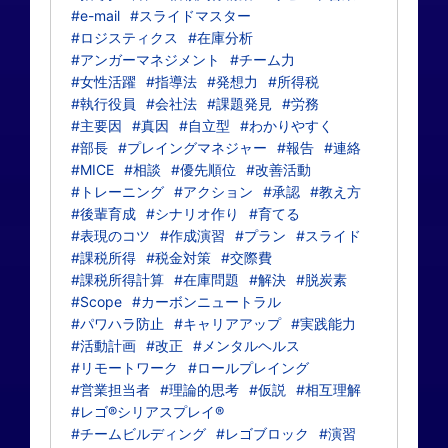
#e-mail
#スライドマスター
#ロジスティクス
#在庫分析
#アンガーマネジメント
#チーム力
#女性活躍
#指導法
#発想力
#所得税
#執行役員
#会社法
#課題発見
#労務
#主要因
#真因
#自立型
#わかりやすく
#部長
#プレイングマネジャー
#報告
#連絡
#MICE
#相談
#優先順位
#改善活動
#トレーニング
#アクション
#承認
#教え方
#後輩育成
#シナリオ作り
#育てる
#表現のコツ
#作成演習
#プラン
#スライド
#課税所得
#税金対策
#交際費
#課税所得計算
#在庫問題
#解決
#脱炭素
#Scope
#カーボンニュートラル
#パワハラ防止
#キャリアアップ
#実践能力
#活動計画
#改正
#メンタルヘルス
#リモートワーク
#ロールプレイング
#営業担当者
#理論的思考
#仮説
#相互理解
#レゴ®シリアスプレイ®
#チームビルディング
#レゴブロック
#演習