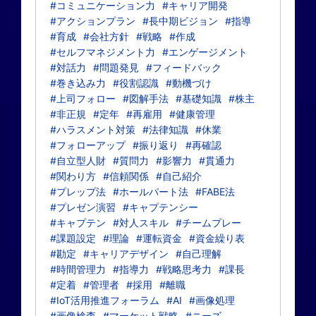
#コミュニケーション力
#キャリア開発
#アクションプラン
#長中期ビジョン
#指導
#育成
#会社方針
#戦略
#作成
#セルフマネジメント力
#エンゲージメント
#対話力
#問題発見
#フィードバック
#巻き込み力
#役割認識
#動機づけ
#上司フォロー
#図解手法
#基礎知識
#株主
#非正規
#定年
#再雇用
#健康管理
#ハラスメント対策
#法律知識
#休業
#フォローアップ
#振り返り
#再確認
#自立型人財
#質問力
#影響力
#貫通力
#関わり方
#信頼関係
#自己紹介
#プレップ法
#ホールパート法
#FABE法
#プレゼン演習
#キャプテンシー
#キャプテン
#対人スキル
#チームプレー
#課題設定
#理論
#運転資金
#資金繰り表
#勘定
#キャリアデザイン
#自己理解
#時間管理力
#指導力
#戦略思考力
#課長
#定着
#管理者
#採用
#離職
#IoT活用推進フォーラム
#AI
#画像処理
#画像検査
#マーケット戦略
#ニーズ