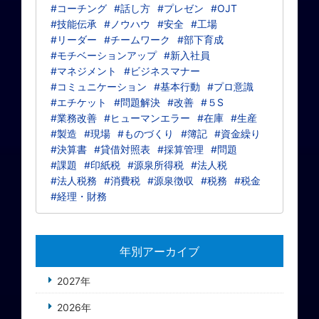
#コーチング
#話し方
#プレゼン
#OJT
#技能伝承
#ノウハウ
#安全
#工場
#リーダー
#チームワーク
#部下育成
#モチベーションアップ
#新入社員
#マネジメント
#ビジネスマナー
#コミュニケーション
#基本行動
#プロ意識
#エチケット
#問題解決
#改善
#５S
#業務改善
#ヒューマンエラー
#在庫
#生産
#製造
#現場
#ものづくり
#簿記
#資金繰り
#決算書
#貸借対照表
#採算管理
#問題
#課題
#印紙税
#源泉所得税
#法人税
#法人税務
#消費税
#源泉徴収
#税務
#税金
#経理・財務
年別アーカイブ
2027年
2026年