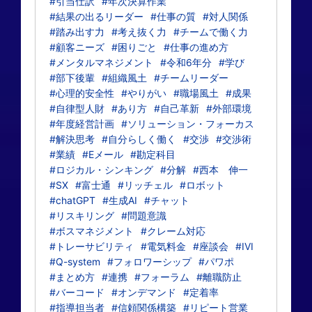
#引当仕訳
#年次決算作業
#結果の出るリーダー
#仕事の質
#対人関係
#踏み出す力
#考え抜く力
#チームで働く力
#顧客ニーズ
#困りごと
#仕事の進め方
#メンタルマネジメント
#令和6年分
#学び
#部下後輩
#組織風土
#チームリーダー
#心理的安全性
#やりがい
#職場風土
#成果
#自律型人財
#あり方
#自己革新
#外部環境
#年度経営計画
#ソリューション・フォーカス
#解決思考
#自分らしく働く
#交渉
#交渉術
#業績
#Eメール
#勘定科目
#ロジカル・シンキング
#分解
#西本 伸一
#SX
#富士通
#リッチェル
#ロボット
#chatGPT
#生成AI
#チャット
#リスキリング
#問題意識
#ボスマネジメント
#クレーム対応
#トレーサビリティ
#電気料金
#座談会
#IVI
#Q-system
#フォロワーシップ
#パワポ
#まとめ方
#連携
#フォーラム
#離職防止
#バーコード
#オンデマンド
#定着率
#指導担当者
#信頼関係構築
#リピート営業