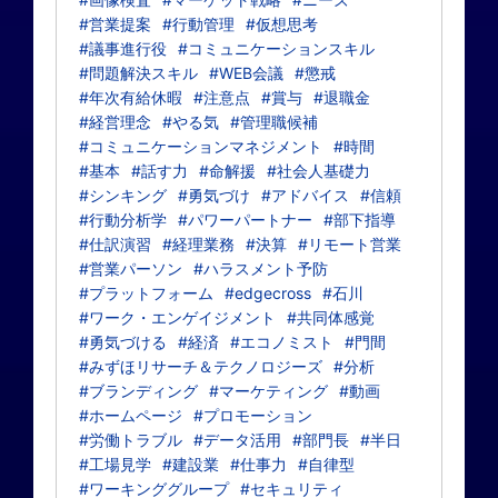
#営業提案
#行動管理
#仮想思考
#議事進行役
#コミュニケーションスキル
#問題解決スキル
#WEB会議
#懲戒
#年次有給休暇
#注意点
#賞与
#退職金
#経営理念
#やる気
#管理職候補
#コミュニケーションマネジメント
#時間
#基本
#話す力
#命解援
#社会人基礎力
#シンキング
#勇気づけ
#アドバイス
#信頼
#行動分析学
#パワーパートナー
#部下指導
#仕訳演習
#経理業務
#決算
#リモート営業
#営業パーソン
#ハラスメント予防
#プラットフォーム
#edgecross
#石川
#ワーク・エンゲイジメント
#共同体感覚
#勇気づける
#経済
#エコノミスト
#門間
#みずほリサーチ＆テクノロジーズ
#分析
#ブランディング
#マーケティング
#動画
#ホームページ
#プロモーション
#労働トラブル
#データ活用
#部門長
#半日
#工場見学
#建設業
#仕事力
#自律型
#ワーキンググループ
#セキュリティ