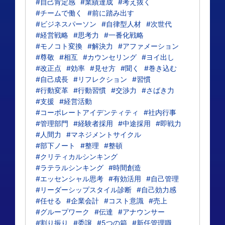
#自己肯定感
#業績達成
#考え抜く
#チームで働く
#前に踏み出す
#ビジネスパーソン
#自律型人材
#次世代
#経営戦略
#思考力
#一番化戦略
#モノコト変換
#解決力
#アファメーション
#尊敬
#相互
#カウンセリング
#ヨイ出し
#改正点
#効率
#見せ方
#聞く
#巻き込む
#自己成長
#リフレクション
#習慣
#行動変革
#行動習慣
#交渉力
#さばき力
#支援
#経営活動
#コーポレートアイデンティティ
#社内行事
#管理部門
#経験者採用
#中途採用
#即戦力
#人間力
#マネジメントサイクル
#部下ノート
#整理
#整頓
#クリティカルシンキング
#ラテラルシンキング
#時間創造
#エッセンシャル思考
#有効活用
#自己管理
#リーダーシップスタイル診断
#自己効力感
#任せる
#企業会計
#コスト意識
#売上
#グループワーク
#伝達
#アナウンサー
#割り振り
#委譲
#5つの箱
#新任管理職