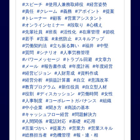
#スピーチ
#使用人兼務取締役
#経営姿勢
#責任
#クレーム
#義務
#アポイント
#提案
#トレーナー
#顧客
#営業アシスタント
#オンラインセミナー
#段取り
#心構え
#先輩社員
#班長
#活性化
#在庫管理
#節税
#若手
#言葉
#未然防止
#スキルアップ
#労働契約法
#立ち振る舞い
#福井
#中堅
#質問
#シナリオ
#人事労務管理
#パワーメッセージ
#トラブル回避
#文章力
#メール
#報告書作成
#年度計画
#年度経営
#経営ビジョン
#人財育成
#資料作成
#経営分析
#損益計算書
#自立
#意識改革
#教育プログラム
#新任役員
#自立型人材
#役割
#ディスカッション
#労働時間
#女性
#人事制度
#コーポレートガバナンス
#組織
#中小企業
#聞き方
#商談の基本
#キャッシュフロー経営
#問題解決力
#人間関係
#電話対応
#基礎
#応用
#言葉づかい
#提案力
#営業力
#営業スキル
#総務担当者
#危機管理
#報・連・相