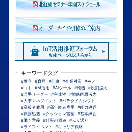
キーワードタグ
#両立
#育児
#仕事
#企業対応
#モノ
#コト
#AI活用
#AIツール
#転機
#役割拡大
#若手リーダー
#主体性
#戦略的思考力
#人事マネジメント
#パラダイムシフト
#高齢者雇用
#高年齢者雇用
#能力処遇
#職務処遇
#クッション言葉
#基本練習
#働く意義
#仕事の価値
#ふり返り
#ライフイベント
#キャリア戦略