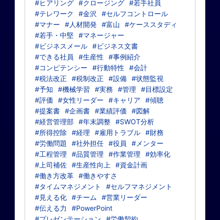
#ヒアリング
#クロージング
#若手社員
#テレワーク
#金沢
#セルフコントロール
#マナー
#人材開発
#富山
#ケーススタディ
#若手・中堅
#マネージャー
#ビジネスメール
#ビジネス文書
#できる社員
#生産性
#事例紹介
#コンピテンシー
#行動特性
#会計
#税法改正
#税制改正
#設備
#状態監視
#予知
#機械学習
#実務
#管理
#目標設定
#評価
#女性リーダー
#キャリア
#傾聴
#提案書
#企画書
#業績評価
#図解
#経営管理部
#年末調整
#SWOT分析
#所得控除
#経理
#雇用トラブル
#財務
#労働問題
#社外担任
#役員
#メンター
#工程管理
#品質管理
#作業管理
#効率化
#上司補佐
#生産性向上
#資金計画
#働き方改革
#働きやすさ
#タイムマネジメント
#セルフマネジメント
#見える化
#チーム
#営業リーダー
#伝える力
#PowerPoint
#プレゼンテーション
#労働契約