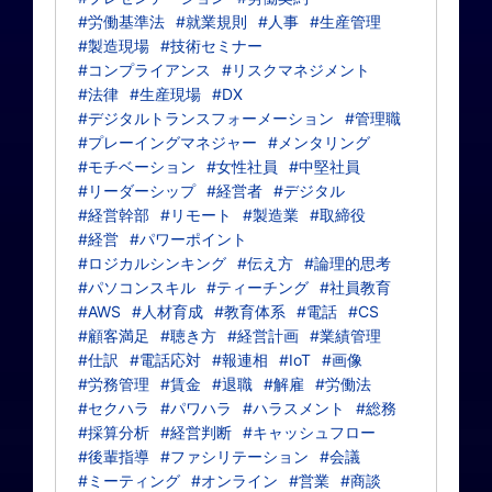
#労働基準法
#就業規則
#人事
#生産管理
#製造現場
#技術セミナー
#コンプライアンス
#リスクマネジメント
#法律
#生産現場
#DX
#デジタルトランスフォーメーション
#管理職
#プレーイングマネジャー
#メンタリング
#モチベーション
#女性社員
#中堅社員
#リーダーシップ
#経営者
#デジタル
#経営幹部
#リモート
#製造業
#取締役
#経営
#パワーポイント
#ロジカルシンキング
#伝え方
#論理的思考
#パソコンスキル
#ティーチング
#社員教育
#AWS
#人材育成
#教育体系
#電話
#CS
#顧客満足
#聴き方
#経営計画
#業績管理
#仕訳
#電話応対
#報連相
#IoT
#画像
#労務管理
#賃金
#退職
#解雇
#労働法
#セクハラ
#パワハラ
#ハラスメント
#総務
#採算分析
#経営判断
#キャッシュフロー
#後輩指導
#ファシリテーション
#会議
#ミーティング
#オンライン
#営業
#商談