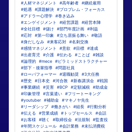
#人材マネジメント
#高年齢者
#継続雇用
#処遇
#課題解決
#プロブレム・フォーカス
#アドラー心理学
#巻き込み
#エンゲイジメント
#経営課題
#経営本陣
#全社目標
#儲け
#部門年度計画
#利益
#応対
#第一印象
#立ち居振る舞い
#敬語
#身だしなみ
#来客応対
#名刺交換
#感情マネジメント
#意欲
#目標
#達成
#出産育児
#介護
#伝わる
#ことば
#雑談
#論理的
#mece
#ピラミッドストラクチャー
#部下・後輩指導
#問題社員
#ローパフォーマー
#退職勧奨
#3大任務
#歴史
#日本史
#河合敦
#新春講演会
#戦国
#事業継続
#災害
#BCP
#定額減税
#助成金
#印象管理
#言葉遣い
#フリートーキング
#youtuber
#補助金
#マキノヤ先生
#リーダシップ
#働きがい
#組長
#行動分析
#伝える
#営業成績
#トップセールス
#会話
#お客様
#聴く
#取締役会
#法規制
#監査役
#年間スケジュール
#会計業務
#未払消費税