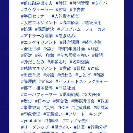
#前に踏み出す力
#時短
#時間管理
#タイパ
#スケジューラ―
#控除
#申告書
#半日セミナー
#人的資本経営
#人材マネジメント
#高年齢者
#継続雇用
#処遇
#課題解決
#プロブレム・フォーカス
#アドラー心理学
#巻き込み
#エンゲイジメント
#経営課題
#経営本陣
#全社目標
#儲け
#部門年度計画
#利益
#応対
#第一印象
#立ち居振る舞い
#敬語
#身だしなみ
#来客応対
#名刺交換
#感情マネジメント
#意欲
#目標
#達成
#出産育児
#介護
#伝わる
#ことば
#雑談
#論理的
#mece
#ピラミッドストラクチャー
#部下・後輩指導
#問題社員
#ローパフォーマー
#退職勧奨
#3大任務
#歴史
#日本史
#河合敦
#新春講演会
#戦国
#事業継続
#災害
#BCP
#定額減税
#助成金
#印象管理
#言葉遣い
#フリートーキング
#youtuber
#補助金
#マキノヤ先生
#リーダシップ
#働きがい
#組長
#行動分析