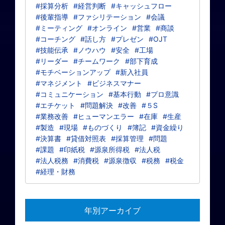
#採算分析
#経営判断
#キャッシュフロー
#後輩指導
#ファシリテーション
#会議
#ミーティング
#オンライン
#営業
#商談
#コーチング
#話し方
#プレゼン
#OJT
#技能伝承
#ノウハウ
#安全
#工場
#リーダー
#チームワーク
#部下育成
#モチベーションアップ
#新入社員
#マネジメント
#ビジネスマナー
#コミュニケーション
#基本行動
#プロ意識
#エチケット
#問題解決
#改善
#５S
#業務改善
#ヒューマンエラー
#在庫
#生産
#製造
#現場
#ものづくり
#簿記
#資金繰り
#決算書
#貸借対照表
#採算管理
#問題
#課題
#印紙税
#源泉所得税
#法人税
#法人税務
#消費税
#源泉徴収
#税務
#税金
#経理・財務
年別アーカイブ