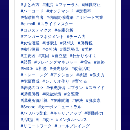
#まとめ方
#連携
#フォーラム
#離職防止
#バーコード
#オンデマンド
#定着率
#指導担当者
#信頼関係構築
#リピート営業
#e-mail
#スライドマスター
#ロジスティクス
#在庫分析
#アンガーマネジメント
#チーム力
#女性活躍
#指導法
#発想力
#所得税
#執行役員
#会社法
#課題発見
#労務
#主要因
#真因
#自立型
#わかりやすく
#部長
#プレイングマネジャー
#報告
#連絡
#MICE
#相談
#優先順位
#改善活動
#トレーニング
#アクション
#承認
#教え方
#後輩育成
#シナリオ作り
#育てる
#表現のコツ
#作成演習
#プラン
#スライド
#課税所得
#税金対策
#交際費
#課税所得計算
#在庫問題
#解決
#脱炭素
#Scope
#カーボンニュートラル
#パワハラ防止
#キャリアアップ
#実践能力
#活動計画
#改正
#メンタルヘルス
#リモートワーク
#ロールプレイング