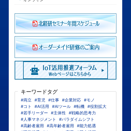
キーワードタグ
#両立
#育児
#仕事
#企業対応
#モノ
#コト
#AI活用
#AIツール
#転機
#役割拡大
#若手リーダー
#主体性
#戦略的思考力
#人事マネジメント
#パラダイムシフト
#高齢者雇用
#高年齢者雇用
#能力処遇