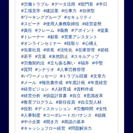
#労働トラブル
#データ活用
#部門長
#半日
#工場見学
#建設業
#仕事力
#自律型
#ワーキンググループ
#セキュリティ
#スピーチ
#使用人兼務取締役
#経営姿勢
#責任
#クレーム
#義務
#アポイント
#提案
#トレーナー
#顧客
#営業アシスタント
#オンラインセミナー
#段取り
#心構え
#先輩社員
#班長
#活性化
#在庫管理
#節税
#若手
#言葉
#未然防止
#スキルアップ
#労働契約法
#立ち振る舞い
#福井
#中堅
#質問
#シナリオ
#人事労務管理
#パワーメッセージ
#トラブル回避
#文章力
#メール
#報告書作成
#年度計画
#年度経営
#経営ビジョン
#人財育成
#資料作成
#経営分析
#損益計算書
#自立
#意識改革
#教育プログラム
#新任役員
#自立型人材
#役割
#ディスカッション
#労働時間
#女性
#人事制度
#コーポレートガバナンス
#組織
#中小企業
#聞き方
#商談の基本
#キャッシュフロー経営
#問題解決力