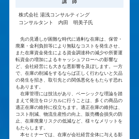
講 師
株式会社 湯浅コンサルティング
コンサルタント 内田 明美子氏
先の見通しが困難な時代に過剰な在庫は、保管・
廃棄・金利負担等により無駄なコストを発生させ、
また在庫資金発生による資金調達枠の減少や所要運
転資金の増加によるキャッシュフローへの影響な
ど、会社経営にも大きな悪影響を及ぼします。一方
で、在庫の削減をするならば正しく行わないと欠品
の発生を招き、取引先との関係悪化をもたらす恐れ
もあります。
在庫管理には技法があり、ベーシックな理論を踏
まえて発注をロジカルに行うことは、多くの商品の
適正在庫の維持に役立ちます。適正在庫の維持は、
コスト削減、物流生産性の向上、販売機会損失の防
止、在庫廃棄リスクの低減など、様々なメリットを
もたらします。
本セミナーでは、在庫が会社経営全体に与える影