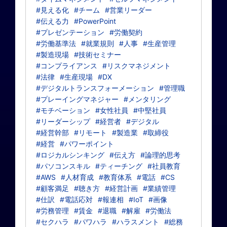
#見える化
#チーム
#営業リーダー
#伝える力
#PowerPoint
#プレゼンテーション
#労働契約
#労働基準法
#就業規則
#人事
#生産管理
#製造現場
#技術セミナー
#コンプライアンス
#リスクマネジメント
#法律
#生産現場
#DX
#デジタルトランスフォーメーション
#管理職
#プレーイングマネジャー
#メンタリング
#モチベーション
#女性社員
#中堅社員
#リーダーシップ
#経営者
#デジタル
#経営幹部
#リモート
#製造業
#取締役
#経営
#パワーポイント
#ロジカルシンキング
#伝え方
#論理的思考
#パソコンスキル
#ティーチング
#社員教育
#AWS
#人材育成
#教育体系
#電話
#CS
#顧客満足
#聴き方
#経営計画
#業績管理
#仕訳
#電話応対
#報連相
#IoT
#画像
#労務管理
#賃金
#退職
#解雇
#労働法
#セクハラ
#パワハラ
#ハラスメント
#総務