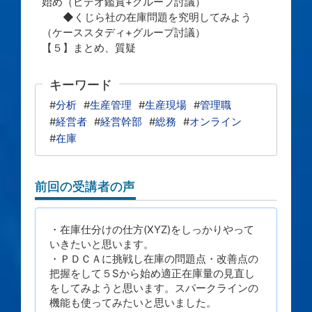
始め（ビデオ鑑賞+グループ討議）
◆くじら社の在庫問題を究明してみよう
（ケーススタディ+グループ討議）
【５】まとめ、質疑
キーワード
#
分析
#
生産管理
#
生産現場
#
管理職
#
経営者
#
経営幹部
#
総務
#
オンライン
#
在庫
前回の受講者の声
・在庫仕分けの仕方(XYZ)をしっかりやって
いきたいと思います。
・ＰＤＣＡに挑戦し在庫の問題点・改善点の
把握をして５Sから始め適正在庫量の見直し
をしてみようと思います。スパークラインの
機能も使ってみたいと思いました。