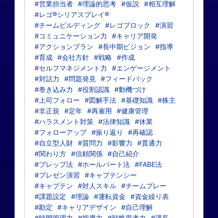
#営業担当者
#理論的思考
#仮説
#相互理解
#レゴ®シリアスプレイ®
#チームビルディング
#レゴブロック
#演習
#コミュニケーション力
#キャリア開発
#アクションプラン
#長中期ビジョン
#指導
#育成
#会社方針
#戦略
#作成
#セルフマネジメント力
#エンゲージメント
#対話力
#問題発見
#フィードバック
#巻き込み力
#役割認識
#動機づけ
#上司フォロー
#図解手法
#基礎知識
#株主
#非正規
#定年
#再雇用
#健康管理
#ハラスメント対策
#法律知識
#休業
#フォローアップ
#振り返り
#再確認
#自立型人財
#質問力
#影響力
#貫通力
#関わり方
#信頼関係
#自己紹介
#プレップ法
#ホールパート法
#FABE法
#プレゼン演習
#キャプテンシー
#キャプテン
#対人スキル
#チームプレー
#課題設定
#理論
#運転資金
#資金繰り表
#勘定
#キャリアデザイン
#自己理解
#時間管理力
#指導力
#戦略思考力
#課長