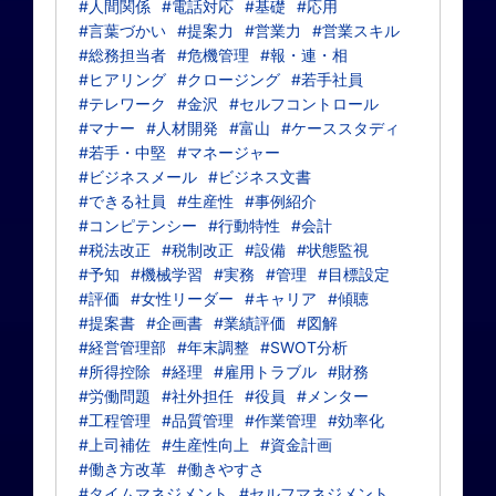
#人間関係
#電話対応
#基礎
#応用
#言葉づかい
#提案力
#営業力
#営業スキル
#総務担当者
#危機管理
#報・連・相
#ヒアリング
#クロージング
#若手社員
#テレワーク
#金沢
#セルフコントロール
#マナー
#人材開発
#富山
#ケーススタディ
#若手・中堅
#マネージャー
#ビジネスメール
#ビジネス文書
#できる社員
#生産性
#事例紹介
#コンピテンシー
#行動特性
#会計
#税法改正
#税制改正
#設備
#状態監視
#予知
#機械学習
#実務
#管理
#目標設定
#評価
#女性リーダー
#キャリア
#傾聴
#提案書
#企画書
#業績評価
#図解
#経営管理部
#年末調整
#SWOT分析
#所得控除
#経理
#雇用トラブル
#財務
#労働問題
#社外担任
#役員
#メンター
#工程管理
#品質管理
#作業管理
#効率化
#上司補佐
#生産性向上
#資金計画
#働き方改革
#働きやすさ
#タイムマネジメント
#セルフマネジメント