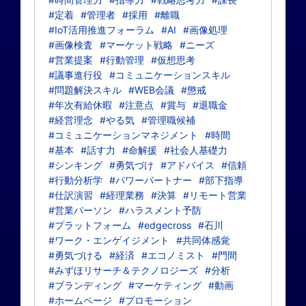
#定着
#管理者
#採用
#離職
#IoT活用推進フォーラム
#AI
#画像処理
#画像検査
#マーケット戦略
#ニーズ
#営業提案
#行動管理
#仮想思考
#議事進行役
#コミュニケーションスキル
#問題解決スキル
#WEB会議
#懲戒
#年次有給休暇
#注意点
#賞与
#退職金
#経営理念
#やる気
#管理職候補
#コミュニケーションマネジメント
#時間
#基本
#話す力
#命解援
#社会人基礎力
#シンキング
#勇気づけ
#アドバイス
#信頼
#行動分析学
#パワーパートナー
#部下指導
#仕訳演習
#経理業務
#決算
#リモート営業
#営業パーソン
#ハラスメント予防
#プラットフォーム
#edgecross
#石川
#ワーク・エンゲイジメント
#共同体感覚
#勇気づける
#経済
#エコノミスト
#門間
#みずほリサーチ＆テクノロジーズ
#分析
#ブランディング
#マーケティング
#動画
#ホームページ
#プロモーション