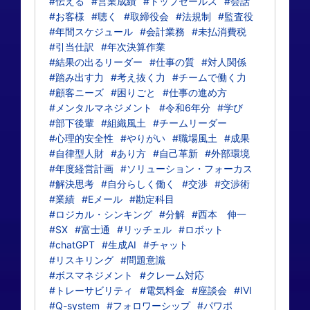
#伝える
#営業成績
#トップセールス
#会話
#お客様
#聴く
#取締役会
#法規制
#監査役
#年間スケジュール
#会計業務
#未払消費税
#引当仕訳
#年次決算作業
#結果の出るリーダー
#仕事の質
#対人関係
#踏み出す力
#考え抜く力
#チームで働く力
#顧客ニーズ
#困りごと
#仕事の進め方
#メンタルマネジメント
#令和6年分
#学び
#部下後輩
#組織風土
#チームリーダー
#心理的安全性
#やりがい
#職場風土
#成果
#自律型人財
#あり方
#自己革新
#外部環境
#年度経営計画
#ソリューション・フォーカス
#解決思考
#自分らしく働く
#交渉
#交渉術
#業績
#Eメール
#勘定科目
#ロジカル・シンキング
#分解
#西本 伸一
#SX
#富士通
#リッチェル
#ロボット
#chatGPT
#生成AI
#チャット
#リスキリング
#問題意識
#ボスマネジメント
#クレーム対応
#トレーサビリティ
#電気料金
#座談会
#IVI
#Q-system
#フォロワーシップ
#パワポ