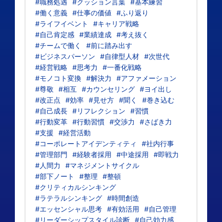
#職務処遇
#クッション言葉
#基本練習
#働く意義
#仕事の価値
#ふり返り
#ライフイベント
#キャリア戦略
#自己肯定感
#業績達成
#考え抜く
#チームで働く
#前に踏み出す
#ビジネスパーソン
#自律型人材
#次世代
#経営戦略
#思考力
#一番化戦略
#モノコト変換
#解決力
#アファメーション
#尊敬
#相互
#カウンセリング
#ヨイ出し
#改正点
#効率
#見せ方
#聞く
#巻き込む
#自己成長
#リフレクション
#習慣
#行動変革
#行動習慣
#交渉力
#さばき力
#支援
#経営活動
#コーポレートアイデンティティ
#社内行事
#管理部門
#経験者採用
#中途採用
#即戦力
#人間力
#マネジメントサイクル
#部下ノート
#整理
#整頓
#クリティカルシンキング
#ラテラルシンキング
#時間創造
#エッセンシャル思考
#有効活用
#自己管理
#リーダーシップスタイル診断
#自己効力感