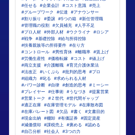
#任せる
#企業会計
#コスト意識
#売上
#グループワーク
#伝達
#アナウンサー
#割り振り
#委譲
#5つの箱
#新任管理職
#管理職の役割
#欠員補充
#人手不足
#プロ人材
#外部人材
#ウクライナ
#ロシア
#戦争
#基礎控除
#給与所得控除
#扶養親族等の所得要件
#在り方
#コントロール
#男性育休
#離職率
#賃上げ
#労働生産性
#価格転嫁
#コスト
#値上げ
#両立支援
#介護離職
#育児介護休業法
#法改正
#いくぷら
#批判的思考
#プロ
#組織力
#叱る
#求められる人材
#パワー診断
#自律
#創造的思考
#ミーシー
#プレイヤー
#仕事術
#うなづき
#提案営業
#営業トーク
#Ｚ世代
#世代間ギャップ
#適正在庫
#在庫管理モデル
#在庫散布図
#在庫パレート図
#欠品
#書く
#文書目的
#現金出納
#棚卸
#有価証券
#固定資産
#減価償却
#課税売上
#褒める
#認める
#自己分析
#社会人
#3つの力