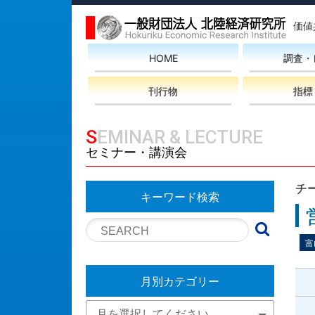
価値
HOME
調査・
刊行物
指標
SEMINAR & LECTURE
セミナー・講演会
チ
キーワード検索
富
月別カテゴリー