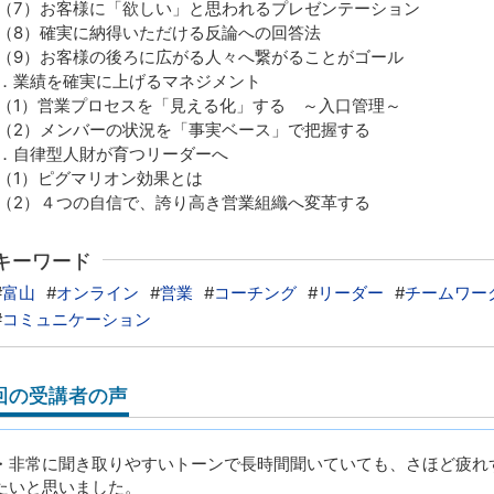
7）お客様に「欲しい」と思われるプレゼンテーション
8）確実に納得いただける反論への回答法
9）お客様の後ろに広がる人々へ繋がることがゴール
．業績を確実に上げるマネジメント
1）営業プロセスを「見える化」する ～入口管理～
2）メンバーの状況を「事実ベース」で把握する
．自律型人財が育つリーダーへ
1）ピグマリオン効果とは
2）４つの自信で、誇り高き営業組織へ変革する
キーワード
#
富山
#
オンライン
#
営業
#
コーチング
#
リーダー
#
チームワー
#
コミュニケーション
回の受講者の声
・非常に聞き取りやすいトーンで長時間聞いていても、さほど疲れ
たいと思いました。