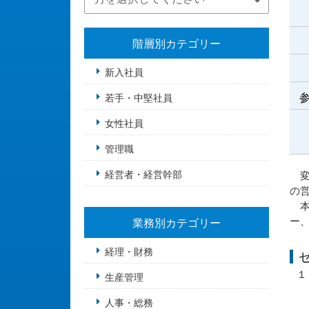
階層別カテゴリー
新入社員
参
若手・中堅社員
女性社員
管理職
経営者・経営幹部
変
の
本
ー
業務別カテゴリー
経理・財務
１
生産管理
（
人事・総務
（