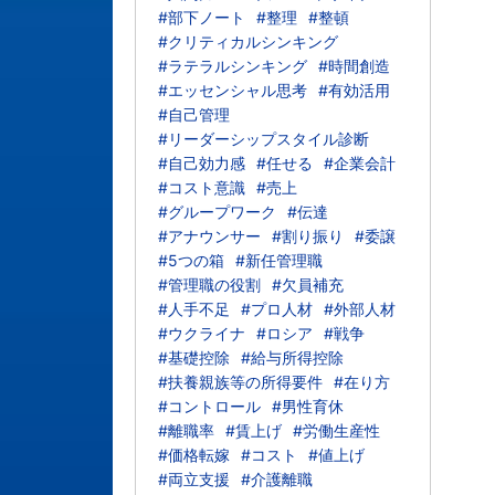
#部下ノート
#整理
#整頓
#クリティカルシンキング
#ラテラルシンキング
#時間創造
#エッセンシャル思考
#有効活用
#自己管理
#リーダーシップスタイル診断
#自己効力感
#任せる
#企業会計
#コスト意識
#売上
#グループワーク
#伝達
#アナウンサー
#割り振り
#委譲
#5つの箱
#新任管理職
#管理職の役割
#欠員補充
#人手不足
#プロ人材
#外部人材
#ウクライナ
#ロシア
#戦争
#基礎控除
#給与所得控除
#扶養親族等の所得要件
#在り方
#コントロール
#男性育休
#離職率
#賃上げ
#労働生産性
#価格転嫁
#コスト
#値上げ
#両立支援
#介護離職