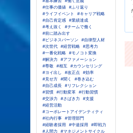
#基本練習
#働く意義
#仕事の価値
#ふり返り
#ライフイベント
#キャリア戦略
#自己肯定感
#業績達成
#考え抜く
#チームで働く
#前に踏み出す
#ビジネスパーソン
#自律型人材
#次世代
#経営戦略
#思考力
#一番化戦略
#モノコト変換
#解決力
#アファメーション
#尊敬
#相互
#カウンセリング
#ヨイ出し
#改正点
#効率
#見せ方
#聞く
#巻き込む
#自己成長
#リフレクション
#習慣
#行動変革
#行動習慣
#交渉力
#さばき力
#支援
#経営活動
#コーポレートアイデンティティ
#社内行事
#管理部門
#経験者採用
#中途採用
#即戦力
#人間力
#マネジメントサイクル