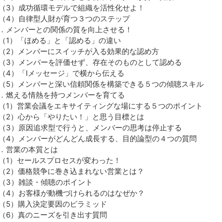
3）成功循環モデルで組織を活性化せよ！
4）自律型人財が育つ３つのステップ
．メンバーとの関係の質を向上させる！
1）「ほめる」と「認める」の違い
2）メンバーにスイッチが入る効果的な認め方
3）メンバーを評価せず、存在そのものとして認める
4）「Ⅰメッセージ」で横から伝える
5）メンバーと深い信頼関係を構築できる５つの傾聴スキル
．燃える情熱を持つメンバーを育てる
1）営業会議をエキサイティングな場にする５つのポイント
2）心から「やりたい！」と思う目標とは
3）原因追求型で行うと、メンバーの思考は停止する
4）メンバーがどんどん成長する、目的論型の４つの質問
．営業の本質とは
1）セールスプロセスが変わった！
2）価格競争に巻き込まれない営業とは？
3）雑談・傾聴のポイント
4）お客様が動機づけられるのはなぜか？
5）購入決定要因のピラミッド
6）真のニーズを引き出す質問