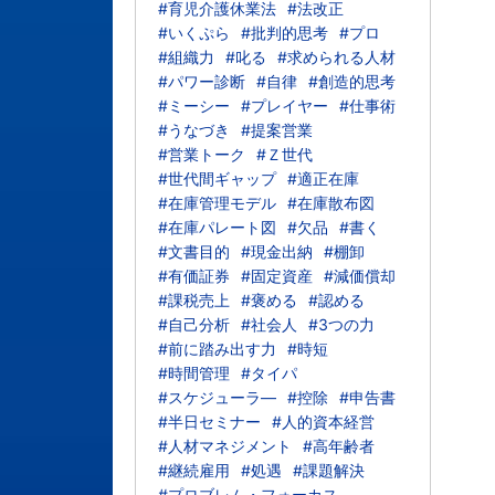
#育児介護休業法
#法改正
#いくぷら
#批判的思考
#プロ
#組織力
#叱る
#求められる人材
#パワー診断
#自律
#創造的思考
#ミーシー
#プレイヤー
#仕事術
#うなづき
#提案営業
#営業トーク
#Ｚ世代
#世代間ギャップ
#適正在庫
#在庫管理モデル
#在庫散布図
#在庫パレート図
#欠品
#書く
#文書目的
#現金出納
#棚卸
#有価証券
#固定資産
#減価償却
#課税売上
#褒める
#認める
#自己分析
#社会人
#3つの力
#前に踏み出す力
#時短
#時間管理
#タイパ
#スケジューラ―
#控除
#申告書
#半日セミナー
#人的資本経営
#人材マネジメント
#高年齢者
#継続雇用
#処遇
#課題解決
#プロブレム・フォーカス