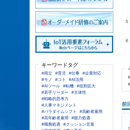
（
（
（
５
（
（
６
（
（
キーワードタグ
#両立
#育児
#仕事
#企業対応
#モノ
#コト
#AI活用
#AIツール
#転機
#役割拡大
#若手リーダー
#主体性
#戦略的思考力
前
#人事マネジメント
#パラダイムシフト
#高齢者雇用
#高年齢者雇用
#能力処遇
#職務処遇
#クッション言葉