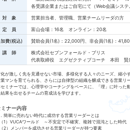
各受講企業またはご自宅にて（Web会議システ
対 象
営業担当者、管理職、営業チームリーダの方
定 員
富山会場：16名 オンライン：20名
加費(税込)
賛助会員(1名)：22,000円、非会員(1名)：41,8
講 師
株式会社セブンフォールド・ブリス
代表取締役 エグゼクティブコーチ 本田 賢
化が激しく先を見通せない市場、多様化する人々のニーズ、縮小す
営業マンを育てられる、さらには自律型の組織を醸成できる営業リ
セミナーでは、心理学やコーチングをベースに、「理」に叶った動
、結果を出せるチームの育成法を学びます。
セミナー内容
．簡単に売れない時代に成功する営業リーダーとは
1）VUCAワールド ～不安定で不確実、複雑で混沌とした時代
2）メンバーを成功させる営業リーダーが持つ要素