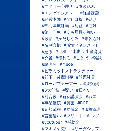
#アドラー心理学
#巻き込み
#エンゲイジメント
#経営課題
#経営本陣
#全社目標
#儲け
#部門年度計画
#利益
#応対
#第一印象
#立ち居振る舞い
#敬語
#身だしなみ
#来客応対
#名刺交換
#感情マネジメント
#意欲
#目標
#達成
#出産育児
#介護
#伝わる
#ことば
#雑談
#論理的
#mece
#ピラミッドストラクチャー
#部下・後輩指導
#問題社員
#ローパフォーマー
#退職勧奨
#3大任務
#歴史
#日本史
#河合敦
#新春講演会
#戦国
#事業継続
#災害
#BCP
#定額減税
#助成金
#印象管理
#言葉遣い
#フリートーキング
#youtuber
#補助金
#マキノヤ先生
#リーダシップ