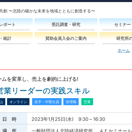
共創 〜北陸の確かな未来を地域とともに創造する〜
レポート
受託調査・研究
セミナー
・統計
賛助会員入会のご案内
研究所
ホーム
ームを変革し、売上を劇的に上げる!
営業リーダーの実践スキル
山
オンライン
若手・中堅社員
管理職
営業
日 時
2023年1月25日(水) 9:30～16:30
場 所
一般財団法人北陸経済研究所 ４Ｆセミナール