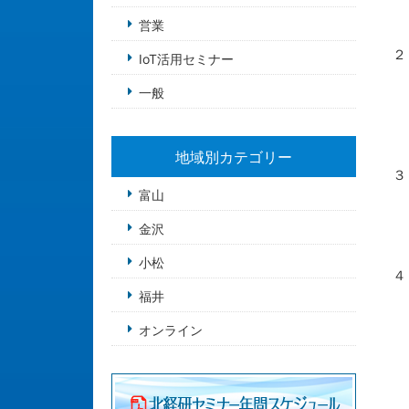
（
営業
（
２
IoT活用セミナー
（
一般
（
（
（
（
地域別カテゴリー
３
（
富山
（
金沢
（
（
小松
４
（
福井
（
オンライン
（
（
（
（