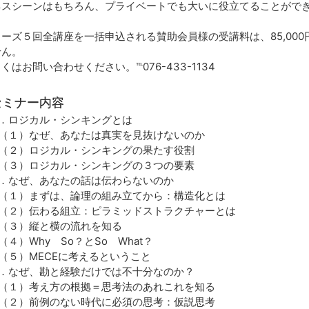
ネスシーンはもちろん、プライベートでも大いに役立てることがで
リーズ５回全講座を一括申込される賛助会員様の受講料は、85,00
せん。
くはお問い合わせください。℡076-433-1134
セミナー内容
．ロジカル・シンキングとは
１）なぜ、あなたは真実を見抜けないのか
２）ロジカル・シンキングの果たす役割
３）ロジカル・シンキングの３つの要素
．なぜ、あなたの話は伝わらないのか
１）まずは、論理の組み立てから：構造化とは
２）伝わる組立：ピラミッドストラクチャーとは
３）縦と横の流れを知る
４）Why So？とSo What？
５）MECEに考えるということ
．なぜ、勘と経験だけでは不十分なのか？
１）考え方の根拠＝思考法のあれこれを知る
２）前例のない時代に必須の思考：仮説思考