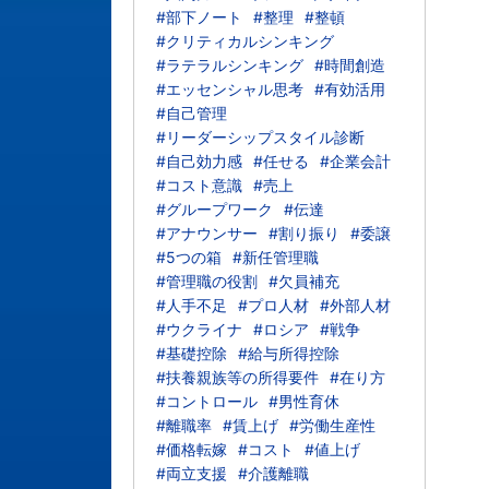
#部下ノート
#整理
#整頓
#クリティカルシンキング
#ラテラルシンキング
#時間創造
#エッセンシャル思考
#有効活用
#自己管理
#リーダーシップスタイル診断
#自己効力感
#任せる
#企業会計
#コスト意識
#売上
#グループワーク
#伝達
#アナウンサー
#割り振り
#委譲
#5つの箱
#新任管理職
#管理職の役割
#欠員補充
#人手不足
#プロ人材
#外部人材
#ウクライナ
#ロシア
#戦争
#基礎控除
#給与所得控除
#扶養親族等の所得要件
#在り方
#コントロール
#男性育休
#離職率
#賃上げ
#労働生産性
#価格転嫁
#コスト
#値上げ
#両立支援
#介護離職