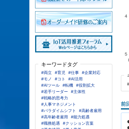
（
（
４
（
（
（
５
明
キーワードタグ
#両立
#育児
#仕事
#企業対応
#モノ
#コト
#AI活用
#AIツール
#転機
#役割拡大
#若手リーダー
#主体性
#戦略的思考力
前
#人事マネジメント
#パラダイムシフト
#高齢者雇用
#高年齢者雇用
#能力処遇
#職務処遇
#クッション言葉