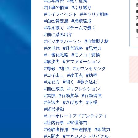
#基本練習
#働く意義
#仕事の価値
#ふり返り
#ライフイベント
#キャリア戦略
#自己肯定感
#業績達成
#考え抜く
#チームで働く
#前に踏み出す
#ビジネスパーソン
#自律型人材
#次世代
#経営戦略
#思考力
#一番化戦略
#モノコト変換
#解決力
#アファメーション
#尊敬
#相互
#カウンセリング
#ヨイ出し
#改正点
#効率
#見せ方
#聞く
#巻き込む
#自己成長
#リフレクション
#習慣
#行動変革
#行動習慣
#交渉力
#さばき力
#支援
#経営活動
#コーポレートアイデンティティ
#社内行事
#管理部門
#経験者採用
#中途採用
#即戦力
#人間力
#マネジメントサイクル