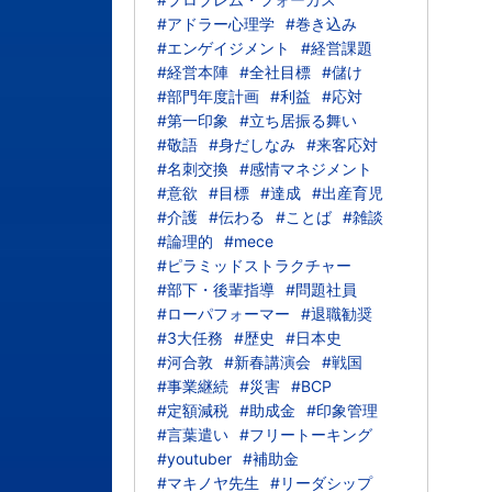
#アドラー心理学
#巻き込み
#エンゲイジメント
#経営課題
#経営本陣
#全社目標
#儲け
#部門年度計画
#利益
#応対
#第一印象
#立ち居振る舞い
#敬語
#身だしなみ
#来客応対
#名刺交換
#感情マネジメント
#意欲
#目標
#達成
#出産育児
#介護
#伝わる
#ことば
#雑談
#論理的
#mece
#ピラミッドストラクチャー
#部下・後輩指導
#問題社員
#ローパフォーマー
#退職勧奨
#3大任務
#歴史
#日本史
#河合敦
#新春講演会
#戦国
#事業継続
#災害
#BCP
#定額減税
#助成金
#印象管理
#言葉遣い
#フリートーキング
#youtuber
#補助金
#マキノヤ先生
#リーダシップ