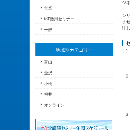
ジ
営業
シ
IoT活用セミナー
ま
詳し
一般
地域別カテゴリー
１
（
富山
（
（
金沢
２
（
小松
（
福井
（
（
オンライン
（
３
（
（