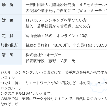
場 所
一般財団法人北陸経済研究所 ４Ｆセミナール
各受講企業またはご自宅にて（Ｗｅｂミーティン
対 象
ロジカル・シンキングを学びたい方
新入・若手社員から管理職、全ての方
定 員
富山会場：16名 オンライン：20名
加費(税込)
賛助会員(1名)：18,700円、非会員(1名)：38,5
講 師
株式会社Y'sオーダー
代表取締役 藤野 祐美 氏
ジカル・シンキングという言葉だけで、苦手意識を持ちがちですが
たいスキル
一つです。特に、リモートワークやWeb商談など、非対面コミュニ
るロジカル・シ
キングのスキルは必須といえます。
の講座では、実際にワークを繰り返すことで、自然にロジカル・シ
になれば、ビ