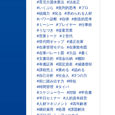
#育児介護休業法
#法改正
#いくぷら
#批判的思考
#プロ
#組織力
#叱る
#求められる人材
#パワー診断
#自律
#創造的思考
#ミーシー
#プレイヤー
#仕事術
#うなづき
#提案営業
#営業トーク
#Ｚ世代
#世代間ギャップ
#適正在庫
#在庫管理モデル
#在庫散布図
#在庫パレート図
#欠品
#書く
#文書目的
#現金出納
#棚卸
#有価証券
#固定資産
#減価償却
#課税売上
#褒める
#認める
#自己分析
#社会人
#3つの力
#前に踏み出す力
#時短
#時間管理
#タイパ
#スケジューラ―
#控除
#申告書
#半日セミナー
#人的資本経営
#人材マネジメント
#高年齢者
#継続雇用
#処遇
#課題解決
#プロブレム・フォーカス