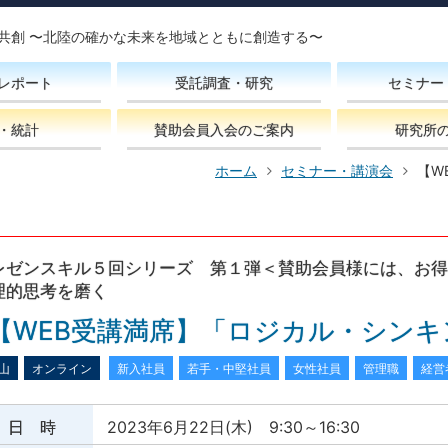
共創 〜北陸の確かな未来を地域とともに創造する〜
レポート
受託調査・研究
セミナー
・統計
賛助会員入会のご案内
研究所
ホーム
セミナー・講演会
【W
レゼンスキル５回シリーズ 第１弾＜賛助会員様には、お得
理的思考を磨く
【WEB受講満席】「ロジカル・シンキ
山
オンライン
新入社員
若手・中堅社員
女性社員
管理職
経営
日 時
2023年6月22日(木) 9:30～16:30