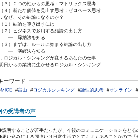
３）２つの軸からの思考：マトリックス思考
４）新たな価値を見出す思考：ゼロベース思考
．なぜ、その結論になるのか？
１）結論を導き出すには
２）ビジネスで多用する結論の出し方
― 帰納法を知る
３）まずは、ルールに始まる結論の出し方
― 演繹法を知る
．ロジカル・シンキングが変えるあなたの仕事
日からの業務に生かせるロジカル・シンキング
キーワード
#
MICE
#
富山
#
ロジカルシンキング
#
論理的思考
#
オンライン
回の受講者の声
●説明することが苦手だったが、今後のコミュニケーションをとる
●思い込みによる間違いは日常生活でとてもよくあることなので「