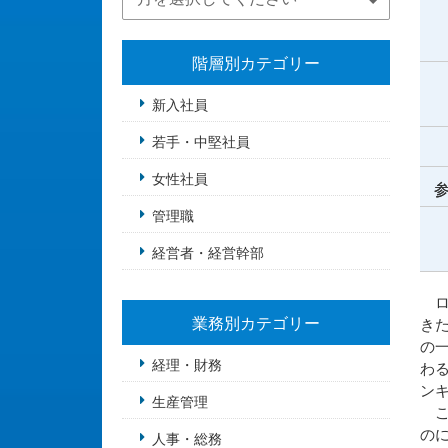
階層別カテゴリー
新入社員
若手・中堅社員
女性社員
参
管理職
経営者・経営幹部
ロ
業務別カテゴリー
き
の
経理・財務
わ
ン
生産管理
こ
の
人事・総務