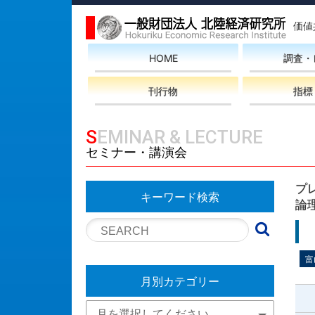
価値
HOME
調査・
刊行物
指標
SEMINAR & LECTURE
セミナー・講演会
プ
キーワード検索
論
富
月別カテゴリー