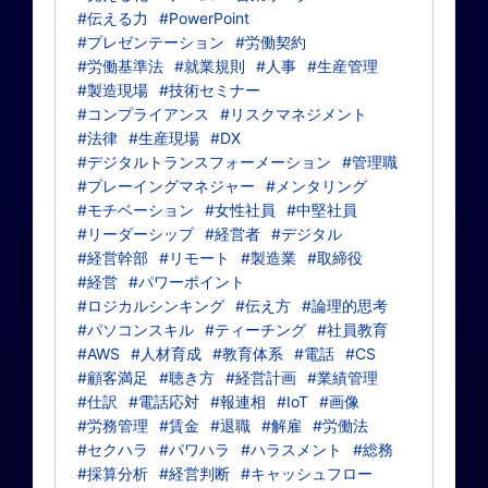
#伝える力
#PowerPoint
#プレゼンテーション
#労働契約
#労働基準法
#就業規則
#人事
#生産管理
#製造現場
#技術セミナー
#コンプライアンス
#リスクマネジメント
#法律
#生産現場
#DX
#デジタルトランスフォーメーション
#管理職
#プレーイングマネジャー
#メンタリング
#モチベーション
#女性社員
#中堅社員
#リーダーシップ
#経営者
#デジタル
#経営幹部
#リモート
#製造業
#取締役
#経営
#パワーポイント
#ロジカルシンキング
#伝え方
#論理的思考
#パソコンスキル
#ティーチング
#社員教育
#AWS
#人材育成
#教育体系
#電話
#CS
#顧客満足
#聴き方
#経営計画
#業績管理
#仕訳
#電話応対
#報連相
#IoT
#画像
#労務管理
#賃金
#退職
#解雇
#労働法
#セクハラ
#パワハラ
#ハラスメント
#総務
#採算分析
#経営判断
#キャッシュフロー