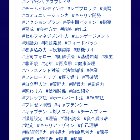
#レゴ®シリアスプレイ®
#チームビルディング
#レゴブロック
#演習
#コミュニケーション力
#キャリア開発
#アクションプラン
#長中期ビジョン
#指導
#育成
#会社方針
#戦略
#作成
#セルフマネジメント力
#エンゲージメント
#対話力
#問題発見
#フィードバック
#巻き込み力
#役割認識
#動機づけ
#上司フォロー
#図解手法
#基礎知識
#株主
#非正規
#定年
#再雇用
#健康管理
#ハラスメント対策
#法律知識
#休業
#フォローアップ
#振り返り
#再確認
#自立型人財
#質問力
#影響力
#貫通力
#関わり方
#信頼関係
#自己紹介
#プレップ法
#ホールパート法
#FABE法
#プレゼン演習
#キャプテンシー
#キャプテン
#対人スキル
#チームプレー
#課題設定
#理論
#運転資金
#資金繰り表
#勘定
#キャリアデザイン
#自己理解
#時間管理力
#指導力
#戦略思考力
#課長
#定着
#管理者
#採用
#離職