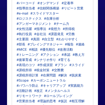
#バーコード
#オンデマンド
#定着率
#指導担当者
#信頼関係構築
#リピート営業
#e-mail
#スライドマスター
#ロジスティクス
#在庫分析
#アンガーマネジメント
#チーム力
#女性活躍
#指導法
#発想力
#所得税
#執行役員
#会社法
#課題発見
#労務
#主要因
#真因
#自立型
#わかりやすく
#部長
#プレイングマネジャー
#報告
#連絡
#MICE
#相談
#優先順位
#改善活動
#トレーニング
#アクション
#承認
#教え方
#後輩育成
#シナリオ作り
#育てる
#表現のコツ
#作成演習
#プラン
#スライド
#課税所得
#税金対策
#交際費
#課税所得計算
#在庫問題
#解決
#脱炭素
#Scope
#カーボンニュートラル
#パワハラ防止
#キャリアアップ
#実践能力
#活動計画
#改正
#メンタルヘルス
#リモートワーク
#ロールプレイング
#営業担当者
#理論的思考
#仮説
#相互理解