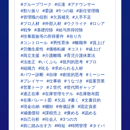
#グループワーク
#伝達
#アナウンサー
#割り振り
#委譲
#5つの箱
#新任管理職
#管理職の役割
#欠員補充
#人手不足
#プロ人材
#外部人材
#ウクライナ
#ロシア
#戦争
#基礎控除
#給与所得控除
#扶養親族等の所得要件
#在り方
#コントロール
#男性育休
#離職率
#賃上げ
#労働生産性
#価格転嫁
#コスト
#値上げ
#両立支援
#介護離職
#育児介護休業法
#法改正
#いくぷら
#批判的思考
#プロ
#組織力
#叱る
#求められる人材
#パワー診断
#自律
#創造的思考
#ミーシー
#プレイヤー
#仕事術
#うなづき
#提案営業
#営業トーク
#Ｚ世代
#世代間ギャップ
#適正在庫
#在庫管理モデル
#在庫散布図
#在庫パレート図
#欠品
#書く
#文書目的
#現金出納
#棚卸
#有価証券
#固定資産
#減価償却
#課税売上
#褒める
#認める
#自己分析
#社会人
#3つの力
#前に踏み出す力
#時短
#時間管理
#タイパ