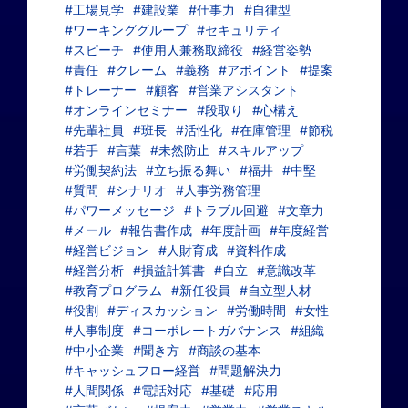
#工場見学
#建設業
#仕事力
#自律型
#ワーキンググループ
#セキュリティ
#スピーチ
#使用人兼務取締役
#経営姿勢
#責任
#クレーム
#義務
#アポイント
#提案
#トレーナー
#顧客
#営業アシスタント
#オンラインセミナー
#段取り
#心構え
#先輩社員
#班長
#活性化
#在庫管理
#節税
#若手
#言葉
#未然防止
#スキルアップ
#労働契約法
#立ち振る舞い
#福井
#中堅
#質問
#シナリオ
#人事労務管理
#パワーメッセージ
#トラブル回避
#文章力
#メール
#報告書作成
#年度計画
#年度経営
#経営ビジョン
#人財育成
#資料作成
#経営分析
#損益計算書
#自立
#意識改革
#教育プログラム
#新任役員
#自立型人材
#役割
#ディスカッション
#労働時間
#女性
#人事制度
#コーポレートガバナンス
#組織
#中小企業
#聞き方
#商談の基本
#キャッシュフロー経営
#問題解決力
#人間関係
#電話対応
#基礎
#応用