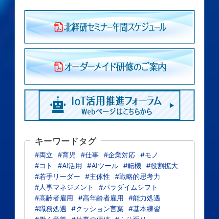
キーワードタグ
#両立
#育児
#仕事
#企業対応
#モノ
#コト
#AI活用
#AIツール
#転機
#役割拡大
#若手リーダー
#主体性
#戦略的思考力
#人事マネジメント
#パラダイムシフト
#高齢者雇用
#高年齢者雇用
#能力処遇
#職務処遇
#クッション言葉
#基本練習