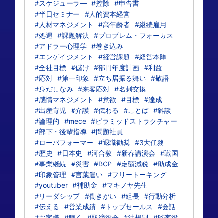
#スケジューラ―
#控除
#申告書
#半日セミナー
#人的資本経営
#人材マネジメント
#高年齢者
#継続雇用
#処遇
#課題解決
#プロブレム・フォーカス
#アドラー心理学
#巻き込み
#エンゲイジメント
#経営課題
#経営本陣
#全社目標
#儲け
#部門年度計画
#利益
#応対
#第一印象
#立ち居振る舞い
#敬語
#身だしなみ
#来客応対
#名刺交換
#感情マネジメント
#意欲
#目標
#達成
#出産育児
#介護
#伝わる
#ことば
#雑談
#論理的
#mece
#ピラミッドストラクチャー
#部下・後輩指導
#問題社員
#ローパフォーマー
#退職勧奨
#3大任務
#歴史
#日本史
#河合敦
#新春講演会
#戦国
#事業継続
#災害
#BCP
#定額減税
#助成金
#印象管理
#言葉遣い
#フリートーキング
#youtuber
#補助金
#マキノヤ先生
#リーダシップ
#働きがい
#組長
#行動分析
#伝える
#営業成績
#トップセールス
#会話
#お客様
#聴く
#取締役会
#法規制
#監査役