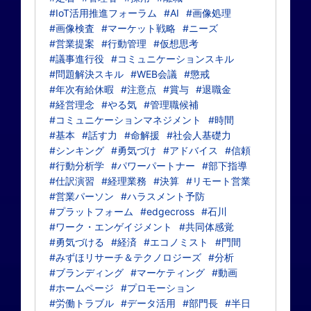
#IoT活用推進フォーラム
#AI
#画像処理
#画像検査
#マーケット戦略
#ニーズ
#営業提案
#行動管理
#仮想思考
#議事進行役
#コミュニケーションスキル
#問題解決スキル
#WEB会議
#懲戒
#年次有給休暇
#注意点
#賞与
#退職金
#経営理念
#やる気
#管理職候補
#コミュニケーションマネジメント
#時間
#基本
#話す力
#命解援
#社会人基礎力
#シンキング
#勇気づけ
#アドバイス
#信頼
#行動分析学
#パワーパートナー
#部下指導
#仕訳演習
#経理業務
#決算
#リモート営業
#営業パーソン
#ハラスメント予防
#プラットフォーム
#edgecross
#石川
#ワーク・エンゲイジメント
#共同体感覚
#勇気づける
#経済
#エコノミスト
#門間
#みずほリサーチ＆テクノロジーズ
#分析
#ブランディング
#マーケティング
#動画
#ホームページ
#プロモーション
#労働トラブル
#データ活用
#部門長
#半日