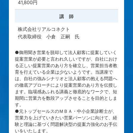
41,800円
講 師
株式会社リアルコネクト
代表取締役 小倉 正嗣 氏
●御用聞き営業を脱却して法人顧客に提案していく
提案営業が必要と言われ久しいですが、自社におけ
る正しい提案営業のあり方を確立し、営業担当者教
育を行えている企業は少ないようです。当講座で
は、自社の強みシナリオと法人顧客の抱える問題へ
の徹底アプローチにより提案営業のあり方を伝授し
ます。臨場感あふれる講義と徹底的なワークで、短
期間に営業力を数段アップさせることを目的としま
す。
●元トップセールスのＭＢＡ・中小企業診断士が、
営業力を上げていきたい営業パーソンに向けて、経
験と理論に基づく問題解決型の提案力強化のお手伝
いをいたします。