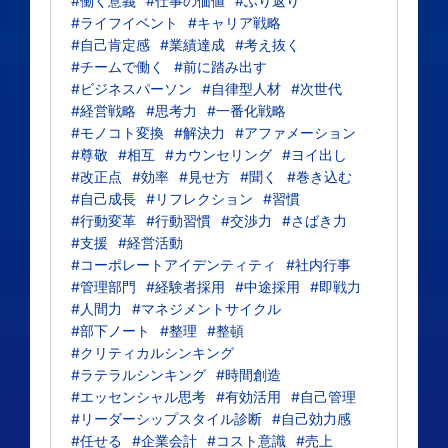
#働く意義
#仕事の価値
#ふり返り
#ライフイベント
#キャリア戦略
#自己肯定感
#業績達成
#考え抜く
#チームで働く
#前に踏み出す
#ビジネスパーソン
#自律型人材
#次世代
#経営戦略
#思考力
#一番化戦略
#モノコト変換
#解決力
#アファメーション
#尊敬
#相互
#カウンセリング
#ヨイ出し
#改正点
#効率
#見せ方
#聞く
#巻き込む
#自己成長
#リフレクション
#習慣
#行動変革
#行動習慣
#交渉力
#さばき力
#支援
#経営活動
#コーポレートアイデンティティ
#社内行事
#管理部門
#経験者採用
#中途採用
#即戦力
#人間力
#マネジメントサイクル
#部下ノート
#整理
#整頓
#クリティカルシンキング
#ラテラルシンキング
#時間創造
#エッセンシャル思考
#有効活用
#自己管理
#リーダーシップスタイル診断
#自己効力感
#任せる
#企業会計
#コスト意識
#売上