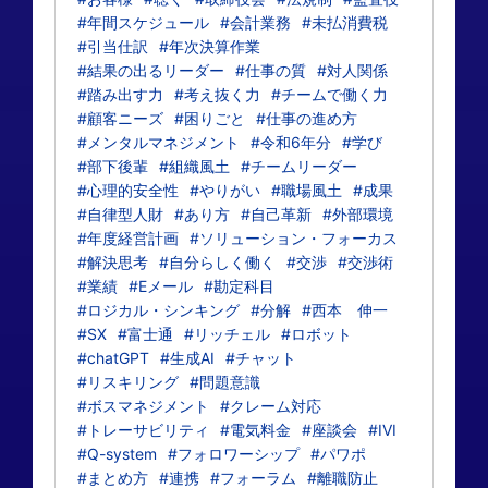
#年間スケジュール
#会計業務
#未払消費税
#引当仕訳
#年次決算作業
#結果の出るリーダー
#仕事の質
#対人関係
#踏み出す力
#考え抜く力
#チームで働く力
#顧客ニーズ
#困りごと
#仕事の進め方
#メンタルマネジメント
#令和6年分
#学び
#部下後輩
#組織風土
#チームリーダー
#心理的安全性
#やりがい
#職場風土
#成果
#自律型人財
#あり方
#自己革新
#外部環境
#年度経営計画
#ソリューション・フォーカス
#解決思考
#自分らしく働く
#交渉
#交渉術
#業績
#Eメール
#勘定科目
#ロジカル・シンキング
#分解
#西本 伸一
#SX
#富士通
#リッチェル
#ロボット
#chatGPT
#生成AI
#チャット
#リスキリング
#問題意識
#ボスマネジメント
#クレーム対応
#トレーサビリティ
#電気料金
#座談会
#IVI
#Q-system
#フォロワーシップ
#パワポ
#まとめ方
#連携
#フォーラム
#離職防止