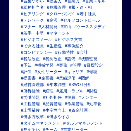
#言葉づかい
#提案力
#営業力
#営業スキル
#総務担当者
#危機管理
#報・連・相
#ヒアリング
#クロージング
#若手社員
#テレワーク
#金沢
#セルフコントロール
#マナー
#人材開発
#富山
#ケーススタディ
#若手・中堅
#マネージャー
#ビジネスメール
#ビジネス文書
#できる社員
#生産性
#事例紹介
#コンピテンシー
#行動特性
#会計
#税法改正
#税制改正
#設備
#状態監視
#予知
#機械学習
#実務
#管理
#目標設定
#評価
#女性リーダー
#キャリア
#傾聴
#提案書
#企画書
#業績評価
#図解
#経営管理部
#年末調整
#SWOT分析
#所得控除
#経理
#雇用トラブル
#財務
#労働問題
#社外担任
#役員
#メンター
#工程管理
#品質管理
#作業管理
#効率化
#上司補佐
#生産性向上
#資金計画
#働き方改革
#働きやすさ
#タイムマネジメント
#セルフマネジメント
#見える化
#チーム
#営業リーダー