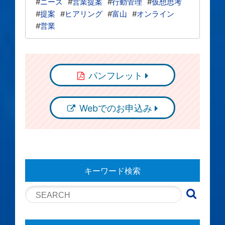
#
ニーズ
#
営業提案
#
行動管理
#
仮想思考
#
提案
#
ヒアリング
#
富山
#
オンライン
#
営業
パンフレット
Webでのお申込み
キーワード検索