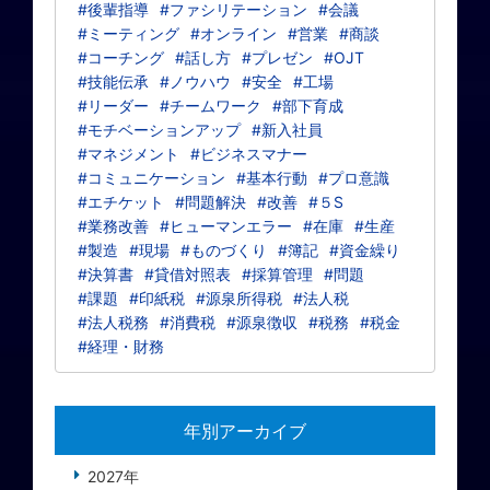
#後輩指導
#ファシリテーション
#会議
#ミーティング
#オンライン
#営業
#商談
#コーチング
#話し方
#プレゼン
#OJT
#技能伝承
#ノウハウ
#安全
#工場
#リーダー
#チームワーク
#部下育成
#モチベーションアップ
#新入社員
#マネジメント
#ビジネスマナー
#コミュニケーション
#基本行動
#プロ意識
#エチケット
#問題解決
#改善
#５S
#業務改善
#ヒューマンエラー
#在庫
#生産
#製造
#現場
#ものづくり
#簿記
#資金繰り
#決算書
#貸借対照表
#採算管理
#問題
#課題
#印紙税
#源泉所得税
#法人税
#法人税務
#消費税
#源泉徴収
#税務
#税金
#経理・財務
年別アーカイブ
2027年