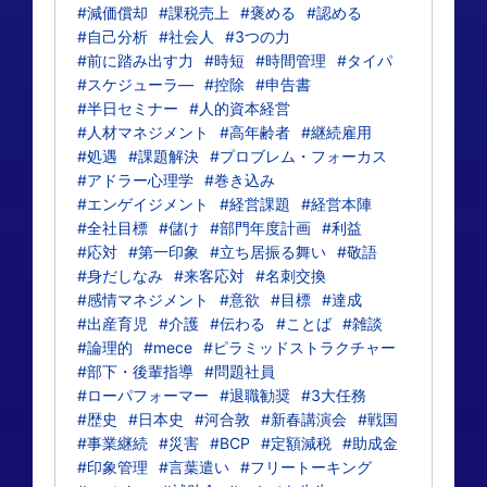
#減価償却
#課税売上
#褒める
#認める
#自己分析
#社会人
#3つの力
#前に踏み出す力
#時短
#時間管理
#タイパ
#スケジューラ―
#控除
#申告書
#半日セミナー
#人的資本経営
#人材マネジメント
#高年齢者
#継続雇用
#処遇
#課題解決
#プロブレム・フォーカス
#アドラー心理学
#巻き込み
#エンゲイジメント
#経営課題
#経営本陣
#全社目標
#儲け
#部門年度計画
#利益
#応対
#第一印象
#立ち居振る舞い
#敬語
#身だしなみ
#来客応対
#名刺交換
#感情マネジメント
#意欲
#目標
#達成
#出産育児
#介護
#伝わる
#ことば
#雑談
#論理的
#mece
#ピラミッドストラクチャー
#部下・後輩指導
#問題社員
#ローパフォーマー
#退職勧奨
#3大任務
#歴史
#日本史
#河合敦
#新春講演会
#戦国
#事業継続
#災害
#BCP
#定額減税
#助成金
#印象管理
#言葉遣い
#フリートーキング