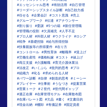
#エッセンシャル思考
#有効活用
#自己管理
#リーダーシップスタイル診断
#自己効力感
#任せる
#企業会計
#コスト意識
#売上
#グループワーク
#伝達
#アナウンサー
#割り振り
#委譲
#5つの箱
#新任管理職
#管理職の役割
#欠員補充
#人手不足
#プロ人材
#外部人材
#ウクライナ
#ロシア
#戦争
#基礎控除
#給与所得控除
#扶養親族等の所得要件
#在り方
#コントロール
#男性育休
#離職率
#賃上げ
#労働生産性
#価格転嫁
#コスト
#値上げ
#両立支援
#介護離職
#育児介護休業法
#法改正
#いくぷら
#批判的思考
#プロ
#組織力
#叱る
#求められる人材
#パワー診断
#自律
#創造的思考
#ミーシー
#プレイヤー
#仕事術
#うなづき
#提案営業
#営業トーク
#Ｚ世代
#世代間ギャップ
#適正在庫
#在庫管理モデル
#在庫散布図
#在庫パレート図
#欠品
#書く
#文書目的
#現金出納
#棚卸
#有価証券
#固定資産