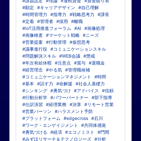
#課題設定
#理論
#運転資金
#資金繰り表
#勘定
#キャリアデザイン
#自己理解
#時間管理力
#指導力
#戦略思考力
#課長
#定着
#管理者
#採用
#離職
#IoT活用推進フォーラム
#AI
#画像処理
#画像検査
#マーケット戦略
#ニーズ
#営業提案
#行動管理
#仮想思考
#議事進行役
#コミュニケーションスキル
#問題解決スキル
#WEB会議
#懲戒
#年次有給休暇
#注意点
#賞与
#退職金
#経営理念
#やる気
#管理職候補
#コミュニケーションマネジメント
#時間
#基本
#話す力
#命解援
#社会人基礎力
#シンキング
#勇気づけ
#アドバイス
#信頼
#行動分析学
#パワーパートナー
#部下指導
#仕訳演習
#経理業務
#決算
#リモート営業
#営業パーソン
#ハラスメント予防
#プラットフォーム
#edgecross
#石川
#ワーク・エンゲイジメント
#共同体感覚
#勇気づける
#経済
#エコノミスト
#門間
#みずほリサーチ＆テクノロジーズ
#分析