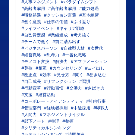
#人事マネジメント
#パラダイムシフト
#高齢者雇用
#高年齢者雇用
#能力処遇
#職務処遇
#クッション言葉
#基本練習
#働く意義
#仕事の価値
#ふり返り
#ライフイベント
#キャリア戦略
#自己肯定感
#業績達成
#考え抜く
#チームで働く
#前に踏み出す
#ビジネスパーソン
#自律型人材
#次世代
#経営戦略
#思考力
#一番化戦略
#モノコト変換
#解決力
#アファメーション
#尊敬
#相互
#カウンセリング
#ヨイ出し
#改正点
#効率
#見せ方
#聞く
#巻き込む
#自己成長
#リフレクション
#習慣
#行動変革
#行動習慣
#交渉力
#さばき力
#支援
#経営活動
#コーポレートアイデンティティ
#社内行事
#管理部門
#経験者採用
#中途採用
#即戦力
#人間力
#マネジメントサイクル
#部下ノート
#整理
#整頓
#クリティカルシンキング
#ラテラルシンキング
#時間創造