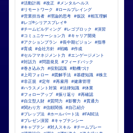
#活動計画
#改正
#メンタルヘルス
#リモートワーク
#ロールプレイング
#営業担当者
#理論的思考
#仮説
#相互理解
#レゴ®シリアスプレイ®
#チームビルディング
#レゴブロック
#演習
#コミュニケーション力
#キャリア開発
#アクションプラン
#長中期ビジョン
#指導
#育成
#会社方針
#戦略
#作成
#セルフマネジメント力
#エンゲージメント
#対話力
#問題発見
#フィードバック
#巻き込み力
#役割認識
#動機づけ
#上司フォロー
#図解手法
#基礎知識
#株主
#非正規
#定年
#再雇用
#健康管理
#ハラスメント対策
#法律知識
#休業
#フォローアップ
#振り返り
#再確認
#自立型人財
#質問力
#影響力
#貫通力
#関わり方
#信頼関係
#自己紹介
#プレップ法
#ホールパート法
#FABE法
#プレゼン演習
#キャプテンシー
#キャプテン
#対人スキル
#チームプレー