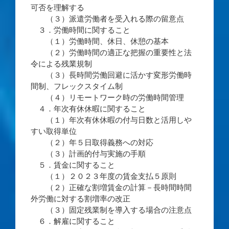
可否を理解する
（３）派遣労働者を受入れる際の留意点
３．労働時間に関すること
（１）労働時間、休日、休憩の基本
（２）労働時間の適正な把握の重要性と法
令による残業規制
（３）長時間労働回避に活かす変形労働時
間制、フレックスタイム制
（４）リモートワーク時の労働時間管理
４．年次有休休暇に関すること
（１）年次有休休暇の付与日数と活用しや
すい取得単位
（２）年５日取得義務への対応
（３）計画的付与実施の手順
５．賃金に関すること
（１）２０２３年度の賃金支払５原則
（２）正確な割増賃金の計算－長時間時間
外労働に対する割増率の改正
（３）固定残業制を導入する場合の注意点
６．解雇に関すること