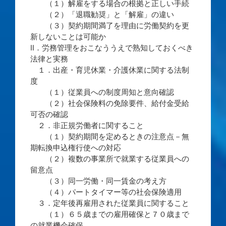
（１）解雇をする場合の根拠と正しい手続
（２）「退職勧奨」と「解雇」の違い
（３）契約期間満了を理由に労働契約を更
新しないことは可能か
Ⅱ．労務管理をおこなううえで熟知しておくべき
法律と実務
１．出産・育児休業・介護休業に関する法制
度
（１）従業員への制度周知と意向確認
（２）社会保険料の免除要件、給付金受給
可否の確認
２．非正規労働者に関すること
（１）契約期間を定めるときの注意点－無
期転換申込権行使への対応
（２）複数の事業所で就業する従業員への
留意点
（３）同一労働・同一賃金の考え方
（４）パートタイマー等の社会保険適用
３．定年後再雇用された従業員に関すること
（１）６５歳までの雇用確保と７０歳まで
の就業機会確保