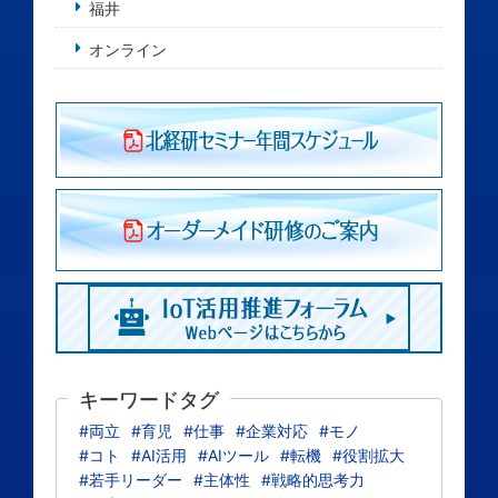
福井
オンライン
キーワードタグ
#両立
#育児
#仕事
#企業対応
#モノ
#コト
#AI活用
#AIツール
#転機
#役割拡大
#若手リーダー
#主体性
#戦略的思考力