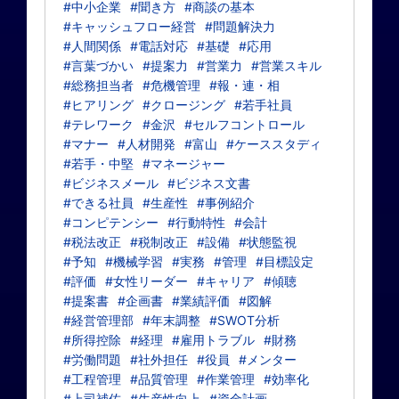
#中小企業
#聞き方
#商談の基本
#キャッシュフロー経営
#問題解決力
#人間関係
#電話対応
#基礎
#応用
#言葉づかい
#提案力
#営業力
#営業スキル
#総務担当者
#危機管理
#報・連・相
#ヒアリング
#クロージング
#若手社員
#テレワーク
#金沢
#セルフコントロール
#マナー
#人材開発
#富山
#ケーススタディ
#若手・中堅
#マネージャー
#ビジネスメール
#ビジネス文書
#できる社員
#生産性
#事例紹介
#コンピテンシー
#行動特性
#会計
#税法改正
#税制改正
#設備
#状態監視
#予知
#機械学習
#実務
#管理
#目標設定
#評価
#女性リーダー
#キャリア
#傾聴
#提案書
#企画書
#業績評価
#図解
#経営管理部
#年末調整
#SWOT分析
#所得控除
#経理
#雇用トラブル
#財務
#労働問題
#社外担任
#役員
#メンター
#工程管理
#品質管理
#作業管理
#効率化
#上司補佐
#生産性向上
#資金計画