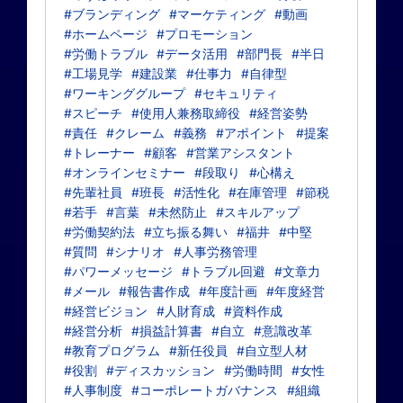
#ブランディング
#マーケティング
#動画
#ホームページ
#プロモーション
#労働トラブル
#データ活用
#部門長
#半日
#工場見学
#建設業
#仕事力
#自律型
#ワーキンググループ
#セキュリティ
#スピーチ
#使用人兼務取締役
#経営姿勢
#責任
#クレーム
#義務
#アポイント
#提案
#トレーナー
#顧客
#営業アシスタント
#オンラインセミナー
#段取り
#心構え
#先輩社員
#班長
#活性化
#在庫管理
#節税
#若手
#言葉
#未然防止
#スキルアップ
#労働契約法
#立ち振る舞い
#福井
#中堅
#質問
#シナリオ
#人事労務管理
#パワーメッセージ
#トラブル回避
#文章力
#メール
#報告書作成
#年度計画
#年度経営
#経営ビジョン
#人財育成
#資料作成
#経営分析
#損益計算書
#自立
#意識改革
#教育プログラム
#新任役員
#自立型人材
#役割
#ディスカッション
#労働時間
#女性
#人事制度
#コーポレートガバナンス
#組織