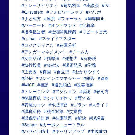
#トレーサビリティ
#電気料金
#座談会
#IVI
#Q-system
#フォロワーシップ
#パワポ
#まとめ方
#連携
#フォーラム
#離職防止
#バーコード
#オンデマンド
#定着率
#指導担当者
#信頼関係構築
#リピート営業
#e-mail
#スライドマスター
#ロジスティクス
#在庫分析
#アンガーマネジメント
#チーム力
#女性活躍
#指導法
#発想力
#所得税
#執行役員
#会社法
#課題発見
#労務
#主要因
#真因
#自立型
#わかりやすく
#部長
#プレイングマネジャー
#報告
#連絡
#MICE
#相談
#優先順位
#改善活動
#トレーニング
#アクション
#承認
#教え方
#後輩育成
#シナリオ作り
#育てる
#表現のコツ
#作成演習
#プラン
#スライド
#課税所得
#税金対策
#交際費
#課税所得計算
#在庫問題
#解決
#脱炭素
#Scope
#カーボンニュートラル
#パワハラ防止
#キャリアアップ
#実践能力