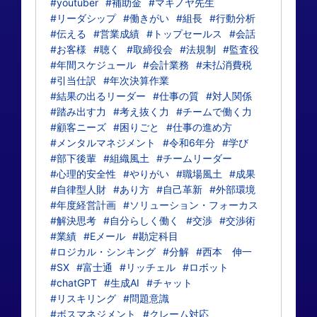
#youtuber
#補助金
#マキノヤ先生
#リーダシップ
#働きがい
#組長
#行動分析
#伝える
#営業成績
#トップセールス
#会話
#お客様
#聴く
#取締役会
#法規制
#監査役
#年間スケジュール
#会計業務
#未払消費税
#引当仕訳
#年次決算作業
#結果の出るリーダー
#仕事の質
#対人関係
#踏み出す力
#考え抜く力
#チームで働く力
#顧客ニーズ
#困りごと
#仕事の進め方
#メンタルマネジメント
#令和6年分
#学び
#部下後輩
#組織風土
#チームリーダー
#心理的安全性
#やりがい
#職場風土
#成果
#自律型人財
#あり方
#自己革新
#外部環境
#年度経営計画
#ソリューション・フォーカス
#解決思考
#自分らしく働く
#交渉
#交渉術
#業績
#Eメール
#勘定科目
#ロジカル・シンキング
#分解
#西本 伸一
#SX
#富士通
#リッチェル
#ロボット
#chatGPT
#生成AI
#チャット
#リスキリング
#問題意識
#ボスマネジメント
#クレーム対応