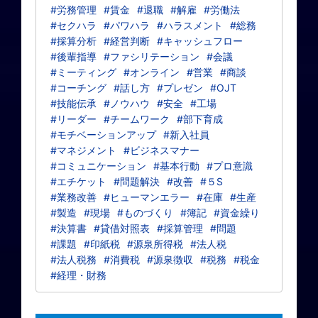
#労務管理
#賃金
#退職
#解雇
#労働法
#セクハラ
#パワハラ
#ハラスメント
#総務
#採算分析
#経営判断
#キャッシュフロー
#後輩指導
#ファシリテーション
#会議
#ミーティング
#オンライン
#営業
#商談
#コーチング
#話し方
#プレゼン
#OJT
#技能伝承
#ノウハウ
#安全
#工場
#リーダー
#チームワーク
#部下育成
#モチベーションアップ
#新入社員
#マネジメント
#ビジネスマナー
#コミュニケーション
#基本行動
#プロ意識
#エチケット
#問題解決
#改善
#５S
#業務改善
#ヒューマンエラー
#在庫
#生産
#製造
#現場
#ものづくり
#簿記
#資金繰り
#決算書
#貸借対照表
#採算管理
#問題
#課題
#印紙税
#源泉所得税
#法人税
#法人税務
#消費税
#源泉徴収
#税務
#税金
#経理・財務