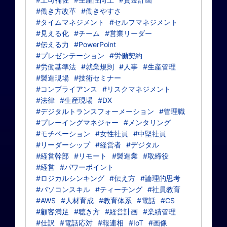
#働き方改革
#働きやすさ
#タイムマネジメント
#セルフマネジメント
#見える化
#チーム
#営業リーダー
#伝える力
#PowerPoint
#プレゼンテーション
#労働契約
#労働基準法
#就業規則
#人事
#生産管理
#製造現場
#技術セミナー
#コンプライアンス
#リスクマネジメント
#法律
#生産現場
#DX
#デジタルトランスフォーメーション
#管理職
#プレーイングマネジャー
#メンタリング
#モチベーション
#女性社員
#中堅社員
#リーダーシップ
#経営者
#デジタル
#経営幹部
#リモート
#製造業
#取締役
#経営
#パワーポイント
#ロジカルシンキング
#伝え方
#論理的思考
#パソコンスキル
#ティーチング
#社員教育
#AWS
#人材育成
#教育体系
#電話
#CS
#顧客満足
#聴き方
#経営計画
#業績管理
#仕訳
#電話応対
#報連相
#IoT
#画像