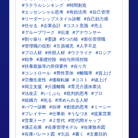
#ラテラルシンキング
#時間創造
#エッセンシャル思考
#有効活用
#自己管理
#リーダーシップスタイル診断
#自己効力感
#任せる
#企業会計
#コスト意識
#売上
#グループワーク
#伝達
#アナウンサー
#割り振り
#委譲
#5つの箱
#新任管理職
#管理職の役割
#欠員補充
#人手不足
#プロ人材
#外部人材
#ウクライナ
#ロシア
#戦争
#基礎控除
#給与所得控除
#扶養親族等の所得要件
#在り方
#コントロール
#男性育休
#離職率
#賃上げ
#労働生産性
#価格転嫁
#コスト
#値上げ
#両立支援
#介護離職
#育児介護休業法
#法改正
#いくぷら
#批判的思考
#プロ
#組織力
#叱る
#求められる人材
#パワー診断
#自律
#創造的思考
#ミーシー
#プレイヤー
#仕事術
#うなづき
#提案営業
#営業トーク
#Ｚ世代
#世代間ギャップ
#適正在庫
#在庫管理モデル
#在庫散布図
#在庫パレート図
#欠品
#書く
#文書目的