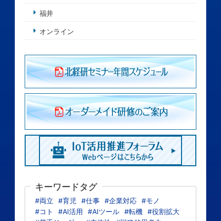
福井
オンライン
キーワードタグ
#両立
#育児
#仕事
#企業対応
#モノ
#コト
#AI活用
#AIツール
#転機
#役割拡大