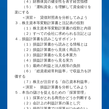
（４）財務体質の健全性を表す経営指標
（５）「運転資金」を理解して資金繰りを
楽にする
＜演習＞ 貸借対照表を分析してみよう
３．株主資本等変動計算書と注記表の役割
（１）株主資本等変動計算書の役割と内容
（２）すべての会社に求められる注記とは
４．損益計算書を読みこなすポイント
（１）損益計算書から読みとる情報とは
（２）損益計算書から見抜く商品力
（３）損益計算書から見る本業力
（４）損益計算書から見る実力
（５）最終の利益と法人税等の負担
（６）「総資産経常利益率」で収益力を評
価する
（７）株主が注目する「自己資本利益率」
＜演習＞ 損益計算書を分析してみよう
５．本当の儲けを捉えるための「採算管理」
（１）採算がとれる商売かどうか判断する
（２）会計上の利益計算の落とし穴
（３）損益計算書では採算がつかめない