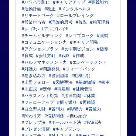
#パワハラ防止
#キャリアアップ
#実践能力
#活動計画
#改正
#メンタルヘルス
#リモートワーク
#ロールプレイング
#営業担当者
#理論的思考
#仮説
#相互理解
#レゴ®シリアスプレイ®
#チームビルディング
#レゴブロック
#演習
#コミュニケーション力
#キャリア開発
#アクションプラン
#長中期ビジョン
#指導
#育成
#会社方針
#戦略
#作成
#セルフマネジメント力
#エンゲージメント
#対話力
#問題発見
#フィードバック
#巻き込み力
#役割認識
#動機づけ
#上司フォロー
#図解手法
#基礎知識
#株主
#非正規
#定年
#再雇用
#健康管理
#ハラスメント対策
#法律知識
#休業
#フォローアップ
#振り返り
#再確認
#自立型人財
#質問力
#影響力
#貫通力
#関わり方
#信頼関係
#自己紹介
#プレップ法
#ホールパート法
#FABE法
#プレゼン演習
#キャプテンシー
#キャプテン
#対人スキル
#チームプレー