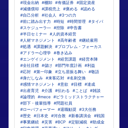
#現金出納
#棚卸
#有価証券
#固定資産
#減価償却
#課税売上
#褒める
#認める
#自己分析
#社会人
#3つの力
#前に踏み出す力
#時短
#時間管理
#タイパ
#スケジューラ―
#控除
#申告書
#半日セミナー
#人的資本経営
#人材マネジメント
#高年齢者
#継続雇用
#処遇
#課題解決
#プロブレム・フォーカス
#アドラー心理学
#巻き込み
#エンゲイジメント
#経営課題
#経営本陣
#全社目標
#儲け
#部門年度計画
#利益
#応対
#第一印象
#立ち居振る舞い
#敬語
#身だしなみ
#来客応対
#名刺交換
#感情マネジメント
#意欲
#目標
#達成
#出産育児
#介護
#伝わる
#ことば
#雑談
#論理的
#mece
#ピラミッドストラクチャー
#部下・後輩指導
#問題社員
#ローパフォーマー
#退職勧奨
#3大任務
#歴史
#日本史
#河合敦
#新春講演会
#戦国
#事業継続
#災害
#BCP
#定額減税
#助成金