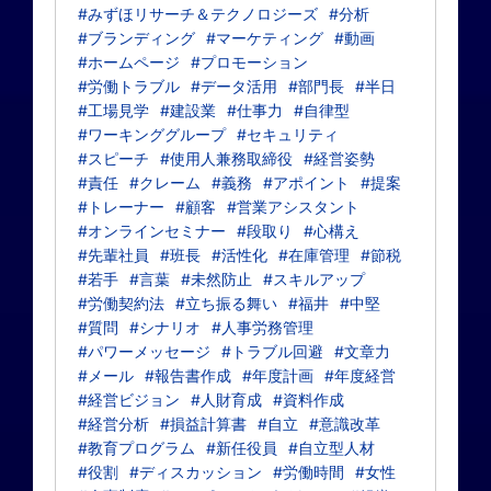
#みずほリサーチ＆テクノロジーズ
#分析
#ブランディング
#マーケティング
#動画
#ホームページ
#プロモーション
#労働トラブル
#データ活用
#部門長
#半日
#工場見学
#建設業
#仕事力
#自律型
#ワーキンググループ
#セキュリティ
#スピーチ
#使用人兼務取締役
#経営姿勢
#責任
#クレーム
#義務
#アポイント
#提案
#トレーナー
#顧客
#営業アシスタント
#オンラインセミナー
#段取り
#心構え
#先輩社員
#班長
#活性化
#在庫管理
#節税
#若手
#言葉
#未然防止
#スキルアップ
#労働契約法
#立ち振る舞い
#福井
#中堅
#質問
#シナリオ
#人事労務管理
#パワーメッセージ
#トラブル回避
#文章力
#メール
#報告書作成
#年度計画
#年度経営
#経営ビジョン
#人財育成
#資料作成
#経営分析
#損益計算書
#自立
#意識改革
#教育プログラム
#新任役員
#自立型人材
#役割
#ディスカッション
#労働時間
#女性