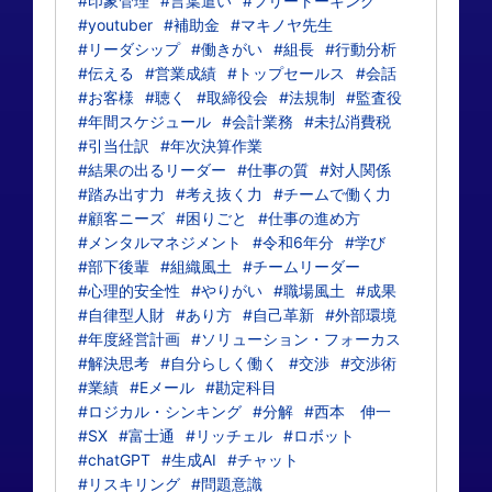
#印象管理
#言葉遣い
#フリートーキング
#youtuber
#補助金
#マキノヤ先生
#リーダシップ
#働きがい
#組長
#行動分析
#伝える
#営業成績
#トップセールス
#会話
#お客様
#聴く
#取締役会
#法規制
#監査役
#年間スケジュール
#会計業務
#未払消費税
#引当仕訳
#年次決算作業
#結果の出るリーダー
#仕事の質
#対人関係
#踏み出す力
#考え抜く力
#チームで働く力
#顧客ニーズ
#困りごと
#仕事の進め方
#メンタルマネジメント
#令和6年分
#学び
#部下後輩
#組織風土
#チームリーダー
#心理的安全性
#やりがい
#職場風土
#成果
#自律型人財
#あり方
#自己革新
#外部環境
#年度経営計画
#ソリューション・フォーカス
#解決思考
#自分らしく働く
#交渉
#交渉術
#業績
#Eメール
#勘定科目
#ロジカル・シンキング
#分解
#西本 伸一
#SX
#富士通
#リッチェル
#ロボット
#chatGPT
#生成AI
#チャット
#リスキリング
#問題意識