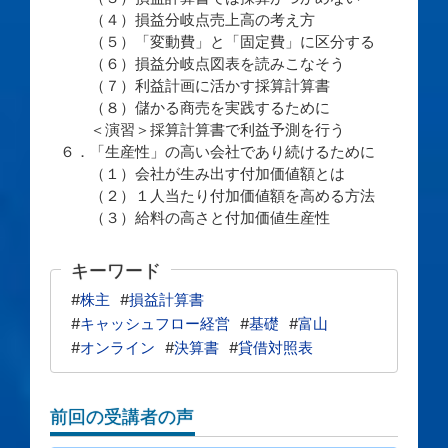
（４）損益分岐点売上高の考え方
（５）「変動費」と「固定費」に区分する
（６）損益分岐点図表を読みこなそう
（７）利益計画に活かす採算計算書
（８）儲かる商売を実践するために
＜演習＞採算計算書で利益予測を行う
６．「生産性」の高い会社であり続けるために
（１）会社が生み出す付加価値額とは
（２）１人当たり付加価値額を高める方法
（３）給料の高さと付加価値生産性
キーワード
#
株主
#
損益計算書
#
キャッシュフロー経営
#
基礎
#
富山
#
オンライン
#
決算書
#
貸借対照表
前回の受講者の声