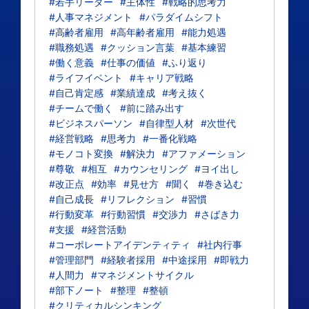
#若手リーダー
#主体性
#戦略的思考力
#人事マネジメント
#パラダイムシフト
#高齢者雇用
#高年齢者雇用
#能力処遇
#職務処遇
#クッション言葉
#基本練習
#働く意義
#仕事の価値
#ふり返り
#ライフイベント
#キャリア戦略
#自己肯定感
#業績達成
#考え抜く
#チームで働く
#前に踏み出す
#ビジネスパーソン
#自律型人材
#次世代
#経営戦略
#思考力
#一番化戦略
#モノコト変換
#解決力
#アファメーション
#尊敬
#相互
#カウンセリング
#ヨイ出し
#改正点
#効率
#見せ方
#聞く
#巻き込む
#自己成長
#リフレクション
#習慣
#行動変革
#行動習慣
#交渉力
#さばき力
#支援
#経営活動
#コーポレートアイデンティティ
#社内行事
#管理部門
#経験者採用
#中途採用
#即戦力
#人間力
#マネジメントサイクル
#部下ノート
#整理
#整頓
#クリティカルシンキング