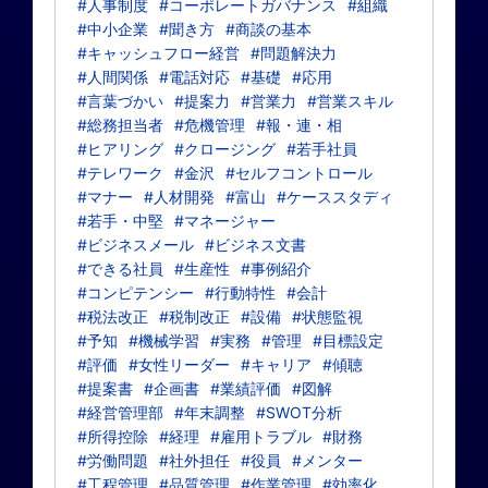
#人事制度
#コーポレートガバナンス
#組織
#中小企業
#聞き方
#商談の基本
#キャッシュフロー経営
#問題解決力
#人間関係
#電話対応
#基礎
#応用
#言葉づかい
#提案力
#営業力
#営業スキル
#総務担当者
#危機管理
#報・連・相
#ヒアリング
#クロージング
#若手社員
#テレワーク
#金沢
#セルフコントロール
#マナー
#人材開発
#富山
#ケーススタディ
#若手・中堅
#マネージャー
#ビジネスメール
#ビジネス文書
#できる社員
#生産性
#事例紹介
#コンピテンシー
#行動特性
#会計
#税法改正
#税制改正
#設備
#状態監視
#予知
#機械学習
#実務
#管理
#目標設定
#評価
#女性リーダー
#キャリア
#傾聴
#提案書
#企画書
#業績評価
#図解
#経営管理部
#年末調整
#SWOT分析
#所得控除
#経理
#雇用トラブル
#財務
#労働問題
#社外担任
#役員
#メンター
#工程管理
#品質管理
#作業管理
#効率化