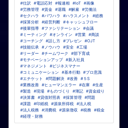
#仕訳
#電話応対
#報連相
#IoT
#画像
#労務管理
#賃金
#退職
#解雇
#労働法
#セクハラ
#パワハラ
#ハラスメント
#総務
#採算分析
#経営判断
#キャッシュフロー
#後輩指導
#ファシリテーション
#会議
#ミーティング
#オンライン
#営業
#商談
#コーチング
#話し方
#プレゼン
#OJT
#技能伝承
#ノウハウ
#安全
#工場
#リーダー
#チームワーク
#部下育成
#モチベーションアップ
#新入社員
#マネジメント
#ビジネスマナー
#コミュニケーション
#基本行動
#プロ意識
#エチケット
#問題解決
#改善
#５S
#業務改善
#ヒューマンエラー
#在庫
#生産
#製造
#現場
#ものづくり
#簿記
#資金繰り
#決算書
#貸借対照表
#採算管理
#問題
#課題
#印紙税
#源泉所得税
#法人税
#法人税務
#消費税
#源泉徴収
#税務
#税金
#経理・財務