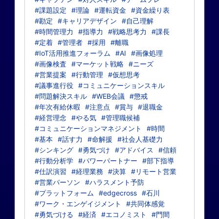
#課題設定
#理論
#運転資金
#資金繰り表
#勘定
#キャリアデザイン
#自己理解
#時間管理力
#指導力
#戦略思考力
#課長
#定着
#管理者
#採用
#離職
#IoT活用推進フォーラム
#AI
#画像処理
#画像検査
#マーケット戦略
#ニーズ
#営業提案
#行動管理
#仮想思考
#議事進行役
#コミュニケーションスキル
#問題解決スキル
#WEB会議
#懲戒
#年次有給休暇
#注意点
#賞与
#退職金
#経営理念
#やる気
#管理職候補
#コミュニケーションマネジメント
#時間
#基本
#話す力
#命解援
#社会人基礎力
#シンキング
#勇気づけ
#アドバイス
#信頼
#行動分析学
#パワーパートナー
#部下指導
#仕訳演習
#経理業務
#決算
#リモート営業
#営業パーソン
#ハラスメント予防
#プラットフォーム
#edgecross
#石川
#ワーク・エンゲイジメント
#共同体感覚
#勇気づける
#経済
#エコノミスト
#門間