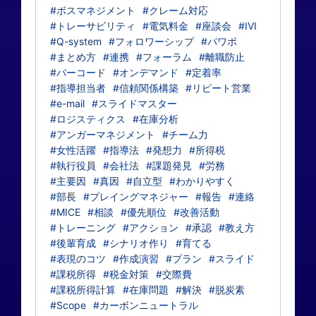
#ボスマネジメント
#クレーム対応
#トレーサビリティ
#電気料金
#座談会
#IVI
#Q-system
#フォロワーシップ
#パワポ
#まとめ方
#連携
#フォーラム
#離職防止
#バーコード
#オンデマンド
#定着率
#指導担当者
#信頼関係構築
#リピート営業
#e-mail
#スライドマスター
#ロジスティクス
#在庫分析
#アンガーマネジメント
#チーム力
#女性活躍
#指導法
#発想力
#所得税
#執行役員
#会社法
#課題発見
#労務
#主要因
#真因
#自立型
#わかりやすく
#部長
#プレイングマネジャー
#報告
#連絡
#MICE
#相談
#優先順位
#改善活動
#トレーニング
#アクション
#承認
#教え方
#後輩育成
#シナリオ作り
#育てる
#表現のコツ
#作成演習
#プラン
#スライド
#課税所得
#税金対策
#交際費
#課税所得計算
#在庫問題
#解決
#脱炭素
#Scope
#カーボンニュートラル