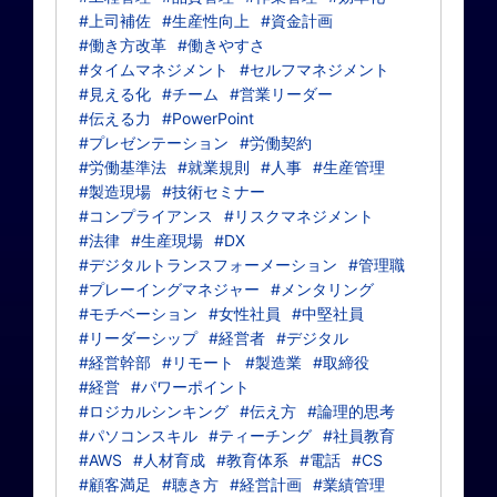
#上司補佐
#生産性向上
#資金計画
#働き方改革
#働きやすさ
#タイムマネジメント
#セルフマネジメント
#見える化
#チーム
#営業リーダー
#伝える力
#PowerPoint
#プレゼンテーション
#労働契約
#労働基準法
#就業規則
#人事
#生産管理
#製造現場
#技術セミナー
#コンプライアンス
#リスクマネジメント
#法律
#生産現場
#DX
#デジタルトランスフォーメーション
#管理職
#プレーイングマネジャー
#メンタリング
#モチベーション
#女性社員
#中堅社員
#リーダーシップ
#経営者
#デジタル
#経営幹部
#リモート
#製造業
#取締役
#経営
#パワーポイント
#ロジカルシンキング
#伝え方
#論理的思考
#パソコンスキル
#ティーチング
#社員教育
#AWS
#人材育成
#教育体系
#電話
#CS
#顧客満足
#聴き方
#経営計画
#業績管理