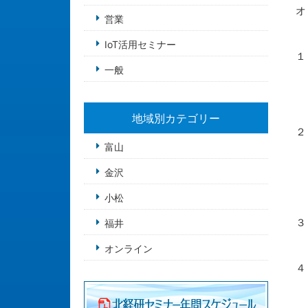
オ
営業
・
・
IoT活用セミナー
１
一般
・
①
・
①
地域別カテゴリー
２
・
富山
①
金沢
②
③
小松
④
３
福井
①
オンライン
②
４
①
②