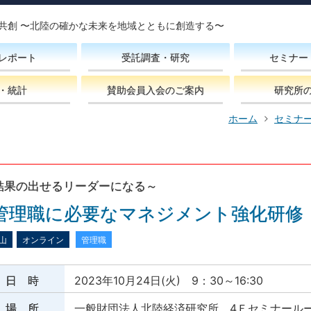
共創 〜北陸の確かな未来を地域とともに創造する〜
レポート
受託調査・研究
セミナー
・統計
賛助会員入会のご案内
研究所
ホーム
セミナ
結果の出せるリーダーになる～
管理職に必要なマネジメント強化研修
山
オンライン
管理職
日 時
2023年10月24日(火) 9：30～16:30
場 所
一般財団法人北陸経済研究所 4Ｆセミナール