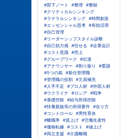
#部下ノート
#整理
#整頓
#クリティカルシンキング
#ラテラルシンキング
#時間創造
#エッセンシャル思考
#有効活用
#自己管理
#リーダーシップスタイル診断
#自己効力感
#任せる
#企業会計
#コスト意識
#売上
#グループワーク
#伝達
#アナウンサー
#割り振り
#委譲
#5つの箱
#新任管理職
#管理職の役割
#欠員補充
#人手不足
#プロ人材
#外部人材
#ウクライナ
#ロシア
#戦争
#基礎控除
#給与所得控除
#扶養親族等の所得要件
#在り方
#コントロール
#男性育休
#離職率
#賃上げ
#労働生産性
#価格転嫁
#コスト
#値上げ
#両立支援
#介護離職