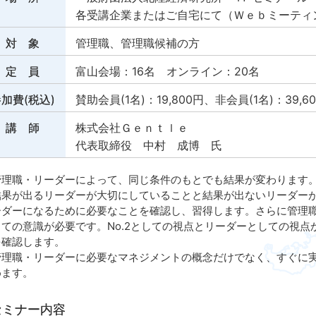
各受講企業またはご自宅にて（Ｗｅｂミーティン
対 象
管理職、管理職候補の方
定 員
富山会場：16名 オンライン：20名
加費(税込)
賛助会員(1名)：19,800円、非会員(1名)：39,6
講 師
株式会社Ｇｅｎｔｌｅ
代表取締役 中村 成博 氏
理職・リーダーによって、同じ条件のもとでも結果が変わります
果が出るリーダーが大切にしていることと結果が出ないリーダーが
ーダーになるために必要なことを確認し、習得します。さらに管理職
しての意識が必要です。No.2としての視点とリーダーとしての視
を確認します。
理職・リーダーに必要なマネジメントの概念だけでなく、すぐに実
めます。
セミナー内容