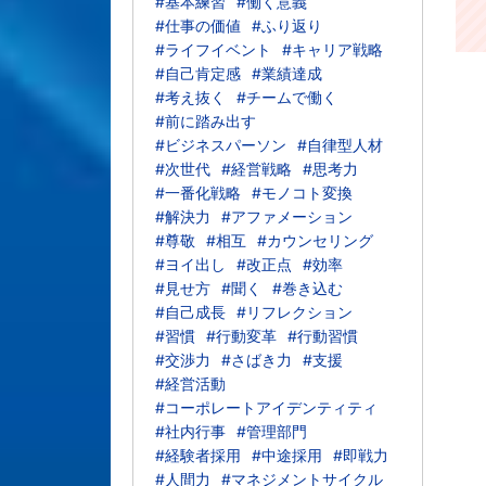
#基本練習
#働く意義
#仕事の価値
#ふり返り
#ライフイベント
#キャリア戦略
#自己肯定感
#業績達成
#考え抜く
#チームで働く
#前に踏み出す
#ビジネスパーソン
#自律型人材
#次世代
#経営戦略
#思考力
#一番化戦略
#モノコト変換
#解決力
#アファメーション
#尊敬
#相互
#カウンセリング
#ヨイ出し
#改正点
#効率
#見せ方
#聞く
#巻き込む
#自己成長
#リフレクション
#習慣
#行動変革
#行動習慣
#交渉力
#さばき力
#支援
#経営活動
#コーポレートアイデンティティ
#社内行事
#管理部門
#経験者採用
#中途採用
#即戦力
#人間力
#マネジメントサイクル