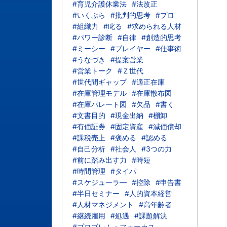
#育児介護休業法
#法改正
#いくぷら
#批判的思考
#プロ
#組織力
#叱る
#求められる人材
#パワー診断
#自律
#創造的思考
#ミーシー
#プレイヤー
#仕事術
#うなづき
#提案営業
#営業トーク
#Ｚ世代
#世代間ギャップ
#適正在庫
#在庫管理モデル
#在庫散布図
#在庫パレート図
#欠品
#書く
#文書目的
#現金出納
#棚卸
#有価証券
#固定資産
#減価償却
#課税売上
#褒める
#認める
#自己分析
#社会人
#3つの力
#前に踏み出す力
#時短
#時間管理
#タイパ
#スケジューラ―
#控除
#申告書
#半日セミナー
#人的資本経営
#人材マネジメント
#高年齢者
#継続雇用
#処遇
#課題解決
#プロブレム・フォーカス