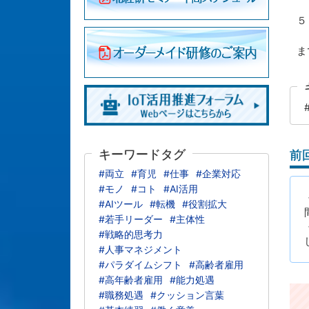
③
５．
具
ま
キーワードタグ
前
#両立
#育児
#仕事
#企業対応
#モノ
#コト
#AI活用
#AIツール
#転機
#役割拡大
#若手リーダー
#主体性
#戦略的思考力
#人事マネジメント
#パラダイムシフト
#高齢者雇用
#高年齢者雇用
#能力処遇
#職務処遇
#クッション言葉