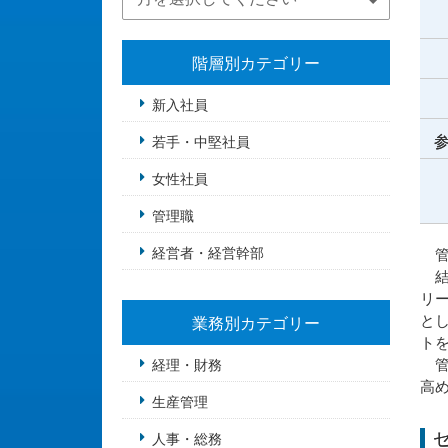
階層別カテゴリー
新入社員
参
若手・中堅社員
女性社員
管理職
経営者・経営幹部
管
結
リ
と
業務別カテゴリー
ト
管
経理・財務
高
生産管理
人事・総務