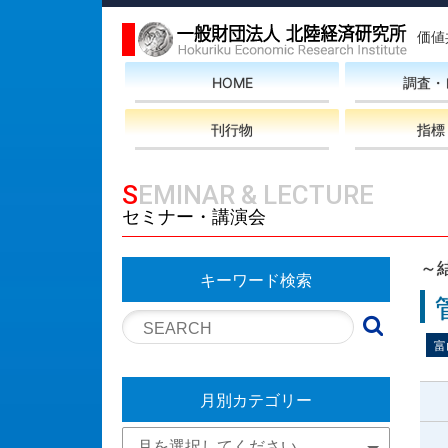
価値
HOME
調査・
刊行物
指標
SEMINAR & LECTURE
セミナー・講演会
～
キーワード検索
富
月別カテゴリー