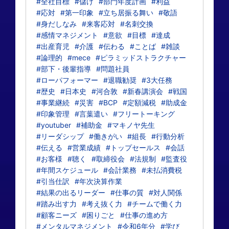
#全社目標
#儲け
#部門年度計画
#利益
#応対
#第一印象
#立ち居振る舞い
#敬語
#身だしなみ
#来客応対
#名刺交換
#感情マネジメント
#意欲
#目標
#達成
#出産育児
#介護
#伝わる
#ことば
#雑談
#論理的
#mece
#ピラミッドストラクチャー
#部下・後輩指導
#問題社員
#ローパフォーマー
#退職勧奨
#3大任務
#歴史
#日本史
#河合敦
#新春講演会
#戦国
#事業継続
#災害
#BCP
#定額減税
#助成金
#印象管理
#言葉遣い
#フリートーキング
#youtuber
#補助金
#マキノヤ先生
#リーダシップ
#働きがい
#組長
#行動分析
#伝える
#営業成績
#トップセールス
#会話
#お客様
#聴く
#取締役会
#法規制
#監査役
#年間スケジュール
#会計業務
#未払消費税
#引当仕訳
#年次決算作業
#結果の出るリーダー
#仕事の質
#対人関係
#踏み出す力
#考え抜く力
#チームで働く力
#顧客ニーズ
#困りごと
#仕事の進め方
#メンタルマネジメント
#令和6年分
#学び