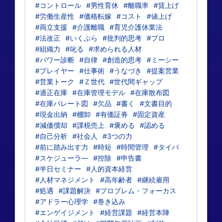
#コントロール
#男性育休
#離職率
#賃上げ
#労働生産性
#価格転嫁
#コスト
#値上げ
#両立支援
#介護離職
#育児介護休業法
#法改正
#いくぷら
#批判的思考
#プロ
#組織力
#叱る
#求められる人材
#パワー診断
#自律
#創造的思考
#ミーシー
#プレイヤー
#仕事術
#うなづき
#提案営業
#営業トーク
#Ｚ世代
#世代間ギャップ
#適正在庫
#在庫管理モデル
#在庫散布図
#在庫パレート図
#欠品
#書く
#文書目的
#現金出納
#棚卸
#有価証券
#固定資産
#減価償却
#課税売上
#褒める
#認める
#自己分析
#社会人
#3つの力
#前に踏み出す力
#時短
#時間管理
#タイパ
#スケジューラ―
#控除
#申告書
#半日セミナー
#人的資本経営
#人材マネジメント
#高年齢者
#継続雇用
#処遇
#課題解決
#プロブレム・フォーカス
#アドラー心理学
#巻き込み
#エンゲイジメント
#経営課題
#経営本陣