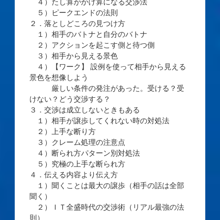
４）たし算がかけ算になる交渉法
５）ピークエンドの法則
２．落としどころの見つけ方
１）相手のバトナと自分のバトナ
２）アクションを起こす側と待つ側
３）相手から見える景色
４）【ワーク】 設例を使って相手から見える
景色を想像しよう
厳しい条件の発注があった。受ける？受
けない？どう交渉する？
３．交渉は成立しないときもある
１）相手が譲歩してくれない時の対処法
２）上手な断り方
３）クレーム処理の注意点
４）断られ方パターン別対処法
５）究極の上手な断られ方
４．伝える内容より伝え方
１）聞くことは最大の譲歩（相手の話は全部
聞く）
２）ＩＴ全盛時代の交渉術（リアル最強の法
則）