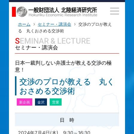
ホーム
セミナー・講演会
交渉のプロが教え
る 丸くおさめる交渉術
SEMINAR & LECTURE
セミナー・講演会
日本一裁判しない弁護士が教える交渉の極
意！
交渉のプロが教える 丸く
おさめる交渉術
新企画
金沢
営業
日 時
2024年7月4日(木) 9:30～16:30