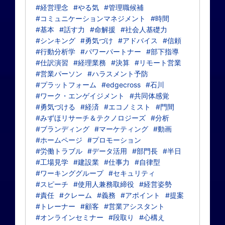
#経営理念
#やる気
#管理職候補
#コミュニケーションマネジメント
#時間
#基本
#話す力
#命解援
#社会人基礎力
#シンキング
#勇気づけ
#アドバイス
#信頼
#行動分析学
#パワーパートナー
#部下指導
#仕訳演習
#経理業務
#決算
#リモート営業
#営業パーソン
#ハラスメント予防
#プラットフォーム
#edgecross
#石川
#ワーク・エンゲイジメント
#共同体感覚
#勇気づける
#経済
#エコノミスト
#門間
#みずほリサーチ＆テクノロジーズ
#分析
#ブランディング
#マーケティング
#動画
#ホームページ
#プロモーション
#労働トラブル
#データ活用
#部門長
#半日
#工場見学
#建設業
#仕事力
#自律型
#ワーキンググループ
#セキュリティ
#スピーチ
#使用人兼務取締役
#経営姿勢
#責任
#クレーム
#義務
#アポイント
#提案
#トレーナー
#顧客
#営業アシスタント
#オンラインセミナー
#段取り
#心構え