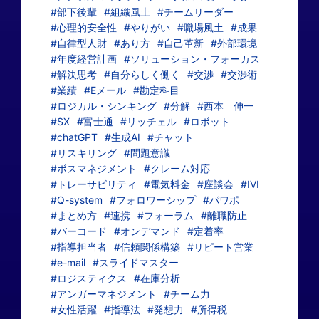
#部下後輩
#組織風土
#チームリーダー
#心理的安全性
#やりがい
#職場風土
#成果
#自律型人財
#あり方
#自己革新
#外部環境
#年度経営計画
#ソリューション・フォーカス
#解決思考
#自分らしく働く
#交渉
#交渉術
#業績
#Eメール
#勘定科目
#ロジカル・シンキング
#分解
#西本 伸一
#SX
#富士通
#リッチェル
#ロボット
#chatGPT
#生成AI
#チャット
#リスキリング
#問題意識
#ボスマネジメント
#クレーム対応
#トレーサビリティ
#電気料金
#座談会
#IVI
#Q-system
#フォロワーシップ
#パワポ
#まとめ方
#連携
#フォーラム
#離職防止
#バーコード
#オンデマンド
#定着率
#指導担当者
#信頼関係構築
#リピート営業
#e-mail
#スライドマスター
#ロジスティクス
#在庫分析
#アンガーマネジメント
#チーム力
#女性活躍
#指導法
#発想力
#所得税