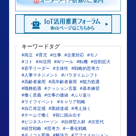
キーワードタグ
#両立
#育児
#仕事
#企業対応
#モノ
#コト
#AI活用
#AIツール
#転機
#役割拡大
#若手リーダー
#主体性
#戦略的思考力
#人事マネジメント
#パラダイムシフト
#高齢者雇用
#高年齢者雇用
#能力処遇
#職務処遇
#クッション言葉
#基本練習
#働く意義
#仕事の価値
#ふり返り
#ライフイベント
#キャリア戦略
#自己肯定感
#業績達成
#考え抜く
#チームで働く
#前に踏み出す
#ビジネスパーソン
#自律型人材
#次世代
#経営戦略
#思考力
#一番化戦略
#モノコト変換
#解決力
#アファメーション