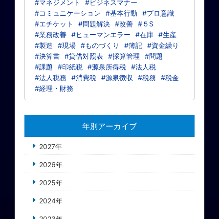
#マネジメント
#ビジネスマナー
#コミュニケーション
#基本行動
#プロ意識
#エチケット
#問題解決
#改善
#５S
#業務改善
#ヒューマンエラー
#在庫
#生産
#製造
#現場
#ものづくり
#簿記
#資金繰り
#決算書
#貸借対照表
#採算管理
#問題
#課題
#印紙税
#源泉所得税
#法人税
#法人税務
#消費税
#源泉徴収
#税務
#税金
#経理・財務
年別アーカイブ
2027年
2026年
2025年
2024年
2023年