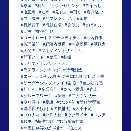
#尊敬
#相互
#カウンセリング
#ヨイ出し
#改正点
#効率
#見せ方
#聞く
#巻き込む
#自己成長
#リフレクション
#習慣
#行動変革
#行動習慣
#交渉力
#さばき力
#支援
#経営活動
#コーポレートアイデンティティ
#社内行事
#管理部門
#経験者採用
#中途採用
#即戦力
#人間力
#マネジメントサイクル
#部下ノート
#整理
#整頓
#クリティカルシンキング
#ラテラルシンキング
#時間創造
#エッセンシャル思考
#有効活用
#自己管理
#リーダーシップスタイル診断
#自己効力感
#任せる
#企業会計
#コスト意識
#売上
#グループワーク
#伝達
#アナウンサー
#割り振り
#委譲
#5つの箱
#新任管理職
#管理職の役割
#欠員補充
#人手不足
#プロ人材
#外部人材
#ウクライナ
#ロシア
#戦争
#基礎控除
#給与所得控除
#扶養親族等の所得要件
#在り方