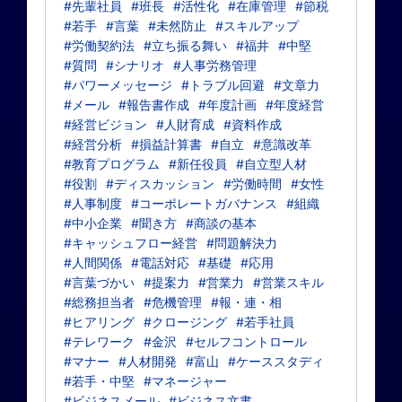
#先輩社員
#班長
#活性化
#在庫管理
#節税
#若手
#言葉
#未然防止
#スキルアップ
#労働契約法
#立ち振る舞い
#福井
#中堅
#質問
#シナリオ
#人事労務管理
#パワーメッセージ
#トラブル回避
#文章力
#メール
#報告書作成
#年度計画
#年度経営
#経営ビジョン
#人財育成
#資料作成
#経営分析
#損益計算書
#自立
#意識改革
#教育プログラム
#新任役員
#自立型人材
#役割
#ディスカッション
#労働時間
#女性
#人事制度
#コーポレートガバナンス
#組織
#中小企業
#聞き方
#商談の基本
#キャッシュフロー経営
#問題解決力
#人間関係
#電話対応
#基礎
#応用
#言葉づかい
#提案力
#営業力
#営業スキル
#総務担当者
#危機管理
#報・連・相
#ヒアリング
#クロージング
#若手社員
#テレワーク
#金沢
#セルフコントロール
#マナー
#人材開発
#富山
#ケーススタディ
#若手・中堅
#マネージャー
#ビジネスメール
#ビジネス文書