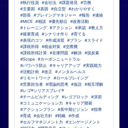
#執行役員
#会社法
#課題発見
#労務
#主要因
#真因
#自立型
#わかりやすく
#部長
#プレイングマネジャー
#報告
#連絡
#MICE
#相談
#優先順位
#改善活動
#トレーニング
#アクション
#承認
#教え方
#後輩育成
#シナリオ作り
#育てる
#表現のコツ
#作成演習
#プラン
#スライド
#課税所得
#税金対策
#交際費
#課税所得計算
#在庫問題
#解決
#脱炭素
#Scope
#カーボンニュートラル
#パワハラ防止
#キャリアアップ
#実践能力
#活動計画
#改正
#メンタルヘルス
#リモートワーク
#ロールプレイング
#営業担当者
#理論的思考
#仮説
#相互理解
#レゴ®シリアスプレイ®
#チームビルディング
#レゴブロック
#演習
#コミュニケーション力
#キャリア開発
#アクションプラン
#長中期ビジョン
#指導
#育成
#会社方針
#戦略
#作成
#セルフマネジメント力
#エンゲージメント