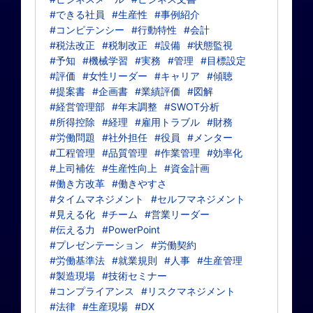
#できる社員
#生産性
#事例紹介
#コンピテンシー
#行動特性
#会計
#税法改正
#税制改正
#設備
#状態監視
#予知
#機械学習
#実務
#管理
#目標設定
#評価
#女性リーダー
#キャリア
#傾聴
#提案書
#企画書
#業績評価
#図解
#経営管理部
#年末調整
#SWOT分析
#所得控除
#経理
#雇用トラブル
#財務
#労働問題
#社外担任
#役員
#メンター
#工程管理
#品質管理
#作業管理
#効率化
#上司補佐
#生産性向上
#資金計画
#働き方改革
#働きやすさ
#タイムマネジメント
#セルフマネジメント
#見える化
#チーム
#営業リーダー
#伝える力
#PowerPoint
#プレゼンテーション
#労働契約
#労働基準法
#就業規則
#人事
#生産管理
#製造現場
#技術セミナー
#コンプライアンス
#リスクマネジメント
#法律
#生産現場
#DX