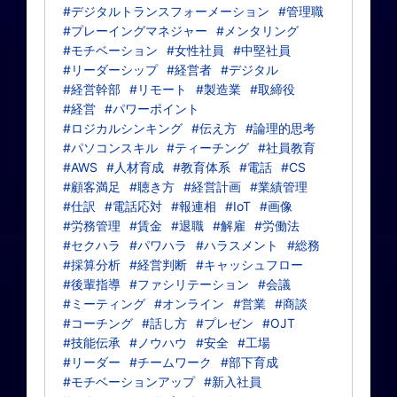
#デジタルトランスフォーメーション
#管理職
#プレーイングマネジャー
#メンタリング
#モチベーション
#女性社員
#中堅社員
#リーダーシップ
#経営者
#デジタル
#経営幹部
#リモート
#製造業
#取締役
#経営
#パワーポイント
#ロジカルシンキング
#伝え方
#論理的思考
#パソコンスキル
#ティーチング
#社員教育
#AWS
#人材育成
#教育体系
#電話
#CS
#顧客満足
#聴き方
#経営計画
#業績管理
#仕訳
#電話応対
#報連相
#IoT
#画像
#労務管理
#賃金
#退職
#解雇
#労働法
#セクハラ
#パワハラ
#ハラスメント
#総務
#採算分析
#経営判断
#キャッシュフロー
#後輩指導
#ファシリテーション
#会議
#ミーティング
#オンライン
#営業
#商談
#コーチング
#話し方
#プレゼン
#OJT
#技能伝承
#ノウハウ
#安全
#工場
#リーダー
#チームワーク
#部下育成
#モチベーションアップ
#新入社員