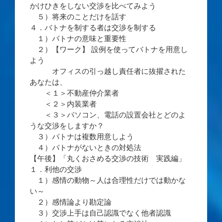
かけひきをしない交渉を比べてみよう
５）将来のことだけを話す
４．バトナを制する者は交渉を制する
１）バトナの意味と重要性
２）【ワーク】 設例を使ってバトナを用意し
よう
オフィスの引っ越し責任者に抜擢された
あなたは、
＜１＞不動産仲介業者
＜２＞内装業者
＜３＞パソコン、電話の設置会社とどのよ
うな交渉をしますか？
３）バトナは複数用意しよう
４）バトナがないときの対処法
【午後】「丸くおさめる交渉の技術 実践編」
１．利他の交渉
１）感情の動物～人は合理性だけでは動かな
い～
２）感情論より勘定論
３）交渉上手は自己認識でなく他者認識