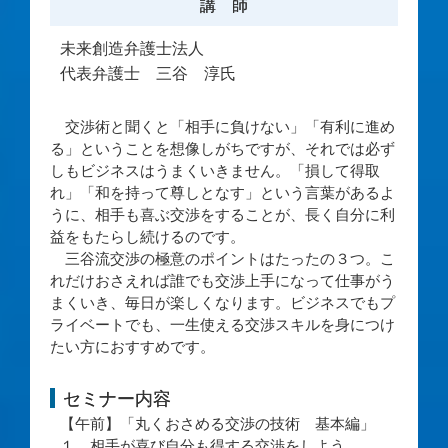
講 師
未来創造弁護士法人
代表弁護士 三谷 淳氏
交渉術と聞くと「相手に負けない」「有利に進め
る」ということを想像しがちですが、それでは必ず
しもビジネスはうまくいきません。「損して得取
れ」「和を持って尊しとなす」という言葉があるよ
うに、相手も喜ぶ交渉をすることが、長く自分に利
益をもたらし続けるのです。
三谷流交渉の極意のポイントはたったの３つ。こ
れだけおさえれば誰でも交渉上手になって仕事がう
まくいき、毎日が楽しくなります。ビジネスでもプ
ライベートでも、一生使える交渉スキルを身につけ
たい方におすすめです。
セミナー内容
【午前】「丸くおさめる交渉の技術 基本編」
１．相手が喜び自分も得する交渉をしよう