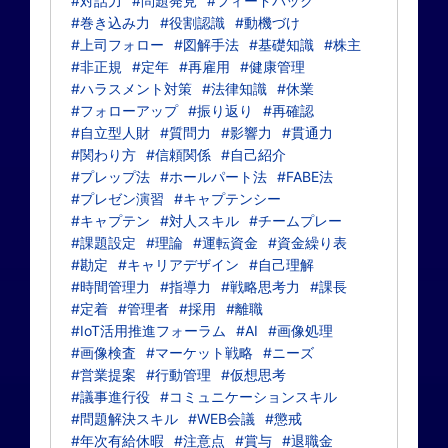
#対話力
#問題発見
#フィードバック
#巻き込み力
#役割認識
#動機づけ
#上司フォロー
#図解手法
#基礎知識
#株主
#非正規
#定年
#再雇用
#健康管理
#ハラスメント対策
#法律知識
#休業
#フォローアップ
#振り返り
#再確認
#自立型人財
#質問力
#影響力
#貫通力
#関わり方
#信頼関係
#自己紹介
#プレップ法
#ホールパート法
#FABE法
#プレゼン演習
#キャプテンシー
#キャプテン
#対人スキル
#チームプレー
#課題設定
#理論
#運転資金
#資金繰り表
#勘定
#キャリアデザイン
#自己理解
#時間管理力
#指導力
#戦略思考力
#課長
#定着
#管理者
#採用
#離職
#IoT活用推進フォーラム
#AI
#画像処理
#画像検査
#マーケット戦略
#ニーズ
#営業提案
#行動管理
#仮想思考
#議事進行役
#コミュニケーションスキル
#問題解決スキル
#WEB会議
#懲戒
#年次有給休暇
#注意点
#賞与
#退職金