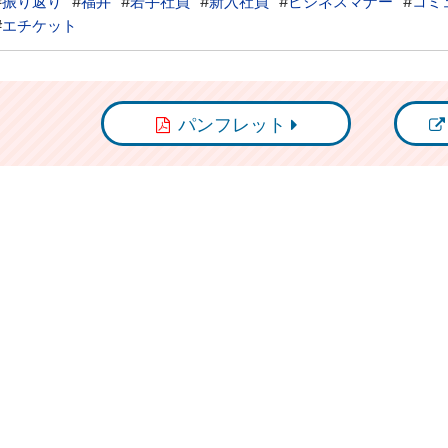
#
振り返り
#
福井
#
若手社員
#
新入社員
#
ビジネスマナー
#
コミ
#
エチケット
パンフレット