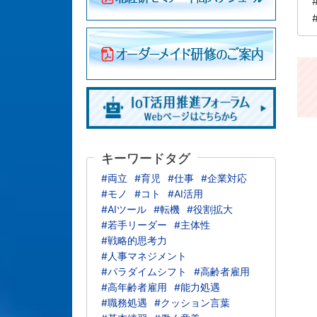
キーワードタグ
#両立
#育児
#仕事
#企業対応
#モノ
#コト
#AI活用
#AIツール
#転機
#役割拡大
#若手リーダー
#主体性
#戦略的思考力
#人事マネジメント
#パラダイムシフト
#高齢者雇用
#高年齢者雇用
#能力処遇
#職務処遇
#クッション言葉