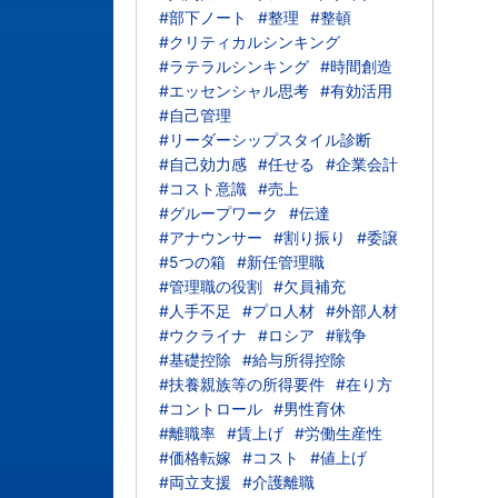
#部下ノート
#整理
#整頓
#クリティカルシンキング
#ラテラルシンキング
#時間創造
#エッセンシャル思考
#有効活用
#自己管理
#リーダーシップスタイル診断
#自己効力感
#任せる
#企業会計
#コスト意識
#売上
#グループワーク
#伝達
#アナウンサー
#割り振り
#委譲
#5つの箱
#新任管理職
#管理職の役割
#欠員補充
#人手不足
#プロ人材
#外部人材
#ウクライナ
#ロシア
#戦争
#基礎控除
#給与所得控除
#扶養親族等の所得要件
#在り方
#コントロール
#男性育休
#離職率
#賃上げ
#労働生産性
#価格転嫁
#コスト
#値上げ
#両立支援
#介護離職