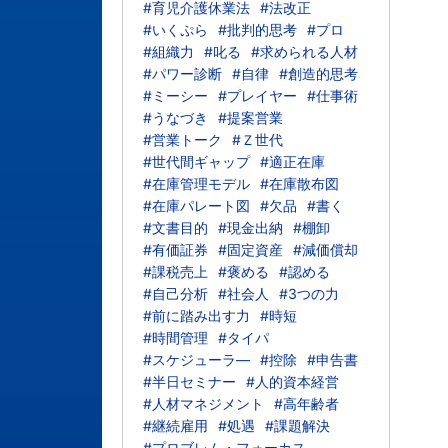
#育児介護休業法
#法改正
#いくぷら
#批判的思考
#プロ
#組織力
#叱る
#求められる人材
#パワー診断
#自律
#創造的思考
#ミーシー
#プレイヤー
#仕事術
#うなづき
#提案営業
#営業トーク
#Ｚ世代
#世代間ギャップ
#適正在庫
#在庫管理モデル
#在庫散布図
#在庫パレート図
#欠品
#書く
#文書目的
#現金出納
#棚卸
#有価証券
#固定資産
#減価償却
#課税売上
#褒める
#認める
#自己分析
#社会人
#3つの力
#前に踏み出す力
#時短
#時間管理
#タイパ
#スケジューラ―
#控除
#申告書
#半日セミナー
#人的資本経営
#人材マネジメント
#高年齢者
#継続雇用
#処遇
#課題解決
#プロブレム・フォーカス