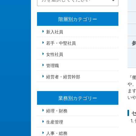
階層別カテゴリー
新入社員
参
若手・中堅社員
女性社員
管理職
経営者・経営幹部
『
や
ま
い
業務別カテゴリー
経理・財務
1
生産管理
・
人事・総務
・