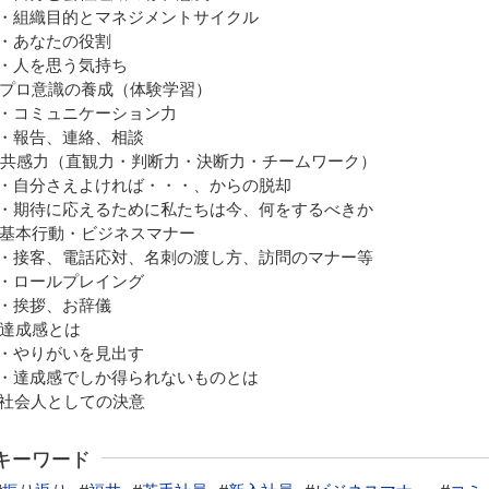
組織目的とマネジメントサイクル
あなたの役割
人を思う気持ち
. プロ意識の養成（体験学習）
コミュニケーション力
報告、連絡、相談
. 共感力（直観力・判断力・決断力・チームワーク）
自分さえよければ・・・、からの脱却
期待に応えるために私たちは今、何をするべきか
. 基本行動・ビジネスマナー
接客、電話応対、名刺の渡し方、訪問のマナー等
ロールプレイング
挨拶、お辞儀
. 達成感とは
やりがいを見出す
達成感でしか得られないものとは
. 社会人としての決意
キーワード