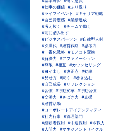
#基本練習
#働く意義
#仕事の価値
#ふり返り
#ライフイベント
#キャリア戦略
#自己肯定感
#業績達成
#考え抜く
#チームで働く
#前に踏み出す
#ビジネスパーソン
#自律型人材
#次世代
#経営戦略
#思考力
#一番化戦略
#モノコト変換
#解決力
#アファメーション
#尊敬
#相互
#カウンセリング
#ヨイ出し
#改正点
#効率
#見せ方
#聞く
#巻き込む
#自己成長
#リフレクション
#習慣
#行動変革
#行動習慣
#交渉力
#さばき力
#支援
#経営活動
#コーポレートアイデンティティ
#社内行事
#管理部門
#経験者採用
#中途採用
#即戦力
#人間力
#マネジメントサイクル