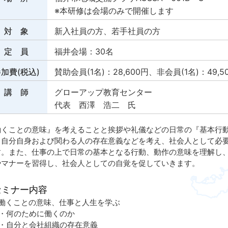
※本研修は会場のみで開催します
対 象
新入社員の方、若手社員の方
定 員
福井会場：30名
加費(税込)
賛助会員(1名)：28,600円、非会員(1名)：49,5
講 師
グローアップ教育センター
代表 西澤 浩二 氏
働くことの意味』を考えることと挨拶や礼儀などの日常の『基本行
、自分自身および関わる人の存在意義などを考え、社会人として必
す。また、仕事の上で日常の基本となる行動、動作の意味を理解し
やマナーを習得し、社会人としての自覚を促していきます。
セミナー内容
. 働くことの意味、仕事と人生を学ぶ
何のために働くのか
自分と会社組織の存在意義