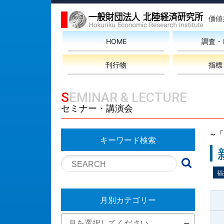
価値
HOME
調査・
刊行物
指標
SEMINAR & LECTURE
セミナー・講演会
~
キーワード検索
福
月別カテゴリー