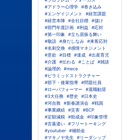
#アドラー心理学
#巻き込み
#エンゲイジメント
#経営課題
#経営本陣
#全社目標
#儲け
#部門年度計画
#利益
#応対
#第一印象
#立ち居振る舞い
#敬語
#身だしなみ
#来客応対
#名刺交換
#感情マネジメント
#意欲
#目標
#達成
#出産育児
#介護
#伝わる
#ことば
#雑談
#論理的
#mece
#ピラミッドストラクチャー
#部下・後輩指導
#問題社員
#ローパフォーマー
#退職勧奨
#3大任務
#歴史
#日本史
#河合敦
#新春講演会
#戦国
#事業継続
#災害
#BCP
#定額減税
#助成金
#印象管理
#言葉遣い
#フリートーキング
#youtuber
#補助金
#マキノヤ先生
#リーダシップ