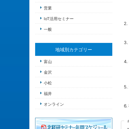
・
営業
・
・
IoT活用セミナー
2
一般
・
・
3
・
地域別カテゴリー
・
4
富山
・
金沢
・
・
小松
5
・
福井
・
オンライン
6