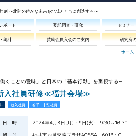
共創 〜北陸の確かな未来を地域とともに創造する〜
レポート
受託調査・研究
セミナー
・統計
賛助会員入会のご案内
研究所
ホーム
「働くことの意味」と日常の「基本行動」を重視する~
新入社員研修≪福井会場≫
井
新入社員
若手・中堅社員
日 時
2024年4月8日(月)・9日(火) 9:30～16:30
場 所
福井市地域交流プラザAOSSA 601B・C