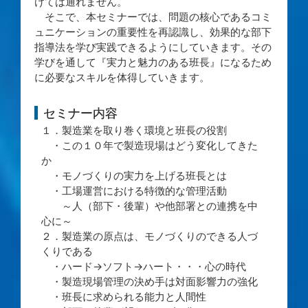
けては通れません。
そこで、本セミナーでは、問題の核心であるコミ
ュニケーションの重要性を再認識し、効果的な部下
指導法を学び実践できるようにしていきます。その
学びを通して『実力と魅力のある班長』になるため
に必要なスキルを体得していきます。
セミナー内容
１．製造業を取り巻く環境と班長の役割
・この１０年で製造現場はどう変化してきた
か
・モノづくりの実力を上げる班長とは
・工場運営における特徴的な管理活動
～人（部下・後輩）や他部署との連携を中
心に～
２．製造業の原点は、モノづくりのできる人づ
くりである
・ハード→ソフト→ハート・・・心の時代
・製造現場管理の決め手は対面影響力の強化
・班長に求められる能力と人間性