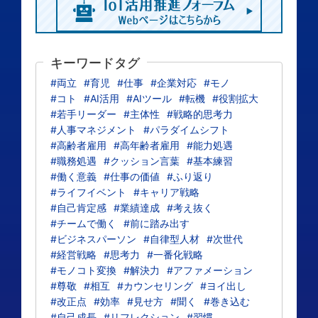
キーワードタグ
#両立
#育児
#仕事
#企業対応
#モノ
#コト
#AI活用
#AIツール
#転機
#役割拡大
#若手リーダー
#主体性
#戦略的思考力
#人事マネジメント
#パラダイムシフト
#高齢者雇用
#高年齢者雇用
#能力処遇
#職務処遇
#クッション言葉
#基本練習
#働く意義
#仕事の価値
#ふり返り
#ライフイベント
#キャリア戦略
#自己肯定感
#業績達成
#考え抜く
#チームで働く
#前に踏み出す
#ビジネスパーソン
#自律型人材
#次世代
#経営戦略
#思考力
#一番化戦略
#モノコト変換
#解決力
#アファメーション
#尊敬
#相互
#カウンセリング
#ヨイ出し
#改正点
#効率
#見せ方
#聞く
#巻き込む
#自己成長
#リフレクション
#習慣