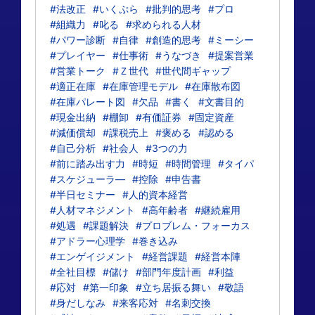
#法改正
#いくぷら
#批判的思考
#プロ
#組織力
#叱る
#求められる人材
#パワー診断
#自律
#創造的思考
#ミーシー
#プレイヤー
#仕事術
#うなづき
#提案営業
#営業トーク
#Ｚ世代
#世代間ギャップ
#適正在庫
#在庫管理モデル
#在庫散布図
#在庫パレート図
#欠品
#書く
#文書目的
#現金出納
#棚卸
#有価証券
#固定資産
#減価償却
#課税売上
#褒める
#認める
#自己分析
#社会人
#3つの力
#前に踏み出す力
#時短
#時間管理
#タイパ
#スケジューラ―
#控除
#申告書
#半日セミナー
#人的資本経営
#人材マネジメント
#高年齢者
#継続雇用
#処遇
#課題解決
#プロブレム・フォーカス
#アドラー心理学
#巻き込み
#エンゲイジメント
#経営課題
#経営本陣
#全社目標
#儲け
#部門年度計画
#利益
#応対
#第一印象
#立ち居振る舞い
#敬語
#身だしなみ
#来客応対
#名刺交換