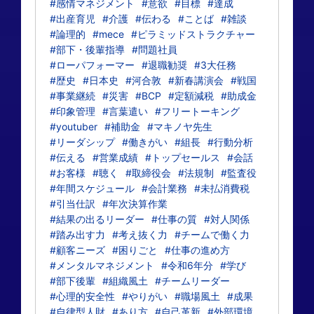
#感情マネジメント
#意欲
#目標
#達成
#出産育児
#介護
#伝わる
#ことば
#雑談
#論理的
#mece
#ピラミッドストラクチャー
#部下・後輩指導
#問題社員
#ローパフォーマー
#退職勧奨
#3大任務
#歴史
#日本史
#河合敦
#新春講演会
#戦国
#事業継続
#災害
#BCP
#定額減税
#助成金
#印象管理
#言葉遣い
#フリートーキング
#youtuber
#補助金
#マキノヤ先生
#リーダシップ
#働きがい
#組長
#行動分析
#伝える
#営業成績
#トップセールス
#会話
#お客様
#聴く
#取締役会
#法規制
#監査役
#年間スケジュール
#会計業務
#未払消費税
#引当仕訳
#年次決算作業
#結果の出るリーダー
#仕事の質
#対人関係
#踏み出す力
#考え抜く力
#チームで働く力
#顧客ニーズ
#困りごと
#仕事の進め方
#メンタルマネジメント
#令和6年分
#学び
#部下後輩
#組織風土
#チームリーダー
#心理的安全性
#やりがい
#職場風土
#成果
#自律型人財
#あり方
#自己革新
#外部環境