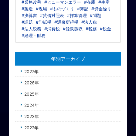
#業務改善
#ヒューマンエラー
#在庫
#生産
#製造
#現場
#ものづくり
#簿記
#資金繰り
#決算書
#貸借対照表
#採算管理
#問題
#課題
#印紙税
#源泉所得税
#法人税
#法人税務
#消費税
#源泉徴収
#税務
#税金
#経理・財務
年別アーカイブ
2027年
2026年
2025年
2024年
2023年
2022年