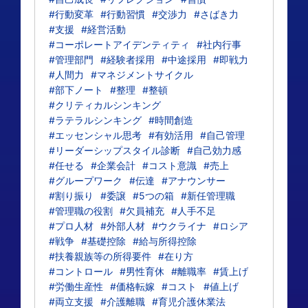
#行動変革
#行動習慣
#交渉力
#さばき力
#支援
#経営活動
#コーポレートアイデンティティ
#社内行事
#管理部門
#経験者採用
#中途採用
#即戦力
#人間力
#マネジメントサイクル
#部下ノート
#整理
#整頓
#クリティカルシンキング
#ラテラルシンキング
#時間創造
#エッセンシャル思考
#有効活用
#自己管理
#リーダーシップスタイル診断
#自己効力感
#任せる
#企業会計
#コスト意識
#売上
#グループワーク
#伝達
#アナウンサー
#割り振り
#委譲
#5つの箱
#新任管理職
#管理職の役割
#欠員補充
#人手不足
#プロ人材
#外部人材
#ウクライナ
#ロシア
#戦争
#基礎控除
#給与所得控除
#扶養親族等の所得要件
#在り方
#コントロール
#男性育休
#離職率
#賃上げ
#労働生産性
#価格転嫁
#コスト
#値上げ
#両立支援
#介護離職
#育児介護休業法