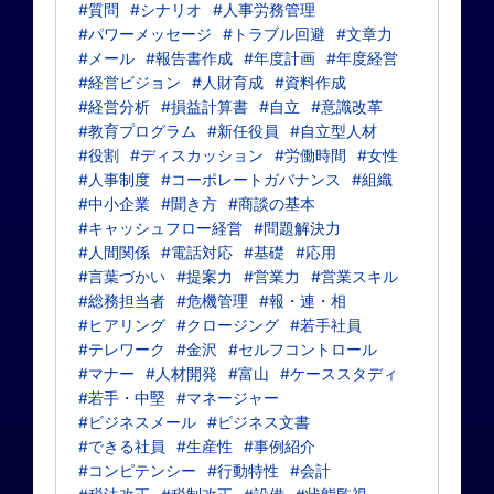
#質問
#シナリオ
#人事労務管理
#パワーメッセージ
#トラブル回避
#文章力
#メール
#報告書作成
#年度計画
#年度経営
#経営ビジョン
#人財育成
#資料作成
#経営分析
#損益計算書
#自立
#意識改革
#教育プログラム
#新任役員
#自立型人材
#役割
#ディスカッション
#労働時間
#女性
#人事制度
#コーポレートガバナンス
#組織
#中小企業
#聞き方
#商談の基本
#キャッシュフロー経営
#問題解決力
#人間関係
#電話対応
#基礎
#応用
#言葉づかい
#提案力
#営業力
#営業スキル
#総務担当者
#危機管理
#報・連・相
#ヒアリング
#クロージング
#若手社員
#テレワーク
#金沢
#セルフコントロール
#マナー
#人材開発
#富山
#ケーススタディ
#若手・中堅
#マネージャー
#ビジネスメール
#ビジネス文書
#できる社員
#生産性
#事例紹介
#コンピテンシー
#行動特性
#会計