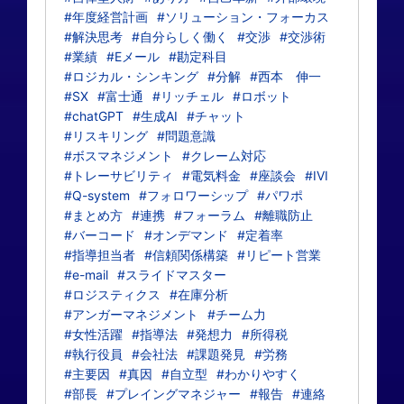
#年度経営計画
#ソリューション・フォーカス
#解決思考
#自分らしく働く
#交渉
#交渉術
#業績
#Eメール
#勘定科目
#ロジカル・シンキング
#分解
#西本 伸一
#SX
#富士通
#リッチェル
#ロボット
#chatGPT
#生成AI
#チャット
#リスキリング
#問題意識
#ボスマネジメント
#クレーム対応
#トレーサビリティ
#電気料金
#座談会
#IVI
#Q-system
#フォロワーシップ
#パワポ
#まとめ方
#連携
#フォーラム
#離職防止
#バーコード
#オンデマンド
#定着率
#指導担当者
#信頼関係構築
#リピート営業
#e-mail
#スライドマスター
#ロジスティクス
#在庫分析
#アンガーマネジメント
#チーム力
#女性活躍
#指導法
#発想力
#所得税
#執行役員
#会社法
#課題発見
#労務
#主要因
#真因
#自立型
#わかりやすく
#部長
#プレイングマネジャー
#報告
#連絡