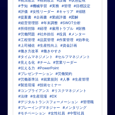
#税法改正
#税制改正
#設備
#状態監視
#予知
#機械学習
#実務
#管理
#目標設定
#評価
#女性リーダー
#キャリア
#傾聴
#提案書
#企画書
#業績評価
#図解
#経営管理部
#年末調整
#SWOT分析
#所得控除
#経理
#雇用トラブル
#財務
#労働問題
#社外担任
#役員
#メンター
#工程管理
#品質管理
#作業管理
#効率化
#上司補佐
#生産性向上
#資金計画
#働き方改革
#働きやすさ
#タイムマネジメント
#セルフマネジメント
#見える化
#チーム
#営業リーダー
#伝える力
#PowerPoint
#プレゼンテーション
#労働契約
#労働基準法
#就業規則
#人事
#生産管理
#製造現場
#技術セミナー
#コンプライアンス
#リスクマネジメント
#法律
#生産現場
#DX
#デジタルトランスフォーメーション
#管理職
#プレーイングマネジャー
#メンタリング
#モチベーション
#女性社員
#中堅社員