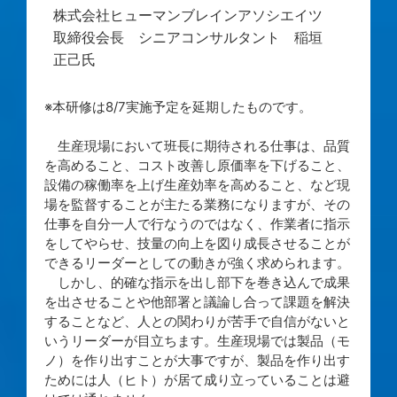
株式会社ヒューマンブレインアソシエイツ
取締役会長 シニアコンサルタント 稲垣
正己氏
※本研修は8/7実施予定を延期したものです。
生産現場において班長に期待される仕事は、品質
を高めること、コスト改善し原価率を下げること、
設備の稼働率を上げ生産効率を高めること、など現
場を監督することが主たる業務になりますが、その
仕事を自分一人で行なうのではなく、作業者に指示
をしてやらせ、技量の向上を図り成長させることが
できるリーダーとしての動きが強く求められます。
しかし、的確な指示を出し部下を巻き込んで成果
を出させることや他部署と議論し合って課題を解決
することなど、人との関わりが苦手で自信がないと
いうリーダーが目立ちます。生産現場では製品（モ
ノ）を作り出すことが大事ですが、製品を作り出す
ためには人（ヒト）が居て成り立っていることは避