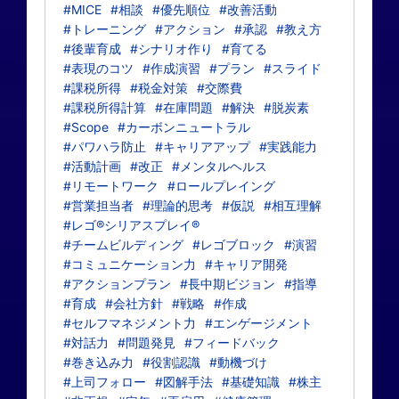
#MICE
#相談
#優先順位
#改善活動
#トレーニング
#アクション
#承認
#教え方
#後輩育成
#シナリオ作り
#育てる
#表現のコツ
#作成演習
#プラン
#スライド
#課税所得
#税金対策
#交際費
#課税所得計算
#在庫問題
#解決
#脱炭素
#Scope
#カーボンニュートラル
#パワハラ防止
#キャリアアップ
#実践能力
#活動計画
#改正
#メンタルヘルス
#リモートワーク
#ロールプレイング
#営業担当者
#理論的思考
#仮説
#相互理解
#レゴ®シリアスプレイ®
#チームビルディング
#レゴブロック
#演習
#コミュニケーション力
#キャリア開発
#アクションプラン
#長中期ビジョン
#指導
#育成
#会社方針
#戦略
#作成
#セルフマネジメント力
#エンゲージメント
#対話力
#問題発見
#フィードバック
#巻き込み力
#役割認識
#動機づけ
#上司フォロー
#図解手法
#基礎知識
#株主