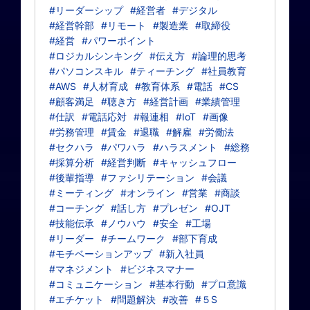
#リーダーシップ
#経営者
#デジタル
#経営幹部
#リモート
#製造業
#取締役
#経営
#パワーポイント
#ロジカルシンキング
#伝え方
#論理的思考
#パソコンスキル
#ティーチング
#社員教育
#AWS
#人材育成
#教育体系
#電話
#CS
#顧客満足
#聴き方
#経営計画
#業績管理
#仕訳
#電話応対
#報連相
#IoT
#画像
#労務管理
#賃金
#退職
#解雇
#労働法
#セクハラ
#パワハラ
#ハラスメント
#総務
#採算分析
#経営判断
#キャッシュフロー
#後輩指導
#ファシリテーション
#会議
#ミーティング
#オンライン
#営業
#商談
#コーチング
#話し方
#プレゼン
#OJT
#技能伝承
#ノウハウ
#安全
#工場
#リーダー
#チームワーク
#部下育成
#モチベーションアップ
#新入社員
#マネジメント
#ビジネスマナー
#コミュニケーション
#基本行動
#プロ意識
#エチケット
#問題解決
#改善
#５S