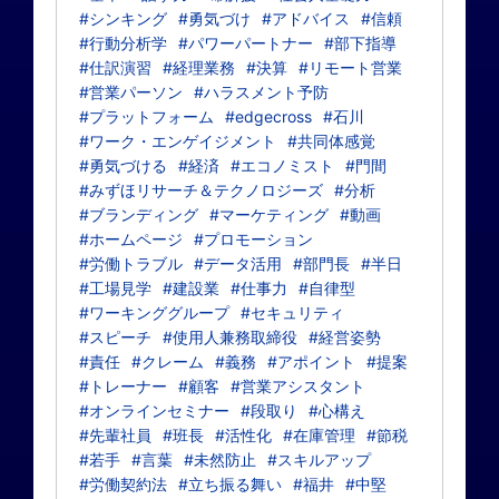
#シンキング
#勇気づけ
#アドバイス
#信頼
#行動分析学
#パワーパートナー
#部下指導
#仕訳演習
#経理業務
#決算
#リモート営業
#営業パーソン
#ハラスメント予防
#プラットフォーム
#edgecross
#石川
#ワーク・エンゲイジメント
#共同体感覚
#勇気づける
#経済
#エコノミスト
#門間
#みずほリサーチ＆テクノロジーズ
#分析
#ブランディング
#マーケティング
#動画
#ホームページ
#プロモーション
#労働トラブル
#データ活用
#部門長
#半日
#工場見学
#建設業
#仕事力
#自律型
#ワーキンググループ
#セキュリティ
#スピーチ
#使用人兼務取締役
#経営姿勢
#責任
#クレーム
#義務
#アポイント
#提案
#トレーナー
#顧客
#営業アシスタント
#オンラインセミナー
#段取り
#心構え
#先輩社員
#班長
#活性化
#在庫管理
#節税
#若手
#言葉
#未然防止
#スキルアップ
#労働契約法
#立ち振る舞い
#福井
#中堅