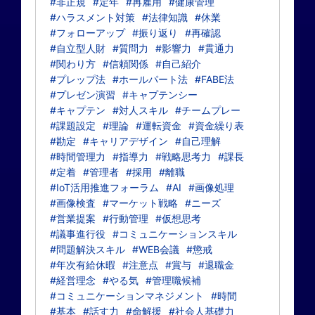
#非正規
#定年
#再雇用
#健康管理
#ハラスメント対策
#法律知識
#休業
#フォローアップ
#振り返り
#再確認
#自立型人財
#質問力
#影響力
#貫通力
#関わり方
#信頼関係
#自己紹介
#プレップ法
#ホールパート法
#FABE法
#プレゼン演習
#キャプテンシー
#キャプテン
#対人スキル
#チームプレー
#課題設定
#理論
#運転資金
#資金繰り表
#勘定
#キャリアデザイン
#自己理解
#時間管理力
#指導力
#戦略思考力
#課長
#定着
#管理者
#採用
#離職
#IoT活用推進フォーラム
#AI
#画像処理
#画像検査
#マーケット戦略
#ニーズ
#営業提案
#行動管理
#仮想思考
#議事進行役
#コミュニケーションスキル
#問題解決スキル
#WEB会議
#懲戒
#年次有給休暇
#注意点
#賞与
#退職金
#経営理念
#やる気
#管理職候補
#コミュニケーションマネジメント
#時間
#基本
#話す力
#命解援
#社会人基礎力