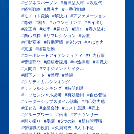
#ビジネスパーソン
#自律型人材
#次世代
#経営戦略
#思考力
#一番化戦略
#モノコト変換
#解決力
#アファメーション
#尊敬
#相互
#カウンセリング
#ヨイ出し
#改正点
#効率
#見せ方
#聞く
#巻き込む
#自己成長
#リフレクション
#習慣
#行動変革
#行動習慣
#交渉力
#さばき力
#支援
#経営活動
#コーポレートアイデンティティ
#社内行事
#管理部門
#経験者採用
#中途採用
#即戦力
#人間力
#マネジメントサイクル
#部下ノート
#整理
#整頓
#クリティカルシンキング
#ラテラルシンキング
#時間創造
#エッセンシャル思考
#有効活用
#自己管理
#リーダーシップスタイル診断
#自己効力感
#任せる
#企業会計
#コスト意識
#売上
#グループワーク
#伝達
#アナウンサー
#割り振り
#委譲
#5つの箱
#新任管理職
#管理職の役割
#欠員補充
#人手不足