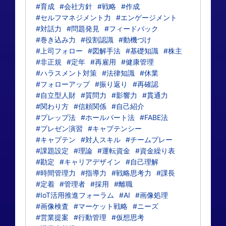
#育成
#会社方針
#戦略
#作成
#セルフマネジメント力
#エンゲージメント
#対話力
#問題発見
#フィードバック
#巻き込み力
#役割認識
#動機づけ
#上司フォロー
#図解手法
#基礎知識
#株主
#非正規
#定年
#再雇用
#健康管理
#ハラスメント対策
#法律知識
#休業
#フォローアップ
#振り返り
#再確認
#自立型人財
#質問力
#影響力
#貫通力
#関わり方
#信頼関係
#自己紹介
#プレップ法
#ホールパート法
#FABE法
#プレゼン演習
#キャプテンシー
#キャプテン
#対人スキル
#チームプレー
#課題設定
#理論
#運転資金
#資金繰り表
#勘定
#キャリアデザイン
#自己理解
#時間管理力
#指導力
#戦略思考力
#課長
#定着
#管理者
#採用
#離職
#IoT活用推進フォーラム
#AI
#画像処理
#画像検査
#マーケット戦略
#ニーズ
#営業提案
#行動管理
#仮想思考