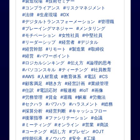
#製造現場
#技術セミナー
#コンプライアンス
#リスクマネジメント
#法律
#生産現場
#DX
#デジタルトランスフォーメーション
#管理職
#プレーイングマネジャー
#メンタリング
#モチベーション
#女性社員
#中堅社員
#リーダーシップ
#経営者
#デジタル
#経営幹部
#リモート
#製造業
#取締役
#経営
#パワーポイント
#ロジカルシンキング
#伝え方
#論理的思考
#パソコンスキル
#ティーチング
#社員教育
#AWS
#人材育成
#教育体系
#電話
#CS
#顧客満足
#聴き方
#経営計画
#業績管理
#仕訳
#電話応対
#報連相
#IoT
#画像
#労務管理
#賃金
#退職
#解雇
#労働法
#セクハラ
#パワハラ
#ハラスメント
#総務
#採算分析
#経営判断
#キャッシュフロー
#後輩指導
#ファシリテーション
#会議
#ミーティング
#オンライン
#営業
#商談
#コーチング
#話し方
#プレゼン
#OJT
#技能伝承
#ノウハウ
#安全
#工場