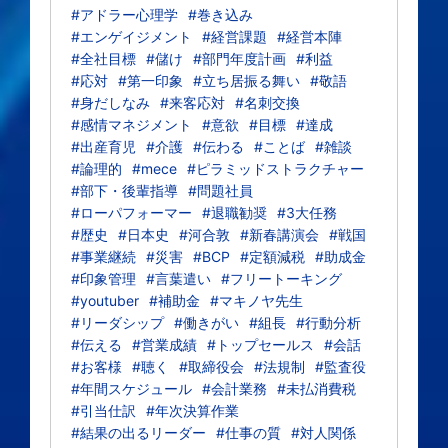
#アドラー心理学
#巻き込み
#エンゲイジメント
#経営課題
#経営本陣
#全社目標
#儲け
#部門年度計画
#利益
#応対
#第一印象
#立ち居振る舞い
#敬語
#身だしなみ
#来客応対
#名刺交換
#感情マネジメント
#意欲
#目標
#達成
#出産育児
#介護
#伝わる
#ことば
#雑談
#論理的
#mece
#ピラミッドストラクチャー
#部下・後輩指導
#問題社員
#ローパフォーマー
#退職勧奨
#3大任務
#歴史
#日本史
#河合敦
#新春講演会
#戦国
#事業継続
#災害
#BCP
#定額減税
#助成金
#印象管理
#言葉遣い
#フリートーキング
#youtuber
#補助金
#マキノヤ先生
#リーダシップ
#働きがい
#組長
#行動分析
#伝える
#営業成績
#トップセールス
#会話
#お客様
#聴く
#取締役会
#法規制
#監査役
#年間スケジュール
#会計業務
#未払消費税
#引当仕訳
#年次決算作業
#結果の出るリーダー
#仕事の質
#対人関係