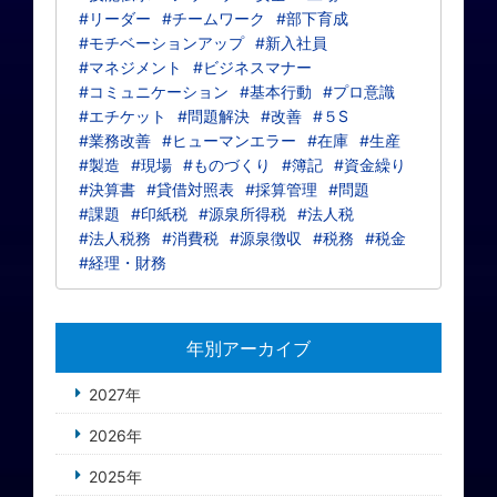
#リーダー
#チームワーク
#部下育成
#モチベーションアップ
#新入社員
#マネジメント
#ビジネスマナー
#コミュニケーション
#基本行動
#プロ意識
#エチケット
#問題解決
#改善
#５S
#業務改善
#ヒューマンエラー
#在庫
#生産
#製造
#現場
#ものづくり
#簿記
#資金繰り
#決算書
#貸借対照表
#採算管理
#問題
#課題
#印紙税
#源泉所得税
#法人税
#法人税務
#消費税
#源泉徴収
#税務
#税金
#経理・財務
年別アーカイブ
2027年
2026年
2025年