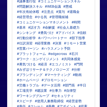
#議事進行役
#コミュニケーションスキル
#問題解決スキル
#WEB会議
#懲戒
#年次有給休暇
#注意点
#賞与
#退職金
#経営理念
#やる気
#管理職候補
#コミュニケーションマネジメント
#時間
#基本
#話す力
#命解援
#社会人基礎力
#シンキング
#勇気づけ
#アドバイス
#信頼
#行動分析学
#パワーパートナー
#部下指導
#仕訳演習
#経理業務
#決算
#リモート営業
#営業パーソン
#ハラスメント予防
#プラットフォーム
#edgecross
#石川
#ワーク・エンゲイジメント
#共同体感覚
#勇気づける
#経済
#エコノミスト
#門間
#みずほリサーチ＆テクノロジーズ
#分析
#ブランディング
#マーケティング
#動画
#ホームページ
#プロモーション
#労働トラブル
#データ活用
#部門長
#半日
#工場見学
#建設業
#仕事力
#自律型
#ワーキンググループ
#セキュリティ
#スピーチ
#使用人兼務取締役
#経営姿勢
#責任
#クレーム
#義務
#アポイント
#提案