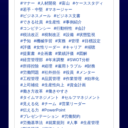
#マナー
#人材開発
#富山
#ケーススタディ
#若手・中堅
#マネージャー
#ビジネスメール
#ビジネス文書
#できる社員
#生産性
#事例紹介
#コンピテンシー
#行動特性
#会計
#税法改正
#税制改正
#設備
#状態監視
#予知
#機械学習
#実務
#管理
#目標設定
#評価
#女性リーダー
#キャリア
#傾聴
#提案書
#企画書
#業績評価
#図解
#経営管理部
#年末調整
#SWOT分析
#所得控除
#経理
#雇用トラブル
#財務
#労働問題
#社外担任
#役員
#メンター
#工程管理
#品質管理
#作業管理
#効率化
#上司補佐
#生産性向上
#資金計画
#働き方改革
#働きやすさ
#タイムマネジメント
#セルフマネジメント
#見える化
#チーム
#営業リーダー
#伝える力
#PowerPoint
#プレゼンテーション
#労働契約
#労働基準法
#就業規則
#人事
#生産管理