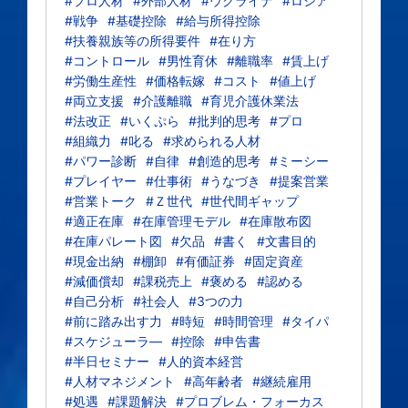
#プロ人材
#外部人材
#ウクライナ
#ロシア
#戦争
#基礎控除
#給与所得控除
#扶養親族等の所得要件
#在り方
#コントロール
#男性育休
#離職率
#賃上げ
#労働生産性
#価格転嫁
#コスト
#値上げ
#両立支援
#介護離職
#育児介護休業法
#法改正
#いくぷら
#批判的思考
#プロ
#組織力
#叱る
#求められる人材
#パワー診断
#自律
#創造的思考
#ミーシー
#プレイヤー
#仕事術
#うなづき
#提案営業
#営業トーク
#Ｚ世代
#世代間ギャップ
#適正在庫
#在庫管理モデル
#在庫散布図
#在庫パレート図
#欠品
#書く
#文書目的
#現金出納
#棚卸
#有価証券
#固定資産
#減価償却
#課税売上
#褒める
#認める
#自己分析
#社会人
#3つの力
#前に踏み出す力
#時短
#時間管理
#タイパ
#スケジューラ―
#控除
#申告書
#半日セミナー
#人的資本経営
#人材マネジメント
#高年齢者
#継続雇用
#処遇
#課題解決
#プロブレム・フォーカス