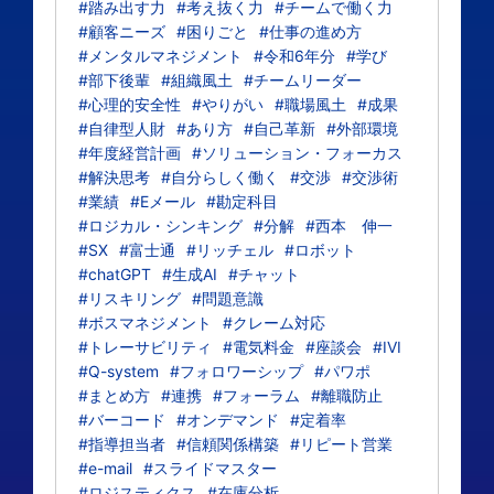
#踏み出す力
#考え抜く力
#チームで働く力
#顧客ニーズ
#困りごと
#仕事の進め方
#メンタルマネジメント
#令和6年分
#学び
#部下後輩
#組織風土
#チームリーダー
#心理的安全性
#やりがい
#職場風土
#成果
#自律型人財
#あり方
#自己革新
#外部環境
#年度経営計画
#ソリューション・フォーカス
#解決思考
#自分らしく働く
#交渉
#交渉術
#業績
#Eメール
#勘定科目
#ロジカル・シンキング
#分解
#西本 伸一
#SX
#富士通
#リッチェル
#ロボット
#chatGPT
#生成AI
#チャット
#リスキリング
#問題意識
#ボスマネジメント
#クレーム対応
#トレーサビリティ
#電気料金
#座談会
#IVI
#Q-system
#フォロワーシップ
#パワポ
#まとめ方
#連携
#フォーラム
#離職防止
#バーコード
#オンデマンド
#定着率
#指導担当者
#信頼関係構築
#リピート営業
#e-mail
#スライドマスター
#ロジスティクス
#在庫分析