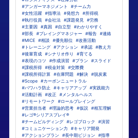
#アンガーマネジメント
#チーム力
#女性活躍
#指導法
#発想力
#所得税
#執行役員
#会社法
#課題発見
#労務
#主要因
#真因
#自立型
#わかりやすく
#部長
#プレイングマネジャー
#報告
#連絡
#MICE
#相談
#優先順位
#改善活動
#トレーニング
#アクション
#承認
#教え方
#後輩育成
#シナリオ作り
#育てる
#表現のコツ
#作成演習
#プラン
#スライド
#課税所得
#税金対策
#交際費
#課税所得計算
#在庫問題
#解決
#脱炭素
#Scope
#カーボンニュートラル
#パワハラ防止
#キャリアアップ
#実践能力
#活動計画
#改正
#メンタルヘルス
#リモートワーク
#ロールプレイング
#営業担当者
#理論的思考
#仮説
#相互理解
#レゴ®シリアスプレイ®
#チームビルディング
#レゴブロック
#演習
#コミュニケーション力
#キャリア開発
#アクションプラン
#長中期ビジョン
#指導