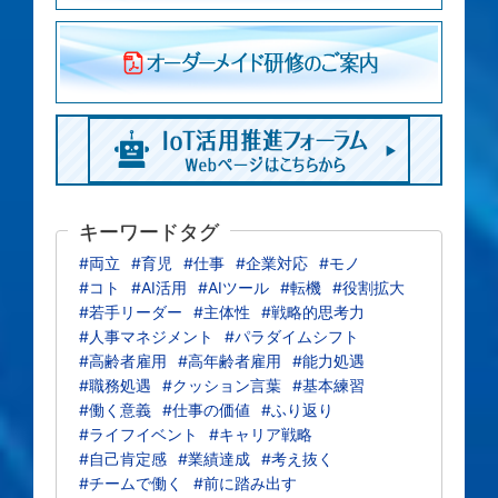
キーワードタグ
#両立
#育児
#仕事
#企業対応
#モノ
#コト
#AI活用
#AIツール
#転機
#役割拡大
#若手リーダー
#主体性
#戦略的思考力
#人事マネジメント
#パラダイムシフト
#高齢者雇用
#高年齢者雇用
#能力処遇
#職務処遇
#クッション言葉
#基本練習
#働く意義
#仕事の価値
#ふり返り
#ライフイベント
#キャリア戦略
#自己肯定感
#業績達成
#考え抜く
#チームで働く
#前に踏み出す