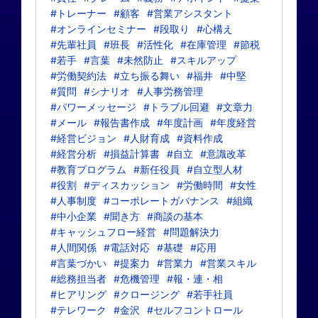
#トレーナー
#顧客
#営業アシスタント
#オンラインセミナー
#段取り
#心構え
#先輩社員
#班長
#活性化
#在庫管理
#節税
#若手
#言葉
#未然防止
#スキルアップ
#労働契約法
#立ち振る舞い
#福井
#中堅
#質問
#シナリオ
#人事労務管理
#パワーメッセージ
#トラブル回避
#文章力
#メール
#報告書作成
#年度計画
#年度経営
#経営ビジョン
#人財育成
#資料作成
#経営分析
#損益計算書
#自立
#意識改革
#教育プログラム
#新任役員
#自立型人材
#役割
#ディスカッション
#労働時間
#女性
#人事制度
#コーポレートガバナンス
#組織
#中小企業
#聞き方
#商談の基本
#キャッシュフロー経営
#問題解決力
#人間関係
#電話対応
#基礎
#応用
#言葉づかい
#提案力
#営業力
#営業スキル
#総務担当者
#危機管理
#報・連・相
#ヒアリング
#クロージング
#若手社員
#テレワーク
#金沢
#セルフコントロール