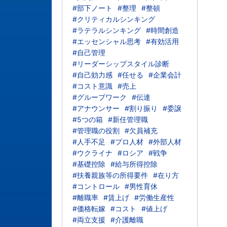
#部下ノート
#整理
#整頓
#クリティカルシンキング
#ラテラルシンキング
#時間創造
#エッセンシャル思考
#有効活用
#自己管理
#リーダーシップスタイル診断
#自己効力感
#任せる
#企業会計
#コスト意識
#売上
#グループワーク
#伝達
#アナウンサー
#割り振り
#委譲
#5つの箱
#新任管理職
#管理職の役割
#欠員補充
#人手不足
#プロ人材
#外部人材
#ウクライナ
#ロシア
#戦争
#基礎控除
#給与所得控除
#扶養親族等の所得要件
#在り方
#コントロール
#男性育休
#離職率
#賃上げ
#労働生産性
#価格転嫁
#コスト
#値上げ
#両立支援
#介護離職