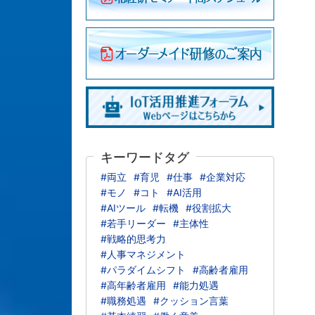
キーワードタグ
#両立
#育児
#仕事
#企業対応
#モノ
#コト
#AI活用
#AIツール
#転機
#役割拡大
#若手リーダー
#主体性
#戦略的思考力
#人事マネジメント
#パラダイムシフト
#高齢者雇用
#高年齢者雇用
#能力処遇
#職務処遇
#クッション言葉