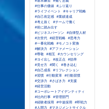
#基本練習
#働く意義
#仕事の価値
#ふり返り
#ライフイベント
#キャリア戦略
#自己肯定感
#業績達成
#考え抜く
#チームで働く
#前に踏み出す
#ビジネスパーソン
#自律型人材
#次世代
#経営戦略
#思考力
#一番化戦略
#モノコト変換
#解決力
#アファメーション
#尊敬
#相互
#カウンセリング
#ヨイ出し
#改正点
#効率
#見せ方
#聞く
#巻き込む
#自己成長
#リフレクション
#習慣
#行動変革
#行動習慣
#交渉力
#さばき力
#支援
#経営活動
#コーポレートアイデンティティ
#社内行事
#管理部門
#経験者採用
#中途採用
#即戦力
#人間力
#マネジメントサイクル