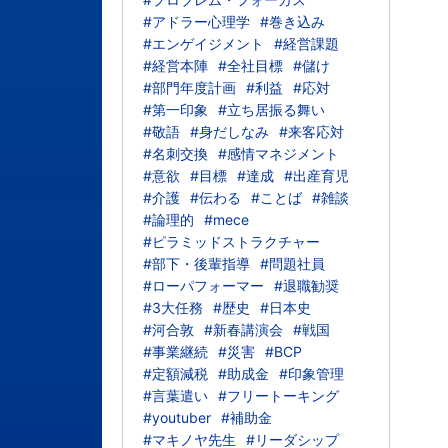
#アドラー心理学
#巻き込み
#エンゲイジメント
#経営課題
#経営本陣
#全社目標
#儲け
#部門年度計画
#利益
#応対
#第一印象
#立ち居振る舞い
#敬語
#身だしなみ
#来客応対
#名刺交換
#感情マネジメント
#意欲
#目標
#達成
#出産育児
#介護
#伝わる
#ことば
#雑談
#論理的
#mece
#ピラミッドストラクチャー
#部下・後輩指導
#問題社員
#ローパフォーマー
#退職勧奨
#3大任務
#歴史
#日本史
#河合敦
#新春講演会
#戦国
#事業継続
#災害
#BCP
#定額減税
#助成金
#印象管理
#言葉遣い
#フリートーキング
#youtuber
#補助金
#マキノヤ先生
#リーダシップ