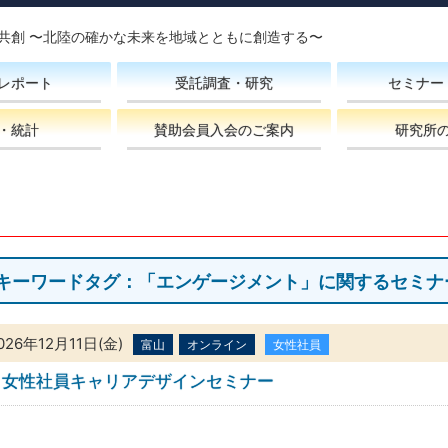
共創 〜北陸の確かな未来を地域とともに創造する〜
レポート
受託調査・研究
セミナー
・統計
賛助会員入会のご案内
研究所
キーワードタグ：「エンゲージメント」に関するセミナ
026年12月11日(金)
富山
オンライン
女性社員
女性社員キャリアデザインセミナー