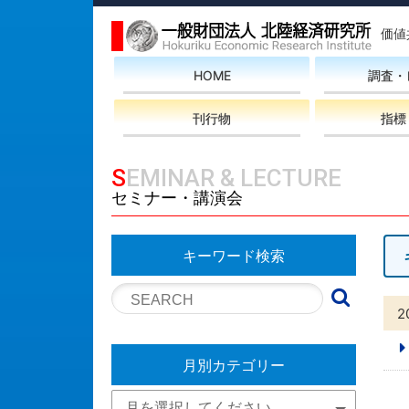
価値
HOME
調査・
刊行物
指標
SEMINAR & LECTURE
セミナー・講演会
キーワード検索
2
月別カテゴリー