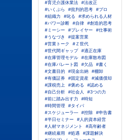
#育児介護休業法
#法改正
#いくぷら
#批判的思考
#プロ
#組織力
#叱る
#求められる人材
#パワー診断
#自律
#創造的思考
#ミーシー
#プレイヤー
#仕事術
#うなづき
#提案営業
#営業トーク
#Ｚ世代
#世代間ギャップ
#適正在庫
#在庫管理モデル
#在庫散布図
#在庫パレート図
#欠品
#書く
#文書目的
#現金出納
#棚卸
#有価証券
#固定資産
#減価償却
#課税売上
#褒める
#認める
#自己分析
#社会人
#3つの力
#前に踏み出す力
#時短
#時間管理
#タイパ
#スケジューラ―
#控除
#申告書
#半日セミナー
#人的資本経営
#人材マネジメント
#高年齢者
#継続雇用
#処遇
#課題解決
#プロブレム・フォーカス