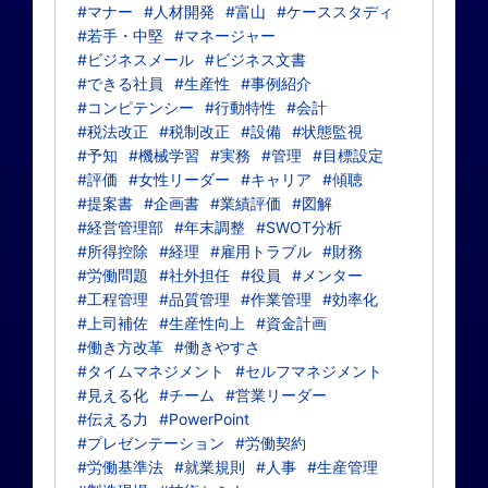
#マナー
#人材開発
#富山
#ケーススタディ
#若手・中堅
#マネージャー
#ビジネスメール
#ビジネス文書
#できる社員
#生産性
#事例紹介
#コンピテンシー
#行動特性
#会計
#税法改正
#税制改正
#設備
#状態監視
#予知
#機械学習
#実務
#管理
#目標設定
#評価
#女性リーダー
#キャリア
#傾聴
#提案書
#企画書
#業績評価
#図解
#経営管理部
#年末調整
#SWOT分析
#所得控除
#経理
#雇用トラブル
#財務
#労働問題
#社外担任
#役員
#メンター
#工程管理
#品質管理
#作業管理
#効率化
#上司補佐
#生産性向上
#資金計画
#働き方改革
#働きやすさ
#タイムマネジメント
#セルフマネジメント
#見える化
#チーム
#営業リーダー
#伝える力
#PowerPoint
#プレゼンテーション
#労働契約
#労働基準法
#就業規則
#人事
#生産管理