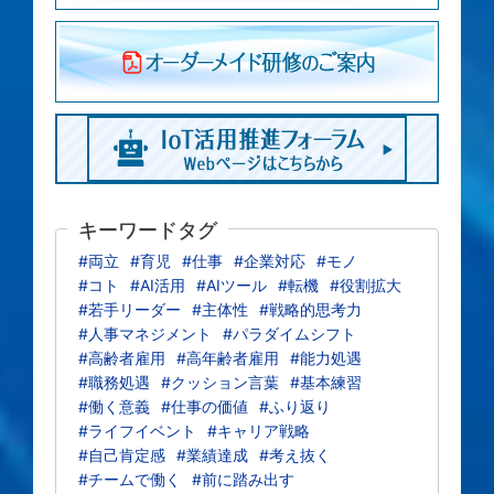
キーワードタグ
#両立
#育児
#仕事
#企業対応
#モノ
#コト
#AI活用
#AIツール
#転機
#役割拡大
#若手リーダー
#主体性
#戦略的思考力
#人事マネジメント
#パラダイムシフト
#高齢者雇用
#高年齢者雇用
#能力処遇
#職務処遇
#クッション言葉
#基本練習
#働く意義
#仕事の価値
#ふり返り
#ライフイベント
#キャリア戦略
#自己肯定感
#業績達成
#考え抜く
#チームで働く
#前に踏み出す