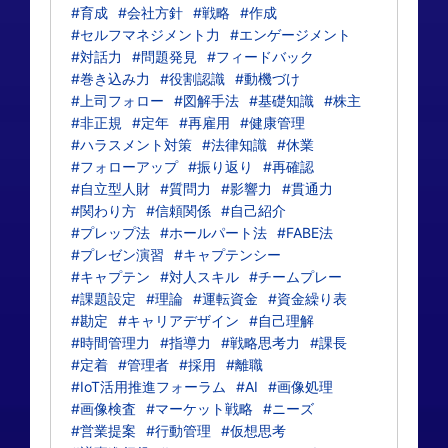
#育成
#会社方針
#戦略
#作成
#セルフマネジメント力
#エンゲージメント
#対話力
#問題発見
#フィードバック
#巻き込み力
#役割認識
#動機づけ
#上司フォロー
#図解手法
#基礎知識
#株主
#非正規
#定年
#再雇用
#健康管理
#ハラスメント対策
#法律知識
#休業
#フォローアップ
#振り返り
#再確認
#自立型人財
#質問力
#影響力
#貫通力
#関わり方
#信頼関係
#自己紹介
#プレップ法
#ホールパート法
#FABE法
#プレゼン演習
#キャプテンシー
#キャプテン
#対人スキル
#チームプレー
#課題設定
#理論
#運転資金
#資金繰り表
#勘定
#キャリアデザイン
#自己理解
#時間管理力
#指導力
#戦略思考力
#課長
#定着
#管理者
#採用
#離職
#IoT活用推進フォーラム
#AI
#画像処理
#画像検査
#マーケット戦略
#ニーズ
#営業提案
#行動管理
#仮想思考