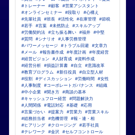
#トレーナー
#顧客
#営業アシスタント
#オンラインセミナー
#段取り
#心構え
#先輩社員
#班長
#活性化
#在庫管理
#節税
#若手
#言葉
#未然防止
#スキルアップ
#労働契約法
#立ち振る舞い
#福井
#中堅
#質問
#シナリオ
#人事労務管理
#パワーメッセージ
#トラブル回避
#文章力
#メール
#報告書作成
#年度計画
#年度経営
#経営ビジョン
#人財育成
#資料作成
#経営分析
#損益計算書
#自立
#意識改革
#教育プログラム
#新任役員
#自立型人材
#役割
#ディスカッション
#労働時間
#女性
#人事制度
#コーポレートガバナンス
#組織
#中小企業
#聞き方
#商談の基本
#キャッシュフロー経営
#問題解決力
#人間関係
#電話対応
#基礎
#応用
#言葉づかい
#提案力
#営業力
#営業スキル
#総務担当者
#危機管理
#報・連・相
#ヒアリング
#クロージング
#若手社員
#テレワーク
#金沢
#セルフコントロール