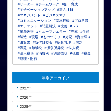
#リーダー
#チームワーク
#部下育成
#モチベーションアップ
#新入社員
#マネジメント
#ビジネスマナー
#コミュニケーション
#基本行動
#プロ意識
#エチケット
#問題解決
#改善
#５S
#業務改善
#ヒューマンエラー
#在庫
#生産
#製造
#現場
#ものづくり
#簿記
#資金繰り
#決算書
#貸借対照表
#採算管理
#問題
#課題
#印紙税
#源泉所得税
#法人税
#法人税務
#消費税
#源泉徴収
#税務
#税金
#経理・財務
年別アーカイブ
2027年
2026年
2025年