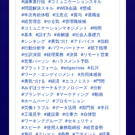
#議事進行役
#コミュニケーションスキル
#問題解決スキル
#WEB会議
#懲戒
#年次有給休暇
#注意点
#賞与
#退職金
#経営理念
#やる気
#管理職候補
#コミュニケーションマネジメント
#時間
#基本
#話す力
#命解援
#社会人基礎力
#シンキング
#勇気づけ
#アドバイス
#信頼
#行動分析学
#パワーパートナー
#部下指導
#仕訳演習
#経理業務
#決算
#リモート営業
#営業パーソン
#ハラスメント予防
#プラットフォーム
#edgecross
#石川
#ワーク・エンゲイジメント
#共同体感覚
#勇気づける
#経済
#エコノミスト
#門間
#みずほリサーチ＆テクノロジーズ
#分析
#ブランディング
#マーケティング
#動画
#ホームページ
#プロモーション
#労働トラブル
#データ活用
#部門長
#半日
#工場見学
#建設業
#仕事力
#自律型
#ワーキンググループ
#セキュリティ
#スピーチ
#使用人兼務取締役
#経営姿勢
#責任
#クレーム
#義務
#アポイント
#提案