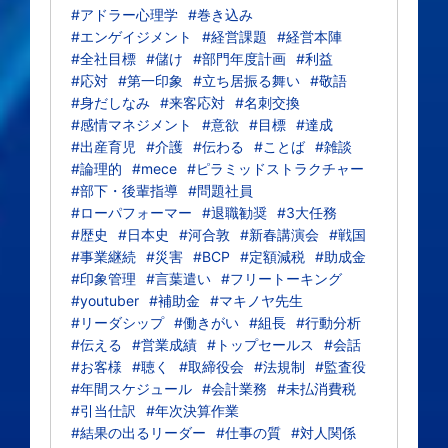
#アドラー心理学
#巻き込み
#エンゲイジメント
#経営課題
#経営本陣
#全社目標
#儲け
#部門年度計画
#利益
#応対
#第一印象
#立ち居振る舞い
#敬語
#身だしなみ
#来客応対
#名刺交換
#感情マネジメント
#意欲
#目標
#達成
#出産育児
#介護
#伝わる
#ことば
#雑談
#論理的
#mece
#ピラミッドストラクチャー
#部下・後輩指導
#問題社員
#ローパフォーマー
#退職勧奨
#3大任務
#歴史
#日本史
#河合敦
#新春講演会
#戦国
#事業継続
#災害
#BCP
#定額減税
#助成金
#印象管理
#言葉遣い
#フリートーキング
#youtuber
#補助金
#マキノヤ先生
#リーダシップ
#働きがい
#組長
#行動分析
#伝える
#営業成績
#トップセールス
#会話
#お客様
#聴く
#取締役会
#法規制
#監査役
#年間スケジュール
#会計業務
#未払消費税
#引当仕訳
#年次決算作業
#結果の出るリーダー
#仕事の質
#対人関係