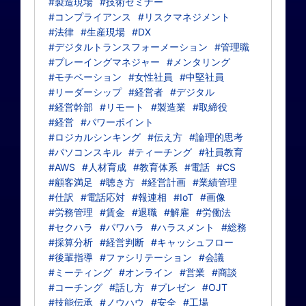
#製造現場
#技術セミナー
#コンプライアンス
#リスクマネジメント
#法律
#生産現場
#DX
#デジタルトランスフォーメーション
#管理職
#プレーイングマネジャー
#メンタリング
#モチベーション
#女性社員
#中堅社員
#リーダーシップ
#経営者
#デジタル
#経営幹部
#リモート
#製造業
#取締役
#経営
#パワーポイント
#ロジカルシンキング
#伝え方
#論理的思考
#パソコンスキル
#ティーチング
#社員教育
#AWS
#人材育成
#教育体系
#電話
#CS
#顧客満足
#聴き方
#経営計画
#業績管理
#仕訳
#電話応対
#報連相
#IoT
#画像
#労務管理
#賃金
#退職
#解雇
#労働法
#セクハラ
#パワハラ
#ハラスメント
#総務
#採算分析
#経営判断
#キャッシュフロー
#後輩指導
#ファシリテーション
#会議
#ミーティング
#オンライン
#営業
#商談
#コーチング
#話し方
#プレゼン
#OJT
#技能伝承
#ノウハウ
#安全
#工場