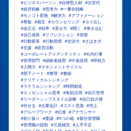
#ビジネスパーソン
#自律型人材
#次世代
#経営戦略
#思考力
#一番化戦略
#モノコト変換
#解決力
#アファメーション
#尊敬
#相互
#カウンセリング
#ヨイ出し
#改正点
#効率
#見せ方
#聞く
#巻き込む
#自己成長
#リフレクション
#習慣
#行動変革
#行動習慣
#交渉力
#さばき力
#支援
#経営活動
#コーポレートアイデンティティ
#社内行事
#管理部門
#経験者採用
#中途採用
#即戦力
#人間力
#マネジメントサイクル
#部下ノート
#整理
#整頓
#クリティカルシンキング
#ラテラルシンキング
#時間創造
#エッセンシャル思考
#有効活用
#自己管理
#リーダーシップスタイル診断
#自己効力感
#任せる
#企業会計
#コスト意識
#売上
#グループワーク
#伝達
#アナウンサー
#割り振り
#委譲
#5つの箱
#新任管理職
#管理職の役割
#欠員補充
#人手不足