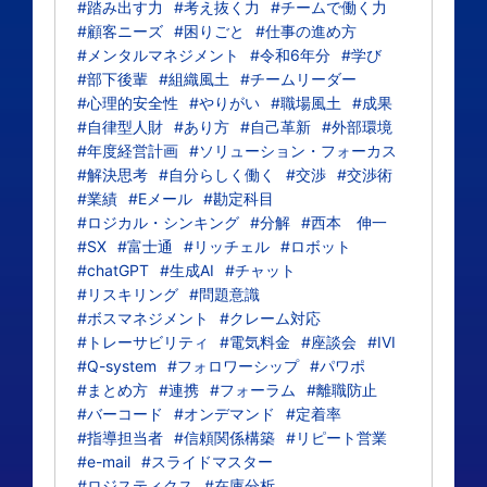
#踏み出す力
#考え抜く力
#チームで働く力
#顧客ニーズ
#困りごと
#仕事の進め方
#メンタルマネジメント
#令和6年分
#学び
#部下後輩
#組織風土
#チームリーダー
#心理的安全性
#やりがい
#職場風土
#成果
#自律型人財
#あり方
#自己革新
#外部環境
#年度経営計画
#ソリューション・フォーカス
#解決思考
#自分らしく働く
#交渉
#交渉術
#業績
#Eメール
#勘定科目
#ロジカル・シンキング
#分解
#西本 伸一
#SX
#富士通
#リッチェル
#ロボット
#chatGPT
#生成AI
#チャット
#リスキリング
#問題意識
#ボスマネジメント
#クレーム対応
#トレーサビリティ
#電気料金
#座談会
#IVI
#Q-system
#フォロワーシップ
#パワポ
#まとめ方
#連携
#フォーラム
#離職防止
#バーコード
#オンデマンド
#定着率
#指導担当者
#信頼関係構築
#リピート営業
#e-mail
#スライドマスター
#ロジスティクス
#在庫分析