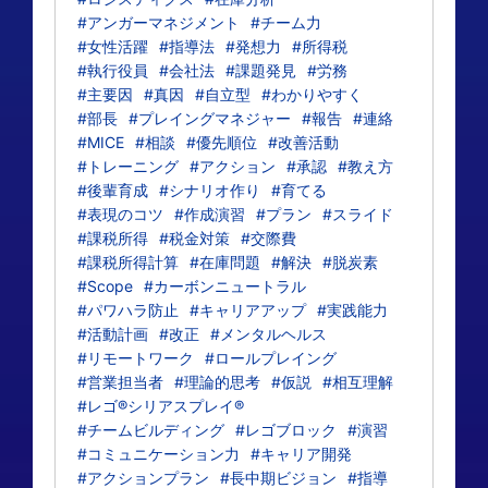
#アンガーマネジメント
#チーム力
#女性活躍
#指導法
#発想力
#所得税
#執行役員
#会社法
#課題発見
#労務
#主要因
#真因
#自立型
#わかりやすく
#部長
#プレイングマネジャー
#報告
#連絡
#MICE
#相談
#優先順位
#改善活動
#トレーニング
#アクション
#承認
#教え方
#後輩育成
#シナリオ作り
#育てる
#表現のコツ
#作成演習
#プラン
#スライド
#課税所得
#税金対策
#交際費
#課税所得計算
#在庫問題
#解決
#脱炭素
#Scope
#カーボンニュートラル
#パワハラ防止
#キャリアアップ
#実践能力
#活動計画
#改正
#メンタルヘルス
#リモートワーク
#ロールプレイング
#営業担当者
#理論的思考
#仮説
#相互理解
#レゴ®シリアスプレイ®
#チームビルディング
#レゴブロック
#演習
#コミュニケーション力
#キャリア開発
#アクションプラン
#長中期ビジョン
#指導