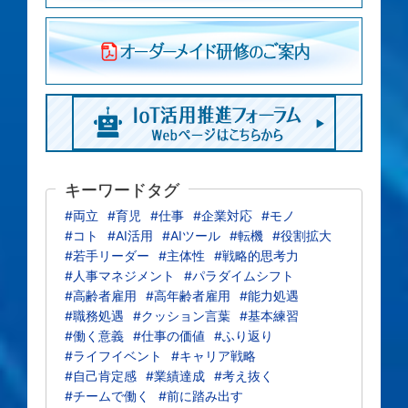
キーワードタグ
#両立
#育児
#仕事
#企業対応
#モノ
#コト
#AI活用
#AIツール
#転機
#役割拡大
#若手リーダー
#主体性
#戦略的思考力
#人事マネジメント
#パラダイムシフト
#高齢者雇用
#高年齢者雇用
#能力処遇
#職務処遇
#クッション言葉
#基本練習
#働く意義
#仕事の価値
#ふり返り
#ライフイベント
#キャリア戦略
#自己肯定感
#業績達成
#考え抜く
#チームで働く
#前に踏み出す