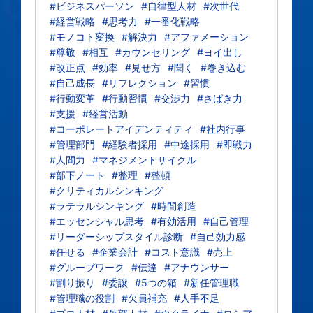
#ビジネスパーソン
#自律型人材
#次世代
#経営戦略
#思考力
#一番化戦略
#モノコト変換
#解決力
#アファメーション
#尊敬
#相互
#カウンセリング
#ヨイ出し
#改正点
#効率
#見せ方
#聞く
#巻き込む
#自己成長
#リフレクション
#習慣
#行動変革
#行動習慣
#交渉力
#さばき力
#支援
#経営活動
#コーポレートアイデンティティ
#社内行事
#管理部門
#経験者採用
#中途採用
#即戦力
#人間力
#マネジメントサイクル
#部下ノート
#整理
#整頓
#クリティカルシンキング
#ラテラルシンキング
#時間創造
#エッセンシャル思考
#有効活用
#自己管理
#リーダーシップスタイル診断
#自己効力感
#任せる
#企業会計
#コスト意識
#売上
#グループワーク
#伝達
#アナウンサー
#割り振り
#委譲
#5つの箱
#新任管理職
#管理職の役割
#欠員補充
#人手不足