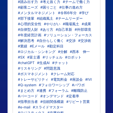
#踏み出す力
#考え抜く力
#チームで働く力
#顧客ニーズ
#困りごと
#仕事の進め方
#メンタルマネジメント
#令和6年分
#学び
#部下後輩
#組織風土
#チームリーダー
#心理的安全性
#やりがい
#職場風土
#成果
#自律型人財
#あり方
#自己革新
#外部環境
#年度経営計画
#ソリューション・フォーカス
#解決思考
#自分らしく働く
#交渉
#交渉術
#業績
#Eメール
#勘定科目
#ロジカル・シンキング
#分解
#西本 伸一
#SX
#富士通
#リッチェル
#ロボット
#chatGPT
#生成AI
#チャット
#リスキリング
#問題意識
#ボスマネジメント
#クレーム対応
#トレーサビリティ
#電気料金
#座談会
#IVI
#Q-system
#フォロワーシップ
#パワポ
#まとめ方
#連携
#フォーラム
#離職防止
#バーコード
#オンデマンド
#定着率
#指導担当者
#信頼関係構築
#リピート営業
#e-mail
#スライドマスター
#ロジスティクス
#在庫分析