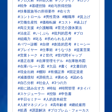
#プロ人材
#外部人材
#ウクライナ
#ロシア
#戦争
#基礎控除
#給与所得控除
#扶養親族等の所得要件
#在り方
#コントロール
#男性育休
#離職率
#賃上げ
#労働生産性
#価格転嫁
#コスト
#値上げ
#両立支援
#介護離職
#育児介護休業法
#法改正
#いくぷら
#批判的思考
#プロ
#組織力
#叱る
#求められる人材
#パワー診断
#自律
#創造的思考
#ミーシー
#プレイヤー
#仕事術
#うなづき
#提案営業
#営業トーク
#Ｚ世代
#世代間ギャップ
#適正在庫
#在庫管理モデル
#在庫散布図
#在庫パレート図
#欠品
#書く
#文書目的
#現金出納
#棚卸
#有価証券
#固定資産
#減価償却
#課税売上
#褒める
#認める
#自己分析
#社会人
#3つの力
#前に踏み出す力
#時短
#時間管理
#タイパ
#スケジューラ―
#控除
#申告書
#半日セミナー
#人的資本経営
#人材マネジメント
#高年齢者
#継続雇用
#処遇
#課題解決
#プロブレム・フォーカス