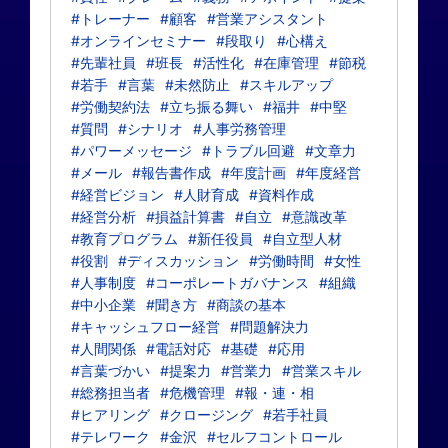
#トレーナー
#顧客
#営業アシスタント
#オンラインセミナー
#段取り
#心構え
#先輩社員
#班長
#活性化
#在庫管理
#節税
#若手
#言葉
#未然防止
#スキルアップ
#労働契約法
#立ち振る舞い
#福井
#中堅
#質問
#シナリオ
#人事労務管理
#パワーメッセージ
#トラブル回避
#文章力
#メール
#報告書作成
#年度計画
#年度経営
#経営ビジョン
#人財育成
#資料作成
#経営分析
#損益計算書
#自立
#意識改革
#教育プログラム
#新任役員
#自立型人材
#役割
#ディスカッション
#労働時間
#女性
#人事制度
#コーポレートガバナンス
#組織
#中小企業
#聞き方
#商談の基本
#キャッシュフロー経営
#問題解決力
#人間関係
#電話対応
#基礎
#応用
#言葉づかい
#提案力
#営業力
#営業スキル
#総務担当者
#危機管理
#報・連・相
#ヒアリング
#クロージング
#若手社員
#テレワーク
#金沢
#セルフコントロール