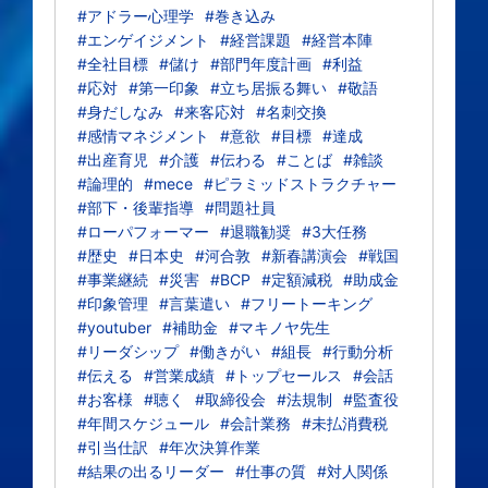
#アドラー心理学
#巻き込み
#エンゲイジメント
#経営課題
#経営本陣
#全社目標
#儲け
#部門年度計画
#利益
#応対
#第一印象
#立ち居振る舞い
#敬語
#身だしなみ
#来客応対
#名刺交換
#感情マネジメント
#意欲
#目標
#達成
#出産育児
#介護
#伝わる
#ことば
#雑談
#論理的
#mece
#ピラミッドストラクチャー
#部下・後輩指導
#問題社員
#ローパフォーマー
#退職勧奨
#3大任務
#歴史
#日本史
#河合敦
#新春講演会
#戦国
#事業継続
#災害
#BCP
#定額減税
#助成金
#印象管理
#言葉遣い
#フリートーキング
#youtuber
#補助金
#マキノヤ先生
#リーダシップ
#働きがい
#組長
#行動分析
#伝える
#営業成績
#トップセールス
#会話
#お客様
#聴く
#取締役会
#法規制
#監査役
#年間スケジュール
#会計業務
#未払消費税
#引当仕訳
#年次決算作業
#結果の出るリーダー
#仕事の質
#対人関係