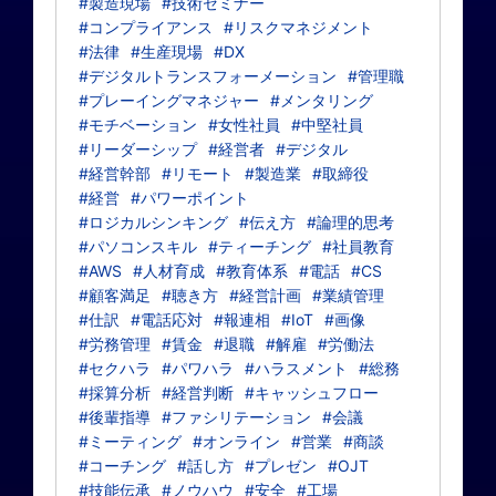
#製造現場
#技術セミナー
#コンプライアンス
#リスクマネジメント
#法律
#生産現場
#DX
#デジタルトランスフォーメーション
#管理職
#プレーイングマネジャー
#メンタリング
#モチベーション
#女性社員
#中堅社員
#リーダーシップ
#経営者
#デジタル
#経営幹部
#リモート
#製造業
#取締役
#経営
#パワーポイント
#ロジカルシンキング
#伝え方
#論理的思考
#パソコンスキル
#ティーチング
#社員教育
#AWS
#人材育成
#教育体系
#電話
#CS
#顧客満足
#聴き方
#経営計画
#業績管理
#仕訳
#電話応対
#報連相
#IoT
#画像
#労務管理
#賃金
#退職
#解雇
#労働法
#セクハラ
#パワハラ
#ハラスメント
#総務
#採算分析
#経営判断
#キャッシュフロー
#後輩指導
#ファシリテーション
#会議
#ミーティング
#オンライン
#営業
#商談
#コーチング
#話し方
#プレゼン
#OJT
#技能伝承
#ノウハウ
#安全
#工場