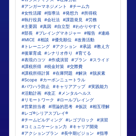
#アンガーマネジメント
#チーム力
#女性活躍
#指導法
#発想力
#所得税
#執行役員
#会社法
#課題発見
#労務
#主要因
#真因
#自立型
#わかりやすく
#部長
#プレイングマネジャー
#報告
#連絡
#MICE
#相談
#優先順位
#改善活動
#トレーニング
#アクション
#承認
#教え方
#後輩育成
#シナリオ作り
#育てる
#表現のコツ
#作成演習
#プラン
#スライド
#課税所得
#税金対策
#交際費
#課税所得計算
#在庫問題
#解決
#脱炭素
#Scope
#カーボンニュートラル
#パワハラ防止
#キャリアアップ
#実践能力
#活動計画
#改正
#メンタルヘルス
#リモートワーク
#ロールプレイング
#営業担当者
#理論的思考
#仮説
#相互理解
#レゴ®シリアスプレイ®
#チームビルディング
#レゴブロック
#演習
#コミュニケーション力
#キャリア開発
#アクションプラン
#長中期ビジョン
#指導