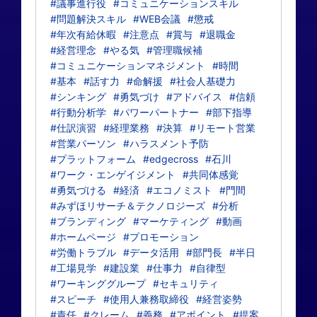
#議事進行役
#コミュニケーションスキル
#問題解決スキル
#WEB会議
#懲戒
#年次有給休暇
#注意点
#賞与
#退職金
#経営理念
#やる気
#管理職候補
#コミュニケーションマネジメント
#時間
#基本
#話す力
#命解援
#社会人基礎力
#シンキング
#勇気づけ
#アドバイス
#信頼
#行動分析学
#パワーパートナー
#部下指導
#仕訳演習
#経理業務
#決算
#リモート営業
#営業パーソン
#ハラスメント予防
#プラットフォーム
#edgecross
#石川
#ワーク・エンゲイジメント
#共同体感覚
#勇気づける
#経済
#エコノミスト
#門間
#みずほリサーチ＆テクノロジーズ
#分析
#ブランディング
#マーケティング
#動画
#ホームページ
#プロモーション
#労働トラブル
#データ活用
#部門長
#半日
#工場見学
#建設業
#仕事力
#自律型
#ワーキンググループ
#セキュリティ
#スピーチ
#使用人兼務取締役
#経営姿勢
#責任
#クレーム
#義務
#アポイント
#提案