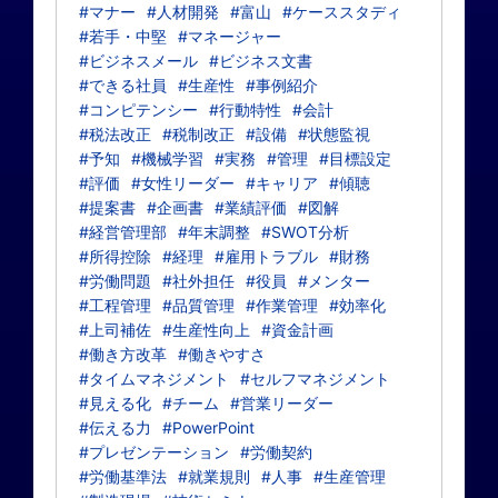
#マナー
#人材開発
#富山
#ケーススタディ
#若手・中堅
#マネージャー
#ビジネスメール
#ビジネス文書
#できる社員
#生産性
#事例紹介
#コンピテンシー
#行動特性
#会計
#税法改正
#税制改正
#設備
#状態監視
#予知
#機械学習
#実務
#管理
#目標設定
#評価
#女性リーダー
#キャリア
#傾聴
#提案書
#企画書
#業績評価
#図解
#経営管理部
#年末調整
#SWOT分析
#所得控除
#経理
#雇用トラブル
#財務
#労働問題
#社外担任
#役員
#メンター
#工程管理
#品質管理
#作業管理
#効率化
#上司補佐
#生産性向上
#資金計画
#働き方改革
#働きやすさ
#タイムマネジメント
#セルフマネジメント
#見える化
#チーム
#営業リーダー
#伝える力
#PowerPoint
#プレゼンテーション
#労働契約
#労働基準法
#就業規則
#人事
#生産管理