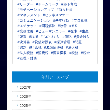
#リーダー
#チームワーク
#部下育成
#モチベーションアップ
#新入社員
#マネジメント
#ビジネスマナー
#コミュニケーション
#基本行動
#プロ意識
#エチケット
#問題解決
#改善
#５S
#業務改善
#ヒューマンエラー
#在庫
#生産
#製造
#現場
#ものづくり
#簿記
#資金繰り
#決算書
#貸借対照表
#採算管理
#問題
#課題
#印紙税
#源泉所得税
#法人税
#法人税務
#消費税
#源泉徴収
#税務
#税金
#経理・財務
年別アーカイブ
2027年
2026年
2025年