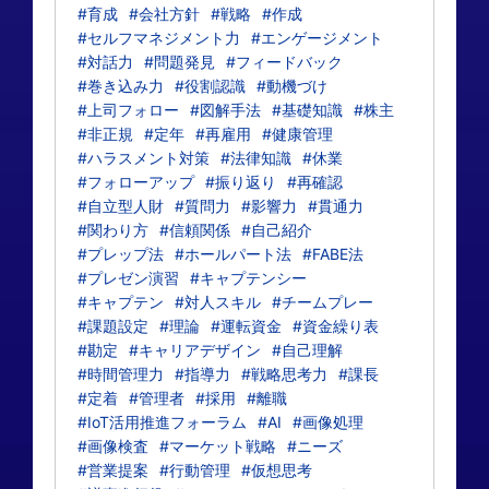
#育成
#会社方針
#戦略
#作成
#セルフマネジメント力
#エンゲージメント
#対話力
#問題発見
#フィードバック
#巻き込み力
#役割認識
#動機づけ
#上司フォロー
#図解手法
#基礎知識
#株主
#非正規
#定年
#再雇用
#健康管理
#ハラスメント対策
#法律知識
#休業
#フォローアップ
#振り返り
#再確認
#自立型人財
#質問力
#影響力
#貫通力
#関わり方
#信頼関係
#自己紹介
#プレップ法
#ホールパート法
#FABE法
#プレゼン演習
#キャプテンシー
#キャプテン
#対人スキル
#チームプレー
#課題設定
#理論
#運転資金
#資金繰り表
#勘定
#キャリアデザイン
#自己理解
#時間管理力
#指導力
#戦略思考力
#課長
#定着
#管理者
#採用
#離職
#IoT活用推進フォーラム
#AI
#画像処理
#画像検査
#マーケット戦略
#ニーズ
#営業提案
#行動管理
#仮想思考