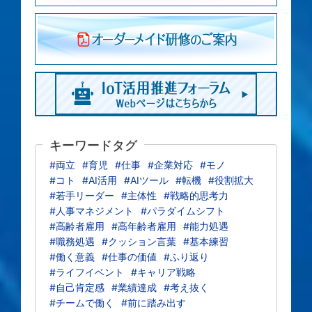
キーワードタグ
#両立
#育児
#仕事
#企業対応
#モノ
#コト
#AI活用
#AIツール
#転機
#役割拡大
#若手リーダー
#主体性
#戦略的思考力
#人事マネジメント
#パラダイムシフト
#高齢者雇用
#高年齢者雇用
#能力処遇
#職務処遇
#クッション言葉
#基本練習
#働く意義
#仕事の価値
#ふり返り
#ライフイベント
#キャリア戦略
#自己肯定感
#業績達成
#考え抜く
#チームで働く
#前に踏み出す