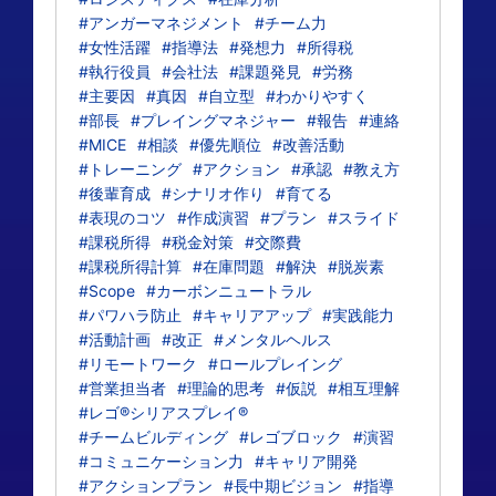
#アンガーマネジメント
#チーム力
#女性活躍
#指導法
#発想力
#所得税
#執行役員
#会社法
#課題発見
#労務
#主要因
#真因
#自立型
#わかりやすく
#部長
#プレイングマネジャー
#報告
#連絡
#MICE
#相談
#優先順位
#改善活動
#トレーニング
#アクション
#承認
#教え方
#後輩育成
#シナリオ作り
#育てる
#表現のコツ
#作成演習
#プラン
#スライド
#課税所得
#税金対策
#交際費
#課税所得計算
#在庫問題
#解決
#脱炭素
#Scope
#カーボンニュートラル
#パワハラ防止
#キャリアアップ
#実践能力
#活動計画
#改正
#メンタルヘルス
#リモートワーク
#ロールプレイング
#営業担当者
#理論的思考
#仮説
#相互理解
#レゴ®シリアスプレイ®
#チームビルディング
#レゴブロック
#演習
#コミュニケーション力
#キャリア開発
#アクションプラン
#長中期ビジョン
#指導