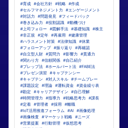
#育成
#会社方針
#戦略
#作成
#セルフマネジメント力
#エンゲージメント
#対話力
#問題発見
#フィードバック
#巻き込み力
#役割認識
#動機づけ
#上司フォロー
#図解手法
#基礎知識
#株主
#非正規
#定年
#再雇用
#健康管理
#ハラスメント対策
#法律知識
#休業
#フォローアップ
#振り返り
#再確認
#自立型人財
#質問力
#影響力
#貫通力
#関わり方
#信頼関係
#自己紹介
#プレップ法
#ホールパート法
#FABE法
#プレゼン演習
#キャプテンシー
#キャプテン
#対人スキル
#チームプレー
#課題設定
#理論
#運転資金
#資金繰り表
#勘定
#キャリアデザイン
#自己理解
#時間管理力
#指導力
#戦略思考力
#課長
#定着
#管理者
#採用
#離職
#IoT活用推進フォーラム
#AI
#画像処理
#画像検査
#マーケット戦略
#ニーズ
#営業提案
#行動管理
#仮想思考