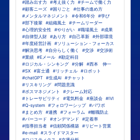
#踏み出す力
#考え抜く力
#チームで働く力
#顧客ニーズ
#困りごと
#仕事の進め方
#メンタルマネジメント
#令和6年分
#学び
#部下後輩
#組織風土
#チームリーダー
#心理的安全性
#やりがい
#職場風土
#成果
#自律型人財
#あり方
#自己革新
#外部環境
#年度経営計画
#ソリューション・フォーカス
#解決思考
#自分らしく働く
#交渉
#交渉術
#業績
#Eメール
#勘定科目
#ロジカル・シンキング
#分解
#西本 伸一
#SX
#富士通
#リッチェル
#ロボット
#chatGPT
#生成AI
#チャット
#リスキリング
#問題意識
#ボスマネジメント
#クレーム対応
#トレーサビリティ
#電気料金
#座談会
#IVI
#Q-system
#フォロワーシップ
#パワポ
#まとめ方
#連携
#フォーラム
#離職防止
#バーコード
#オンデマンド
#定着率
#指導担当者
#信頼関係構築
#リピート営業
#e-mail
#スライドマスター
#ロジスティクス
#在庫分析