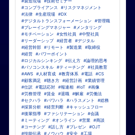
#製造現場
#技術セミナー
#コンプライアンス
#リスクマネジメント
#法律
#生産現場
#DX
#デジタルトランスフォーメーション
#管理職
#プレーイングマネジャー
#メンタリング
#モチベーション
#女性社員
#中堅社員
#リーダーシップ
#経営者
#デジタル
#経営幹部
#リモート
#製造業
#取締役
#経営
#パワーポイント
#ロジカルシンキング
#伝え方
#論理的思考
#パソコンスキル
#ティーチング
#社員教育
#AWS
#人材育成
#教育体系
#電話
#CS
#顧客満足
#聴き方
#経営計画
#業績管理
#仕訳
#電話応対
#報連相
#IoT
#画像
#労務管理
#賃金
#退職
#解雇
#労働法
#セクハラ
#パワハラ
#ハラスメント
#総務
#採算分析
#経営判断
#キャッシュフロー
#後輩指導
#ファシリテーション
#会議
#ミーティング
#オンライン
#営業
#商談
#コーチング
#話し方
#プレゼン
#OJT
#技能伝承
#ノウハウ
#安全
#工場