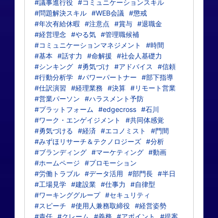
#議事進行役
#コミュニケーションスキル
#問題解決スキル
#WEB会議
#懲戒
#年次有給休暇
#注意点
#賞与
#退職金
#経営理念
#やる気
#管理職候補
#コミュニケーションマネジメント
#時間
#基本
#話す力
#命解援
#社会人基礎力
#シンキング
#勇気づけ
#アドバイス
#信頼
#行動分析学
#パワーパートナー
#部下指導
#仕訳演習
#経理業務
#決算
#リモート営業
#営業パーソン
#ハラスメント予防
#プラットフォーム
#edgecross
#石川
#ワーク・エンゲイジメント
#共同体感覚
#勇気づける
#経済
#エコノミスト
#門間
#みずほリサーチ＆テクノロジーズ
#分析
#ブランディング
#マーケティング
#動画
#ホームページ
#プロモーション
#労働トラブル
#データ活用
#部門長
#半日
#工場見学
#建設業
#仕事力
#自律型
#ワーキンググループ
#セキュリティ
#スピーチ
#使用人兼務取締役
#経営姿勢
#責任
#クレーム
#義務
#アポイント
#提案