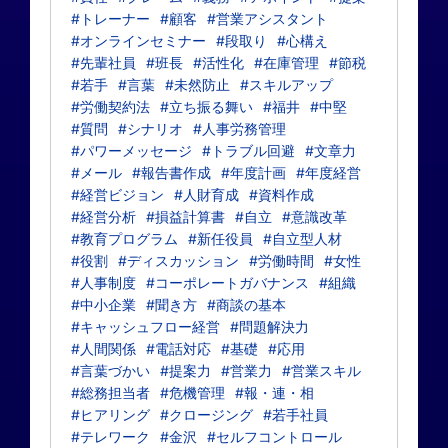
#トレーナー
#顧客
#営業アシスタント
#オンラインセミナー
#段取り
#心構え
#先輩社員
#班長
#活性化
#在庫管理
#節税
#若手
#言葉
#未然防止
#スキルアップ
#労働契約法
#立ち振る舞い
#福井
#中堅
#質問
#シナリオ
#人事労務管理
#パワーメッセージ
#トラブル回避
#文章力
#メール
#報告書作成
#年度計画
#年度経営
#経営ビジョン
#人財育成
#資料作成
#経営分析
#損益計算書
#自立
#意識改革
#教育プログラム
#新任役員
#自立型人材
#役割
#ディスカッション
#労働時間
#女性
#人事制度
#コーポレートガバナンス
#組織
#中小企業
#聞き方
#商談の基本
#キャッシュフロー経営
#問題解決力
#人間関係
#電話対応
#基礎
#応用
#言葉づかい
#提案力
#営業力
#営業スキル
#総務担当者
#危機管理
#報・連・相
#ヒアリング
#クロージング
#若手社員
#テレワーク
#金沢
#セルフコントロール