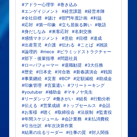
#アドラー心理学
#巻き込み
#エンゲイジメント
#経営課題
#経営本陣
#全社目標
#儲け
#部門年度計画
#利益
#応対
#第一印象
#立ち居振る舞い
#敬語
#身だしなみ
#来客応対
#名刺交換
#感情マネジメント
#意欲
#目標
#達成
#出産育児
#介護
#伝わる
#ことば
#雑談
#論理的
#mece
#ピラミッドストラクチャー
#部下・後輩指導
#問題社員
#ローパフォーマー
#退職勧奨
#3大任務
#歴史
#日本史
#河合敦
#新春講演会
#戦国
#事業継続
#災害
#BCP
#定額減税
#助成金
#印象管理
#言葉遣い
#フリートーキング
#youtuber
#補助金
#マキノヤ先生
#リーダシップ
#働きがい
#組長
#行動分析
#伝える
#営業成績
#トップセールス
#会話
#お客様
#聴く
#取締役会
#法規制
#監査役
#年間スケジュール
#会計業務
#未払消費税
#引当仕訳
#年次決算作業
#結果の出るリーダー
#仕事の質
#対人関係