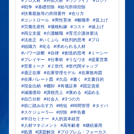
#プロ人材
#外部人材
#ウクライナ
#ロシア
#戦争
#基礎控除
#給与所得控除
#扶養親族等の所得要件
#在り方
#コントロール
#男性育休
#離職率
#賃上げ
#労働生産性
#価格転嫁
#コスト
#値上げ
#両立支援
#介護離職
#育児介護休業法
#法改正
#いくぷら
#批判的思考
#プロ
#組織力
#叱る
#求められる人材
#パワー診断
#自律
#創造的思考
#ミーシー
#プレイヤー
#仕事術
#うなづき
#提案営業
#営業トーク
#Ｚ世代
#世代間ギャップ
#適正在庫
#在庫管理モデル
#在庫散布図
#在庫パレート図
#欠品
#書く
#文書目的
#現金出納
#棚卸
#有価証券
#固定資産
#減価償却
#課税売上
#褒める
#認める
#自己分析
#社会人
#3つの力
#前に踏み出す力
#時短
#時間管理
#タイパ
#スケジューラ―
#控除
#申告書
#半日セミナー
#人的資本経営
#人材マネジメント
#高年齢者
#継続雇用
#処遇
#課題解決
#プロブレム・フォーカス