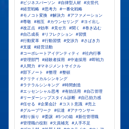
#ビジネスパーソン
#自律型人材
#次世代
#経営戦略
#思考力
#一番化戦略
#モノコト変換
#解決力
#アファメーション
#尊敬
#相互
#カウンセリング
#ヨイ出し
#改正点
#効率
#見せ方
#聞く
#巻き込む
#自己成長
#リフレクション
#習慣
#行動変革
#行動習慣
#交渉力
#さばき力
#支援
#経営活動
#コーポレートアイデンティティ
#社内行事
#管理部門
#経験者採用
#中途採用
#即戦力
#人間力
#マネジメントサイクル
#部下ノート
#整理
#整頓
#クリティカルシンキング
#ラテラルシンキング
#時間創造
#エッセンシャル思考
#有効活用
#自己管理
#リーダーシップスタイル診断
#自己効力感
#任せる
#企業会計
#コスト意識
#売上
#グループワーク
#伝達
#アナウンサー
#割り振り
#委譲
#5つの箱
#新任管理職
#管理職の役割
#欠員補充
#人手不足