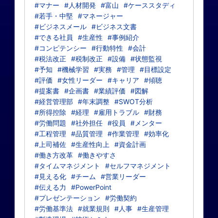
#マナー
#人材開発
#富山
#ケーススタディ
#若手・中堅
#マネージャー
#ビジネスメール
#ビジネス文書
#できる社員
#生産性
#事例紹介
#コンピテンシー
#行動特性
#会計
#税法改正
#税制改正
#設備
#状態監視
#予知
#機械学習
#実務
#管理
#目標設定
#評価
#女性リーダー
#キャリア
#傾聴
#提案書
#企画書
#業績評価
#図解
#経営管理部
#年末調整
#SWOT分析
#所得控除
#経理
#雇用トラブル
#財務
#労働問題
#社外担任
#役員
#メンター
#工程管理
#品質管理
#作業管理
#効率化
#上司補佐
#生産性向上
#資金計画
#働き方改革
#働きやすさ
#タイムマネジメント
#セルフマネジメント
#見える化
#チーム
#営業リーダー
#伝える力
#PowerPoint
#プレゼンテーション
#労働契約
#労働基準法
#就業規則
#人事
#生産管理