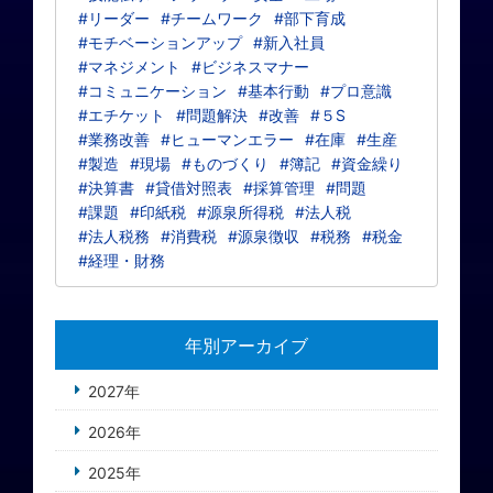
#リーダー
#チームワーク
#部下育成
#モチベーションアップ
#新入社員
#マネジメント
#ビジネスマナー
#コミュニケーション
#基本行動
#プロ意識
#エチケット
#問題解決
#改善
#５S
#業務改善
#ヒューマンエラー
#在庫
#生産
#製造
#現場
#ものづくり
#簿記
#資金繰り
#決算書
#貸借対照表
#採算管理
#問題
#課題
#印紙税
#源泉所得税
#法人税
#法人税務
#消費税
#源泉徴収
#税務
#税金
#経理・財務
年別アーカイブ
2027年
2026年
2025年