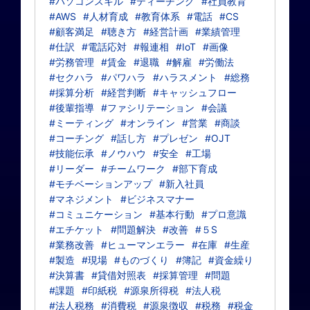
#パソコンスキル
#ティーチング
#社員教育
#AWS
#人材育成
#教育体系
#電話
#CS
#顧客満足
#聴き方
#経営計画
#業績管理
#仕訳
#電話応対
#報連相
#IoT
#画像
#労務管理
#賃金
#退職
#解雇
#労働法
#セクハラ
#パワハラ
#ハラスメント
#総務
#採算分析
#経営判断
#キャッシュフロー
#後輩指導
#ファシリテーション
#会議
#ミーティング
#オンライン
#営業
#商談
#コーチング
#話し方
#プレゼン
#OJT
#技能伝承
#ノウハウ
#安全
#工場
#リーダー
#チームワーク
#部下育成
#モチベーションアップ
#新入社員
#マネジメント
#ビジネスマナー
#コミュニケーション
#基本行動
#プロ意識
#エチケット
#問題解決
#改善
#５S
#業務改善
#ヒューマンエラー
#在庫
#生産
#製造
#現場
#ものづくり
#簿記
#資金繰り
#決算書
#貸借対照表
#採算管理
#問題
#課題
#印紙税
#源泉所得税
#法人税
#法人税務
#消費税
#源泉徴収
#税務
#税金