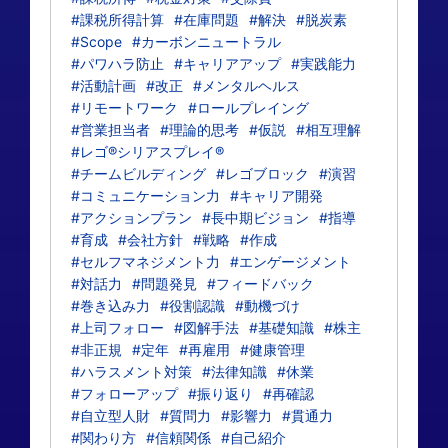
#課税所得計算
#在庫問題
#解決
#脱炭素
#Scope
#カーボンニュートラル
#パワハラ防止
#キャリアアップ
#実践能力
#活動計画
#改正
#メンタルヘルス
#リモートワーク
#ロールプレイング
#営業担当者
#理論的思考
#仮説
#相互理解
#レゴ®シリアスプレイ®
#チームビルディング
#レゴブロック
#演習
#コミュニケーション力
#キャリア開発
#アクションプラン
#長中期ビジョン
#指導
#育成
#会社方針
#戦略
#作成
#セルフマネジメント力
#エンゲージメント
#対話力
#問題発見
#フィードバック
#巻き込み力
#役割認識
#動機づけ
#上司フォロー
#図解手法
#基礎知識
#株主
#非正規
#定年
#再雇用
#健康管理
#ハラスメント対策
#法律知識
#休業
#フォローアップ
#振り返り
#再確認
#自立型人財
#質問力
#影響力
#貫通力
#関わり方
#信頼関係
#自己紹介