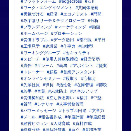
#プラットフォーム
#edgecross
#石川
#ワーク・エンゲイジメント
#共同体感覚
#勇気づける
#経済
#エコノミスト
#門間
#みずほリサーチ＆テクノロジーズ
#分析
#ブランディング
#マーケティング
#動画
#ホームページ
#プロモーション
#労働トラブル
#データ活用
#部門長
#半日
#工場見学
#建設業
#仕事力
#自律型
#ワーキンググループ
#セキュリティ
#スピーチ
#使用人兼務取締役
#経営姿勢
#責任
#クレーム
#義務
#アポイント
#提案
#トレーナー
#顧客
#営業アシスタント
#オンラインセミナー
#段取り
#心構え
#先輩社員
#班長
#活性化
#在庫管理
#節税
#若手
#言葉
#未然防止
#スキルアップ
#労働契約法
#立ち振る舞い
#福井
#中堅
#質問
#シナリオ
#人事労務管理
#パワーメッセージ
#トラブル回避
#文章力
#メール
#報告書作成
#年度計画
#年度経営
#経営ビジョン
#人財育成
#資料作成
#経営分析
#損益計算書
#自立
#意識改革