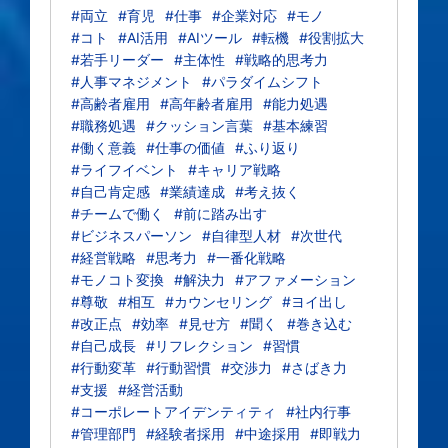
#両立
#育児
#仕事
#企業対応
#モノ
#コト
#AI活用
#AIツール
#転機
#役割拡大
#若手リーダー
#主体性
#戦略的思考力
#人事マネジメント
#パラダイムシフト
#高齢者雇用
#高年齢者雇用
#能力処遇
#職務処遇
#クッション言葉
#基本練習
#働く意義
#仕事の価値
#ふり返り
#ライフイベント
#キャリア戦略
#自己肯定感
#業績達成
#考え抜く
#チームで働く
#前に踏み出す
#ビジネスパーソン
#自律型人材
#次世代
#経営戦略
#思考力
#一番化戦略
#モノコト変換
#解決力
#アファメーション
#尊敬
#相互
#カウンセリング
#ヨイ出し
#改正点
#効率
#見せ方
#聞く
#巻き込む
#自己成長
#リフレクション
#習慣
#行動変革
#行動習慣
#交渉力
#さばき力
#支援
#経営活動
#コーポレートアイデンティティ
#社内行事
#管理部門
#経験者採用
#中途採用
#即戦力