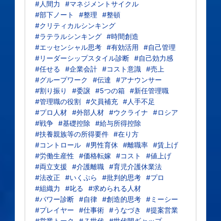
#人間力
#マネジメントサイクル
#部下ノート
#整理
#整頓
#クリティカルシンキング
#ラテラルシンキング
#時間創造
#エッセンシャル思考
#有効活用
#自己管理
#リーダーシップスタイル診断
#自己効力感
#任せる
#企業会計
#コスト意識
#売上
#グループワーク
#伝達
#アナウンサー
#割り振り
#委譲
#5つの箱
#新任管理職
#管理職の役割
#欠員補充
#人手不足
#プロ人材
#外部人材
#ウクライナ
#ロシア
#戦争
#基礎控除
#給与所得控除
#扶養親族等の所得要件
#在り方
#コントロール
#男性育休
#離職率
#賃上げ
#労働生産性
#価格転嫁
#コスト
#値上げ
#両立支援
#介護離職
#育児介護休業法
#法改正
#いくぷら
#批判的思考
#プロ
#組織力
#叱る
#求められる人材
#パワー診断
#自律
#創造的思考
#ミーシー
#プレイヤー
#仕事術
#うなづき
#提案営業
#営業トーク
#Ｚ世代
#世代間ギャップ