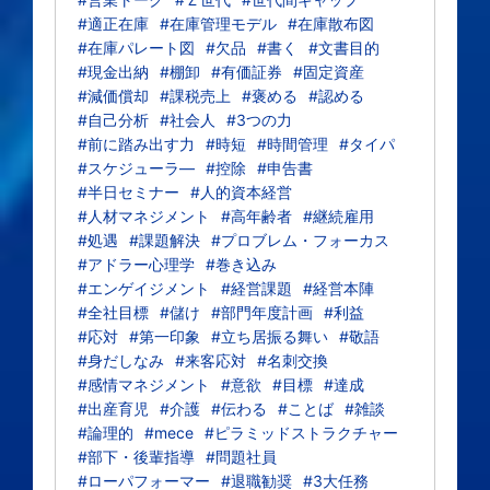
#適正在庫
#在庫管理モデル
#在庫散布図
#在庫パレート図
#欠品
#書く
#文書目的
#現金出納
#棚卸
#有価証券
#固定資産
#減価償却
#課税売上
#褒める
#認める
#自己分析
#社会人
#3つの力
#前に踏み出す力
#時短
#時間管理
#タイパ
#スケジューラ―
#控除
#申告書
#半日セミナー
#人的資本経営
#人材マネジメント
#高年齢者
#継続雇用
#処遇
#課題解決
#プロブレム・フォーカス
#アドラー心理学
#巻き込み
#エンゲイジメント
#経営課題
#経営本陣
#全社目標
#儲け
#部門年度計画
#利益
#応対
#第一印象
#立ち居振る舞い
#敬語
#身だしなみ
#来客応対
#名刺交換
#感情マネジメント
#意欲
#目標
#達成
#出産育児
#介護
#伝わる
#ことば
#雑談
#論理的
#mece
#ピラミッドストラクチャー
#部下・後輩指導
#問題社員
#ローパフォーマー
#退職勧奨
#3大任務