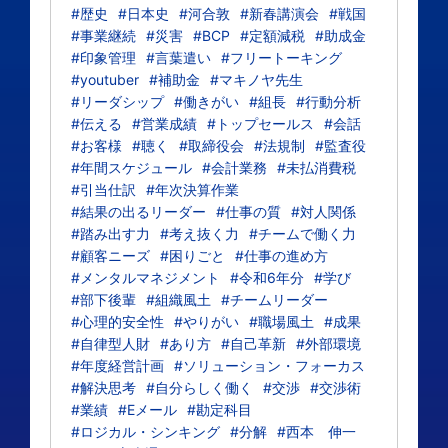
#歴史
#日本史
#河合敦
#新春講演会
#戦国
#事業継続
#災害
#BCP
#定額減税
#助成金
#印象管理
#言葉遣い
#フリートーキング
#youtuber
#補助金
#マキノヤ先生
#リーダシップ
#働きがい
#組長
#行動分析
#伝える
#営業成績
#トップセールス
#会話
#お客様
#聴く
#取締役会
#法規制
#監査役
#年間スケジュール
#会計業務
#未払消費税
#引当仕訳
#年次決算作業
#結果の出るリーダー
#仕事の質
#対人関係
#踏み出す力
#考え抜く力
#チームで働く力
#顧客ニーズ
#困りごと
#仕事の進め方
#メンタルマネジメント
#令和6年分
#学び
#部下後輩
#組織風土
#チームリーダー
#心理的安全性
#やりがい
#職場風土
#成果
#自律型人財
#あり方
#自己革新
#外部環境
#年度経営計画
#ソリューション・フォーカス
#解決思考
#自分らしく働く
#交渉
#交渉術
#業績
#Eメール
#勘定科目
#ロジカル・シンキング
#分解
#西本 伸一