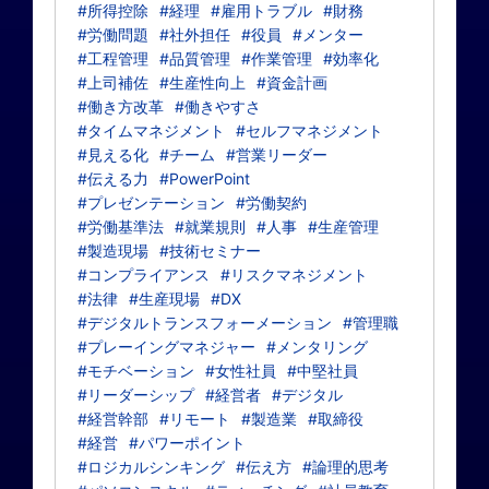
#所得控除
#経理
#雇用トラブル
#財務
#労働問題
#社外担任
#役員
#メンター
#工程管理
#品質管理
#作業管理
#効率化
#上司補佐
#生産性向上
#資金計画
#働き方改革
#働きやすさ
#タイムマネジメント
#セルフマネジメント
#見える化
#チーム
#営業リーダー
#伝える力
#PowerPoint
#プレゼンテーション
#労働契約
#労働基準法
#就業規則
#人事
#生産管理
#製造現場
#技術セミナー
#コンプライアンス
#リスクマネジメント
#法律
#生産現場
#DX
#デジタルトランスフォーメーション
#管理職
#プレーイングマネジャー
#メンタリング
#モチベーション
#女性社員
#中堅社員
#リーダーシップ
#経営者
#デジタル
#経営幹部
#リモート
#製造業
#取締役
#経営
#パワーポイント
#ロジカルシンキング
#伝え方
#論理的思考