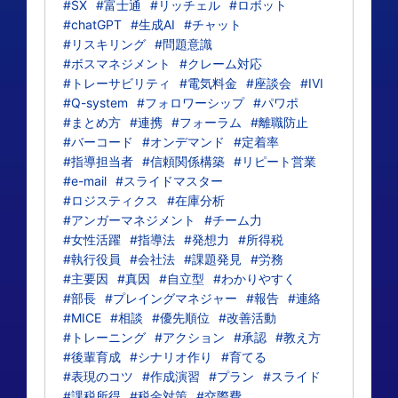
#SX
#富士通
#リッチェル
#ロボット
#chatGPT
#生成AI
#チャット
#リスキリング
#問題意識
#ボスマネジメント
#クレーム対応
#トレーサビリティ
#電気料金
#座談会
#IVI
#Q-system
#フォロワーシップ
#パワポ
#まとめ方
#連携
#フォーラム
#離職防止
#バーコード
#オンデマンド
#定着率
#指導担当者
#信頼関係構築
#リピート営業
#e-mail
#スライドマスター
#ロジスティクス
#在庫分析
#アンガーマネジメント
#チーム力
#女性活躍
#指導法
#発想力
#所得税
#執行役員
#会社法
#課題発見
#労務
#主要因
#真因
#自立型
#わかりやすく
#部長
#プレイングマネジャー
#報告
#連絡
#MICE
#相談
#優先順位
#改善活動
#トレーニング
#アクション
#承認
#教え方
#後輩育成
#シナリオ作り
#育てる
#表現のコツ
#作成演習
#プラン
#スライド
#課税所得
#税金対策
#交際費