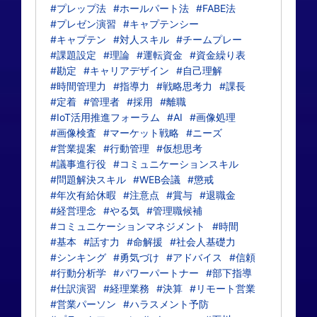
#プレップ法
#ホールパート法
#FABE法
#プレゼン演習
#キャプテンシー
#キャプテン
#対人スキル
#チームプレー
#課題設定
#理論
#運転資金
#資金繰り表
#勘定
#キャリアデザイン
#自己理解
#時間管理力
#指導力
#戦略思考力
#課長
#定着
#管理者
#採用
#離職
#IoT活用推進フォーラム
#AI
#画像処理
#画像検査
#マーケット戦略
#ニーズ
#営業提案
#行動管理
#仮想思考
#議事進行役
#コミュニケーションスキル
#問題解決スキル
#WEB会議
#懲戒
#年次有給休暇
#注意点
#賞与
#退職金
#経営理念
#やる気
#管理職候補
#コミュニケーションマネジメント
#時間
#基本
#話す力
#命解援
#社会人基礎力
#シンキング
#勇気づけ
#アドバイス
#信頼
#行動分析学
#パワーパートナー
#部下指導
#仕訳演習
#経理業務
#決算
#リモート営業
#営業パーソン
#ハラスメント予防