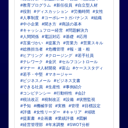
#教育プログラム
#新任役員
#自立型人材
#役割
#ディスカッション
#労働時間
#女性
#人事制度
#コーポレートガバナンス
#組織
#中小企業
#聞き方
#商談の基本
#キャッシュフロー経営
#問題解決力
#人間関係
#電話対応
#基礎
#応用
#言葉づかい
#提案力
#営業力
#営業スキル
#総務担当者
#危機管理
#報・連・相
#ヒアリング
#クロージング
#若手社員
#テレワーク
#金沢
#セルフコントロール
#マナー
#人材開発
#富山
#ケーススタディ
#若手・中堅
#マネージャー
#ビジネスメール
#ビジネス文書
#できる社員
#生産性
#事例紹介
#コンピテンシー
#行動特性
#会計
#税法改正
#税制改正
#設備
#状態監視
#予知
#機械学習
#実務
#管理
#目標設定
#評価
#女性リーダー
#キャリア
#傾聴
#提案書
#企画書
#業績評価
#図解
#経営管理部
#年末調整
#SWOT分析