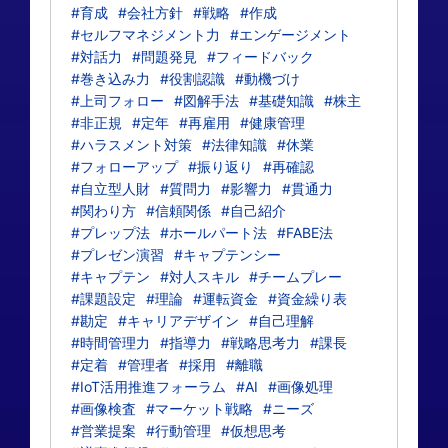
#育成
#会社方針
#戦略
#作成
#セルフマネジメント力
#エンゲージメント
#対話力
#問題発見
#フィードバック
#巻き込み力
#役割認識
#動機づけ
#上司フォロー
#図解手法
#基礎知識
#株主
#非正規
#定年
#再雇用
#健康管理
#ハラスメント対策
#法律知識
#休業
#フォローアップ
#振り返り
#再確認
#自立型人財
#質問力
#影響力
#貫通力
#関わり方
#信頼関係
#自己紹介
#プレップ法
#ホールパート法
#FABE法
#プレゼン演習
#キャプテンシー
#キャプテン
#対人スキル
#チームプレー
#課題設定
#理論
#運転資金
#資金繰り表
#勘定
#キャリアデザイン
#自己理解
#時間管理力
#指導力
#戦略思考力
#課長
#定着
#管理者
#採用
#離職
#IoT活用推進フォーラム
#AI
#画像処理
#画像検査
#マーケット戦略
#ニーズ
#営業提案
#行動管理
#仮想思考