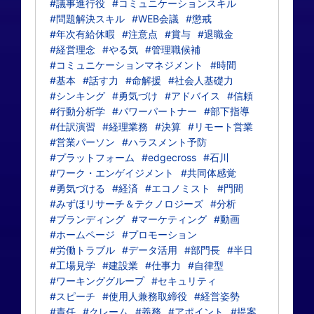
#議事進行役
#コミュニケーションスキル
#問題解決スキル
#WEB会議
#懲戒
#年次有給休暇
#注意点
#賞与
#退職金
#経営理念
#やる気
#管理職候補
#コミュニケーションマネジメント
#時間
#基本
#話す力
#命解援
#社会人基礎力
#シンキング
#勇気づけ
#アドバイス
#信頼
#行動分析学
#パワーパートナー
#部下指導
#仕訳演習
#経理業務
#決算
#リモート営業
#営業パーソン
#ハラスメント予防
#プラットフォーム
#edgecross
#石川
#ワーク・エンゲイジメント
#共同体感覚
#勇気づける
#経済
#エコノミスト
#門間
#みずほリサーチ＆テクノロジーズ
#分析
#ブランディング
#マーケティング
#動画
#ホームページ
#プロモーション
#労働トラブル
#データ活用
#部門長
#半日
#工場見学
#建設業
#仕事力
#自律型
#ワーキンググループ
#セキュリティ
#スピーチ
#使用人兼務取締役
#経営姿勢
#責任
#クレーム
#義務
#アポイント
#提案