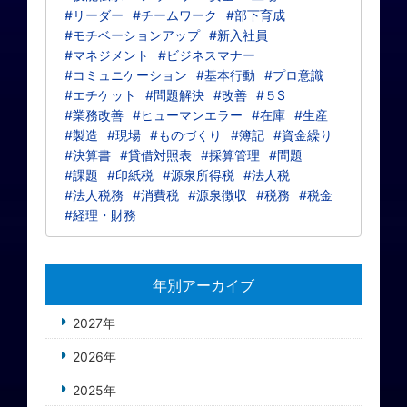
#リーダー
#チームワーク
#部下育成
#モチベーションアップ
#新入社員
#マネジメント
#ビジネスマナー
#コミュニケーション
#基本行動
#プロ意識
#エチケット
#問題解決
#改善
#５S
#業務改善
#ヒューマンエラー
#在庫
#生産
#製造
#現場
#ものづくり
#簿記
#資金繰り
#決算書
#貸借対照表
#採算管理
#問題
#課題
#印紙税
#源泉所得税
#法人税
#法人税務
#消費税
#源泉徴収
#税務
#税金
#経理・財務
年別アーカイブ
2027年
2026年
2025年