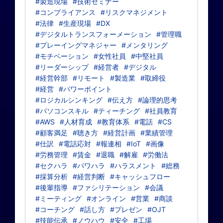
#製造現場
#技術セミナー
#コンプライアンス
#リスクマネジメント
#法律
#生産現場
#DX
#デジタルトランスフォーメーション
#管理職
#プレーイングマネジャー
#メンタリング
#モチベーション
#女性社員
#中堅社員
#リーダーシップ
#経営者
#デジタル
#経営幹部
#リモート
#製造業
#取締役
#経営
#パワーポイント
#ロジカルシンキング
#伝え方
#論理的思考
#パソコンスキル
#ティーチング
#社員教育
#AWS
#人材育成
#教育体系
#電話
#CS
#顧客満足
#聴き方
#経営計画
#業績管理
#仕訳
#電話応対
#報連相
#IoT
#画像
#労務管理
#賃金
#退職
#解雇
#労働法
#セクハラ
#パワハラ
#ハラスメント
#総務
#採算分析
#経営判断
#キャッシュフロー
#後輩指導
#ファシリテーション
#会議
#ミーティング
#オンライン
#営業
#商談
#コーチング
#話し方
#プレゼン
#OJT
#技能伝承
#ノウハウ
#安全
#工場