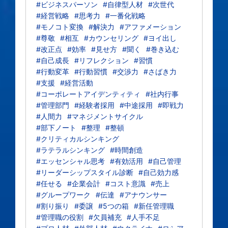
#ビジネスパーソン
#自律型人材
#次世代
#経営戦略
#思考力
#一番化戦略
#モノコト変換
#解決力
#アファメーション
#尊敬
#相互
#カウンセリング
#ヨイ出し
#改正点
#効率
#見せ方
#聞く
#巻き込む
#自己成長
#リフレクション
#習慣
#行動変革
#行動習慣
#交渉力
#さばき力
#支援
#経営活動
#コーポレートアイデンティティ
#社内行事
#管理部門
#経験者採用
#中途採用
#即戦力
#人間力
#マネジメントサイクル
#部下ノート
#整理
#整頓
#クリティカルシンキング
#ラテラルシンキング
#時間創造
#エッセンシャル思考
#有効活用
#自己管理
#リーダーシップスタイル診断
#自己効力感
#任せる
#企業会計
#コスト意識
#売上
#グループワーク
#伝達
#アナウンサー
#割り振り
#委譲
#5つの箱
#新任管理職
#管理職の役割
#欠員補充
#人手不足