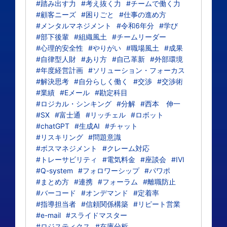
#踏み出す力
#考え抜く力
#チームで働く力
#顧客ニーズ
#困りごと
#仕事の進め方
#メンタルマネジメント
#令和6年分
#学び
#部下後輩
#組織風土
#チームリーダー
#心理的安全性
#やりがい
#職場風土
#成果
#自律型人財
#あり方
#自己革新
#外部環境
#年度経営計画
#ソリューション・フォーカス
#解決思考
#自分らしく働く
#交渉
#交渉術
#業績
#Eメール
#勘定科目
#ロジカル・シンキング
#分解
#西本 伸一
#SX
#富士通
#リッチェル
#ロボット
#chatGPT
#生成AI
#チャット
#リスキリング
#問題意識
#ボスマネジメント
#クレーム対応
#トレーサビリティ
#電気料金
#座談会
#IVI
#Q-system
#フォロワーシップ
#パワポ
#まとめ方
#連携
#フォーラム
#離職防止
#バーコード
#オンデマンド
#定着率
#指導担当者
#信頼関係構築
#リピート営業
#e-mail
#スライドマスター
#ロジスティクス
#在庫分析