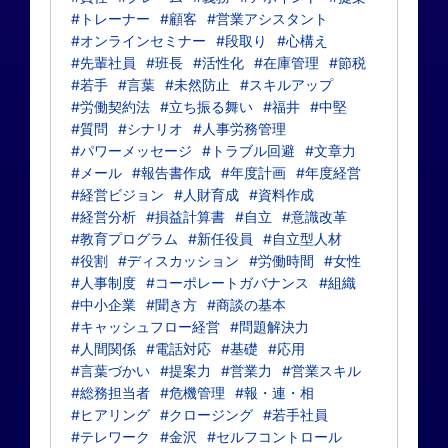
#トレーナー
#顧客
#営業アシスタント
#オンラインセミナー
#段取り
#心構え
#先輩社員
#班長
#活性化
#在庫管理
#節税
#若手
#言葉
#未然防止
#スキルアップ
#労働契約法
#立ち振る舞い
#福井
#中堅
#質問
#シナリオ
#人事労務管理
#パワーメッセージ
#トラブル回避
#文章力
#メール
#報告書作成
#年度計画
#年度経営
#経営ビジョン
#人財育成
#資料作成
#経営分析
#損益計算書
#自立
#意識改革
#教育プログラム
#新任役員
#自立型人材
#役割
#ディスカッション
#労働時間
#女性
#人事制度
#コーポレートガバナンス
#組織
#中小企業
#聞き方
#商談の基本
#キャッシュフロー経営
#問題解決力
#人間関係
#電話対応
#基礎
#応用
#言葉づかい
#提案力
#営業力
#営業スキル
#総務担当者
#危機管理
#報・連・相
#ヒアリング
#クロージング
#若手社員
#テレワーク
#金沢
#セルフコントロール