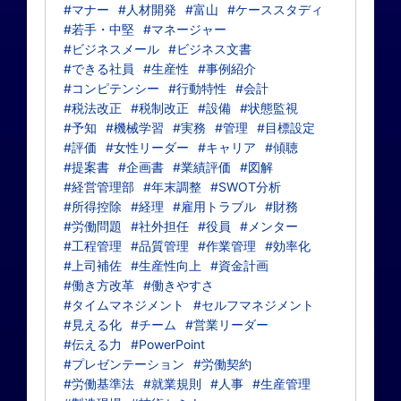
#マナー
#人材開発
#富山
#ケーススタディ
#若手・中堅
#マネージャー
#ビジネスメール
#ビジネス文書
#できる社員
#生産性
#事例紹介
#コンピテンシー
#行動特性
#会計
#税法改正
#税制改正
#設備
#状態監視
#予知
#機械学習
#実務
#管理
#目標設定
#評価
#女性リーダー
#キャリア
#傾聴
#提案書
#企画書
#業績評価
#図解
#経営管理部
#年末調整
#SWOT分析
#所得控除
#経理
#雇用トラブル
#財務
#労働問題
#社外担任
#役員
#メンター
#工程管理
#品質管理
#作業管理
#効率化
#上司補佐
#生産性向上
#資金計画
#働き方改革
#働きやすさ
#タイムマネジメント
#セルフマネジメント
#見える化
#チーム
#営業リーダー
#伝える力
#PowerPoint
#プレゼンテーション
#労働契約
#労働基準法
#就業規則
#人事
#生産管理