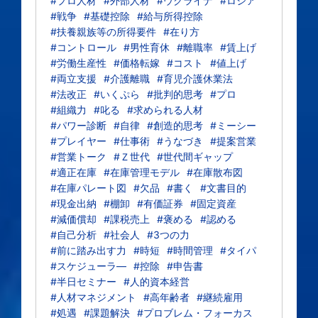
#プロ人材
#外部人材
#ウクライナ
#ロシア
#戦争
#基礎控除
#給与所得控除
#扶養親族等の所得要件
#在り方
#コントロール
#男性育休
#離職率
#賃上げ
#労働生産性
#価格転嫁
#コスト
#値上げ
#両立支援
#介護離職
#育児介護休業法
#法改正
#いくぷら
#批判的思考
#プロ
#組織力
#叱る
#求められる人材
#パワー診断
#自律
#創造的思考
#ミーシー
#プレイヤー
#仕事術
#うなづき
#提案営業
#営業トーク
#Ｚ世代
#世代間ギャップ
#適正在庫
#在庫管理モデル
#在庫散布図
#在庫パレート図
#欠品
#書く
#文書目的
#現金出納
#棚卸
#有価証券
#固定資産
#減価償却
#課税売上
#褒める
#認める
#自己分析
#社会人
#3つの力
#前に踏み出す力
#時短
#時間管理
#タイパ
#スケジューラ―
#控除
#申告書
#半日セミナー
#人的資本経営
#人材マネジメント
#高年齢者
#継続雇用
#処遇
#課題解決
#プロブレム・フォーカス