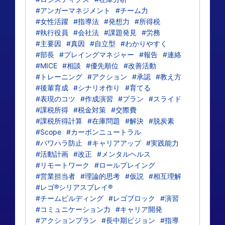
#アンガーマネジメント
#チーム力
#女性活躍
#指導法
#発想力
#所得税
#執行役員
#会社法
#課題発見
#労務
#主要因
#真因
#自立型
#わかりやすく
#部長
#プレイングマネジャー
#報告
#連絡
#MICE
#相談
#優先順位
#改善活動
#トレーニング
#アクション
#承認
#教え方
#後輩育成
#シナリオ作り
#育てる
#表現のコツ
#作成演習
#プラン
#スライド
#課税所得
#税金対策
#交際費
#課税所得計算
#在庫問題
#解決
#脱炭素
#Scope
#カーボンニュートラル
#パワハラ防止
#キャリアアップ
#実践能力
#活動計画
#改正
#メンタルヘルス
#リモートワーク
#ロールプレイング
#営業担当者
#理論的思考
#仮説
#相互理解
#レゴ®シリアスプレイ®
#チームビルディング
#レゴブロック
#演習
#コミュニケーション力
#キャリア開発
#アクションプラン
#長中期ビジョン
#指導