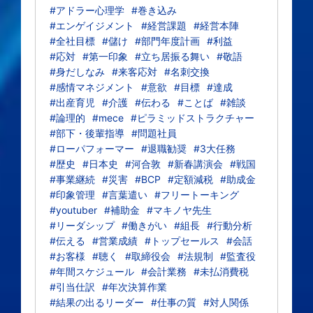
#アドラー心理学
#巻き込み
#エンゲイジメント
#経営課題
#経営本陣
#全社目標
#儲け
#部門年度計画
#利益
#応対
#第一印象
#立ち居振る舞い
#敬語
#身だしなみ
#来客応対
#名刺交換
#感情マネジメント
#意欲
#目標
#達成
#出産育児
#介護
#伝わる
#ことば
#雑談
#論理的
#mece
#ピラミッドストラクチャー
#部下・後輩指導
#問題社員
#ローパフォーマー
#退職勧奨
#3大任務
#歴史
#日本史
#河合敦
#新春講演会
#戦国
#事業継続
#災害
#BCP
#定額減税
#助成金
#印象管理
#言葉遣い
#フリートーキング
#youtuber
#補助金
#マキノヤ先生
#リーダシップ
#働きがい
#組長
#行動分析
#伝える
#営業成績
#トップセールス
#会話
#お客様
#聴く
#取締役会
#法規制
#監査役
#年間スケジュール
#会計業務
#未払消費税
#引当仕訳
#年次決算作業
#結果の出るリーダー
#仕事の質
#対人関係