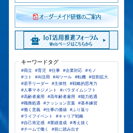
キーワードタグ
#両立
#育児
#仕事
#企業対応
#モノ
#コト
#AI活用
#AIツール
#転機
#役割拡大
#若手リーダー
#主体性
#戦略的思考力
#人事マネジメント
#パラダイムシフト
#高齢者雇用
#高年齢者雇用
#能力処遇
#職務処遇
#クッション言葉
#基本練習
#働く意義
#仕事の価値
#ふり返り
#ライフイベント
#キャリア戦略
#自己肯定感
#業績達成
#考え抜く
#チームで働く
#前に踏み出す