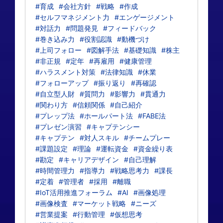
#育成
#会社方針
#戦略
#作成
#セルフマネジメント力
#エンゲージメント
#対話力
#問題発見
#フィードバック
#巻き込み力
#役割認識
#動機づけ
#上司フォロー
#図解手法
#基礎知識
#株主
#非正規
#定年
#再雇用
#健康管理
#ハラスメント対策
#法律知識
#休業
#フォローアップ
#振り返り
#再確認
#自立型人財
#質問力
#影響力
#貫通力
#関わり方
#信頼関係
#自己紹介
#プレップ法
#ホールパート法
#FABE法
#プレゼン演習
#キャプテンシー
#キャプテン
#対人スキル
#チームプレー
#課題設定
#理論
#運転資金
#資金繰り表
#勘定
#キャリアデザイン
#自己理解
#時間管理力
#指導力
#戦略思考力
#課長
#定着
#管理者
#採用
#離職
#IoT活用推進フォーラム
#AI
#画像処理
#画像検査
#マーケット戦略
#ニーズ
#営業提案
#行動管理
#仮想思考