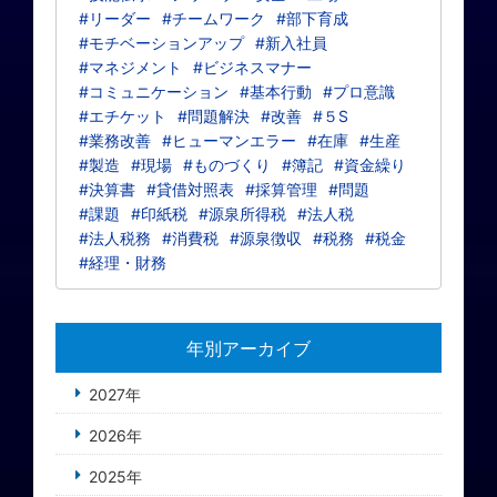
#リーダー
#チームワーク
#部下育成
#モチベーションアップ
#新入社員
#マネジメント
#ビジネスマナー
#コミュニケーション
#基本行動
#プロ意識
#エチケット
#問題解決
#改善
#５S
#業務改善
#ヒューマンエラー
#在庫
#生産
#製造
#現場
#ものづくり
#簿記
#資金繰り
#決算書
#貸借対照表
#採算管理
#問題
#課題
#印紙税
#源泉所得税
#法人税
#法人税務
#消費税
#源泉徴収
#税務
#税金
#経理・財務
年別アーカイブ
2027年
2026年
2025年