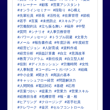
#トレーナー
#顧客
#営業アシスタント
#オンラインセミナー
#段取り
#心構え
#先輩社員
#班長
#活性化
#在庫管理
#節税
#若手
#言葉
#未然防止
#スキルアップ
#労働契約法
#立ち振る舞い
#福井
#中堅
#質問
#シナリオ
#人事労務管理
#パワーメッセージ
#トラブル回避
#文章力
#メール
#報告書作成
#年度計画
#年度経営
#経営ビジョン
#人財育成
#資料作成
#経営分析
#損益計算書
#自立
#意識改革
#教育プログラム
#新任役員
#自立型人材
#役割
#ディスカッション
#労働時間
#女性
#人事制度
#コーポレートガバナンス
#組織
#中小企業
#聞き方
#商談の基本
#キャッシュフロー経営
#問題解決力
#人間関係
#電話対応
#基礎
#応用
#言葉づかい
#提案力
#営業力
#営業スキル
#総務担当者
#危機管理
#報・連・相
#ヒアリング
#クロージング
#若手社員
#テレワーク
#金沢
#セルフコントロール