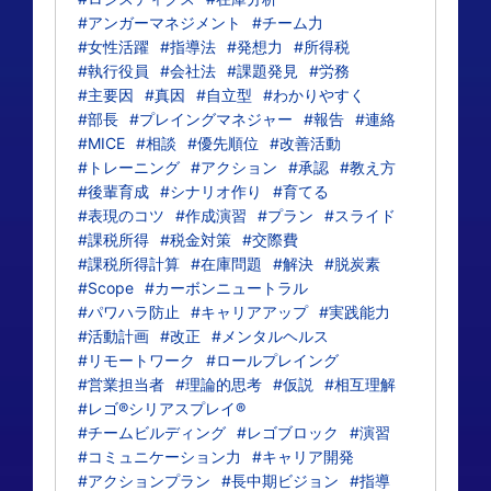
#アンガーマネジメント
#チーム力
#女性活躍
#指導法
#発想力
#所得税
#執行役員
#会社法
#課題発見
#労務
#主要因
#真因
#自立型
#わかりやすく
#部長
#プレイングマネジャー
#報告
#連絡
#MICE
#相談
#優先順位
#改善活動
#トレーニング
#アクション
#承認
#教え方
#後輩育成
#シナリオ作り
#育てる
#表現のコツ
#作成演習
#プラン
#スライド
#課税所得
#税金対策
#交際費
#課税所得計算
#在庫問題
#解決
#脱炭素
#Scope
#カーボンニュートラル
#パワハラ防止
#キャリアアップ
#実践能力
#活動計画
#改正
#メンタルヘルス
#リモートワーク
#ロールプレイング
#営業担当者
#理論的思考
#仮説
#相互理解
#レゴ®シリアスプレイ®
#チームビルディング
#レゴブロック
#演習
#コミュニケーション力
#キャリア開発
#アクションプラン
#長中期ビジョン
#指導