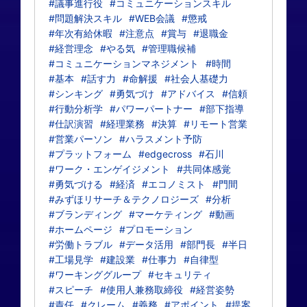
#議事進行役
#コミュニケーションスキル
#問題解決スキル
#WEB会議
#懲戒
#年次有給休暇
#注意点
#賞与
#退職金
#経営理念
#やる気
#管理職候補
#コミュニケーションマネジメント
#時間
#基本
#話す力
#命解援
#社会人基礎力
#シンキング
#勇気づけ
#アドバイス
#信頼
#行動分析学
#パワーパートナー
#部下指導
#仕訳演習
#経理業務
#決算
#リモート営業
#営業パーソン
#ハラスメント予防
#プラットフォーム
#edgecross
#石川
#ワーク・エンゲイジメント
#共同体感覚
#勇気づける
#経済
#エコノミスト
#門間
#みずほリサーチ＆テクノロジーズ
#分析
#ブランディング
#マーケティング
#動画
#ホームページ
#プロモーション
#労働トラブル
#データ活用
#部門長
#半日
#工場見学
#建設業
#仕事力
#自律型
#ワーキンググループ
#セキュリティ
#スピーチ
#使用人兼務取締役
#経営姿勢
#責任
#クレーム
#義務
#アポイント
#提案