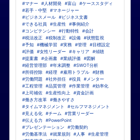
#マナー
#人材開発
#富山
#ケーススタディ
#若手・中堅
#マネージャー
#ビジネスメール
#ビジネス文書
#できる社員
#生産性
#事例紹介
#コンピテンシー
#行動特性
#会計
#税法改正
#税制改正
#設備
#状態監視
#予知
#機械学習
#実務
#管理
#目標設定
#評価
#女性リーダー
#キャリア
#傾聴
#提案書
#企画書
#業績評価
#図解
#経営管理部
#年末調整
#SWOT分析
#所得控除
#経理
#雇用トラブル
#財務
#労働問題
#社外担任
#役員
#メンター
#工程管理
#品質管理
#作業管理
#効率化
#上司補佐
#生産性向上
#資金計画
#働き方改革
#働きやすさ
#タイムマネジメント
#セルフマネジメント
#見える化
#チーム
#営業リーダー
#伝える力
#PowerPoint
#プレゼンテーション
#労働契約
#労働基準法
#就業規則
#人事
#生産管理