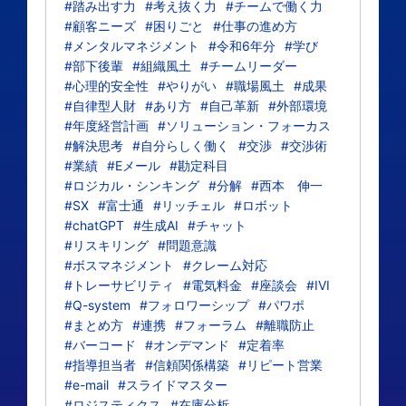
#踏み出す力
#考え抜く力
#チームで働く力
#顧客ニーズ
#困りごと
#仕事の進め方
#メンタルマネジメント
#令和6年分
#学び
#部下後輩
#組織風土
#チームリーダー
#心理的安全性
#やりがい
#職場風土
#成果
#自律型人財
#あり方
#自己革新
#外部環境
#年度経営計画
#ソリューション・フォーカス
#解決思考
#自分らしく働く
#交渉
#交渉術
#業績
#Eメール
#勘定科目
#ロジカル・シンキング
#分解
#西本 伸一
#SX
#富士通
#リッチェル
#ロボット
#chatGPT
#生成AI
#チャット
#リスキリング
#問題意識
#ボスマネジメント
#クレーム対応
#トレーサビリティ
#電気料金
#座談会
#IVI
#Q-system
#フォロワーシップ
#パワポ
#まとめ方
#連携
#フォーラム
#離職防止
#バーコード
#オンデマンド
#定着率
#指導担当者
#信頼関係構築
#リピート営業
#e-mail
#スライドマスター
#ロジスティクス
#在庫分析