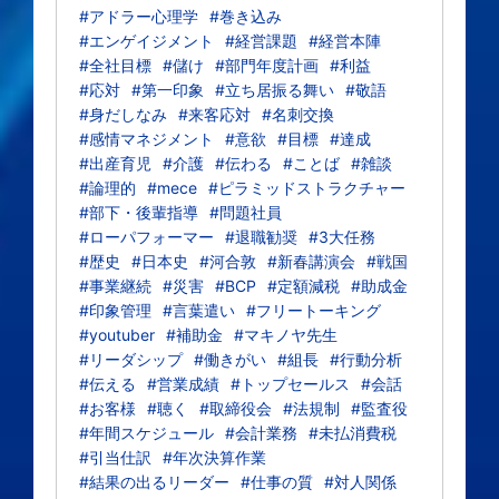
#アドラー心理学
#巻き込み
#エンゲイジメント
#経営課題
#経営本陣
#全社目標
#儲け
#部門年度計画
#利益
#応対
#第一印象
#立ち居振る舞い
#敬語
#身だしなみ
#来客応対
#名刺交換
#感情マネジメント
#意欲
#目標
#達成
#出産育児
#介護
#伝わる
#ことば
#雑談
#論理的
#mece
#ピラミッドストラクチャー
#部下・後輩指導
#問題社員
#ローパフォーマー
#退職勧奨
#3大任務
#歴史
#日本史
#河合敦
#新春講演会
#戦国
#事業継続
#災害
#BCP
#定額減税
#助成金
#印象管理
#言葉遣い
#フリートーキング
#youtuber
#補助金
#マキノヤ先生
#リーダシップ
#働きがい
#組長
#行動分析
#伝える
#営業成績
#トップセールス
#会話
#お客様
#聴く
#取締役会
#法規制
#監査役
#年間スケジュール
#会計業務
#未払消費税
#引当仕訳
#年次決算作業
#結果の出るリーダー
#仕事の質
#対人関係