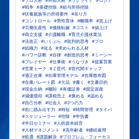
#プロ人材
#外部人材
#ウクライナ
#ロシア
#戦争
#基礎控除
#給与所得控除
#扶養親族等の所得要件
#在り方
#コントロール
#男性育休
#離職率
#賃上げ
#労働生産性
#価格転嫁
#コスト
#値上げ
#両立支援
#介護離職
#育児介護休業法
#法改正
#いくぷら
#批判的思考
#プロ
#組織力
#叱る
#求められる人材
#パワー診断
#自律
#創造的思考
#ミーシー
#プレイヤー
#仕事術
#うなづき
#提案営業
#営業トーク
#Ｚ世代
#世代間ギャップ
#適正在庫
#在庫管理モデル
#在庫散布図
#在庫パレート図
#欠品
#書く
#文書目的
#現金出納
#棚卸
#有価証券
#固定資産
#減価償却
#課税売上
#褒める
#認める
#自己分析
#社会人
#3つの力
#前に踏み出す力
#時短
#時間管理
#タイパ
#スケジューラ―
#控除
#申告書
#半日セミナー
#人的資本経営
#人材マネジメント
#高年齢者
#継続雇用
#処遇
#課題解決
#プロブレム・フォーカス