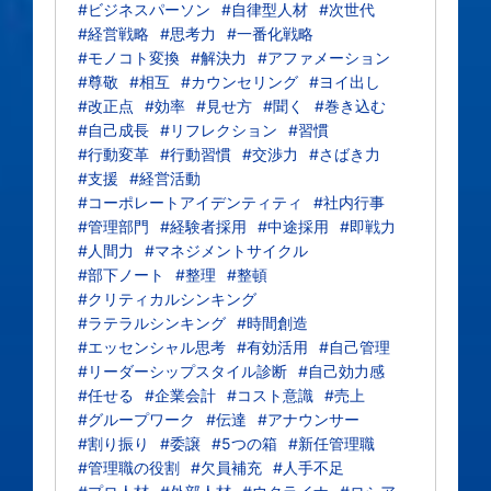
#ビジネスパーソン
#自律型人材
#次世代
#経営戦略
#思考力
#一番化戦略
#モノコト変換
#解決力
#アファメーション
#尊敬
#相互
#カウンセリング
#ヨイ出し
#改正点
#効率
#見せ方
#聞く
#巻き込む
#自己成長
#リフレクション
#習慣
#行動変革
#行動習慣
#交渉力
#さばき力
#支援
#経営活動
#コーポレートアイデンティティ
#社内行事
#管理部門
#経験者採用
#中途採用
#即戦力
#人間力
#マネジメントサイクル
#部下ノート
#整理
#整頓
#クリティカルシンキング
#ラテラルシンキング
#時間創造
#エッセンシャル思考
#有効活用
#自己管理
#リーダーシップスタイル診断
#自己効力感
#任せる
#企業会計
#コスト意識
#売上
#グループワーク
#伝達
#アナウンサー
#割り振り
#委譲
#5つの箱
#新任管理職
#管理職の役割
#欠員補充
#人手不足