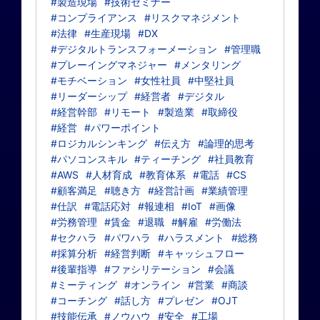
#製造現場
#技術セミナー
#コンプライアンス
#リスクマネジメント
#法律
#生産現場
#DX
#デジタルトランスフォーメーション
#管理職
#プレーイングマネジャー
#メンタリング
#モチベーション
#女性社員
#中堅社員
#リーダーシップ
#経営者
#デジタル
#経営幹部
#リモート
#製造業
#取締役
#経営
#パワーポイント
#ロジカルシンキング
#伝え方
#論理的思考
#パソコンスキル
#ティーチング
#社員教育
#AWS
#人材育成
#教育体系
#電話
#CS
#顧客満足
#聴き方
#経営計画
#業績管理
#仕訳
#電話応対
#報連相
#IoT
#画像
#労務管理
#賃金
#退職
#解雇
#労働法
#セクハラ
#パワハラ
#ハラスメント
#総務
#採算分析
#経営判断
#キャッシュフロー
#後輩指導
#ファシリテーション
#会議
#ミーティング
#オンライン
#営業
#商談
#コーチング
#話し方
#プレゼン
#OJT
#技能伝承
#ノウハウ
#安全
#工場