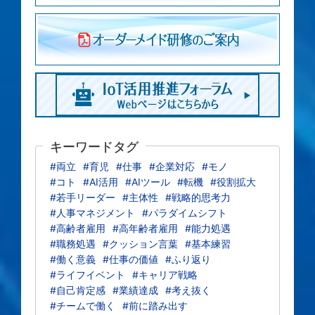
キーワードタグ
#両立
#育児
#仕事
#企業対応
#モノ
#コト
#AI活用
#AIツール
#転機
#役割拡大
#若手リーダー
#主体性
#戦略的思考力
#人事マネジメント
#パラダイムシフト
#高齢者雇用
#高年齢者雇用
#能力処遇
#職務処遇
#クッション言葉
#基本練習
#働く意義
#仕事の価値
#ふり返り
#ライフイベント
#キャリア戦略
#自己肯定感
#業績達成
#考え抜く
#チームで働く
#前に踏み出す