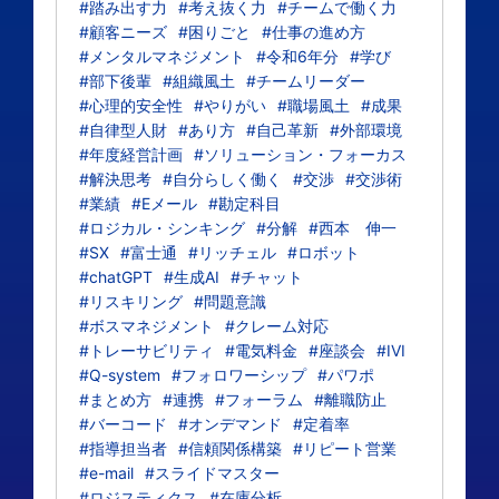
#踏み出す力
#考え抜く力
#チームで働く力
#顧客ニーズ
#困りごと
#仕事の進め方
#メンタルマネジメント
#令和6年分
#学び
#部下後輩
#組織風土
#チームリーダー
#心理的安全性
#やりがい
#職場風土
#成果
#自律型人財
#あり方
#自己革新
#外部環境
#年度経営計画
#ソリューション・フォーカス
#解決思考
#自分らしく働く
#交渉
#交渉術
#業績
#Eメール
#勘定科目
#ロジカル・シンキング
#分解
#西本 伸一
#SX
#富士通
#リッチェル
#ロボット
#chatGPT
#生成AI
#チャット
#リスキリング
#問題意識
#ボスマネジメント
#クレーム対応
#トレーサビリティ
#電気料金
#座談会
#IVI
#Q-system
#フォロワーシップ
#パワポ
#まとめ方
#連携
#フォーラム
#離職防止
#バーコード
#オンデマンド
#定着率
#指導担当者
#信頼関係構築
#リピート営業
#e-mail
#スライドマスター
#ロジスティクス
#在庫分析