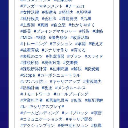
#アンガーマネジメント
#チーム力
#女性活躍
#指導法
#発想力
#所得税
#執行役員
#会社法
#課題発見
#労務
#主要因
#真因
#自立型
#わかりやすく
#部長
#プレイングマネジャー
#報告
#連絡
#MICE
#相談
#優先順位
#改善活動
#トレーニング
#アクション
#承認
#教え方
#後輩育成
#シナリオ作り
#育てる
#表現のコツ
#作成演習
#プラン
#スライド
#課税所得
#税金対策
#交際費
#課税所得計算
#在庫問題
#解決
#脱炭素
#Scope
#カーボンニュートラル
#パワハラ防止
#キャリアアップ
#実践能力
#活動計画
#改正
#メンタルヘルス
#リモートワーク
#ロールプレイング
#営業担当者
#理論的思考
#仮説
#相互理解
#レゴ®シリアスプレイ®
#チームビルディング
#レゴブロック
#演習
#コミュニケーション力
#キャリア開発
#アクションプラン
#長中期ビジョン
#指導