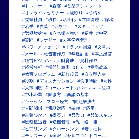
#トレーナー
#顧客
#営業アシスタント
#オンラインセミナー
#段取り
#心構え
#先輩社員
#班長
#活性化
#在庫管理
#節税
#若手
#言葉
#未然防止
#スキルアップ
#労働契約法
#立ち振る舞い
#福井
#中堅
#質問
#シナリオ
#人事労務管理
#パワーメッセージ
#トラブル回避
#文章力
#メール
#報告書作成
#年度計画
#年度経営
#経営ビジョン
#人財育成
#資料作成
#経営分析
#損益計算書
#自立
#意識改革
#教育プログラム
#新任役員
#自立型人材
#役割
#ディスカッション
#労働時間
#女性
#人事制度
#コーポレートガバナンス
#組織
#中小企業
#聞き方
#商談の基本
#キャッシュフロー経営
#問題解決力
#人間関係
#電話対応
#基礎
#応用
#言葉づかい
#提案力
#営業力
#営業スキル
#総務担当者
#危機管理
#報・連・相
#ヒアリング
#クロージング
#若手社員
#テレワーク
#金沢
#セルフコントロール