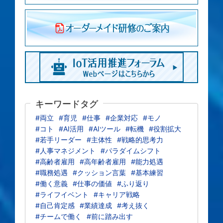
キーワードタグ
#両立
#育児
#仕事
#企業対応
#モノ
#コト
#AI活用
#AIツール
#転機
#役割拡大
#若手リーダー
#主体性
#戦略的思考力
#人事マネジメント
#パラダイムシフト
#高齢者雇用
#高年齢者雇用
#能力処遇
#職務処遇
#クッション言葉
#基本練習
#働く意義
#仕事の価値
#ふり返り
#ライフイベント
#キャリア戦略
#自己肯定感
#業績達成
#考え抜く
#チームで働く
#前に踏み出す