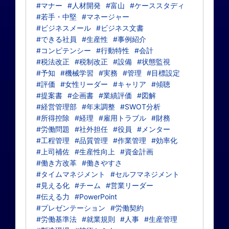
#マナー
#人材開発
#富山
#ケーススタディ
#若手・中堅
#マネージャー
#ビジネスメール
#ビジネス文書
#できる社員
#生産性
#事例紹介
#コンピテンシー
#行動特性
#会計
#税法改正
#税制改正
#設備
#状態監視
#予知
#機械学習
#実務
#管理
#目標設定
#評価
#女性リーダー
#キャリア
#傾聴
#提案書
#企画書
#業績評価
#図解
#経営管理部
#年末調整
#SWOT分析
#所得控除
#経理
#雇用トラブル
#財務
#労働問題
#社外担任
#役員
#メンター
#工程管理
#品質管理
#作業管理
#効率化
#上司補佐
#生産性向上
#資金計画
#働き方改革
#働きやすさ
#タイムマネジメント
#セルフマネジメント
#見える化
#チーム
#営業リーダー
#伝える力
#PowerPoint
#プレゼンテーション
#労働契約
#労働基準法
#就業規則
#人事
#生産管理