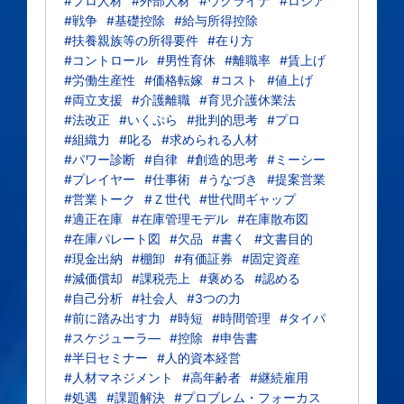
#プロ人材
#外部人材
#ウクライナ
#ロシア
#戦争
#基礎控除
#給与所得控除
#扶養親族等の所得要件
#在り方
#コントロール
#男性育休
#離職率
#賃上げ
#労働生産性
#価格転嫁
#コスト
#値上げ
#両立支援
#介護離職
#育児介護休業法
#法改正
#いくぷら
#批判的思考
#プロ
#組織力
#叱る
#求められる人材
#パワー診断
#自律
#創造的思考
#ミーシー
#プレイヤー
#仕事術
#うなづき
#提案営業
#営業トーク
#Ｚ世代
#世代間ギャップ
#適正在庫
#在庫管理モデル
#在庫散布図
#在庫パレート図
#欠品
#書く
#文書目的
#現金出納
#棚卸
#有価証券
#固定資産
#減価償却
#課税売上
#褒める
#認める
#自己分析
#社会人
#3つの力
#前に踏み出す力
#時短
#時間管理
#タイパ
#スケジューラ―
#控除
#申告書
#半日セミナー
#人的資本経営
#人材マネジメント
#高年齢者
#継続雇用
#処遇
#課題解決
#プロブレム・フォーカス