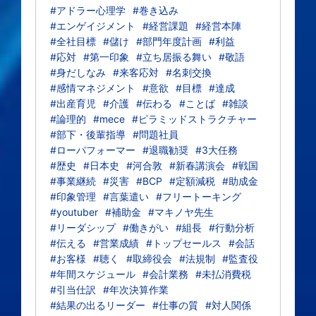
#アドラー心理学
#巻き込み
#エンゲイジメント
#経営課題
#経営本陣
#全社目標
#儲け
#部門年度計画
#利益
#応対
#第一印象
#立ち居振る舞い
#敬語
#身だしなみ
#来客応対
#名刺交換
#感情マネジメント
#意欲
#目標
#達成
#出産育児
#介護
#伝わる
#ことば
#雑談
#論理的
#mece
#ピラミッドストラクチャー
#部下・後輩指導
#問題社員
#ローパフォーマー
#退職勧奨
#3大任務
#歴史
#日本史
#河合敦
#新春講演会
#戦国
#事業継続
#災害
#BCP
#定額減税
#助成金
#印象管理
#言葉遣い
#フリートーキング
#youtuber
#補助金
#マキノヤ先生
#リーダシップ
#働きがい
#組長
#行動分析
#伝える
#営業成績
#トップセールス
#会話
#お客様
#聴く
#取締役会
#法規制
#監査役
#年間スケジュール
#会計業務
#未払消費税
#引当仕訳
#年次決算作業
#結果の出るリーダー
#仕事の質
#対人関係