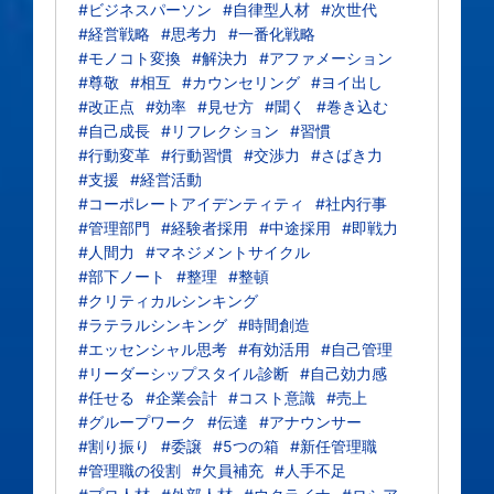
#ビジネスパーソン
#自律型人材
#次世代
#経営戦略
#思考力
#一番化戦略
#モノコト変換
#解決力
#アファメーション
#尊敬
#相互
#カウンセリング
#ヨイ出し
#改正点
#効率
#見せ方
#聞く
#巻き込む
#自己成長
#リフレクション
#習慣
#行動変革
#行動習慣
#交渉力
#さばき力
#支援
#経営活動
#コーポレートアイデンティティ
#社内行事
#管理部門
#経験者採用
#中途採用
#即戦力
#人間力
#マネジメントサイクル
#部下ノート
#整理
#整頓
#クリティカルシンキング
#ラテラルシンキング
#時間創造
#エッセンシャル思考
#有効活用
#自己管理
#リーダーシップスタイル診断
#自己効力感
#任せる
#企業会計
#コスト意識
#売上
#グループワーク
#伝達
#アナウンサー
#割り振り
#委譲
#5つの箱
#新任管理職
#管理職の役割
#欠員補充
#人手不足