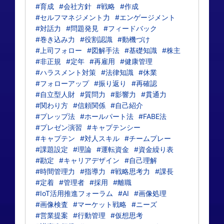
#育成
#会社方針
#戦略
#作成
#セルフマネジメント力
#エンゲージメント
#対話力
#問題発見
#フィードバック
#巻き込み力
#役割認識
#動機づけ
#上司フォロー
#図解手法
#基礎知識
#株主
#非正規
#定年
#再雇用
#健康管理
#ハラスメント対策
#法律知識
#休業
#フォローアップ
#振り返り
#再確認
#自立型人財
#質問力
#影響力
#貫通力
#関わり方
#信頼関係
#自己紹介
#プレップ法
#ホールパート法
#FABE法
#プレゼン演習
#キャプテンシー
#キャプテン
#対人スキル
#チームプレー
#課題設定
#理論
#運転資金
#資金繰り表
#勘定
#キャリアデザイン
#自己理解
#時間管理力
#指導力
#戦略思考力
#課長
#定着
#管理者
#採用
#離職
#IoT活用推進フォーラム
#AI
#画像処理
#画像検査
#マーケット戦略
#ニーズ
#営業提案
#行動管理
#仮想思考