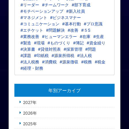
#リーダー
#チームワーク
#部下育成
#モチベーションアップ
#新入社員
#マネジメント
#ビジネスマナー
#コミュニケーション
#基本行動
#プロ意識
#エチケット
#問題解決
#改善
#５S
#業務改善
#ヒューマンエラー
#在庫
#生産
#製造
#現場
#ものづくり
#簿記
#資金繰り
#決算書
#貸借対照表
#採算管理
#問題
#課題
#印紙税
#源泉所得税
#法人税
#法人税務
#消費税
#源泉徴収
#税務
#税金
#経理・財務
年別アーカイブ
2027年
2026年
2025年