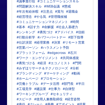
#議事進行役
#コミュニケーションスキル
#問題解決スキル
#WEB会議
#懲戒
#年次有給休暇
#注意点
#賞与
#退職金
#経営理念
#やる気
#管理職候補
#コミュニケーションマネジメント
#時間
#基本
#話す力
#命解援
#社会人基礎力
#シンキング
#勇気づけ
#アドバイス
#信頼
#行動分析学
#パワーパートナー
#部下指導
#仕訳演習
#経理業務
#決算
#リモート営業
#営業パーソン
#ハラスメント予防
#プラットフォーム
#edgecross
#石川
#ワーク・エンゲイジメント
#共同体感覚
#勇気づける
#経済
#エコノミスト
#門間
#みずほリサーチ＆テクノロジーズ
#分析
#ブランディング
#マーケティング
#動画
#ホームページ
#プロモーション
#労働トラブル
#データ活用
#部門長
#半日
#工場見学
#建設業
#仕事力
#自律型
#ワーキンググループ
#セキュリティ
#スピーチ
#使用人兼務取締役
#経営姿勢
#責任
#クレーム
#義務
#アポイント
#提案