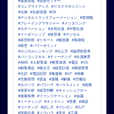
#製造現場
#技術セミナー
#コンプライアンス
#リスクマネジメント
#法律
#生産現場
#DX
#デジタルトランスフォーメーション
#管理職
#プレーイングマネジャー
#メンタリング
#モチベーション
#女性社員
#中堅社員
#リーダーシップ
#経営者
#デジタル
#経営幹部
#リモート
#製造業
#取締役
#経営
#パワーポイント
#ロジカルシンキング
#伝え方
#論理的思考
#パソコンスキル
#ティーチング
#社員教育
#AWS
#人材育成
#教育体系
#電話
#CS
#顧客満足
#聴き方
#経営計画
#業績管理
#仕訳
#電話応対
#報連相
#IoT
#画像
#労務管理
#賃金
#退職
#解雇
#労働法
#セクハラ
#パワハラ
#ハラスメント
#総務
#採算分析
#経営判断
#キャッシュフロー
#後輩指導
#ファシリテーション
#会議
#ミーティング
#オンライン
#営業
#商談
#コーチング
#話し方
#プレゼン
#OJT
#技能伝承
#ノウハウ
#安全
#工場