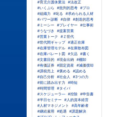
#育児介護休業法
#法改正
#いくぷら
#批判的思考
#プロ
#組織力
#叱る
#求められる人材
#パワー診断
#自律
#創造的思考
#ミーシー
#プレイヤー
#仕事術
#うなづき
#提案営業
#営業トーク
#Ｚ世代
#世代間ギャップ
#適正在庫
#在庫管理モデル
#在庫散布図
#在庫パレート図
#欠品
#書く
#文書目的
#現金出納
#棚卸
#有価証券
#固定資産
#減価償却
#課税売上
#褒める
#認める
#自己分析
#社会人
#3つの力
#前に踏み出す力
#時短
#時間管理
#タイパ
#スケジューラ―
#控除
#申告書
#半日セミナー
#人的資本経営
#人材マネジメント
#高年齢者
#継続雇用
#処遇
#課題解決
#プロブレム・フォーカス