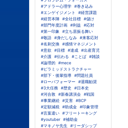
#アドラー心理学
#巻き込み
#エンゲイジメント
#経営課題
#経営本陣
#全社目標
#儲け
#部門年度計画
#利益
#応対
#第一印象
#立ち居振る舞い
#敬語
#身だしなみ
#来客応対
#名刺交換
#感情マネジメント
#意欲
#目標
#達成
#出産育児
#介護
#伝わる
#ことば
#雑談
#論理的
#mece
#ピラミッドストラクチャー
#部下・後輩指導
#問題社員
#ローパフォーマー
#退職勧奨
#3大任務
#歴史
#日本史
#河合敦
#新春講演会
#戦国
#事業継続
#災害
#BCP
#定額減税
#助成金
#印象管理
#言葉遣い
#フリートーキング
#youtuber
#補助金
#マキノヤ先生
#リーダシップ