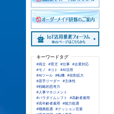
キーワードタグ
#両立
#育児
#仕事
#企業対応
#モノ
#コト
#AI活用
#AIツール
#転機
#役割拡大
#若手リーダー
#主体性
#戦略的思考力
#人事マネジメント
#パラダイムシフト
#高齢者雇用
#高年齢者雇用
#能力処遇
#職務処遇
#クッション言葉