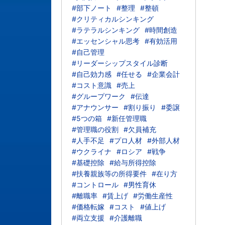
#部下ノート
#整理
#整頓
#クリティカルシンキング
#ラテラルシンキング
#時間創造
#エッセンシャル思考
#有効活用
#自己管理
#リーダーシップスタイル診断
#自己効力感
#任せる
#企業会計
#コスト意識
#売上
#グループワーク
#伝達
#アナウンサー
#割り振り
#委譲
#5つの箱
#新任管理職
#管理職の役割
#欠員補充
#人手不足
#プロ人材
#外部人材
#ウクライナ
#ロシア
#戦争
#基礎控除
#給与所得控除
#扶養親族等の所得要件
#在り方
#コントロール
#男性育休
#離職率
#賃上げ
#労働生産性
#価格転嫁
#コスト
#値上げ
#両立支援
#介護離職