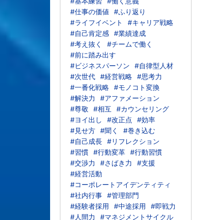
#基本練習
#働く意義
#仕事の価値
#ふり返り
#ライフイベント
#キャリア戦略
#自己肯定感
#業績達成
#考え抜く
#チームで働く
#前に踏み出す
#ビジネスパーソン
#自律型人材
#次世代
#経営戦略
#思考力
#一番化戦略
#モノコト変換
#解決力
#アファメーション
#尊敬
#相互
#カウンセリング
#ヨイ出し
#改正点
#効率
#見せ方
#聞く
#巻き込む
#自己成長
#リフレクション
#習慣
#行動変革
#行動習慣
#交渉力
#さばき力
#支援
#経営活動
#コーポレートアイデンティティ
#社内行事
#管理部門
#経験者採用
#中途採用
#即戦力
#人間力
#マネジメントサイクル