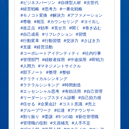
#ビジネスパーソン
#自律型人材
#次世代
#経営戦略
#思考力
#一番化戦略
#モノコト変換
#解決力
#アファメーション
#尊敬
#相互
#カウンセリング
#ヨイ出し
#改正点
#効率
#見せ方
#聞く
#巻き込む
#自己成長
#リフレクション
#習慣
#行動変革
#行動習慣
#交渉力
#さばき力
#支援
#経営活動
#コーポレートアイデンティティ
#社内行事
#管理部門
#経験者採用
#中途採用
#即戦力
#人間力
#マネジメントサイクル
#部下ノート
#整理
#整頓
#クリティカルシンキング
#ラテラルシンキング
#時間創造
#エッセンシャル思考
#有効活用
#自己管理
#リーダーシップスタイル診断
#自己効力感
#任せる
#企業会計
#コスト意識
#売上
#グループワーク
#伝達
#アナウンサー
#割り振り
#委譲
#5つの箱
#新任管理職
#管理職の役割
#欠員補充
#人手不足