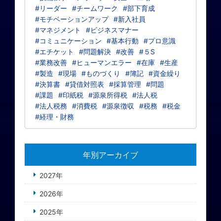
#リーダー
#チームワーク
#部下育成
#モチベーションアップ
#新入社員
#マネジメント
#ビジネスマナー
#コミュニケーション
#基本行動
#プロ意識
#エチケット
#問題解決
#改善
#５S
#業務改善
#ヒューマンエラー
#在庫
#生産
#製造
#現場
#ものづくり
#簿記
#資金繰り
#決算書
#貸借対照表
#採算管理
#問題
#課題
#印紙税
#源泉所得税
#法人税
#法人税務
#消費税
#源泉徴収
#税務
#税金
#経理・財務
年別アーカイブ
2027年
2026年
2025年