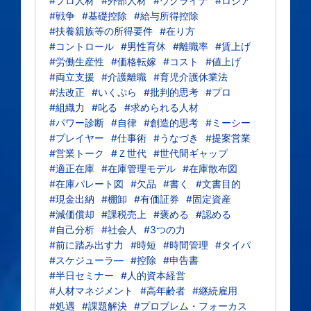
#プロ人材
#外部人材
#ウクライナ
#ロシア
#戦争
#基礎控除
#給与所得控除
#扶養親族等の所得要件
#在り方
#コントロール
#男性育休
#離職率
#賃上げ
#労働生産性
#価格転嫁
#コスト
#値上げ
#両立支援
#介護離職
#育児介護休業法
#法改正
#いくぷら
#批判的思考
#プロ
#組織力
#叱る
#求められる人材
#パワー診断
#自律
#創造的思考
#ミーシー
#プレイヤー
#仕事術
#うなづき
#提案営業
#営業トーク
#Ｚ世代
#世代間ギャップ
#適正在庫
#在庫管理モデル
#在庫散布図
#在庫パレート図
#欠品
#書く
#文書目的
#現金出納
#棚卸
#有価証券
#固定資産
#減価償却
#課税売上
#褒める
#認める
#自己分析
#社会人
#3つの力
#前に踏み出す力
#時短
#時間管理
#タイパ
#スケジューラ―
#控除
#申告書
#半日セミナー
#人的資本経営
#人材マネジメント
#高年齢者
#継続雇用
#処遇
#課題解決
#プロブレム・フォーカス