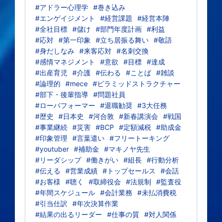
#アドラー心理学
#巻き込み
#エンゲイジメント
#経営課題
#経営本陣
#全社目標
#儲け
#部門年度計画
#利益
#応対
#第一印象
#立ち居振る舞い
#敬語
#身だしなみ
#来客応対
#名刺交換
#感情マネジメント
#意欲
#目標
#達成
#出産育児
#介護
#伝わる
#ことば
#雑談
#論理的
#mece
#ピラミッドストラクチャー
#部下・後輩指導
#問題社員
#ローパフォーマー
#退職勧奨
#3大任務
#歴史
#日本史
#河合敦
#新春講演会
#戦国
#事業継続
#災害
#BCP
#定額減税
#助成金
#印象管理
#言葉遣い
#フリートーキング
#youtuber
#補助金
#マキノヤ先生
#リーダシップ
#働きがい
#組長
#行動分析
#伝える
#営業成績
#トップセールス
#会話
#お客様
#聴く
#取締役会
#法規制
#監査役
#年間スケジュール
#会計業務
#未払消費税
#引当仕訳
#年次決算作業
#結果の出るリーダー
#仕事の質
#対人関係