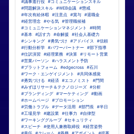
#議事進行役
#コミュニケーションスキル
#問題解決スキル
#WEB会議
#懲戒
#年次有給休暇
#注意点
#賞与
#退職金
#経営理念
#やる気
#管理職候補
#コミュニケーションマネジメント
#時間
#基本
#話す力
#命解援
#社会人基礎力
#シンキング
#勇気づけ
#アドバイス
#信頼
#行動分析学
#パワーパートナー
#部下指導
#仕訳演習
#経理業務
#決算
#リモート営業
#営業パーソン
#ハラスメント予防
#プラットフォーム
#edgecross
#石川
#ワーク・エンゲイジメント
#共同体感覚
#勇気づける
#経済
#エコノミスト
#門間
#みずほリサーチ＆テクノロジーズ
#分析
#ブランディング
#マーケティング
#動画
#ホームページ
#プロモーション
#労働トラブル
#データ活用
#部門長
#半日
#工場見学
#建設業
#仕事力
#自律型
#ワーキンググループ
#セキュリティ
#スピーチ
#使用人兼務取締役
#経営姿勢
#責任
#クレーム
#義務
#アポイント
#提案