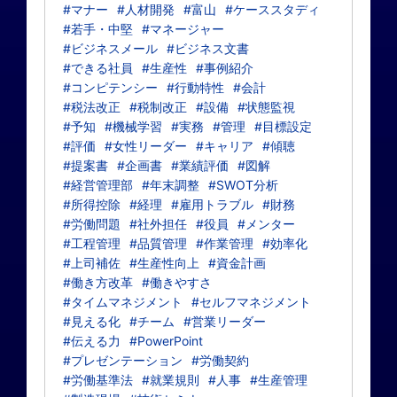
#マナー
#人材開発
#富山
#ケーススタディ
#若手・中堅
#マネージャー
#ビジネスメール
#ビジネス文書
#できる社員
#生産性
#事例紹介
#コンピテンシー
#行動特性
#会計
#税法改正
#税制改正
#設備
#状態監視
#予知
#機械学習
#実務
#管理
#目標設定
#評価
#女性リーダー
#キャリア
#傾聴
#提案書
#企画書
#業績評価
#図解
#経営管理部
#年末調整
#SWOT分析
#所得控除
#経理
#雇用トラブル
#財務
#労働問題
#社外担任
#役員
#メンター
#工程管理
#品質管理
#作業管理
#効率化
#上司補佐
#生産性向上
#資金計画
#働き方改革
#働きやすさ
#タイムマネジメント
#セルフマネジメント
#見える化
#チーム
#営業リーダー
#伝える力
#PowerPoint
#プレゼンテーション
#労働契約
#労働基準法
#就業規則
#人事
#生産管理