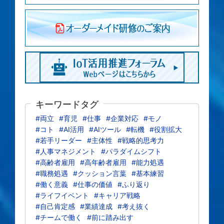
キーワードタグ
#両立
#育児
#仕事
#企業対応
#モノ
#コト
#AI活用
#AIツール
#転機
#役割拡大
#若手リーダー
#主体性
#戦略的思考力
#人事マネジメント
#パラダイムシフト
#高齢者雇用
#高年齢者雇用
#能力処遇
#職務処遇
#クッション言葉
#基本練習
#働く意義
#仕事の価値
#ふり返り
#ライフイベント
#キャリア戦略
#自己肯定感
#業績達成
#考え抜く
#チームで働く
#前に踏み出す