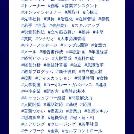
#トレーナー
#顧客
#営業アシスタント
#オンラインセミナー
#段取り
#心構え
#先輩社員
#班長
#活性化
#在庫管理
#節税
#若手
#言葉
#未然防止
#スキルアップ
#労働契約法
#立ち振る舞い
#福井
#中堅
#質問
#シナリオ
#人事労務管理
#パワーメッセージ
#トラブル回避
#文章力
#メール
#報告書作成
#年度計画
#年度経営
#経営ビジョン
#人財育成
#資料作成
#経営分析
#損益計算書
#自立
#意識改革
#教育プログラム
#新任役員
#自立型人材
#役割
#ディスカッション
#労働時間
#女性
#人事制度
#コーポレートガバナンス
#組織
#中小企業
#聞き方
#商談の基本
#キャッシュフロー経営
#問題解決力
#人間関係
#電話対応
#基礎
#応用
#言葉づかい
#提案力
#営業力
#営業スキル
#総務担当者
#危機管理
#報・連・相
#ヒアリング
#クロージング
#若手社員
#テレワーク
#金沢
#セルフコントロール