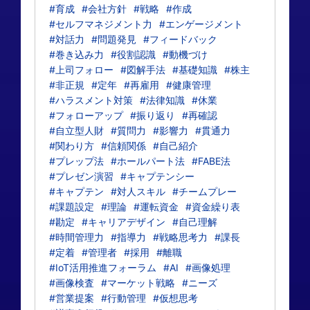
#育成
#会社方針
#戦略
#作成
#セルフマネジメント力
#エンゲージメント
#対話力
#問題発見
#フィードバック
#巻き込み力
#役割認識
#動機づけ
#上司フォロー
#図解手法
#基礎知識
#株主
#非正規
#定年
#再雇用
#健康管理
#ハラスメント対策
#法律知識
#休業
#フォローアップ
#振り返り
#再確認
#自立型人財
#質問力
#影響力
#貫通力
#関わり方
#信頼関係
#自己紹介
#プレップ法
#ホールパート法
#FABE法
#プレゼン演習
#キャプテンシー
#キャプテン
#対人スキル
#チームプレー
#課題設定
#理論
#運転資金
#資金繰り表
#勘定
#キャリアデザイン
#自己理解
#時間管理力
#指導力
#戦略思考力
#課長
#定着
#管理者
#採用
#離職
#IoT活用推進フォーラム
#AI
#画像処理
#画像検査
#マーケット戦略
#ニーズ
#営業提案
#行動管理
#仮想思考