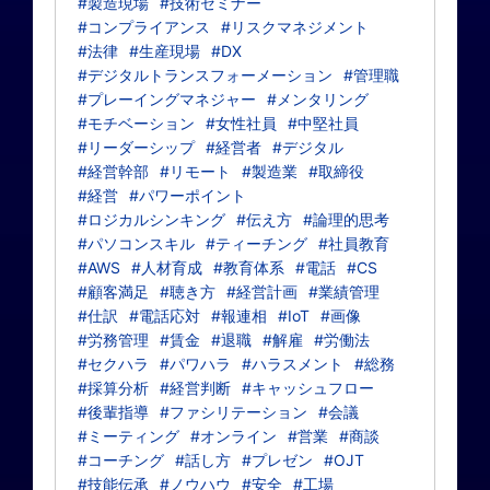
#製造現場
#技術セミナー
#コンプライアンス
#リスクマネジメント
#法律
#生産現場
#DX
#デジタルトランスフォーメーション
#管理職
#プレーイングマネジャー
#メンタリング
#モチベーション
#女性社員
#中堅社員
#リーダーシップ
#経営者
#デジタル
#経営幹部
#リモート
#製造業
#取締役
#経営
#パワーポイント
#ロジカルシンキング
#伝え方
#論理的思考
#パソコンスキル
#ティーチング
#社員教育
#AWS
#人材育成
#教育体系
#電話
#CS
#顧客満足
#聴き方
#経営計画
#業績管理
#仕訳
#電話応対
#報連相
#IoT
#画像
#労務管理
#賃金
#退職
#解雇
#労働法
#セクハラ
#パワハラ
#ハラスメント
#総務
#採算分析
#経営判断
#キャッシュフロー
#後輩指導
#ファシリテーション
#会議
#ミーティング
#オンライン
#営業
#商談
#コーチング
#話し方
#プレゼン
#OJT
#技能伝承
#ノウハウ
#安全
#工場