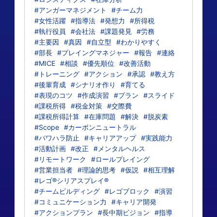
#アンガーマネジメント
#チーム力
#女性活躍
#指導法
#発想力
#所得税
#執行役員
#会社法
#課題発見
#労務
#主要因
#真因
#自立型
#わかりやすく
#部長
#プレイングマネジャー
#報告
#連絡
#MICE
#相談
#優先順位
#改善活動
#トレーニング
#アクション
#承認
#教え方
#後輩育成
#シナリオ作り
#育てる
#表現のコツ
#作成演習
#プラン
#スライド
#課税所得
#税金対策
#交際費
#課税所得計算
#在庫問題
#解決
#脱炭素
#Scope
#カーボンニュートラル
#パワハラ防止
#キャリアアップ
#実践能力
#活動計画
#改正
#メンタルヘルス
#リモートワーク
#ロールプレイング
#営業担当者
#理論的思考
#仮説
#相互理解
#レゴ®シリアスプレイ®
#チームビルディング
#レゴブロック
#演習
#コミュニケーション力
#キャリア開発
#アクションプラン
#長中期ビジョン
#指導