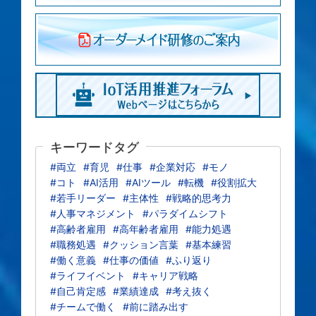
キーワードタグ
#両立
#育児
#仕事
#企業対応
#モノ
#コト
#AI活用
#AIツール
#転機
#役割拡大
#若手リーダー
#主体性
#戦略的思考力
#人事マネジメント
#パラダイムシフト
#高齢者雇用
#高年齢者雇用
#能力処遇
#職務処遇
#クッション言葉
#基本練習
#働く意義
#仕事の価値
#ふり返り
#ライフイベント
#キャリア戦略
#自己肯定感
#業績達成
#考え抜く
#チームで働く
#前に踏み出す