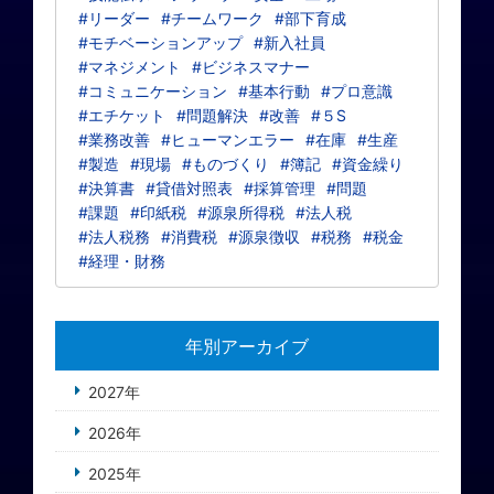
#リーダー
#チームワーク
#部下育成
#モチベーションアップ
#新入社員
#マネジメント
#ビジネスマナー
#コミュニケーション
#基本行動
#プロ意識
#エチケット
#問題解決
#改善
#５S
#業務改善
#ヒューマンエラー
#在庫
#生産
#製造
#現場
#ものづくり
#簿記
#資金繰り
#決算書
#貸借対照表
#採算管理
#問題
#課題
#印紙税
#源泉所得税
#法人税
#法人税務
#消費税
#源泉徴収
#税務
#税金
#経理・財務
年別アーカイブ
2027年
2026年
2025年