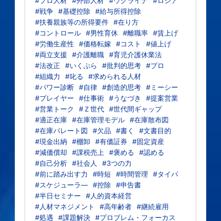
#プロ人材
#外部人材
#ウクライナ
#ロシア
#戦争
#基礎控除
#給与所得控除
#扶養親族等の所得要件
#在り方
#コントロール
#男性育休
#離職率
#賃上げ
#労働生産性
#価格転嫁
#コスト
#値上げ
#両立支援
#介護離職
#育児介護休業法
#法改正
#いくぷら
#批判的思考
#プロ
#組織力
#叱る
#求められる人材
#パワー診断
#自律
#創造的思考
#ミーシー
#プレイヤー
#仕事術
#うなづき
#提案営業
#営業トーク
#Ｚ世代
#世代間ギャップ
#適正在庫
#在庫管理モデル
#在庫散布図
#在庫パレート図
#欠品
#書く
#文書目的
#現金出納
#棚卸
#有価証券
#固定資産
#減価償却
#課税売上
#褒める
#認める
#自己分析
#社会人
#3つの力
#前に踏み出す力
#時短
#時間管理
#タイパ
#スケジューラ―
#控除
#申告書
#半日セミナー
#人的資本経営
#人材マネジメント
#高年齢者
#継続雇用
#処遇
#課題解決
#プロブレム・フォーカス