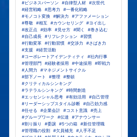
#ビジネスパーソン
#自律型人材
#次世代
#経営戦略
#思考力
#一番化戦略
#モノコト変換
#解決力
#アファメーション
#尊敬
#相互
#カウンセリング
#ヨイ出し
#改正点
#効率
#見せ方
#聞く
#巻き込む
#自己成長
#リフレクション
#習慣
#行動変革
#行動習慣
#交渉力
#さばき力
#支援
#経営活動
#コーポレートアイデンティティ
#社内行事
#管理部門
#経験者採用
#中途採用
#即戦力
#人間力
#マネジメントサイクル
#部下ノート
#整理
#整頓
#クリティカルシンキング
#ラテラルシンキング
#時間創造
#エッセンシャル思考
#有効活用
#自己管理
#リーダーシップスタイル診断
#自己効力感
#任せる
#企業会計
#コスト意識
#売上
#グループワーク
#伝達
#アナウンサー
#割り振り
#委譲
#5つの箱
#新任管理職
#管理職の役割
#欠員補充
#人手不足