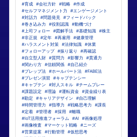
#育成
#会社方針
#戦略
#作成
#セルフマネジメント力
#エンゲージメント
#対話力
#問題発見
#フィードバック
#巻き込み力
#役割認識
#動機づけ
#上司フォロー
#図解手法
#基礎知識
#株主
#非正規
#定年
#再雇用
#健康管理
#ハラスメント対策
#法律知識
#休業
#フォローアップ
#振り返り
#再確認
#自立型人財
#質問力
#影響力
#貫通力
#関わり方
#信頼関係
#自己紹介
#プレップ法
#ホールパート法
#FABE法
#プレゼン演習
#キャプテンシー
#キャプテン
#対人スキル
#チームプレー
#課題設定
#理論
#運転資金
#資金繰り表
#勘定
#キャリアデザイン
#自己理解
#時間管理力
#指導力
#戦略思考力
#課長
#定着
#管理者
#採用
#離職
#IoT活用推進フォーラム
#AI
#画像処理
#画像検査
#マーケット戦略
#ニーズ
#営業提案
#行動管理
#仮想思考