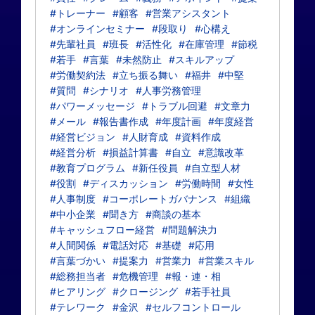
#トレーナー
#顧客
#営業アシスタント
#オンラインセミナー
#段取り
#心構え
#先輩社員
#班長
#活性化
#在庫管理
#節税
#若手
#言葉
#未然防止
#スキルアップ
#労働契約法
#立ち振る舞い
#福井
#中堅
#質問
#シナリオ
#人事労務管理
#パワーメッセージ
#トラブル回避
#文章力
#メール
#報告書作成
#年度計画
#年度経営
#経営ビジョン
#人財育成
#資料作成
#経営分析
#損益計算書
#自立
#意識改革
#教育プログラム
#新任役員
#自立型人材
#役割
#ディスカッション
#労働時間
#女性
#人事制度
#コーポレートガバナンス
#組織
#中小企業
#聞き方
#商談の基本
#キャッシュフロー経営
#問題解決力
#人間関係
#電話対応
#基礎
#応用
#言葉づかい
#提案力
#営業力
#営業スキル
#総務担当者
#危機管理
#報・連・相
#ヒアリング
#クロージング
#若手社員
#テレワーク
#金沢
#セルフコントロール