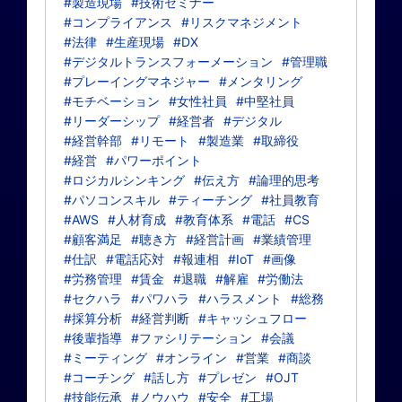
#製造現場
#技術セミナー
#コンプライアンス
#リスクマネジメント
#法律
#生産現場
#DX
#デジタルトランスフォーメーション
#管理職
#プレーイングマネジャー
#メンタリング
#モチベーション
#女性社員
#中堅社員
#リーダーシップ
#経営者
#デジタル
#経営幹部
#リモート
#製造業
#取締役
#経営
#パワーポイント
#ロジカルシンキング
#伝え方
#論理的思考
#パソコンスキル
#ティーチング
#社員教育
#AWS
#人材育成
#教育体系
#電話
#CS
#顧客満足
#聴き方
#経営計画
#業績管理
#仕訳
#電話応対
#報連相
#IoT
#画像
#労務管理
#賃金
#退職
#解雇
#労働法
#セクハラ
#パワハラ
#ハラスメント
#総務
#採算分析
#経営判断
#キャッシュフロー
#後輩指導
#ファシリテーション
#会議
#ミーティング
#オンライン
#営業
#商談
#コーチング
#話し方
#プレゼン
#OJT
#技能伝承
#ノウハウ
#安全
#工場