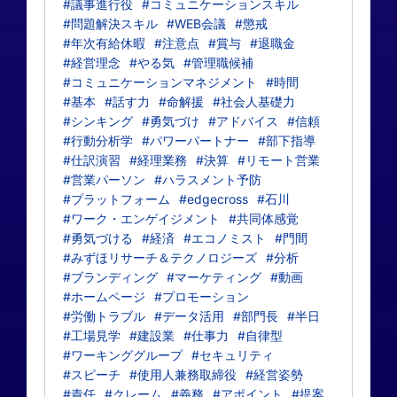
#議事進行役
#コミュニケーションスキル
#問題解決スキル
#WEB会議
#懲戒
#年次有給休暇
#注意点
#賞与
#退職金
#経営理念
#やる気
#管理職候補
#コミュニケーションマネジメント
#時間
#基本
#話す力
#命解援
#社会人基礎力
#シンキング
#勇気づけ
#アドバイス
#信頼
#行動分析学
#パワーパートナー
#部下指導
#仕訳演習
#経理業務
#決算
#リモート営業
#営業パーソン
#ハラスメント予防
#プラットフォーム
#edgecross
#石川
#ワーク・エンゲイジメント
#共同体感覚
#勇気づける
#経済
#エコノミスト
#門間
#みずほリサーチ＆テクノロジーズ
#分析
#ブランディング
#マーケティング
#動画
#ホームページ
#プロモーション
#労働トラブル
#データ活用
#部門長
#半日
#工場見学
#建設業
#仕事力
#自律型
#ワーキンググループ
#セキュリティ
#スピーチ
#使用人兼務取締役
#経営姿勢
#責任
#クレーム
#義務
#アポイント
#提案