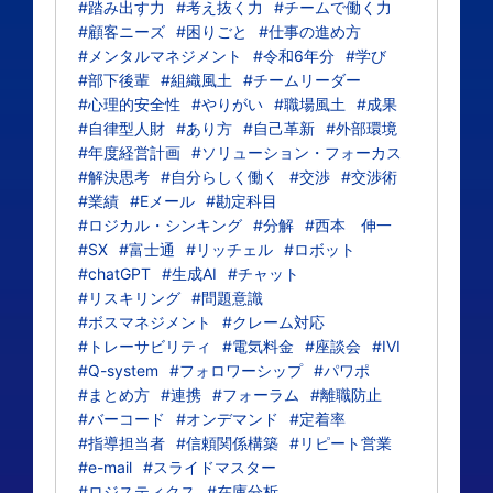
#踏み出す力
#考え抜く力
#チームで働く力
#顧客ニーズ
#困りごと
#仕事の進め方
#メンタルマネジメント
#令和6年分
#学び
#部下後輩
#組織風土
#チームリーダー
#心理的安全性
#やりがい
#職場風土
#成果
#自律型人財
#あり方
#自己革新
#外部環境
#年度経営計画
#ソリューション・フォーカス
#解決思考
#自分らしく働く
#交渉
#交渉術
#業績
#Eメール
#勘定科目
#ロジカル・シンキング
#分解
#西本 伸一
#SX
#富士通
#リッチェル
#ロボット
#chatGPT
#生成AI
#チャット
#リスキリング
#問題意識
#ボスマネジメント
#クレーム対応
#トレーサビリティ
#電気料金
#座談会
#IVI
#Q-system
#フォロワーシップ
#パワポ
#まとめ方
#連携
#フォーラム
#離職防止
#バーコード
#オンデマンド
#定着率
#指導担当者
#信頼関係構築
#リピート営業
#e-mail
#スライドマスター
#ロジスティクス
#在庫分析