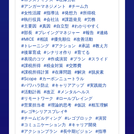
#アンガーマネジメント
#チーム力
#女性活躍
#指導法
#発想力
#所得税
#執行役員
#会社法
#課題発見
#労務
#主要因
#真因
#自立型
#わかりやすく
#部長
#プレイングマネジャー
#報告
#連絡
#MICE
#相談
#優先順位
#改善活動
#トレーニング
#アクション
#承認
#教え方
#後輩育成
#シナリオ作り
#育てる
#表現のコツ
#作成演習
#プラン
#スライド
#課税所得
#税金対策
#交際費
#課税所得計算
#在庫問題
#解決
#脱炭素
#Scope
#カーボンニュートラル
#パワハラ防止
#キャリアアップ
#実践能力
#活動計画
#改正
#メンタルヘルス
#リモートワーク
#ロールプレイング
#営業担当者
#理論的思考
#仮説
#相互理解
#レゴ®シリアスプレイ®
#チームビルディング
#レゴブロック
#演習
#コミュニケーション力
#キャリア開発
#アクションプラン
#長中期ビジョン
#指導