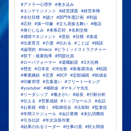
#アドラー心理学
#巻き込み
#エンゲイジメント
#経営課題
#経営本陣
#全社目標
#儲け
#部門年度計画
#利益
#応対
#第一印象
#立ち居振る舞い
#敬語
#身だしなみ
#来客応対
#名刺交換
#感情マネジメント
#意欲
#目標
#達成
#出産育児
#介護
#伝わる
#ことば
#雑談
#論理的
#mece
#ピラミッドストラクチャー
#部下・後輩指導
#問題社員
#ローパフォーマー
#退職勧奨
#3大任務
#歴史
#日本史
#河合敦
#新春講演会
#戦国
#事業継続
#災害
#BCP
#定額減税
#助成金
#印象管理
#言葉遣い
#フリートーキング
#youtuber
#補助金
#マキノヤ先生
#リーダシップ
#働きがい
#組長
#行動分析
#伝える
#営業成績
#トップセールス
#会話
#お客様
#聴く
#取締役会
#法規制
#監査役
#年間スケジュール
#会計業務
#未払消費税
#引当仕訳
#年次決算作業
#結果の出るリーダー
#仕事の質
#対人関係