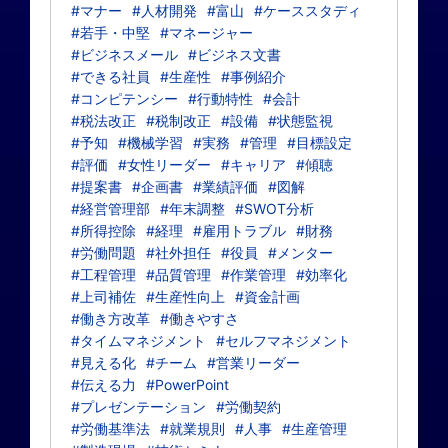
#マナー
#人材開発
#富山
#ケーススタディ
#若手・中堅
#マネージャー
#ビジネスメール
#ビジネス文書
#できる社員
#生産性
#事例紹介
#コンピテンシー
#行動特性
#会計
#税法改正
#税制改正
#設備
#状態監視
#予知
#機械学習
#実務
#管理
#目標設定
#評価
#女性リーダー
#キャリア
#傾聴
#提案書
#企画書
#業績評価
#図解
#経営管理部
#年末調整
#SWOT分析
#所得控除
#経理
#雇用トラブル
#財務
#労働問題
#社外担任
#役員
#メンター
#工程管理
#品質管理
#作業管理
#効率化
#上司補佐
#生産性向上
#資金計画
#働き方改革
#働きやすさ
#タイムマネジメント
#セルフマネジメント
#見える化
#チーム
#営業リーダー
#伝える力
#PowerPoint
#プレゼンテーション
#労働契約
#労働基準法
#就業規則
#人事
#生産管理