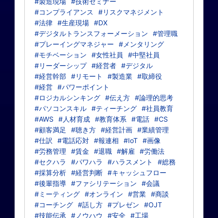
#製造現場
#技術セミナー
#コンプライアンス
#リスクマネジメント
#法律
#生産現場
#DX
#デジタルトランスフォーメーション
#管理職
#プレーイングマネジャー
#メンタリング
#モチベーション
#女性社員
#中堅社員
#リーダーシップ
#経営者
#デジタル
#経営幹部
#リモート
#製造業
#取締役
#経営
#パワーポイント
#ロジカルシンキング
#伝え方
#論理的思考
#パソコンスキル
#ティーチング
#社員教育
#AWS
#人材育成
#教育体系
#電話
#CS
#顧客満足
#聴き方
#経営計画
#業績管理
#仕訳
#電話応対
#報連相
#IoT
#画像
#労務管理
#賃金
#退職
#解雇
#労働法
#セクハラ
#パワハラ
#ハラスメント
#総務
#採算分析
#経営判断
#キャッシュフロー
#後輩指導
#ファシリテーション
#会議
#ミーティング
#オンライン
#営業
#商談
#コーチング
#話し方
#プレゼン
#OJT
#技能伝承
#ノウハウ
#安全
#工場