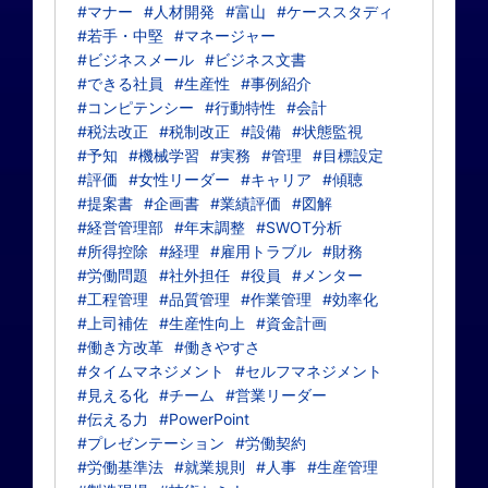
#マナー
#人材開発
#富山
#ケーススタディ
#若手・中堅
#マネージャー
#ビジネスメール
#ビジネス文書
#できる社員
#生産性
#事例紹介
#コンピテンシー
#行動特性
#会計
#税法改正
#税制改正
#設備
#状態監視
#予知
#機械学習
#実務
#管理
#目標設定
#評価
#女性リーダー
#キャリア
#傾聴
#提案書
#企画書
#業績評価
#図解
#経営管理部
#年末調整
#SWOT分析
#所得控除
#経理
#雇用トラブル
#財務
#労働問題
#社外担任
#役員
#メンター
#工程管理
#品質管理
#作業管理
#効率化
#上司補佐
#生産性向上
#資金計画
#働き方改革
#働きやすさ
#タイムマネジメント
#セルフマネジメント
#見える化
#チーム
#営業リーダー
#伝える力
#PowerPoint
#プレゼンテーション
#労働契約
#労働基準法
#就業規則
#人事
#生産管理