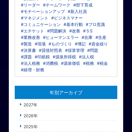
#リーダー
#チームワーク
#部下育成
#モチベーションアップ
#新入社員
#マネジメント
#ビジネスマナー
#コミュニケーション
#基本行動
#プロ意識
#エチケット
#問題解決
#改善
#５S
#業務改善
#ヒューマンエラー
#在庫
#生産
#製造
#現場
#ものづくり
#簿記
#資金繰り
#決算書
#貸借対照表
#採算管理
#問題
#課題
#印紙税
#源泉所得税
#法人税
#法人税務
#消費税
#源泉徴収
#税務
#税金
#経理・財務
年別アーカイブ
2027年
2026年
2025年