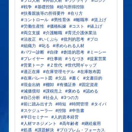
#プロ人材
#外部人材
#ウクライナ
#ロシア
#戦争
#基礎控除
#給与所得控除
#扶養親族等の所得要件
#在り方
#コントロール
#男性育休
#離職率
#賃上げ
#労働生産性
#価格転嫁
#コスト
#値上げ
#両立支援
#介護離職
#育児介護休業法
#法改正
#いくぷら
#批判的思考
#プロ
#組織力
#叱る
#求められる人材
#パワー診断
#自律
#創造的思考
#ミーシー
#プレイヤー
#仕事術
#うなづき
#提案営業
#営業トーク
#Ｚ世代
#世代間ギャップ
#適正在庫
#在庫管理モデル
#在庫散布図
#在庫パレート図
#欠品
#書く
#文書目的
#現金出納
#棚卸
#有価証券
#固定資産
#減価償却
#課税売上
#褒める
#認める
#自己分析
#社会人
#3つの力
#前に踏み出す力
#時短
#時間管理
#タイパ
#スケジューラ―
#控除
#申告書
#半日セミナー
#人的資本経営
#人材マネジメント
#高年齢者
#継続雇用
#処遇
#課題解決
#プロブレム・フォーカス