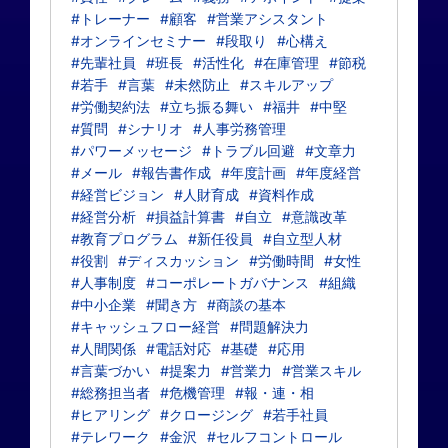
#トレーナー
#顧客
#営業アシスタント
#オンラインセミナー
#段取り
#心構え
#先輩社員
#班長
#活性化
#在庫管理
#節税
#若手
#言葉
#未然防止
#スキルアップ
#労働契約法
#立ち振る舞い
#福井
#中堅
#質問
#シナリオ
#人事労務管理
#パワーメッセージ
#トラブル回避
#文章力
#メール
#報告書作成
#年度計画
#年度経営
#経営ビジョン
#人財育成
#資料作成
#経営分析
#損益計算書
#自立
#意識改革
#教育プログラム
#新任役員
#自立型人材
#役割
#ディスカッション
#労働時間
#女性
#人事制度
#コーポレートガバナンス
#組織
#中小企業
#聞き方
#商談の基本
#キャッシュフロー経営
#問題解決力
#人間関係
#電話対応
#基礎
#応用
#言葉づかい
#提案力
#営業力
#営業スキル
#総務担当者
#危機管理
#報・連・相
#ヒアリング
#クロージング
#若手社員
#テレワーク
#金沢
#セルフコントロール