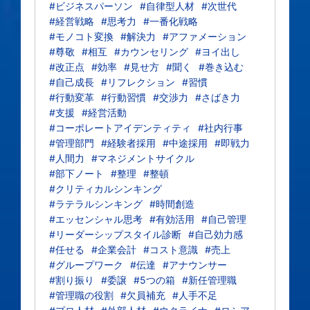
#ビジネスパーソン
#自律型人材
#次世代
#経営戦略
#思考力
#一番化戦略
#モノコト変換
#解決力
#アファメーション
#尊敬
#相互
#カウンセリング
#ヨイ出し
#改正点
#効率
#見せ方
#聞く
#巻き込む
#自己成長
#リフレクション
#習慣
#行動変革
#行動習慣
#交渉力
#さばき力
#支援
#経営活動
#コーポレートアイデンティティ
#社内行事
#管理部門
#経験者採用
#中途採用
#即戦力
#人間力
#マネジメントサイクル
#部下ノート
#整理
#整頓
#クリティカルシンキング
#ラテラルシンキング
#時間創造
#エッセンシャル思考
#有効活用
#自己管理
#リーダーシップスタイル診断
#自己効力感
#任せる
#企業会計
#コスト意識
#売上
#グループワーク
#伝達
#アナウンサー
#割り振り
#委譲
#5つの箱
#新任管理職
#管理職の役割
#欠員補充
#人手不足