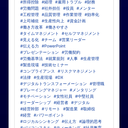
#所得控除
#経理
#雇用トラブル
#財務
#労働問題
#社外担任
#役員
#メンター
#工程管理
#品質管理
#作業管理
#効率化
#上司補佐
#生産性向上
#資金計画
#働き方改革
#働きやすさ
#タイムマネジメント
#セルフマネジメント
#見える化
#チーム
#営業リーダー
#伝える力
#PowerPoint
#プレゼンテーション
#労働契約
#労働基準法
#就業規則
#人事
#生産管理
#製造現場
#技術セミナー
#コンプライアンス
#リスクマネジメント
#法律
#生産現場
#DX
#デジタルトランスフォーメーション
#管理職
#プレーイングマネジャー
#メンタリング
#モチベーション
#女性社員
#中堅社員
#リーダーシップ
#経営者
#デジタル
#経営幹部
#リモート
#製造業
#取締役
#経営
#パワーポイント
#ロジカルシンキング
#伝え方
#論理的思考
#パソコンスキル
#ティーチング
#社員教育