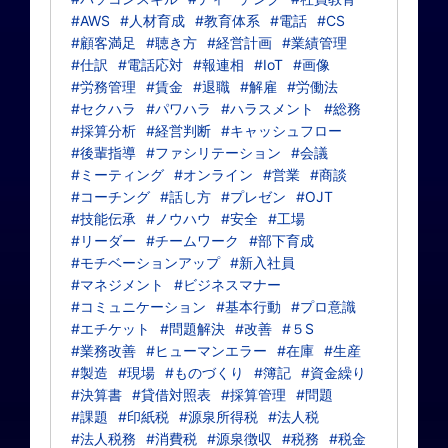
#AWS
#人材育成
#教育体系
#電話
#CS
#顧客満足
#聴き方
#経営計画
#業績管理
#仕訳
#電話応対
#報連相
#IoT
#画像
#労務管理
#賃金
#退職
#解雇
#労働法
#セクハラ
#パワハラ
#ハラスメント
#総務
#採算分析
#経営判断
#キャッシュフロー
#後輩指導
#ファシリテーション
#会議
#ミーティング
#オンライン
#営業
#商談
#コーチング
#話し方
#プレゼン
#OJT
#技能伝承
#ノウハウ
#安全
#工場
#リーダー
#チームワーク
#部下育成
#モチベーションアップ
#新入社員
#マネジメント
#ビジネスマナー
#コミュニケーション
#基本行動
#プロ意識
#エチケット
#問題解決
#改善
#５S
#業務改善
#ヒューマンエラー
#在庫
#生産
#製造
#現場
#ものづくり
#簿記
#資金繰り
#決算書
#貸借対照表
#採算管理
#問題
#課題
#印紙税
#源泉所得税
#法人税
#法人税務
#消費税
#源泉徴収
#税務
#税金