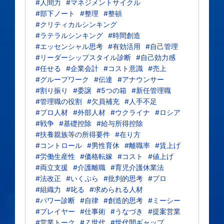
#人間力
#マネジメントサイクル
#部下ノート
#整理
#整頓
#クリティカルシンキング
#ラテラルシンキング
#時間創造
#エッセンシャル思考
#有効活用
#自己管理
#リーダーシップスタイル診断
#自己効力感
#任せる
#企業会計
#コスト意識
#売上
#グループワーク
#伝達
#アナウンサー
#割り振り
#委譲
#5つの箱
#新任管理職
#管理職の役割
#欠員補充
#人手不足
#プロ人材
#外部人材
#ウクライナ
#ロシア
#戦争
#基礎控除
#給与所得控除
#扶養親族等の所得要件
#在り方
#コントロール
#男性育休
#離職率
#賃上げ
#労働生産性
#価格転嫁
#コスト
#値上げ
#両立支援
#介護離職
#育児介護休業法
#法改正
#いくぷら
#批判的思考
#プロ
#組織力
#叱る
#求められる人材
#パワー診断
#自律
#創造的思考
#ミーシー
#プレイヤー
#仕事術
#うなづき
#提案営業
#営業トーク
#Ｚ世代
#世代間ギャップ