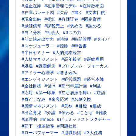
#適正在庫
#在庫管理モデル
#在庫散布図
#在庫パレート図
#欠品
#書く
#文書目的
#現金出納
#棚卸
#有価証券
#固定資産
#減価償却
#課税売上
#褒める
#認める
#自己分析
#社会人
#3つの力
#前に踏み出す力
#時短
#時間管理
#タイパ
#スケジューラ―
#控除
#申告書
#半日セミナー
#人的資本経営
#人材マネジメント
#高年齢者
#継続雇用
#処遇
#課題解決
#プロブレム・フォーカス
#アドラー心理学
#巻き込み
#エンゲイジメント
#経営課題
#経営本陣
#全社目標
#儲け
#部門年度計画
#利益
#応対
#第一印象
#立ち居振る舞い
#敬語
#身だしなみ
#来客応対
#名刺交換
#感情マネジメント
#意欲
#目標
#達成
#出産育児
#介護
#伝わる
#ことば
#雑談
#論理的
#mece
#ピラミッドストラクチャー
#部下・後輩指導
#問題社員
#ローパフォーマー
#退職勧奨
#3大任務