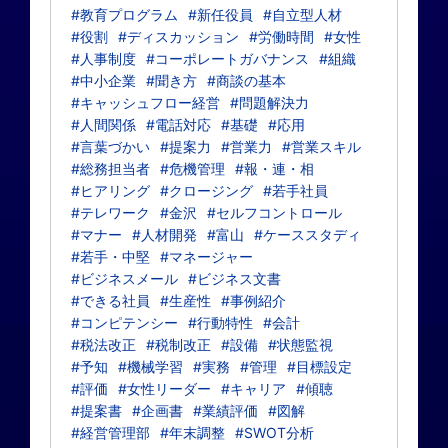
#教育プログラム
#新任役員
#自立型人材
#役割
#ディスカッション
#労働時間
#女性
#人事制度
#コーポレートガバナンス
#組織
#中小企業
#聞き方
#商談の基本
#キャッシュフロー経営
#問題解決力
#人間関係
#電話対応
#基礎
#応用
#言葉づかい
#提案力
#営業力
#営業スキル
#総務担当者
#危機管理
#報・連・相
#ヒアリング
#クロージング
#若手社員
#テレワーク
#金沢
#セルフコントロール
#マナー
#人材開発
#富山
#ケーススタディ
#若手・中堅
#マネージャー
#ビジネスメール
#ビジネス文書
#できる社員
#生産性
#事例紹介
#コンピテンシー
#行動特性
#会計
#税法改正
#税制改正
#設備
#状態監視
#予知
#機械学習
#実務
#管理
#目標設定
#評価
#女性リーダー
#キャリア
#傾聴
#提案書
#企画書
#業績評価
#図解
#経営管理部
#年末調整
#SWOT分析