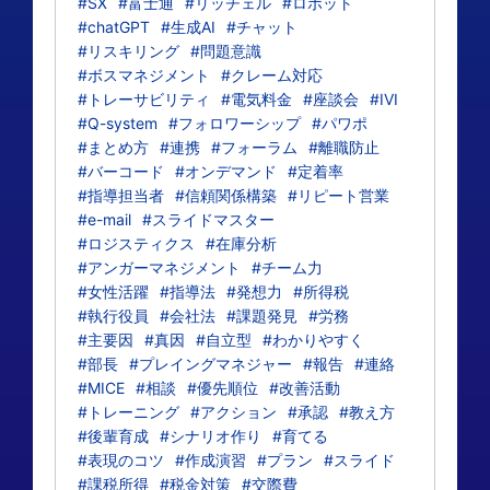
#SX
#富士通
#リッチェル
#ロボット
#chatGPT
#生成AI
#チャット
#リスキリング
#問題意識
#ボスマネジメント
#クレーム対応
#トレーサビリティ
#電気料金
#座談会
#IVI
#Q-system
#フォロワーシップ
#パワポ
#まとめ方
#連携
#フォーラム
#離職防止
#バーコード
#オンデマンド
#定着率
#指導担当者
#信頼関係構築
#リピート営業
#e-mail
#スライドマスター
#ロジスティクス
#在庫分析
#アンガーマネジメント
#チーム力
#女性活躍
#指導法
#発想力
#所得税
#執行役員
#会社法
#課題発見
#労務
#主要因
#真因
#自立型
#わかりやすく
#部長
#プレイングマネジャー
#報告
#連絡
#MICE
#相談
#優先順位
#改善活動
#トレーニング
#アクション
#承認
#教え方
#後輩育成
#シナリオ作り
#育てる
#表現のコツ
#作成演習
#プラン
#スライド
#課税所得
#税金対策
#交際費