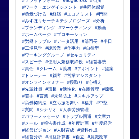
#プラットフォーム
#edgecross
#石川
#ワーク・エンゲイジメント
#共同体感覚
#勇気づける
#経済
#エコノミスト
#門間
#みずほリサーチ＆テクノロジーズ
#分析
#ブランディング
#マーケティング
#動画
#ホームページ
#プロモーション
#労働トラブル
#データ活用
#部門長
#半日
#工場見学
#建設業
#仕事力
#自律型
#ワーキンググループ
#セキュリティ
#スピーチ
#使用人兼務取締役
#経営姿勢
#責任
#クレーム
#義務
#アポイント
#提案
#トレーナー
#顧客
#営業アシスタント
#オンラインセミナー
#段取り
#心構え
#先輩社員
#班長
#活性化
#在庫管理
#節税
#若手
#言葉
#未然防止
#スキルアップ
#労働契約法
#立ち振る舞い
#福井
#中堅
#質問
#シナリオ
#人事労務管理
#パワーメッセージ
#トラブル回避
#文章力
#メール
#報告書作成
#年度計画
#年度経営
#経営ビジョン
#人財育成
#資料作成
#経営分析
#損益計算書
#自立
#意識改革