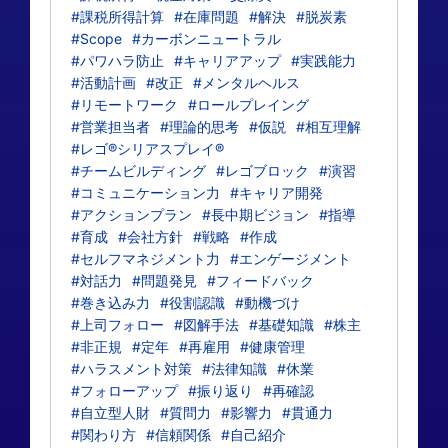
#課税所得計算
#在庫問題
#解決
#脱炭素
#Scope
#カーボンニュートラル
#パワハラ防止
#キャリアアップ
#実践能力
#活動計画
#改正
#メンタルヘルス
#リモートワーク
#ロールプレイング
#営業担当者
#理論的思考
#仮説
#相互理解
#レゴ®シリアスプレイ®
#チームビルディング
#レゴブロック
#演習
#コミュニケーション力
#キャリア開発
#アクションプラン
#長中期ビジョン
#指導
#育成
#会社方針
#戦略
#作成
#セルフマネジメント力
#エンゲージメント
#対話力
#問題発見
#フィードバック
#巻き込み力
#役割認識
#動機づけ
#上司フォロー
#図解手法
#基礎知識
#株主
#非正規
#定年
#再雇用
#健康管理
#ハラスメント対策
#法律知識
#休業
#フォローアップ
#振り返り
#再確認
#自立型人財
#質問力
#影響力
#貫通力
#関わり方
#信頼関係
#自己紹介