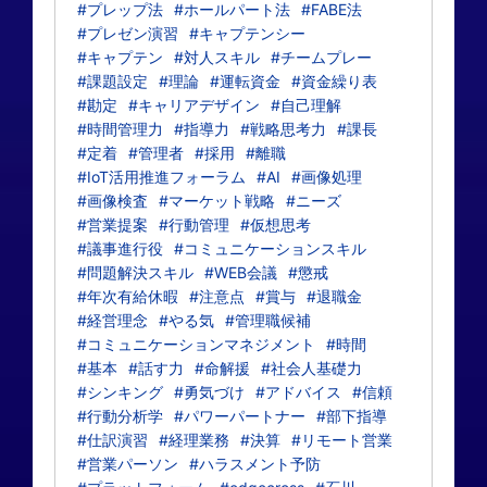
#プレップ法
#ホールパート法
#FABE法
#プレゼン演習
#キャプテンシー
#キャプテン
#対人スキル
#チームプレー
#課題設定
#理論
#運転資金
#資金繰り表
#勘定
#キャリアデザイン
#自己理解
#時間管理力
#指導力
#戦略思考力
#課長
#定着
#管理者
#採用
#離職
#IoT活用推進フォーラム
#AI
#画像処理
#画像検査
#マーケット戦略
#ニーズ
#営業提案
#行動管理
#仮想思考
#議事進行役
#コミュニケーションスキル
#問題解決スキル
#WEB会議
#懲戒
#年次有給休暇
#注意点
#賞与
#退職金
#経営理念
#やる気
#管理職候補
#コミュニケーションマネジメント
#時間
#基本
#話す力
#命解援
#社会人基礎力
#シンキング
#勇気づけ
#アドバイス
#信頼
#行動分析学
#パワーパートナー
#部下指導
#仕訳演習
#経理業務
#決算
#リモート営業
#営業パーソン
#ハラスメント予防