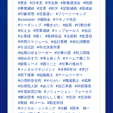
#歴史
#日本史
#河合敦
#新春講演会
#戦国
#事業継続
#災害
#BCP
#定額減税
#助成金
#印象管理
#言葉遣い
#フリートーキング
#youtuber
#補助金
#マキノヤ先生
#リーダシップ
#働きがい
#組長
#行動分析
#伝える
#営業成績
#トップセールス
#会話
#お客様
#聴く
#取締役会
#法規制
#監査役
#年間スケジュール
#会計業務
#未払消費税
#引当仕訳
#年次決算作業
#結果の出るリーダー
#仕事の質
#対人関係
#踏み出す力
#考え抜く力
#チームで働く力
#顧客ニーズ
#困りごと
#仕事の進め方
#メンタルマネジメント
#令和6年分
#学び
#部下後輩
#組織風土
#チームリーダー
#心理的安全性
#やりがい
#職場風土
#成果
#自律型人財
#あり方
#自己革新
#外部環境
#年度経営計画
#ソリューション・フォーカス
#解決思考
#自分らしく働く
#交渉
#交渉術
#業績
#Eメール
#勘定科目
#ロジカル・シンキング
#分解
#西本 伸一