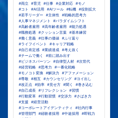
#両立
#育児
#仕事
#企業対応
#モノ
#コト
#AI活用
#AIツール
#転機
#役割拡大
#若手リーダー
#主体性
#戦略的思考力
#人事マネジメント
#パラダイムシフト
#高齢者雇用
#高年齢者雇用
#能力処遇
#職務処遇
#クッション言葉
#基本練習
#働く意義
#仕事の価値
#ふり返り
#ライフイベント
#キャリア戦略
#自己肯定感
#業績達成
#考え抜く
#チームで働く
#前に踏み出す
#ビジネスパーソン
#自律型人材
#次世代
#経営戦略
#思考力
#一番化戦略
#モノコト変換
#解決力
#アファメーション
#尊敬
#相互
#カウンセリング
#ヨイ出し
#改正点
#効率
#見せ方
#聞く
#巻き込む
#自己成長
#リフレクション
#習慣
#行動変革
#行動習慣
#交渉力
#さばき力
#支援
#経営活動
#コーポレートアイデンティティ
#社内行事
#管理部門
#経験者採用
#中途採用
#即戦力