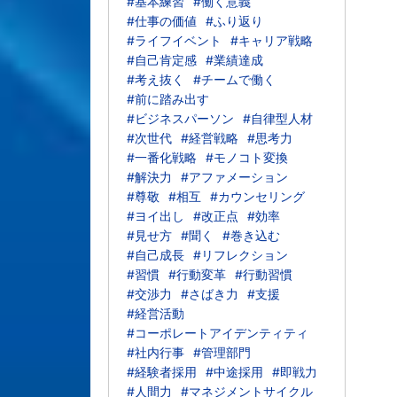
#基本練習
#働く意義
#仕事の価値
#ふり返り
#ライフイベント
#キャリア戦略
#自己肯定感
#業績達成
#考え抜く
#チームで働く
#前に踏み出す
#ビジネスパーソン
#自律型人材
#次世代
#経営戦略
#思考力
#一番化戦略
#モノコト変換
#解決力
#アファメーション
#尊敬
#相互
#カウンセリング
#ヨイ出し
#改正点
#効率
#見せ方
#聞く
#巻き込む
#自己成長
#リフレクション
#習慣
#行動変革
#行動習慣
#交渉力
#さばき力
#支援
#経営活動
#コーポレートアイデンティティ
#社内行事
#管理部門
#経験者採用
#中途採用
#即戦力
#人間力
#マネジメントサイクル