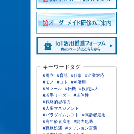
キーワードタグ
#両立
#育児
#仕事
#企業対応
#モノ
#コト
#AI活用
#AIツール
#転機
#役割拡大
#若手リーダー
#主体性
#戦略的思考力
#人事マネジメント
#パラダイムシフト
#高齢者雇用
#高年齢者雇用
#能力処遇
#職務処遇
#クッション言葉