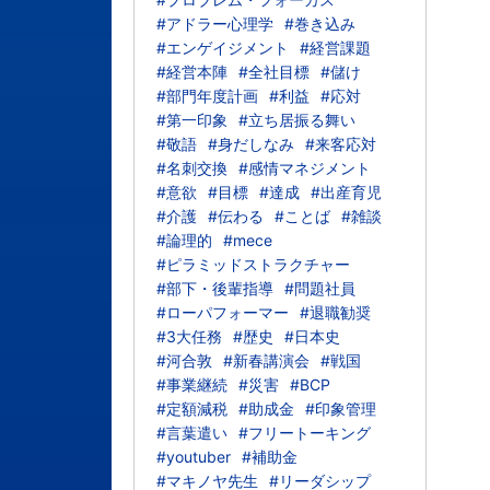
#アドラー心理学
#巻き込み
#エンゲイジメント
#経営課題
#経営本陣
#全社目標
#儲け
#部門年度計画
#利益
#応対
#第一印象
#立ち居振る舞い
#敬語
#身だしなみ
#来客応対
#名刺交換
#感情マネジメント
#意欲
#目標
#達成
#出産育児
#介護
#伝わる
#ことば
#雑談
#論理的
#mece
#ピラミッドストラクチャー
#部下・後輩指導
#問題社員
#ローパフォーマー
#退職勧奨
#3大任務
#歴史
#日本史
#河合敦
#新春講演会
#戦国
#事業継続
#災害
#BCP
#定額減税
#助成金
#印象管理
#言葉遣い
#フリートーキング
#youtuber
#補助金
#マキノヤ先生
#リーダシップ