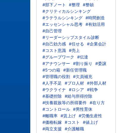
#部下ノート
#整理
#整頓
#クリティカルシンキング
#ラテラルシンキング
#時間創造
#エッセンシャル思考
#有効活用
#自己管理
#リーダーシップスタイル診断
#自己効力感
#任せる
#企業会計
#コスト意識
#売上
#グループワーク
#伝達
#アナウンサー
#割り振り
#委譲
#5つの箱
#新任管理職
#管理職の役割
#欠員補充
#人手不足
#プロ人材
#外部人材
#ウクライナ
#ロシア
#戦争
#基礎控除
#給与所得控除
#扶養親族等の所得要件
#在り方
#コントロール
#男性育休
#離職率
#賃上げ
#労働生産性
#価格転嫁
#コスト
#値上げ
#両立支援
#介護離職