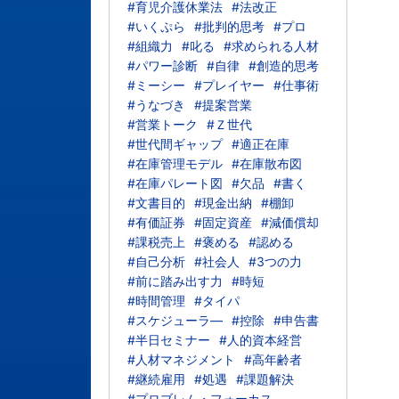
#育児介護休業法
#法改正
#いくぷら
#批判的思考
#プロ
#組織力
#叱る
#求められる人材
#パワー診断
#自律
#創造的思考
#ミーシー
#プレイヤー
#仕事術
#うなづき
#提案営業
#営業トーク
#Ｚ世代
#世代間ギャップ
#適正在庫
#在庫管理モデル
#在庫散布図
#在庫パレート図
#欠品
#書く
#文書目的
#現金出納
#棚卸
#有価証券
#固定資産
#減価償却
#課税売上
#褒める
#認める
#自己分析
#社会人
#3つの力
#前に踏み出す力
#時短
#時間管理
#タイパ
#スケジューラ―
#控除
#申告書
#半日セミナー
#人的資本経営
#人材マネジメント
#高年齢者
#継続雇用
#処遇
#課題解決
#プロブレム・フォーカス