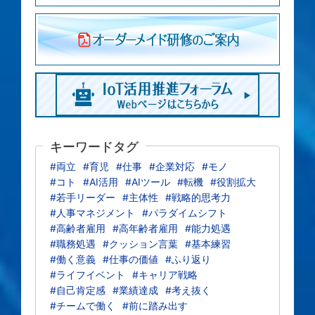
キーワードタグ
#両立
#育児
#仕事
#企業対応
#モノ
#コト
#AI活用
#AIツール
#転機
#役割拡大
#若手リーダー
#主体性
#戦略的思考力
#人事マネジメント
#パラダイムシフト
#高齢者雇用
#高年齢者雇用
#能力処遇
#職務処遇
#クッション言葉
#基本練習
#働く意義
#仕事の価値
#ふり返り
#ライフイベント
#キャリア戦略
#自己肯定感
#業績達成
#考え抜く
#チームで働く
#前に踏み出す