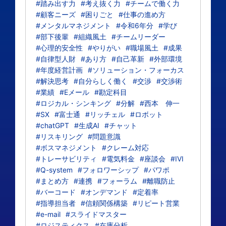
#踏み出す力
#考え抜く力
#チームで働く力
#顧客ニーズ
#困りごと
#仕事の進め方
#メンタルマネジメント
#令和6年分
#学び
#部下後輩
#組織風土
#チームリーダー
#心理的安全性
#やりがい
#職場風土
#成果
#自律型人財
#あり方
#自己革新
#外部環境
#年度経営計画
#ソリューション・フォーカス
#解決思考
#自分らしく働く
#交渉
#交渉術
#業績
#Eメール
#勘定科目
#ロジカル・シンキング
#分解
#西本 伸一
#SX
#富士通
#リッチェル
#ロボット
#chatGPT
#生成AI
#チャット
#リスキリング
#問題意識
#ボスマネジメント
#クレーム対応
#トレーサビリティ
#電気料金
#座談会
#IVI
#Q-system
#フォロワーシップ
#パワポ
#まとめ方
#連携
#フォーラム
#離職防止
#バーコード
#オンデマンド
#定着率
#指導担当者
#信頼関係構築
#リピート営業
#e-mail
#スライドマスター
#ロジスティクス
#在庫分析