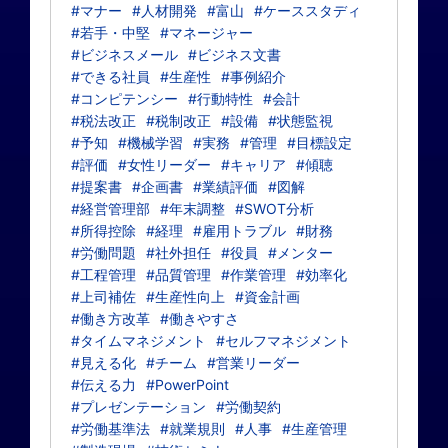
#マナー
#人材開発
#富山
#ケーススタディ
#若手・中堅
#マネージャー
#ビジネスメール
#ビジネス文書
#できる社員
#生産性
#事例紹介
#コンピテンシー
#行動特性
#会計
#税法改正
#税制改正
#設備
#状態監視
#予知
#機械学習
#実務
#管理
#目標設定
#評価
#女性リーダー
#キャリア
#傾聴
#提案書
#企画書
#業績評価
#図解
#経営管理部
#年末調整
#SWOT分析
#所得控除
#経理
#雇用トラブル
#財務
#労働問題
#社外担任
#役員
#メンター
#工程管理
#品質管理
#作業管理
#効率化
#上司補佐
#生産性向上
#資金計画
#働き方改革
#働きやすさ
#タイムマネジメント
#セルフマネジメント
#見える化
#チーム
#営業リーダー
#伝える力
#PowerPoint
#プレゼンテーション
#労働契約
#労働基準法
#就業規則
#人事
#生産管理