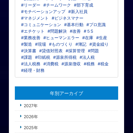
#リーダー
#チームワーク
#部下育成
#モチベーションアップ
#新入社員
#マネジメント
#ビジネスマナー
#コミュニケーション
#基本行動
#プロ意識
#エチケット
#問題解決
#改善
#５S
#業務改善
#ヒューマンエラー
#在庫
#生産
#製造
#現場
#ものづくり
#簿記
#資金繰り
#決算書
#貸借対照表
#採算管理
#問題
#課題
#印紙税
#源泉所得税
#法人税
#法人税務
#消費税
#源泉徴収
#税務
#税金
#経理・財務
年別アーカイブ
2027年
2026年
2025年