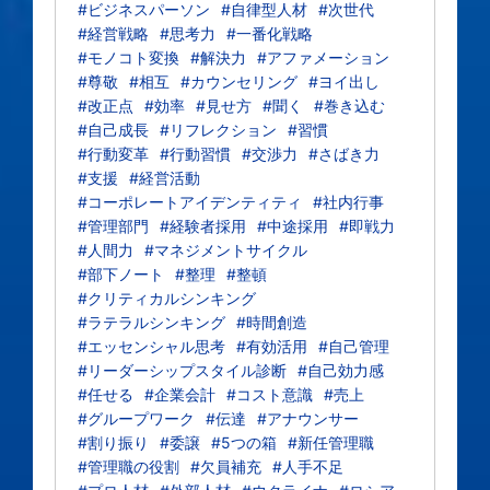
#ビジネスパーソン
#自律型人材
#次世代
#経営戦略
#思考力
#一番化戦略
#モノコト変換
#解決力
#アファメーション
#尊敬
#相互
#カウンセリング
#ヨイ出し
#改正点
#効率
#見せ方
#聞く
#巻き込む
#自己成長
#リフレクション
#習慣
#行動変革
#行動習慣
#交渉力
#さばき力
#支援
#経営活動
#コーポレートアイデンティティ
#社内行事
#管理部門
#経験者採用
#中途採用
#即戦力
#人間力
#マネジメントサイクル
#部下ノート
#整理
#整頓
#クリティカルシンキング
#ラテラルシンキング
#時間創造
#エッセンシャル思考
#有効活用
#自己管理
#リーダーシップスタイル診断
#自己効力感
#任せる
#企業会計
#コスト意識
#売上
#グループワーク
#伝達
#アナウンサー
#割り振り
#委譲
#5つの箱
#新任管理職
#管理職の役割
#欠員補充
#人手不足