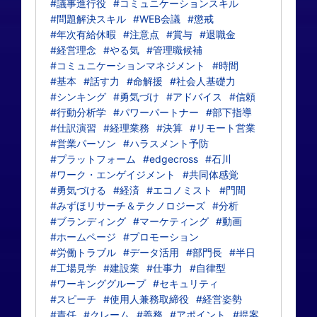
#議事進行役
#コミュニケーションスキル
#問題解決スキル
#WEB会議
#懲戒
#年次有給休暇
#注意点
#賞与
#退職金
#経営理念
#やる気
#管理職候補
#コミュニケーションマネジメント
#時間
#基本
#話す力
#命解援
#社会人基礎力
#シンキング
#勇気づけ
#アドバイス
#信頼
#行動分析学
#パワーパートナー
#部下指導
#仕訳演習
#経理業務
#決算
#リモート営業
#営業パーソン
#ハラスメント予防
#プラットフォーム
#edgecross
#石川
#ワーク・エンゲイジメント
#共同体感覚
#勇気づける
#経済
#エコノミスト
#門間
#みずほリサーチ＆テクノロジーズ
#分析
#ブランディング
#マーケティング
#動画
#ホームページ
#プロモーション
#労働トラブル
#データ活用
#部門長
#半日
#工場見学
#建設業
#仕事力
#自律型
#ワーキンググループ
#セキュリティ
#スピーチ
#使用人兼務取締役
#経営姿勢
#責任
#クレーム
#義務
#アポイント
#提案