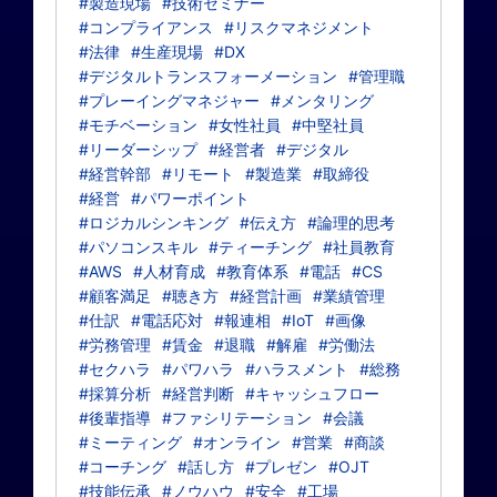
#製造現場
#技術セミナー
#コンプライアンス
#リスクマネジメント
#法律
#生産現場
#DX
#デジタルトランスフォーメーション
#管理職
#プレーイングマネジャー
#メンタリング
#モチベーション
#女性社員
#中堅社員
#リーダーシップ
#経営者
#デジタル
#経営幹部
#リモート
#製造業
#取締役
#経営
#パワーポイント
#ロジカルシンキング
#伝え方
#論理的思考
#パソコンスキル
#ティーチング
#社員教育
#AWS
#人材育成
#教育体系
#電話
#CS
#顧客満足
#聴き方
#経営計画
#業績管理
#仕訳
#電話応対
#報連相
#IoT
#画像
#労務管理
#賃金
#退職
#解雇
#労働法
#セクハラ
#パワハラ
#ハラスメント
#総務
#採算分析
#経営判断
#キャッシュフロー
#後輩指導
#ファシリテーション
#会議
#ミーティング
#オンライン
#営業
#商談
#コーチング
#話し方
#プレゼン
#OJT
#技能伝承
#ノウハウ
#安全
#工場