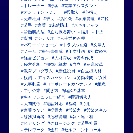
#トレーナー
#顧客
#営業アシスタント
#オンラインセミナー
#段取り
#心構え
#先輩社員
#班長
#活性化
#在庫管理
#節税
#若手
#言葉
#未然防止
#スキルアップ
#労働契約法
#立ち振る舞い
#福井
#中堅
#質問
#シナリオ
#人事労務管理
#パワーメッセージ
#トラブル回避
#文章力
#メール
#報告書作成
#年度計画
#年度経営
#経営ビジョン
#人財育成
#資料作成
#経営分析
#損益計算書
#自立
#意識改革
#教育プログラム
#新任役員
#自立型人材
#役割
#ディスカッション
#労働時間
#女性
#人事制度
#コーポレートガバナンス
#組織
#中小企業
#聞き方
#商談の基本
#キャッシュフロー経営
#問題解決力
#人間関係
#電話対応
#基礎
#応用
#言葉づかい
#提案力
#営業力
#営業スキル
#総務担当者
#危機管理
#報・連・相
#ヒアリング
#クロージング
#若手社員
#テレワーク
#金沢
#セルフコントロール