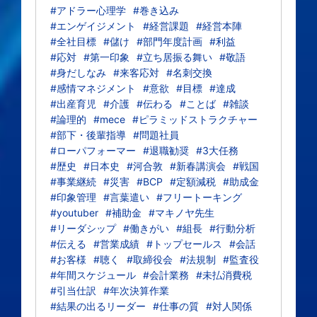
#アドラー心理学
#巻き込み
#エンゲイジメント
#経営課題
#経営本陣
#全社目標
#儲け
#部門年度計画
#利益
#応対
#第一印象
#立ち居振る舞い
#敬語
#身だしなみ
#来客応対
#名刺交換
#感情マネジメント
#意欲
#目標
#達成
#出産育児
#介護
#伝わる
#ことば
#雑談
#論理的
#mece
#ピラミッドストラクチャー
#部下・後輩指導
#問題社員
#ローパフォーマー
#退職勧奨
#3大任務
#歴史
#日本史
#河合敦
#新春講演会
#戦国
#事業継続
#災害
#BCP
#定額減税
#助成金
#印象管理
#言葉遣い
#フリートーキング
#youtuber
#補助金
#マキノヤ先生
#リーダシップ
#働きがい
#組長
#行動分析
#伝える
#営業成績
#トップセールス
#会話
#お客様
#聴く
#取締役会
#法規制
#監査役
#年間スケジュール
#会計業務
#未払消費税
#引当仕訳
#年次決算作業
#結果の出るリーダー
#仕事の質
#対人関係