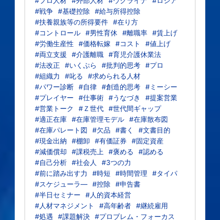
#プロ人材
#外部人材
#ウクライナ
#ロシア
#戦争
#基礎控除
#給与所得控除
#扶養親族等の所得要件
#在り方
#コントロール
#男性育休
#離職率
#賃上げ
#労働生産性
#価格転嫁
#コスト
#値上げ
#両立支援
#介護離職
#育児介護休業法
#法改正
#いくぷら
#批判的思考
#プロ
#組織力
#叱る
#求められる人材
#パワー診断
#自律
#創造的思考
#ミーシー
#プレイヤー
#仕事術
#うなづき
#提案営業
#営業トーク
#Ｚ世代
#世代間ギャップ
#適正在庫
#在庫管理モデル
#在庫散布図
#在庫パレート図
#欠品
#書く
#文書目的
#現金出納
#棚卸
#有価証券
#固定資産
#減価償却
#課税売上
#褒める
#認める
#自己分析
#社会人
#3つの力
#前に踏み出す力
#時短
#時間管理
#タイパ
#スケジューラ―
#控除
#申告書
#半日セミナー
#人的資本経営
#人材マネジメント
#高年齢者
#継続雇用
#処遇
#課題解決
#プロブレム・フォーカス