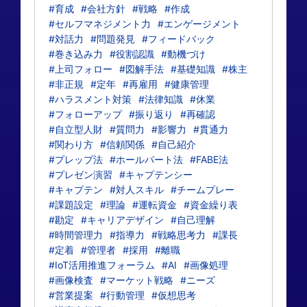
#育成
#会社方針
#戦略
#作成
#セルフマネジメント力
#エンゲージメント
#対話力
#問題発見
#フィードバック
#巻き込み力
#役割認識
#動機づけ
#上司フォロー
#図解手法
#基礎知識
#株主
#非正規
#定年
#再雇用
#健康管理
#ハラスメント対策
#法律知識
#休業
#フォローアップ
#振り返り
#再確認
#自立型人財
#質問力
#影響力
#貫通力
#関わり方
#信頼関係
#自己紹介
#プレップ法
#ホールパート法
#FABE法
#プレゼン演習
#キャプテンシー
#キャプテン
#対人スキル
#チームプレー
#課題設定
#理論
#運転資金
#資金繰り表
#勘定
#キャリアデザイン
#自己理解
#時間管理力
#指導力
#戦略思考力
#課長
#定着
#管理者
#採用
#離職
#IoT活用推進フォーラム
#AI
#画像処理
#画像検査
#マーケット戦略
#ニーズ
#営業提案
#行動管理
#仮想思考