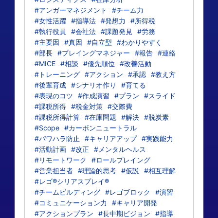
#アンガーマネジメント
#チーム力
#女性活躍
#指導法
#発想力
#所得税
#執行役員
#会社法
#課題発見
#労務
#主要因
#真因
#自立型
#わかりやすく
#部長
#プレイングマネジャー
#報告
#連絡
#MICE
#相談
#優先順位
#改善活動
#トレーニング
#アクション
#承認
#教え方
#後輩育成
#シナリオ作り
#育てる
#表現のコツ
#作成演習
#プラン
#スライド
#課税所得
#税金対策
#交際費
#課税所得計算
#在庫問題
#解決
#脱炭素
#Scope
#カーボンニュートラル
#パワハラ防止
#キャリアアップ
#実践能力
#活動計画
#改正
#メンタルヘルス
#リモートワーク
#ロールプレイング
#営業担当者
#理論的思考
#仮説
#相互理解
#レゴ®シリアスプレイ®
#チームビルディング
#レゴブロック
#演習
#コミュニケーション力
#キャリア開発
#アクションプラン
#長中期ビジョン
#指導