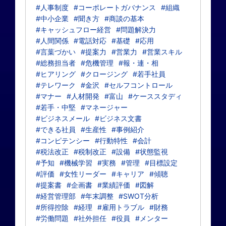
#人事制度
#コーポレートガバナンス
#組織
#中小企業
#聞き方
#商談の基本
#キャッシュフロー経営
#問題解決力
#人間関係
#電話対応
#基礎
#応用
#言葉づかい
#提案力
#営業力
#営業スキル
#総務担当者
#危機管理
#報・連・相
#ヒアリング
#クロージング
#若手社員
#テレワーク
#金沢
#セルフコントロール
#マナー
#人材開発
#富山
#ケーススタディ
#若手・中堅
#マネージャー
#ビジネスメール
#ビジネス文書
#できる社員
#生産性
#事例紹介
#コンピテンシー
#行動特性
#会計
#税法改正
#税制改正
#設備
#状態監視
#予知
#機械学習
#実務
#管理
#目標設定
#評価
#女性リーダー
#キャリア
#傾聴
#提案書
#企画書
#業績評価
#図解
#経営管理部
#年末調整
#SWOT分析
#所得控除
#経理
#雇用トラブル
#財務
#労働問題
#社外担任
#役員
#メンター