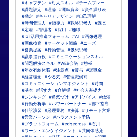
#キャプテン
#対人スキル
#チームプレー
#課題設定
#理論
#運転資金
#資金繰り表
#勘定
#キャリアデザイン
#自己理解
#時間管理力
#指導力
#戦略思考力
#課長
#定着
#管理者
#採用
#離職
#IoT活用推進フォーラム
#AI
#画像処理
#画像検査
#マーケット戦略
#ニーズ
#営業提案
#行動管理
#仮想思考
#議事進行役
#コミュニケーションスキル
#問題解決スキル
#WEB会議
#懲戒
#年次有給休暇
#注意点
#賞与
#退職金
#経営理念
#やる気
#管理職候補
#コミュニケーションマネジメント
#時間
#基本
#話す力
#命解援
#社会人基礎力
#シンキング
#勇気づけ
#アドバイス
#信頼
#行動分析学
#パワーパートナー
#部下指導
#仕訳演習
#経理業務
#決算
#リモート営業
#営業パーソン
#ハラスメント予防
#プラットフォーム
#edgecross
#石川
#ワーク・エンゲイジメント
#共同体感覚