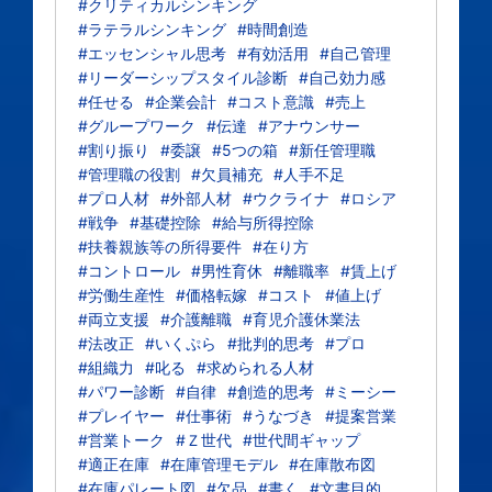
#クリティカルシンキング
#ラテラルシンキング
#時間創造
#エッセンシャル思考
#有効活用
#自己管理
#リーダーシップスタイル診断
#自己効力感
#任せる
#企業会計
#コスト意識
#売上
#グループワーク
#伝達
#アナウンサー
#割り振り
#委譲
#5つの箱
#新任管理職
#管理職の役割
#欠員補充
#人手不足
#プロ人材
#外部人材
#ウクライナ
#ロシア
#戦争
#基礎控除
#給与所得控除
#扶養親族等の所得要件
#在り方
#コントロール
#男性育休
#離職率
#賃上げ
#労働生産性
#価格転嫁
#コスト
#値上げ
#両立支援
#介護離職
#育児介護休業法
#法改正
#いくぷら
#批判的思考
#プロ
#組織力
#叱る
#求められる人材
#パワー診断
#自律
#創造的思考
#ミーシー
#プレイヤー
#仕事術
#うなづき
#提案営業
#営業トーク
#Ｚ世代
#世代間ギャップ
#適正在庫
#在庫管理モデル
#在庫散布図
#在庫パレート図
#欠品
#書く
#文書目的