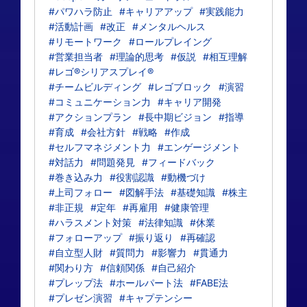
#パワハラ防止
#キャリアアップ
#実践能力
#活動計画
#改正
#メンタルヘルス
#リモートワーク
#ロールプレイング
#営業担当者
#理論的思考
#仮説
#相互理解
#レゴ®シリアスプレイ®
#チームビルディング
#レゴブロック
#演習
#コミュニケーション力
#キャリア開発
#アクションプラン
#長中期ビジョン
#指導
#育成
#会社方針
#戦略
#作成
#セルフマネジメント力
#エンゲージメント
#対話力
#問題発見
#フィードバック
#巻き込み力
#役割認識
#動機づけ
#上司フォロー
#図解手法
#基礎知識
#株主
#非正規
#定年
#再雇用
#健康管理
#ハラスメント対策
#法律知識
#休業
#フォローアップ
#振り返り
#再確認
#自立型人財
#質問力
#影響力
#貫通力
#関わり方
#信頼関係
#自己紹介
#プレップ法
#ホールパート法
#FABE法
#プレゼン演習
#キャプテンシー