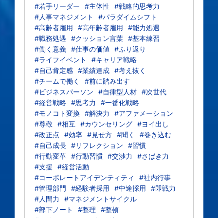
#若手リーダー
#主体性
#戦略的思考力
#人事マネジメント
#パラダイムシフト
#高齢者雇用
#高年齢者雇用
#能力処遇
#職務処遇
#クッション言葉
#基本練習
#働く意義
#仕事の価値
#ふり返り
#ライフイベント
#キャリア戦略
#自己肯定感
#業績達成
#考え抜く
#チームで働く
#前に踏み出す
#ビジネスパーソン
#自律型人材
#次世代
#経営戦略
#思考力
#一番化戦略
#モノコト変換
#解決力
#アファメーション
#尊敬
#相互
#カウンセリング
#ヨイ出し
#改正点
#効率
#見せ方
#聞く
#巻き込む
#自己成長
#リフレクション
#習慣
#行動変革
#行動習慣
#交渉力
#さばき力
#支援
#経営活動
#コーポレートアイデンティティ
#社内行事
#管理部門
#経験者採用
#中途採用
#即戦力
#人間力
#マネジメントサイクル
#部下ノート
#整理
#整頓