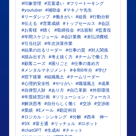
#印象管理
#言葉遣い
#フリートーキング
#youtuber
#補助金
#マキノヤ先生
#リーダシップ
#働きがい
#組長
#行動分析
#伝える
#営業成績
#トップセールス
#会話
#お客様
#聴く
#取締役会
#法規制
#監査役
#年間スケジュール
#会計業務
#未払消費税
#引当仕訳
#年次決算作業
#結果の出るリーダー
#仕事の質
#対人関係
#踏み出す力
#考え抜く力
#チームで働く力
#顧客ニーズ
#困りごと
#仕事の進め方
#メンタルマネジメント
#令和6年分
#学び
#部下後輩
#組織風土
#チームリーダー
#心理的安全性
#やりがい
#職場風土
#成果
#自律型人財
#あり方
#自己革新
#外部環境
#年度経営計画
#ソリューション・フォーカス
#解決思考
#自分らしく働く
#交渉
#交渉術
#業績
#Eメール
#勘定科目
#ロジカル・シンキング
#分解
#西本 伸一
#SX
#富士通
#リッチェル
#ロボット
#chatGPT
#生成AI
#チャット