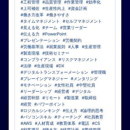
#工程管理
#品質管理
#作業管理
#効率化
#上司補佐
#生産性向上
#資金計画
#働き方改革
#働きやすさ
#タイムマネジメント
#セルフマネジメント
#見える化
#チーム
#営業リーダー
#伝える力
#PowerPoint
#プレゼンテーション
#労働契約
#労働基準法
#就業規則
#人事
#生産管理
#製造現場
#技術セミナー
#コンプライアンス
#リスクマネジメント
#法律
#生産現場
#DX
#デジタルトランスフォーメーション
#管理職
#プレーイングマネジャー
#メンタリング
#モチベーション
#女性社員
#中堅社員
#リーダーシップ
#経営者
#デジタル
#経営幹部
#リモート
#製造業
#取締役
#経営
#パワーポイント
#ロジカルシンキング
#伝え方
#論理的思考
#パソコンスキル
#ティーチング
#社員教育
#AWS
#人材育成
#教育体系
#電話
#CS
#顧客満足
#聴き方
#経営計画
#業績管理