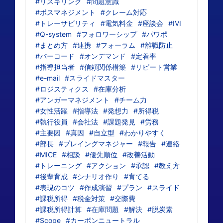
#リスキリング
#問題意識
#ボスマネジメント
#クレーム対応
#トレーサビリティ
#電気料金
#座談会
#IVI
#Q-system
#フォロワーシップ
#パワポ
#まとめ方
#連携
#フォーラム
#離職防止
#バーコード
#オンデマンド
#定着率
#指導担当者
#信頼関係構築
#リピート営業
#e-mail
#スライドマスター
#ロジスティクス
#在庫分析
#アンガーマネジメント
#チーム力
#女性活躍
#指導法
#発想力
#所得税
#執行役員
#会社法
#課題発見
#労務
#主要因
#真因
#自立型
#わかりやすく
#部長
#プレイングマネジャー
#報告
#連絡
#MICE
#相談
#優先順位
#改善活動
#トレーニング
#アクション
#承認
#教え方
#後輩育成
#シナリオ作り
#育てる
#表現のコツ
#作成演習
#プラン
#スライド
#課税所得
#税金対策
#交際費
#課税所得計算
#在庫問題
#解決
#脱炭素
#Scope
#カーボンニュートラル