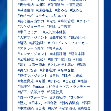
#現金出納
#棚卸
#有価証券
#固定資産
#減価償却
#課税売上
#褒める
#認める
#自己分析
#社会人
#3つの力
#前に踏み出す力
#時短
#時間管理
#タイパ
#スケジューラ―
#控除
#申告書
#半日セミナー
#人的資本経営
#人材マネジメント
#高年齢者
#継続雇用
#処遇
#課題解決
#プロブレム・フォーカス
#アドラー心理学
#巻き込み
#エンゲイジメント
#経営課題
#経営本陣
#全社目標
#儲け
#部門年度計画
#利益
#応対
#第一印象
#立ち居振る舞い
#敬語
#身だしなみ
#来客応対
#名刺交換
#感情マネジメント
#意欲
#目標
#達成
#出産育児
#介護
#伝わる
#ことば
#雑談
#論理的
#mece
#ピラミッドストラクチャー
#部下・後輩指導
#問題社員
#ローパフォーマー
#退職勧奨
#3大任務
#歴史
#日本史
#河合敦
#新春講演会
#戦国
#事業継続
#災害
#BCP
#定額減税
#助成金