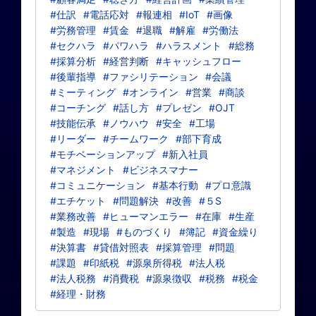
#仕訳
#電話応対
#報連相
#IoT
#画像
#労務管理
#賃金
#退職
#解雇
#労働法
#セクハラ
#パワハラ
#ハラスメント
#総務
#採算分析
#経営判断
#キャッシュフロー
#後輩指導
#ファシリテーション
#会議
#ミーティング
#オンライン
#営業
#商談
#コーチング
#話し方
#プレゼン
#OJT
#技能伝承
#ノウハウ
#安全
#工場
#リーダー
#チームワーク
#部下育成
#モチベーションアップ
#新入社員
#マネジメント
#ビジネスマナー
#コミュニケーション
#基本行動
#プロ意識
#エチケット
#問題解決
#改善
#５S
#業務改善
#ヒューマンエラー
#在庫
#生産
#製造
#現場
#ものづくり
#簿記
#資金繰り
#決算書
#貸借対照表
#採算管理
#問題
#課題
#印紙税
#源泉所得税
#法人税
#法人税務
#消費税
#源泉徴収
#税務
#税金
#経理・財務