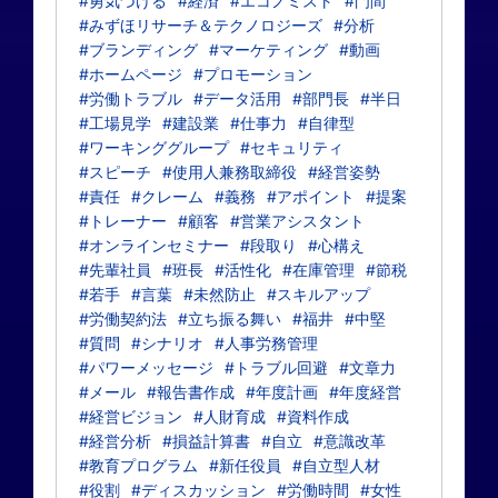
#勇気づける
#経済
#エコノミスト
#門間
#みずほリサーチ＆テクノロジーズ
#分析
#ブランディング
#マーケティング
#動画
#ホームページ
#プロモーション
#労働トラブル
#データ活用
#部門長
#半日
#工場見学
#建設業
#仕事力
#自律型
#ワーキンググループ
#セキュリティ
#スピーチ
#使用人兼務取締役
#経営姿勢
#責任
#クレーム
#義務
#アポイント
#提案
#トレーナー
#顧客
#営業アシスタント
#オンラインセミナー
#段取り
#心構え
#先輩社員
#班長
#活性化
#在庫管理
#節税
#若手
#言葉
#未然防止
#スキルアップ
#労働契約法
#立ち振る舞い
#福井
#中堅
#質問
#シナリオ
#人事労務管理
#パワーメッセージ
#トラブル回避
#文章力
#メール
#報告書作成
#年度計画
#年度経営
#経営ビジョン
#人財育成
#資料作成
#経営分析
#損益計算書
#自立
#意識改革
#教育プログラム
#新任役員
#自立型人材
#役割
#ディスカッション
#労働時間
#女性