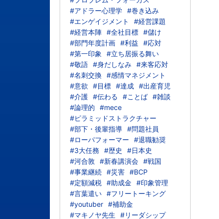
#アドラー心理学
#巻き込み
#エンゲイジメント
#経営課題
#経営本陣
#全社目標
#儲け
#部門年度計画
#利益
#応対
#第一印象
#立ち居振る舞い
#敬語
#身だしなみ
#来客応対
#名刺交換
#感情マネジメント
#意欲
#目標
#達成
#出産育児
#介護
#伝わる
#ことば
#雑談
#論理的
#mece
#ピラミッドストラクチャー
#部下・後輩指導
#問題社員
#ローパフォーマー
#退職勧奨
#3大任務
#歴史
#日本史
#河合敦
#新春講演会
#戦国
#事業継続
#災害
#BCP
#定額減税
#助成金
#印象管理
#言葉遣い
#フリートーキング
#youtuber
#補助金
#マキノヤ先生
#リーダシップ