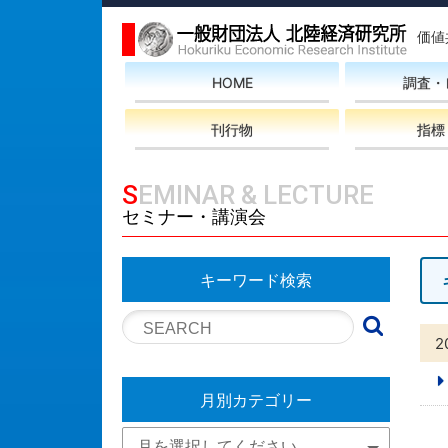
価値
HOME
調査・
刊行物
指標
SEMINAR & LECTURE
セミナー・講演会
キーワード検索
2
月別カテゴリー