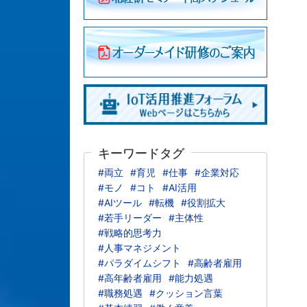
キーワードタグ
#両立
#育児
#仕事
#企業対応
#モノ
#コト
#AI活用
#AIツール
#転機
#役割拡大
#若手リーダー
#主体性
#戦略的思考力
#人事マネジメント
#パラダイムシフト
#高齢者雇用
#高年齢者雇用
#能力処遇
#職務処遇
#クッション言葉