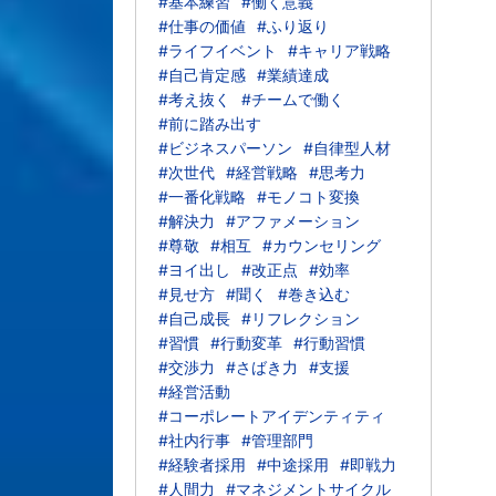
#基本練習
#働く意義
#仕事の価値
#ふり返り
#ライフイベント
#キャリア戦略
#自己肯定感
#業績達成
#考え抜く
#チームで働く
#前に踏み出す
#ビジネスパーソン
#自律型人材
#次世代
#経営戦略
#思考力
#一番化戦略
#モノコト変換
#解決力
#アファメーション
#尊敬
#相互
#カウンセリング
#ヨイ出し
#改正点
#効率
#見せ方
#聞く
#巻き込む
#自己成長
#リフレクション
#習慣
#行動変革
#行動習慣
#交渉力
#さばき力
#支援
#経営活動
#コーポレートアイデンティティ
#社内行事
#管理部門
#経験者採用
#中途採用
#即戦力
#人間力
#マネジメントサイクル