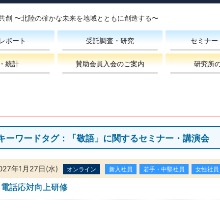
共創 〜北陸の確かな未来を地域とともに創造する〜
レポート
受託調査・研究
セミナー
・統計
賛助会員入会のご案内
研究所
キーワードタグ：「敬語」に関するセミナー・講演会
027年1月27日(水)
オンライン
新入社員
若手・中堅社員
女性社員
電話応対向上研修