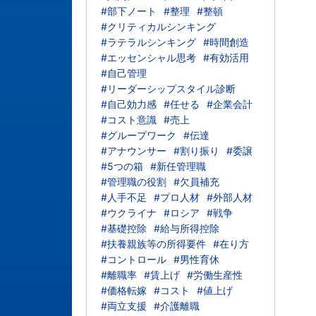
#部下ノート
#整理
#整頓
#クリティカルシンキング
#ラテラルシンキング
#時間創造
#エッセンシャル思考
#有効活用
#自己管理
#リーダーシップスタイル診断
#自己効力感
#任せる
#企業会計
#コスト意識
#売上
#グループワーク
#伝達
#アナウンサー
#割り振り
#委譲
#5つの箱
#新任管理職
#管理職の役割
#欠員補充
#人手不足
#プロ人材
#外部人材
#ウクライナ
#ロシア
#戦争
#基礎控除
#給与所得控除
#扶養親族等の所得要件
#在り方
#コントロール
#男性育休
#離職率
#賃上げ
#労働生産性
#価格転嫁
#コスト
#値上げ
#両立支援
#介護離職