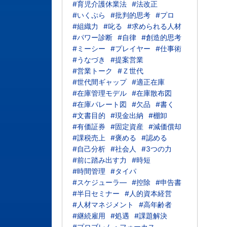
#育児介護休業法
#法改正
#いくぷら
#批判的思考
#プロ
#組織力
#叱る
#求められる人材
#パワー診断
#自律
#創造的思考
#ミーシー
#プレイヤー
#仕事術
#うなづき
#提案営業
#営業トーク
#Ｚ世代
#世代間ギャップ
#適正在庫
#在庫管理モデル
#在庫散布図
#在庫パレート図
#欠品
#書く
#文書目的
#現金出納
#棚卸
#有価証券
#固定資産
#減価償却
#課税売上
#褒める
#認める
#自己分析
#社会人
#3つの力
#前に踏み出す力
#時短
#時間管理
#タイパ
#スケジューラ―
#控除
#申告書
#半日セミナー
#人的資本経営
#人材マネジメント
#高年齢者
#継続雇用
#処遇
#課題解決
#プロブレム・フォーカス