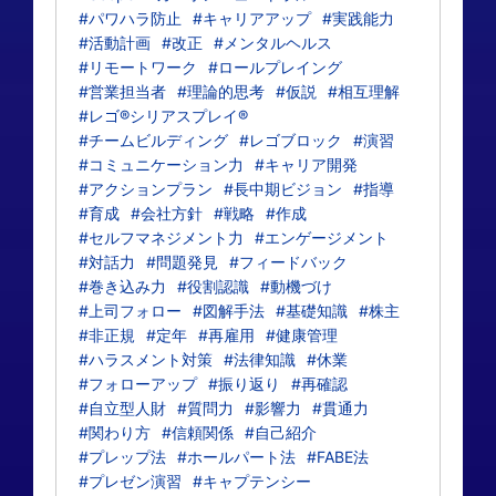
#パワハラ防止
#キャリアアップ
#実践能力
#活動計画
#改正
#メンタルヘルス
#リモートワーク
#ロールプレイング
#営業担当者
#理論的思考
#仮説
#相互理解
#レゴ®シリアスプレイ®
#チームビルディング
#レゴブロック
#演習
#コミュニケーション力
#キャリア開発
#アクションプラン
#長中期ビジョン
#指導
#育成
#会社方針
#戦略
#作成
#セルフマネジメント力
#エンゲージメント
#対話力
#問題発見
#フィードバック
#巻き込み力
#役割認識
#動機づけ
#上司フォロー
#図解手法
#基礎知識
#株主
#非正規
#定年
#再雇用
#健康管理
#ハラスメント対策
#法律知識
#休業
#フォローアップ
#振り返り
#再確認
#自立型人財
#質問力
#影響力
#貫通力
#関わり方
#信頼関係
#自己紹介
#プレップ法
#ホールパート法
#FABE法
#プレゼン演習
#キャプテンシー