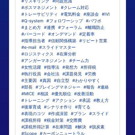
#リスキリング
#問題意識
#ボスマネジメント
#クレーム対応
#トレーサビリティ
#電気料金
#座談会
#IVI
#Q-system
#フォロワーシップ
#パワポ
#まとめ方
#連携
#フォーラム
#離職防止
#バーコード
#オンデマンド
#定着率
#指導担当者
#信頼関係構築
#リピート営業
#e-mail
#スライドマスター
#ロジスティクス
#在庫分析
#アンガーマネジメント
#チーム力
#女性活躍
#指導法
#発想力
#所得税
#執行役員
#会社法
#課題発見
#労務
#主要因
#真因
#自立型
#わかりやすく
#部長
#プレイングマネジャー
#報告
#連絡
#MICE
#相談
#優先順位
#改善活動
#トレーニング
#アクション
#承認
#教え方
#後輩育成
#シナリオ作り
#育てる
#表現のコツ
#作成演習
#プラン
#スライド
#課税所得
#税金対策
#交際費
#課税所得計算
#在庫問題
#解決
#脱炭素
#Scope
#カーボンニュートラル