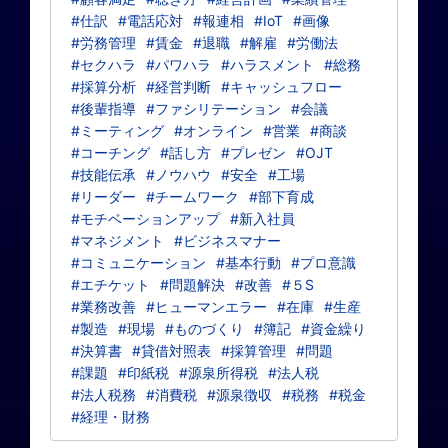
#仕訳
#電話応対
#報連相
#IoT
#画像
#労務管理
#賃金
#退職
#解雇
#労働法
#セクハラ
#パワハラ
#ハラスメント
#総務
#採算分析
#経営判断
#キャッシュフロー
#後輩指導
#ファシリテーション
#会議
#ミーティング
#オンライン
#営業
#商談
#コーチング
#話し方
#プレゼン
#OJT
#技能伝承
#ノウハウ
#安全
#工場
#リーダー
#チームワーク
#部下育成
#モチベーションアップ
#新入社員
#マネジメント
#ビジネスマナー
#コミュニケーション
#基本行動
#プロ意識
#エチケット
#問題解決
#改善
#５S
#業務改善
#ヒューマンエラー
#在庫
#生産
#製造
#現場
#ものづくり
#簿記
#資金繰り
#決算書
#貸借対照表
#採算管理
#問題
#課題
#印紙税
#源泉所得税
#法人税
#法人税務
#消費税
#源泉徴収
#税務
#税金
#経理・財務