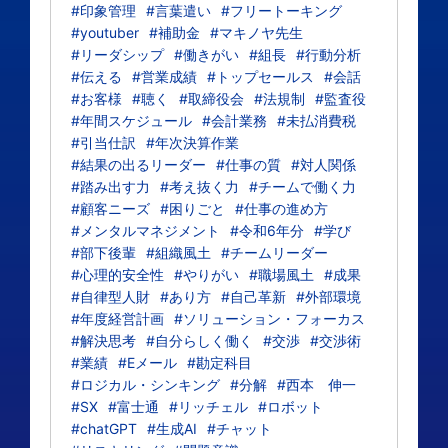
#印象管理
#言葉遣い
#フリートーキング
#youtuber
#補助金
#マキノヤ先生
#リーダシップ
#働きがい
#組長
#行動分析
#伝える
#営業成績
#トップセールス
#会話
#お客様
#聴く
#取締役会
#法規制
#監査役
#年間スケジュール
#会計業務
#未払消費税
#引当仕訳
#年次決算作業
#結果の出るリーダー
#仕事の質
#対人関係
#踏み出す力
#考え抜く力
#チームで働く力
#顧客ニーズ
#困りごと
#仕事の進め方
#メンタルマネジメント
#令和6年分
#学び
#部下後輩
#組織風土
#チームリーダー
#心理的安全性
#やりがい
#職場風土
#成果
#自律型人財
#あり方
#自己革新
#外部環境
#年度経営計画
#ソリューション・フォーカス
#解決思考
#自分らしく働く
#交渉
#交渉術
#業績
#Eメール
#勘定科目
#ロジカル・シンキング
#分解
#西本 伸一
#SX
#富士通
#リッチェル
#ロボット
#chatGPT
#生成AI
#チャット