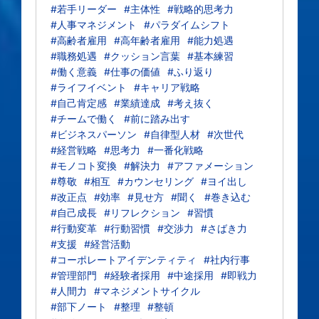
#若手リーダー
#主体性
#戦略的思考力
#人事マネジメント
#パラダイムシフト
#高齢者雇用
#高年齢者雇用
#能力処遇
#職務処遇
#クッション言葉
#基本練習
#働く意義
#仕事の価値
#ふり返り
#ライフイベント
#キャリア戦略
#自己肯定感
#業績達成
#考え抜く
#チームで働く
#前に踏み出す
#ビジネスパーソン
#自律型人材
#次世代
#経営戦略
#思考力
#一番化戦略
#モノコト変換
#解決力
#アファメーション
#尊敬
#相互
#カウンセリング
#ヨイ出し
#改正点
#効率
#見せ方
#聞く
#巻き込む
#自己成長
#リフレクション
#習慣
#行動変革
#行動習慣
#交渉力
#さばき力
#支援
#経営活動
#コーポレートアイデンティティ
#社内行事
#管理部門
#経験者採用
#中途採用
#即戦力
#人間力
#マネジメントサイクル
#部下ノート
#整理
#整頓