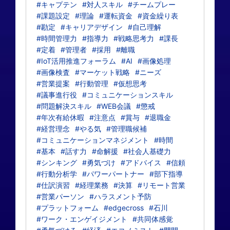
#キャプテン
#対人スキル
#チームプレー
#課題設定
#理論
#運転資金
#資金繰り表
#勘定
#キャリアデザイン
#自己理解
#時間管理力
#指導力
#戦略思考力
#課長
#定着
#管理者
#採用
#離職
#IoT活用推進フォーラム
#AI
#画像処理
#画像検査
#マーケット戦略
#ニーズ
#営業提案
#行動管理
#仮想思考
#議事進行役
#コミュニケーションスキル
#問題解決スキル
#WEB会議
#懲戒
#年次有給休暇
#注意点
#賞与
#退職金
#経営理念
#やる気
#管理職候補
#コミュニケーションマネジメント
#時間
#基本
#話す力
#命解援
#社会人基礎力
#シンキング
#勇気づけ
#アドバイス
#信頼
#行動分析学
#パワーパートナー
#部下指導
#仕訳演習
#経理業務
#決算
#リモート営業
#営業パーソン
#ハラスメント予防
#プラットフォーム
#edgecross
#石川
#ワーク・エンゲイジメント
#共同体感覚