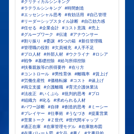
#クリティカルシンキング
#ラテラルシンキング
#時間創造
#エッセンシャル思考
#有効活用
#自己管理
#リーダーシップスタイル診断
#自己効力感
#任せる
#企業会計
#コスト意識
#売上
#グループワーク
#伝達
#アナウンサー
#割り振り
#委譲
#5つの箱
#新任管理職
#管理職の役割
#欠員補充
#人手不足
#プロ人材
#外部人材
#ウクライナ
#ロシア
#戦争
#基礎控除
#給与所得控除
#扶養親族等の所得要件
#在り方
#コントロール
#男性育休
#離職率
#賃上げ
#労働生産性
#価格転嫁
#コスト
#値上げ
#両立支援
#介護離職
#育児介護休業法
#法改正
#いくぷら
#批判的思考
#プロ
#組織力
#叱る
#求められる人材
#パワー診断
#自律
#創造的思考
#ミーシー
#プレイヤー
#仕事術
#うなづき
#提案営業
#営業トーク
#Ｚ世代
#世代間ギャップ
#適正在庫
#在庫管理モデル
#在庫散布図
#在庫パレート図
#欠品
#書く
#文書目的