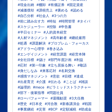
#現金出納
#棚卸
#有価証券
#固定資産
#減価償却
#課税売上
#褒める
#認める
#自己分析
#社会人
#3つの力
#前に踏み出す力
#時短
#時間管理
#タイパ
#スケジューラ―
#控除
#申告書
#半日セミナー
#人的資本経営
#人材マネジメント
#高年齢者
#継続雇用
#処遇
#課題解決
#プロブレム・フォーカス
#アドラー心理学
#巻き込み
#エンゲイジメント
#経営課題
#経営本陣
#全社目標
#儲け
#部門年度計画
#利益
#応対
#第一印象
#立ち居振る舞い
#敬語
#身だしなみ
#来客応対
#名刺交換
#感情マネジメント
#意欲
#目標
#達成
#出産育児
#介護
#伝わる
#ことば
#雑談
#論理的
#mece
#ピラミッドストラクチャー
#部下・後輩指導
#問題社員
#ローパフォーマー
#退職勧奨
#3大任務
#歴史
#日本史
#河合敦
#新春講演会
#戦国
#事業継続
#災害
#BCP
#定額減税
#助成金