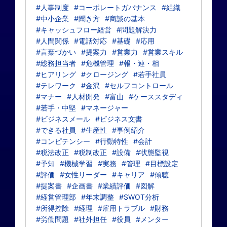
#人事制度
#コーポレートガバナンス
#組織
#中小企業
#聞き方
#商談の基本
#キャッシュフロー経営
#問題解決力
#人間関係
#電話対応
#基礎
#応用
#言葉づかい
#提案力
#営業力
#営業スキル
#総務担当者
#危機管理
#報・連・相
#ヒアリング
#クロージング
#若手社員
#テレワーク
#金沢
#セルフコントロール
#マナー
#人材開発
#富山
#ケーススタディ
#若手・中堅
#マネージャー
#ビジネスメール
#ビジネス文書
#できる社員
#生産性
#事例紹介
#コンピテンシー
#行動特性
#会計
#税法改正
#税制改正
#設備
#状態監視
#予知
#機械学習
#実務
#管理
#目標設定
#評価
#女性リーダー
#キャリア
#傾聴
#提案書
#企画書
#業績評価
#図解
#経営管理部
#年末調整
#SWOT分析
#所得控除
#経理
#雇用トラブル
#財務
#労働問題
#社外担任
#役員
#メンター