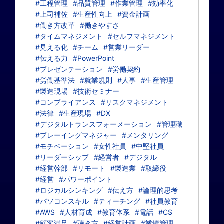
#工程管理
#品質管理
#作業管理
#効率化
#上司補佐
#生産性向上
#資金計画
#働き方改革
#働きやすさ
#タイムマネジメント
#セルフマネジメント
#見える化
#チーム
#営業リーダー
#伝える力
#PowerPoint
#プレゼンテーション
#労働契約
#労働基準法
#就業規則
#人事
#生産管理
#製造現場
#技術セミナー
#コンプライアンス
#リスクマネジメント
#法律
#生産現場
#DX
#デジタルトランスフォーメーション
#管理職
#プレーイングマネジャー
#メンタリング
#モチベーション
#女性社員
#中堅社員
#リーダーシップ
#経営者
#デジタル
#経営幹部
#リモート
#製造業
#取締役
#経営
#パワーポイント
#ロジカルシンキング
#伝え方
#論理的思考
#パソコンスキル
#ティーチング
#社員教育
#AWS
#人材育成
#教育体系
#電話
#CS
#顧客満足
#聴き方
#経営計画
#業績管理