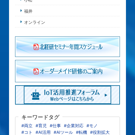
福井
オンライン
キーワードタグ
#両立
#育児
#仕事
#企業対応
#モノ
#コト
#AI活用
#AIツール
#転機
#役割拡大