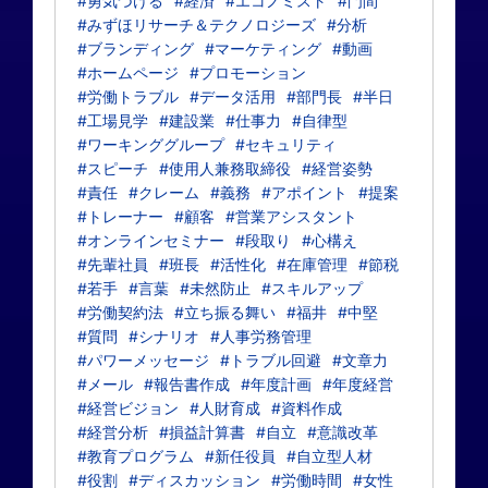
#勇気づける
#経済
#エコノミスト
#門間
#みずほリサーチ＆テクノロジーズ
#分析
#ブランディング
#マーケティング
#動画
#ホームページ
#プロモーション
#労働トラブル
#データ活用
#部門長
#半日
#工場見学
#建設業
#仕事力
#自律型
#ワーキンググループ
#セキュリティ
#スピーチ
#使用人兼務取締役
#経営姿勢
#責任
#クレーム
#義務
#アポイント
#提案
#トレーナー
#顧客
#営業アシスタント
#オンラインセミナー
#段取り
#心構え
#先輩社員
#班長
#活性化
#在庫管理
#節税
#若手
#言葉
#未然防止
#スキルアップ
#労働契約法
#立ち振る舞い
#福井
#中堅
#質問
#シナリオ
#人事労務管理
#パワーメッセージ
#トラブル回避
#文章力
#メール
#報告書作成
#年度計画
#年度経営
#経営ビジョン
#人財育成
#資料作成
#経営分析
#損益計算書
#自立
#意識改革
#教育プログラム
#新任役員
#自立型人材
#役割
#ディスカッション
#労働時間
#女性