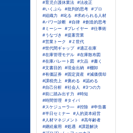
#育児介護休業法
#法改正
#いくぷら
#批判的思考
#プロ
#組織力
#叱る
#求められる人材
#パワー診断
#自律
#創造的思考
#ミーシー
#プレイヤー
#仕事術
#うなづき
#提案営業
#営業トーク
#Ｚ世代
#世代間ギャップ
#適正在庫
#在庫管理モデル
#在庫散布図
#在庫パレート図
#欠品
#書く
#文書目的
#現金出納
#棚卸
#有価証券
#固定資産
#減価償却
#課税売上
#褒める
#認める
#自己分析
#社会人
#3つの力
#前に踏み出す力
#時短
#時間管理
#タイパ
#スケジューラ―
#控除
#申告書
#半日セミナー
#人的資本経営
#人材マネジメント
#高年齢者
#継続雇用
#処遇
#課題解決
#プロブレム・フォーカス