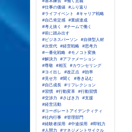
#基本練習
#働く意義
#仕事の価値
#ふり返り
#ライフイベント
#キャリア戦略
#自己肯定感
#業績達成
#考え抜く
#チームで働く
#前に踏み出す
#ビジネスパーソン
#自律型人材
#次世代
#経営戦略
#思考力
#一番化戦略
#モノコト変換
#解決力
#アファメーション
#尊敬
#相互
#カウンセリング
#ヨイ出し
#改正点
#効率
#見せ方
#聞く
#巻き込む
#自己成長
#リフレクション
#習慣
#行動変革
#行動習慣
#交渉力
#さばき力
#支援
#経営活動
#コーポレートアイデンティティ
#社内行事
#管理部門
#経験者採用
#中途採用
#即戦力
#人間力
#マネジメントサイクル