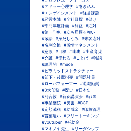
#アドラー心理学
#巻き込み
#エンゲイジメント
#経営課題
#経営本陣
#全社目標
#儲け
#部門年度計画
#利益
#応対
#第一印象
#立ち居振る舞い
#敬語
#身だしなみ
#来客応対
#名刺交換
#感情マネジメント
#意欲
#目標
#達成
#出産育児
#介護
#伝わる
#ことば
#雑談
#論理的
#mece
#ピラミッドストラクチャー
#部下・後輩指導
#問題社員
#ローパフォーマー
#退職勧奨
#3大任務
#歴史
#日本史
#河合敦
#新春講演会
#戦国
#事業継続
#災害
#BCP
#定額減税
#助成金
#印象管理
#言葉遣い
#フリートーキング
#youtuber
#補助金
#マキノヤ先生
#リーダシップ