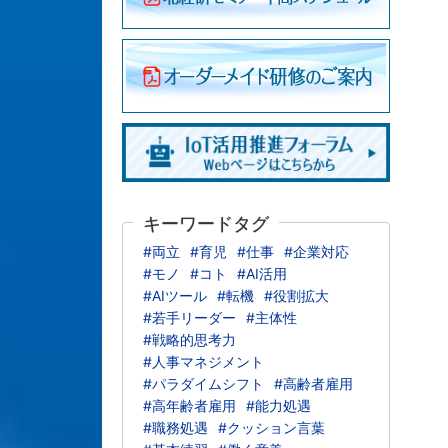
キーワードタグ
#両立
#育児
#仕事
#企業対応
#モノ
#コト
#AI活用
#AIツール
#転機
#役割拡大
#若手リーダー
#主体性
#戦略的思考力
#人事マネジメント
#パラダイムシフト
#高齢者雇用
#高年齢者雇用
#能力処遇
#職務処遇
#クッション言葉