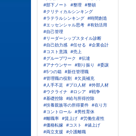
#部下ノート
#整理
#整頓
#クリティカルシンキング
#ラテラルシンキング
#時間創造
#エッセンシャル思考
#有効活用
#自己管理
#リーダーシップスタイル診断
#自己効力感
#任せる
#企業会計
#コスト意識
#売上
#グループワーク
#伝達
#アナウンサー
#割り振り
#委譲
#5つの箱
#新任管理職
#管理職の役割
#欠員補充
#人手不足
#プロ人材
#外部人材
#ウクライナ
#ロシア
#戦争
#基礎控除
#給与所得控除
#扶養親族等の所得要件
#在り方
#コントロール
#男性育休
#離職率
#賃上げ
#労働生産性
#価格転嫁
#コスト
#値上げ
#両立支援
#介護離職