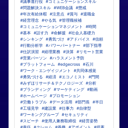
#議事進行役
#コミュニケーションスキル
#問題解決スキル
#WEB会議
#懲戒
#年次有給休暇
#注意点
#賞与
#退職金
#経営理念
#やる気
#管理職候補
#コミュニケーションマネジメント
#時間
#基本
#話す力
#命解援
#社会人基礎力
#シンキング
#勇気づけ
#アドバイス
#信頼
#行動分析学
#パワーパートナー
#部下指導
#仕訳演習
#経理業務
#決算
#リモート営業
#営業パーソン
#ハラスメント予防
#プラットフォーム
#edgecross
#石川
#ワーク・エンゲイジメント
#共同体感覚
#勇気づける
#経済
#エコノミスト
#門間
#みずほリサーチ＆テクノロジーズ
#分析
#ブランディング
#マーケティング
#動画
#ホームページ
#プロモーション
#労働トラブル
#データ活用
#部門長
#半日
#工場見学
#建設業
#仕事力
#自律型
#ワーキンググループ
#セキュリティ
#スピーチ
#使用人兼務取締役
#経営姿勢
#責任
#クレーム
#義務
#アポイント
#提案