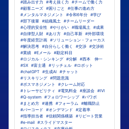
#踏み出す力
#考え抜く力
#チームで働く力
#顧客ニーズ
#困りごと
#仕事の進め方
#メンタルマネジメント
#令和6年分
#学び
#部下後輩
#組織風土
#チームリーダー
#心理的安全性
#やりがい
#職場風土
#成果
#自律型人財
#あり方
#自己革新
#外部環境
#年度経営計画
#ソリューション・フォーカス
#解決思考
#自分らしく働く
#交渉
#交渉術
#業績
#Eメール
#勘定科目
#ロジカル・シンキング
#分解
#西本 伸一
#SX
#富士通
#リッチェル
#ロボット
#chatGPT
#生成AI
#チャット
#リスキリング
#問題意識
#ボスマネジメント
#クレーム対応
#トレーサビリティ
#電気料金
#座談会
#IVI
#Q-system
#フォロワーシップ
#パワポ
#まとめ方
#連携
#フォーラム
#離職防止
#バーコード
#オンデマンド
#定着率
#指導担当者
#信頼関係構築
#リピート営業
#e-mail
#スライドマスター
#ロジスティクス
#在庫分析