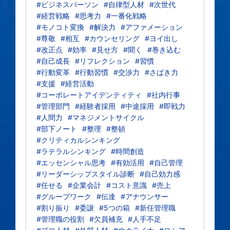
#ビジネスパーソン
#自律型人材
#次世代
#経営戦略
#思考力
#一番化戦略
#モノコト変換
#解決力
#アファメーション
#尊敬
#相互
#カウンセリング
#ヨイ出し
#改正点
#効率
#見せ方
#聞く
#巻き込む
#自己成長
#リフレクション
#習慣
#行動変革
#行動習慣
#交渉力
#さばき力
#支援
#経営活動
#コーポレートアイデンティティ
#社内行事
#管理部門
#経験者採用
#中途採用
#即戦力
#人間力
#マネジメントサイクル
#部下ノート
#整理
#整頓
#クリティカルシンキング
#ラテラルシンキング
#時間創造
#エッセンシャル思考
#有効活用
#自己管理
#リーダーシップスタイル診断
#自己効力感
#任せる
#企業会計
#コスト意識
#売上
#グループワーク
#伝達
#アナウンサー
#割り振り
#委譲
#5つの箱
#新任管理職
#管理職の役割
#欠員補充
#人手不足