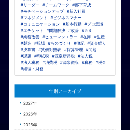
#リーダー
#チームワーク
#部下育成
#モチベーションアップ
#新入社員
#マネジメント
#ビジネスマナー
#コミュニケーション
#基本行動
#プロ意識
#エチケット
#問題解決
#改善
#５S
#業務改善
#ヒューマンエラー
#在庫
#生産
#製造
#現場
#ものづくり
#簿記
#資金繰り
#決算書
#貸借対照表
#採算管理
#問題
#課題
#印紙税
#源泉所得税
#法人税
#法人税務
#消費税
#源泉徴収
#税務
#税金
#経理・財務
年別アーカイブ
2027年
2026年
2025年