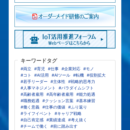
キーワードタグ
#両立
#育児
#仕事
#企業対応
#モノ
#コト
#AI活用
#AIツール
#転機
#役割拡大
#若手リーダー
#主体性
#戦略的思考力
#人事マネジメント
#パラダイムシフト
#高齢者雇用
#高年齢者雇用
#能力処遇
#職務処遇
#クッション言葉
#基本練習
#働く意義
#仕事の価値
#ふり返り
#ライフイベント
#キャリア戦略
#自己肯定感
#業績達成
#考え抜く
#チームで働く
#前に踏み出す