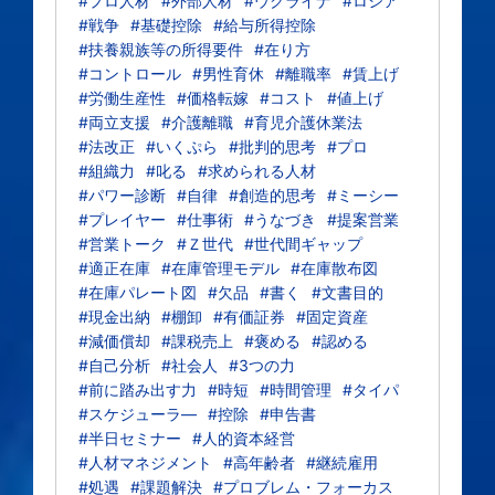
#プロ人材
#外部人材
#ウクライナ
#ロシア
#戦争
#基礎控除
#給与所得控除
#扶養親族等の所得要件
#在り方
#コントロール
#男性育休
#離職率
#賃上げ
#労働生産性
#価格転嫁
#コスト
#値上げ
#両立支援
#介護離職
#育児介護休業法
#法改正
#いくぷら
#批判的思考
#プロ
#組織力
#叱る
#求められる人材
#パワー診断
#自律
#創造的思考
#ミーシー
#プレイヤー
#仕事術
#うなづき
#提案営業
#営業トーク
#Ｚ世代
#世代間ギャップ
#適正在庫
#在庫管理モデル
#在庫散布図
#在庫パレート図
#欠品
#書く
#文書目的
#現金出納
#棚卸
#有価証券
#固定資産
#減価償却
#課税売上
#褒める
#認める
#自己分析
#社会人
#3つの力
#前に踏み出す力
#時短
#時間管理
#タイパ
#スケジューラ―
#控除
#申告書
#半日セミナー
#人的資本経営
#人材マネジメント
#高年齢者
#継続雇用
#処遇
#課題解決
#プロブレム・フォーカス