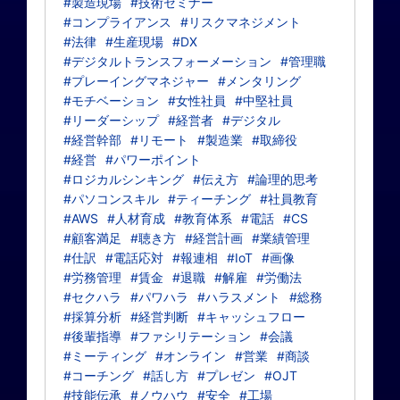
#製造現場
#技術セミナー
#コンプライアンス
#リスクマネジメント
#法律
#生産現場
#DX
#デジタルトランスフォーメーション
#管理職
#プレーイングマネジャー
#メンタリング
#モチベーション
#女性社員
#中堅社員
#リーダーシップ
#経営者
#デジタル
#経営幹部
#リモート
#製造業
#取締役
#経営
#パワーポイント
#ロジカルシンキング
#伝え方
#論理的思考
#パソコンスキル
#ティーチング
#社員教育
#AWS
#人材育成
#教育体系
#電話
#CS
#顧客満足
#聴き方
#経営計画
#業績管理
#仕訳
#電話応対
#報連相
#IoT
#画像
#労務管理
#賃金
#退職
#解雇
#労働法
#セクハラ
#パワハラ
#ハラスメント
#総務
#採算分析
#経営判断
#キャッシュフロー
#後輩指導
#ファシリテーション
#会議
#ミーティング
#オンライン
#営業
#商談
#コーチング
#話し方
#プレゼン
#OJT
#技能伝承
#ノウハウ
#安全
#工場