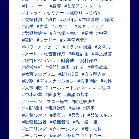
#トレーナー
#顧客
#営業アシスタント
#オンラインセミナー
#段取り
#心構え
#先輩社員
#班長
#活性化
#在庫管理
#節税
#若手
#言葉
#未然防止
#スキルアップ
#労働契約法
#立ち振る舞い
#福井
#中堅
#質問
#シナリオ
#人事労務管理
#パワーメッセージ
#トラブル回避
#文章力
#メール
#報告書作成
#年度計画
#年度経営
#経営ビジョン
#人財育成
#資料作成
#経営分析
#損益計算書
#自立
#意識改革
#教育プログラム
#新任役員
#自立型人材
#役割
#ディスカッション
#労働時間
#女性
#人事制度
#コーポレートガバナンス
#組織
#中小企業
#聞き方
#商談の基本
#キャッシュフロー経営
#問題解決力
#人間関係
#電話対応
#基礎
#応用
#言葉づかい
#提案力
#営業力
#営業スキル
#総務担当者
#危機管理
#報・連・相
#ヒアリング
#クロージング
#若手社員
#テレワーク
#金沢
#セルフコントロール