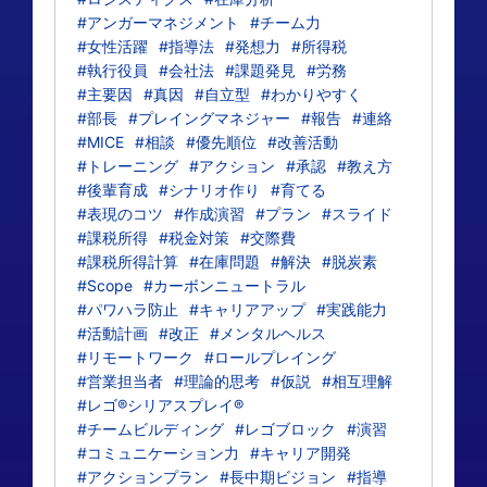
#アンガーマネジメント
#チーム力
#女性活躍
#指導法
#発想力
#所得税
#執行役員
#会社法
#課題発見
#労務
#主要因
#真因
#自立型
#わかりやすく
#部長
#プレイングマネジャー
#報告
#連絡
#MICE
#相談
#優先順位
#改善活動
#トレーニング
#アクション
#承認
#教え方
#後輩育成
#シナリオ作り
#育てる
#表現のコツ
#作成演習
#プラン
#スライド
#課税所得
#税金対策
#交際費
#課税所得計算
#在庫問題
#解決
#脱炭素
#Scope
#カーボンニュートラル
#パワハラ防止
#キャリアアップ
#実践能力
#活動計画
#改正
#メンタルヘルス
#リモートワーク
#ロールプレイング
#営業担当者
#理論的思考
#仮説
#相互理解
#レゴ®シリアスプレイ®
#チームビルディング
#レゴブロック
#演習
#コミュニケーション力
#キャリア開発
#アクションプラン
#長中期ビジョン
#指導