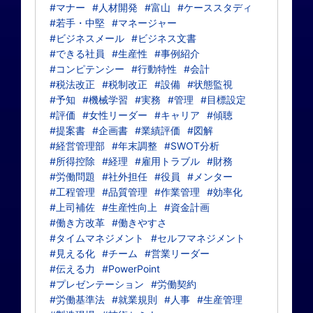
#マナー
#人材開発
#富山
#ケーススタディ
#若手・中堅
#マネージャー
#ビジネスメール
#ビジネス文書
#できる社員
#生産性
#事例紹介
#コンピテンシー
#行動特性
#会計
#税法改正
#税制改正
#設備
#状態監視
#予知
#機械学習
#実務
#管理
#目標設定
#評価
#女性リーダー
#キャリア
#傾聴
#提案書
#企画書
#業績評価
#図解
#経営管理部
#年末調整
#SWOT分析
#所得控除
#経理
#雇用トラブル
#財務
#労働問題
#社外担任
#役員
#メンター
#工程管理
#品質管理
#作業管理
#効率化
#上司補佐
#生産性向上
#資金計画
#働き方改革
#働きやすさ
#タイムマネジメント
#セルフマネジメント
#見える化
#チーム
#営業リーダー
#伝える力
#PowerPoint
#プレゼンテーション
#労働契約
#労働基準法
#就業規則
#人事
#生産管理