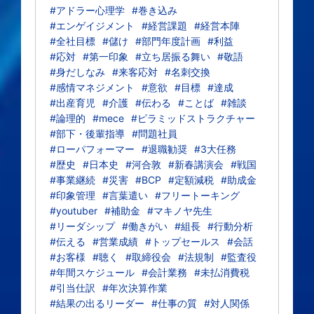
#アドラー心理学
#巻き込み
#エンゲイジメント
#経営課題
#経営本陣
#全社目標
#儲け
#部門年度計画
#利益
#応対
#第一印象
#立ち居振る舞い
#敬語
#身だしなみ
#来客応対
#名刺交換
#感情マネジメント
#意欲
#目標
#達成
#出産育児
#介護
#伝わる
#ことば
#雑談
#論理的
#mece
#ピラミッドストラクチャー
#部下・後輩指導
#問題社員
#ローパフォーマー
#退職勧奨
#3大任務
#歴史
#日本史
#河合敦
#新春講演会
#戦国
#事業継続
#災害
#BCP
#定額減税
#助成金
#印象管理
#言葉遣い
#フリートーキング
#youtuber
#補助金
#マキノヤ先生
#リーダシップ
#働きがい
#組長
#行動分析
#伝える
#営業成績
#トップセールス
#会話
#お客様
#聴く
#取締役会
#法規制
#監査役
#年間スケジュール
#会計業務
#未払消費税
#引当仕訳
#年次決算作業
#結果の出るリーダー
#仕事の質
#対人関係