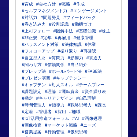
#育成
#会社方針
#戦略
#作成
#セルフマネジメント力
#エンゲージメント
#対話力
#問題発見
#フィードバック
#巻き込み力
#役割認識
#動機づけ
#上司フォロー
#図解手法
#基礎知識
#株主
#非正規
#定年
#再雇用
#健康管理
#ハラスメント対策
#法律知識
#休業
#フォローアップ
#振り返り
#再確認
#自立型人財
#質問力
#影響力
#貫通力
#関わり方
#信頼関係
#自己紹介
#プレップ法
#ホールパート法
#FABE法
#プレゼン演習
#キャプテンシー
#キャプテン
#対人スキル
#チームプレー
#課題設定
#理論
#運転資金
#資金繰り表
#勘定
#キャリアデザイン
#自己理解
#時間管理力
#指導力
#戦略思考力
#課長
#定着
#管理者
#採用
#離職
#IoT活用推進フォーラム
#AI
#画像処理
#画像検査
#マーケット戦略
#ニーズ
#営業提案
#行動管理
#仮想思考