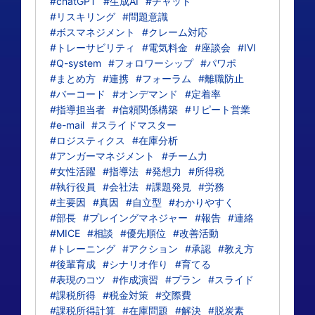
#chatGPT
#生成AI
#チャット
#リスキリング
#問題意識
#ボスマネジメント
#クレーム対応
#トレーサビリティ
#電気料金
#座談会
#IVI
#Q-system
#フォロワーシップ
#パワポ
#まとめ方
#連携
#フォーラム
#離職防止
#バーコード
#オンデマンド
#定着率
#指導担当者
#信頼関係構築
#リピート営業
#e-mail
#スライドマスター
#ロジスティクス
#在庫分析
#アンガーマネジメント
#チーム力
#女性活躍
#指導法
#発想力
#所得税
#執行役員
#会社法
#課題発見
#労務
#主要因
#真因
#自立型
#わかりやすく
#部長
#プレイングマネジャー
#報告
#連絡
#MICE
#相談
#優先順位
#改善活動
#トレーニング
#アクション
#承認
#教え方
#後輩育成
#シナリオ作り
#育てる
#表現のコツ
#作成演習
#プラン
#スライド
#課税所得
#税金対策
#交際費
#課税所得計算
#在庫問題
#解決
#脱炭素