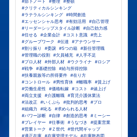
#部下ノート
#整理
#整頓
#クリティカルシンキング
#ラテラルシンキング
#時間創造
#エッセンシャル思考
#有効活用
#自己管理
#リーダーシップスタイル診断
#自己効力感
#任せる
#企業会計
#コスト意識
#売上
#グループワーク
#伝達
#アナウンサー
#割り振り
#委譲
#5つの箱
#新任管理職
#管理職の役割
#欠員補充
#人手不足
#プロ人材
#外部人材
#ウクライナ
#ロシア
#戦争
#基礎控除
#給与所得控除
#扶養親族等の所得要件
#在り方
#コントロール
#男性育休
#離職率
#賃上げ
#労働生産性
#価格転嫁
#コスト
#値上げ
#両立支援
#介護離職
#育児介護休業法
#法改正
#いくぷら
#批判的思考
#プロ
#組織力
#叱る
#求められる人材
#パワー診断
#自律
#創造的思考
#ミーシー
#プレイヤー
#仕事術
#うなづき
#提案営業
#営業トーク
#Ｚ世代
#世代間ギャップ
#適正在庫
#在庫管理モデル
#在庫散布図