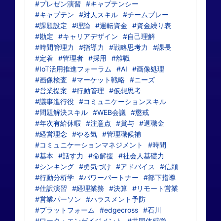
#プレゼン演習
#キャプテンシー
#キャプテン
#対人スキル
#チームプレー
#課題設定
#理論
#運転資金
#資金繰り表
#勘定
#キャリアデザイン
#自己理解
#時間管理力
#指導力
#戦略思考力
#課長
#定着
#管理者
#採用
#離職
#IoT活用推進フォーラム
#AI
#画像処理
#画像検査
#マーケット戦略
#ニーズ
#営業提案
#行動管理
#仮想思考
#議事進行役
#コミュニケーションスキル
#問題解決スキル
#WEB会議
#懲戒
#年次有給休暇
#注意点
#賞与
#退職金
#経営理念
#やる気
#管理職候補
#コミュニケーションマネジメント
#時間
#基本
#話す力
#命解援
#社会人基礎力
#シンキング
#勇気づけ
#アドバイス
#信頼
#行動分析学
#パワーパートナー
#部下指導
#仕訳演習
#経理業務
#決算
#リモート営業
#営業パーソン
#ハラスメント予防
#プラットフォーム
#edgecross
#石川
#ワーク・エンゲイジメント
#共同体感覚