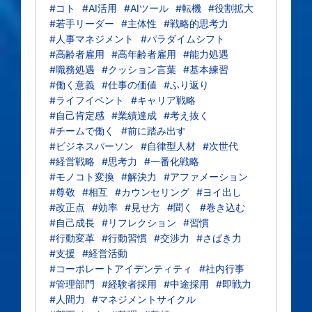
#コト
#AI活用
#AIツール
#転機
#役割拡大
#若手リーダー
#主体性
#戦略的思考力
#人事マネジメント
#パラダイムシフト
#高齢者雇用
#高年齢者雇用
#能力処遇
#職務処遇
#クッション言葉
#基本練習
#働く意義
#仕事の価値
#ふり返り
#ライフイベント
#キャリア戦略
#自己肯定感
#業績達成
#考え抜く
#チームで働く
#前に踏み出す
#ビジネスパーソン
#自律型人材
#次世代
#経営戦略
#思考力
#一番化戦略
#モノコト変換
#解決力
#アファメーション
#尊敬
#相互
#カウンセリング
#ヨイ出し
#改正点
#効率
#見せ方
#聞く
#巻き込む
#自己成長
#リフレクション
#習慣
#行動変革
#行動習慣
#交渉力
#さばき力
#支援
#経営活動
#コーポレートアイデンティティ
#社内行事
#管理部門
#経験者採用
#中途採用
#即戦力
#人間力
#マネジメントサイクル