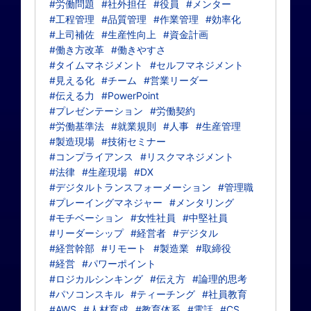
#労働問題
#社外担任
#役員
#メンター
#工程管理
#品質管理
#作業管理
#効率化
#上司補佐
#生産性向上
#資金計画
#働き方改革
#働きやすさ
#タイムマネジメント
#セルフマネジメント
#見える化
#チーム
#営業リーダー
#伝える力
#PowerPoint
#プレゼンテーション
#労働契約
#労働基準法
#就業規則
#人事
#生産管理
#製造現場
#技術セミナー
#コンプライアンス
#リスクマネジメント
#法律
#生産現場
#DX
#デジタルトランスフォーメーション
#管理職
#プレーイングマネジャー
#メンタリング
#モチベーション
#女性社員
#中堅社員
#リーダーシップ
#経営者
#デジタル
#経営幹部
#リモート
#製造業
#取締役
#経営
#パワーポイント
#ロジカルシンキング
#伝え方
#論理的思考
#パソコンスキル
#ティーチング
#社員教育
#AWS
#人材育成
#教育体系
#電話
#CS