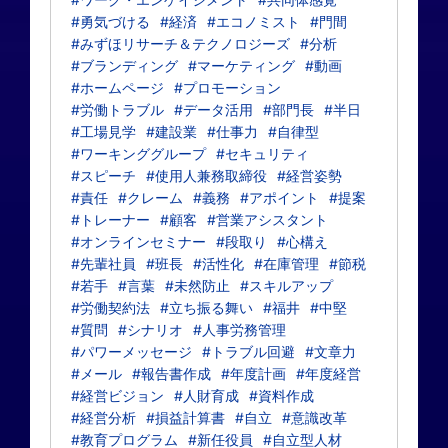
#勇気づける
#経済
#エコノミスト
#門間
#みずほリサーチ＆テクノロジーズ
#分析
#ブランディング
#マーケティング
#動画
#ホームページ
#プロモーション
#労働トラブル
#データ活用
#部門長
#半日
#工場見学
#建設業
#仕事力
#自律型
#ワーキンググループ
#セキュリティ
#スピーチ
#使用人兼務取締役
#経営姿勢
#責任
#クレーム
#義務
#アポイント
#提案
#トレーナー
#顧客
#営業アシスタント
#オンラインセミナー
#段取り
#心構え
#先輩社員
#班長
#活性化
#在庫管理
#節税
#若手
#言葉
#未然防止
#スキルアップ
#労働契約法
#立ち振る舞い
#福井
#中堅
#質問
#シナリオ
#人事労務管理
#パワーメッセージ
#トラブル回避
#文章力
#メール
#報告書作成
#年度計画
#年度経営
#経営ビジョン
#人財育成
#資料作成
#経営分析
#損益計算書
#自立
#意識改革
#教育プログラム
#新任役員
#自立型人材