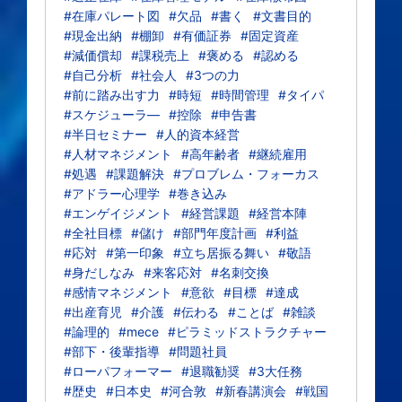
#在庫パレート図
#欠品
#書く
#文書目的
#現金出納
#棚卸
#有価証券
#固定資産
#減価償却
#課税売上
#褒める
#認める
#自己分析
#社会人
#3つの力
#前に踏み出す力
#時短
#時間管理
#タイパ
#スケジューラ―
#控除
#申告書
#半日セミナー
#人的資本経営
#人材マネジメント
#高年齢者
#継続雇用
#処遇
#課題解決
#プロブレム・フォーカス
#アドラー心理学
#巻き込み
#エンゲイジメント
#経営課題
#経営本陣
#全社目標
#儲け
#部門年度計画
#利益
#応対
#第一印象
#立ち居振る舞い
#敬語
#身だしなみ
#来客応対
#名刺交換
#感情マネジメント
#意欲
#目標
#達成
#出産育児
#介護
#伝わる
#ことば
#雑談
#論理的
#mece
#ピラミッドストラクチャー
#部下・後輩指導
#問題社員
#ローパフォーマー
#退職勧奨
#3大任務
#歴史
#日本史
#河合敦
#新春講演会
#戦国