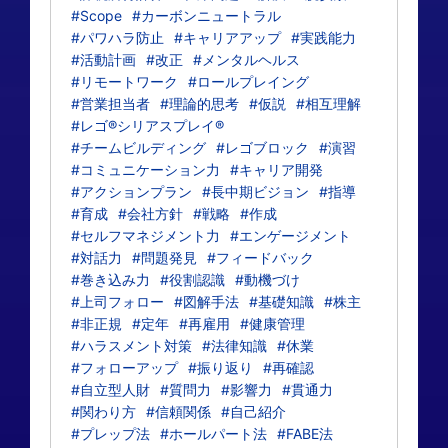
#Scope
#カーボンニュートラル
#パワハラ防止
#キャリアアップ
#実践能力
#活動計画
#改正
#メンタルヘルス
#リモートワーク
#ロールプレイング
#営業担当者
#理論的思考
#仮説
#相互理解
#レゴ®シリアスプレイ®
#チームビルディング
#レゴブロック
#演習
#コミュニケーション力
#キャリア開発
#アクションプラン
#長中期ビジョン
#指導
#育成
#会社方針
#戦略
#作成
#セルフマネジメント力
#エンゲージメント
#対話力
#問題発見
#フィードバック
#巻き込み力
#役割認識
#動機づけ
#上司フォロー
#図解手法
#基礎知識
#株主
#非正規
#定年
#再雇用
#健康管理
#ハラスメント対策
#法律知識
#休業
#フォローアップ
#振り返り
#再確認
#自立型人財
#質問力
#影響力
#貫通力
#関わり方
#信頼関係
#自己紹介
#プレップ法
#ホールパート法
#FABE法