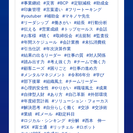
#事業継続
#災害
#BCP
#定額減税
#助成金
#印象管理
#言葉遣い
#フリートーキング
#youtuber
#補助金
#マキノヤ先生
#リーダシップ
#働きがい
#組長
#行動分析
#伝える
#営業成績
#トップセールス
#会話
#お客様
#聴く
#取締役会
#法規制
#監査役
#年間スケジュール
#会計業務
#未払消費税
#引当仕訳
#年次決算作業
#結果の出るリーダー
#仕事の質
#対人関係
#踏み出す力
#考え抜く力
#チームで働く力
#顧客ニーズ
#困りごと
#仕事の進め方
#メンタルマネジメント
#令和6年分
#学び
#部下後輩
#組織風土
#チームリーダー
#心理的安全性
#やりがい
#職場風土
#成果
#自律型人財
#あり方
#自己革新
#外部環境
#年度経営計画
#ソリューション・フォーカス
#解決思考
#自分らしく働く
#交渉
#交渉術
#業績
#Eメール
#勘定科目
#ロジカル・シンキング
#分解
#西本 伸一
#SX
#富士通
#リッチェル
#ロボット