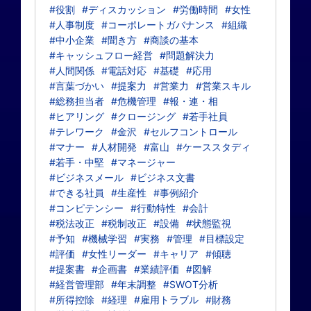
#役割
#ディスカッション
#労働時間
#女性
#人事制度
#コーポレートガバナンス
#組織
#中小企業
#聞き方
#商談の基本
#キャッシュフロー経営
#問題解決力
#人間関係
#電話対応
#基礎
#応用
#言葉づかい
#提案力
#営業力
#営業スキル
#総務担当者
#危機管理
#報・連・相
#ヒアリング
#クロージング
#若手社員
#テレワーク
#金沢
#セルフコントロール
#マナー
#人材開発
#富山
#ケーススタディ
#若手・中堅
#マネージャー
#ビジネスメール
#ビジネス文書
#できる社員
#生産性
#事例紹介
#コンピテンシー
#行動特性
#会計
#税法改正
#税制改正
#設備
#状態監視
#予知
#機械学習
#実務
#管理
#目標設定
#評価
#女性リーダー
#キャリア
#傾聴
#提案書
#企画書
#業績評価
#図解
#経営管理部
#年末調整
#SWOT分析
#所得控除
#経理
#雇用トラブル
#財務