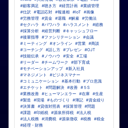
#顧客満足
#聴き方
#経営計画
#業績管理
#仕訳
#電話応対
#報連相
#IoT
#画像
#労務管理
#賃金
#退職
#解雇
#労働法
#セクハラ
#パワハラ
#ハラスメント
#総務
#採算分析
#経営判断
#キャッシュフロー
#後輩指導
#ファシリテーション
#会議
#ミーティング
#オンライン
#営業
#商談
#コーチング
#話し方
#プレゼン
#OJT
#技能伝承
#ノウハウ
#安全
#工場
#リーダー
#チームワーク
#部下育成
#モチベーションアップ
#新入社員
#マネジメント
#ビジネスマナー
#コミュニケーション
#基本行動
#プロ意識
#エチケット
#問題解決
#改善
#５S
#業務改善
#ヒューマンエラー
#在庫
#生産
#製造
#現場
#ものづくり
#簿記
#資金繰り
#決算書
#貸借対照表
#採算管理
#問題
#課題
#印紙税
#源泉所得税
#法人税
#法人税務
#消費税
#源泉徴収
#税務
#税金
#経理・財務