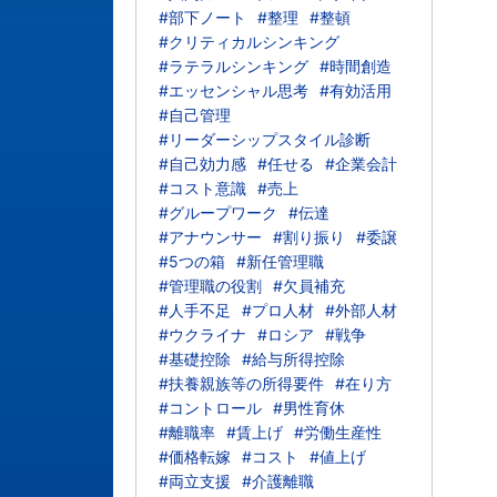
#部下ノート
#整理
#整頓
#クリティカルシンキング
#ラテラルシンキング
#時間創造
#エッセンシャル思考
#有効活用
#自己管理
#リーダーシップスタイル診断
#自己効力感
#任せる
#企業会計
#コスト意識
#売上
#グループワーク
#伝達
#アナウンサー
#割り振り
#委譲
#5つの箱
#新任管理職
#管理職の役割
#欠員補充
#人手不足
#プロ人材
#外部人材
#ウクライナ
#ロシア
#戦争
#基礎控除
#給与所得控除
#扶養親族等の所得要件
#在り方
#コントロール
#男性育休
#離職率
#賃上げ
#労働生産性
#価格転嫁
#コスト
#値上げ
#両立支援
#介護離職