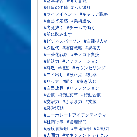
#基本練習
#働く意義
#仕事の価値
#ふり返り
#ライフイベント
#キャリア戦略
#自己肯定感
#業績達成
#考え抜く
#チームで働く
#前に踏み出す
#ビジネスパーソン
#自律型人材
#次世代
#経営戦略
#思考力
#一番化戦略
#モノコト変換
#解決力
#アファメーション
#尊敬
#相互
#カウンセリング
#ヨイ出し
#改正点
#効率
#見せ方
#聞く
#巻き込む
#自己成長
#リフレクション
#習慣
#行動変革
#行動習慣
#交渉力
#さばき力
#支援
#経営活動
#コーポレートアイデンティティ
#社内行事
#管理部門
#経験者採用
#中途採用
#即戦力
#人間力
#マネジメントサイクル