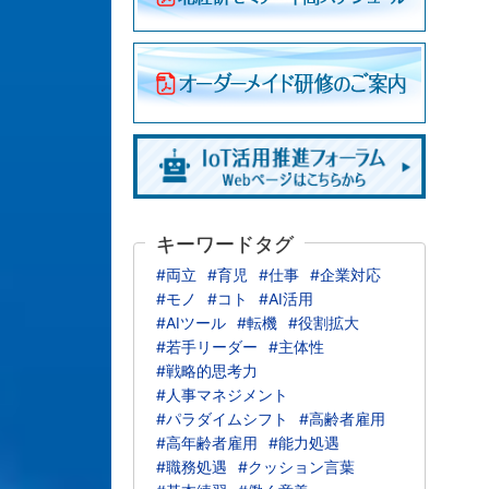
キーワードタグ
#両立
#育児
#仕事
#企業対応
#モノ
#コト
#AI活用
#AIツール
#転機
#役割拡大
#若手リーダー
#主体性
#戦略的思考力
#人事マネジメント
#パラダイムシフト
#高齢者雇用
#高年齢者雇用
#能力処遇
#職務処遇
#クッション言葉