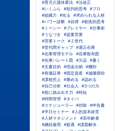
#育児介護休業法
#法改正
#いくぷら
#批判的思考
#プロ
#組織力
#叱る
#求められる人材
#パワー診断
#自律
#創造的思考
#ミーシー
#プレイヤー
#仕事術
#うなづき
#提案営業
#営業トーク
#Ｚ世代
#世代間ギャップ
#適正在庫
#在庫管理モデル
#在庫散布図
#在庫パレート図
#欠品
#書く
#文書目的
#現金出納
#棚卸
#有価証券
#固定資産
#減価償却
#課税売上
#褒める
#認める
#自己分析
#社会人
#3つの力
#前に踏み出す力
#時短
#時間管理
#タイパ
#スケジューラ―
#控除
#申告書
#半日セミナー
#人的資本経営
#人材マネジメント
#高年齢者
#継続雇用
#処遇
#課題解決
#プロブレム・フォーカス