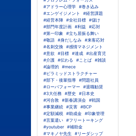
#アドラー心理学
#巻き込み
#エンゲイジメント
#経営課題
#経営本陣
#全社目標
#儲け
#部門年度計画
#利益
#応対
#第一印象
#立ち居振る舞い
#敬語
#身だしなみ
#来客応対
#名刺交換
#感情マネジメント
#意欲
#目標
#達成
#出産育児
#介護
#伝わる
#ことば
#雑談
#論理的
#mece
#ピラミッドストラクチャー
#部下・後輩指導
#問題社員
#ローパフォーマー
#退職勧奨
#3大任務
#歴史
#日本史
#河合敦
#新春講演会
#戦国
#事業継続
#災害
#BCP
#定額減税
#助成金
#印象管理
#言葉遣い
#フリートーキング
#youtuber
#補助金
#マキノヤ先生
#リーダシップ