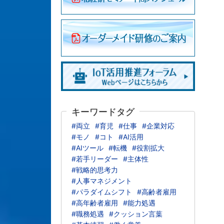
キーワードタグ
#両立
#育児
#仕事
#企業対応
#モノ
#コト
#AI活用
#AIツール
#転機
#役割拡大
#若手リーダー
#主体性
#戦略的思考力
#人事マネジメント
#パラダイムシフト
#高齢者雇用
#高年齢者雇用
#能力処遇
#職務処遇
#クッション言葉