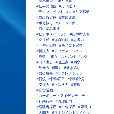
#基本練習
#働く意義
#仕事の価値
#ふり返り
#ライフイベント
#キャリア戦略
#自己肯定感
#業績達成
#考え抜く
#チームで働く
#前に踏み出す
#ビジネスパーソン
#自律型人材
#次世代
#経営戦略
#思考力
#一番化戦略
#モノコト変換
#解決力
#アファメーション
#尊敬
#相互
#カウンセリング
#ヨイ出し
#改正点
#効率
#見せ方
#聞く
#巻き込む
#自己成長
#リフレクション
#習慣
#行動変革
#行動習慣
#交渉力
#さばき力
#支援
#経営活動
#コーポレートアイデンティティ
#社内行事
#管理部門
#経験者採用
#中途採用
#即戦力
#人間力
#マネジメントサイクル