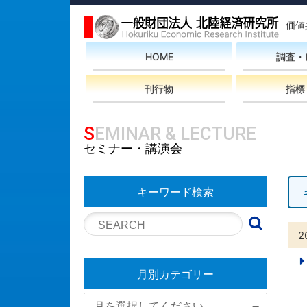
価値
HOME
調査・
刊行物
指標
SEMINAR & LECTURE
セミナー・講演会
キーワード検索
2
月別カテゴリー