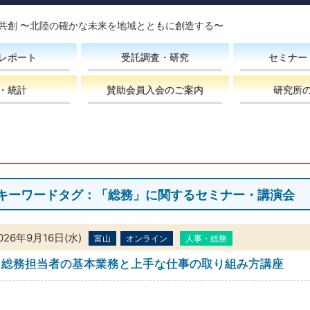
共創 〜北陸の確かな未来を地域とともに創造する〜
レポート
受託調査・研究
セミナー
・統計
賛助会員入会のご案内
研究所
キーワードタグ：「総務」に関するセミナー・講演会
026年9月16日(水)
富山
オンライン
人事・総務
総務担当者の基本業務と上手な仕事の取り組み方講座