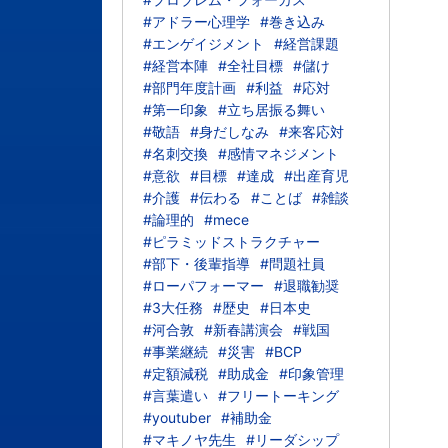
#アドラー心理学
#巻き込み
#エンゲイジメント
#経営課題
#経営本陣
#全社目標
#儲け
#部門年度計画
#利益
#応対
#第一印象
#立ち居振る舞い
#敬語
#身だしなみ
#来客応対
#名刺交換
#感情マネジメント
#意欲
#目標
#達成
#出産育児
#介護
#伝わる
#ことば
#雑談
#論理的
#mece
#ピラミッドストラクチャー
#部下・後輩指導
#問題社員
#ローパフォーマー
#退職勧奨
#3大任務
#歴史
#日本史
#河合敦
#新春講演会
#戦国
#事業継続
#災害
#BCP
#定額減税
#助成金
#印象管理
#言葉遣い
#フリートーキング
#youtuber
#補助金
#マキノヤ先生
#リーダシップ