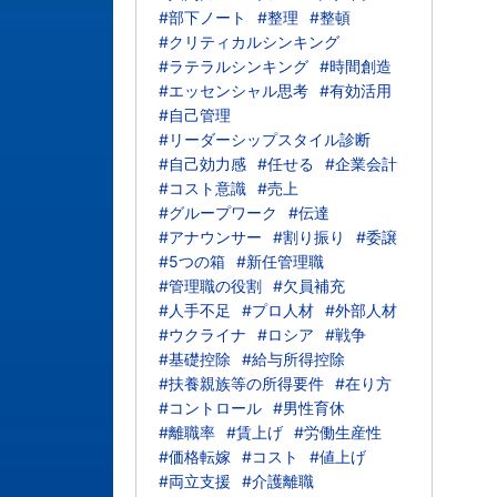
#部下ノート
#整理
#整頓
#クリティカルシンキング
#ラテラルシンキング
#時間創造
#エッセンシャル思考
#有効活用
#自己管理
#リーダーシップスタイル診断
#自己効力感
#任せる
#企業会計
#コスト意識
#売上
#グループワーク
#伝達
#アナウンサー
#割り振り
#委譲
#5つの箱
#新任管理職
#管理職の役割
#欠員補充
#人手不足
#プロ人材
#外部人材
#ウクライナ
#ロシア
#戦争
#基礎控除
#給与所得控除
#扶養親族等の所得要件
#在り方
#コントロール
#男性育休
#離職率
#賃上げ
#労働生産性
#価格転嫁
#コスト
#値上げ
#両立支援
#介護離職