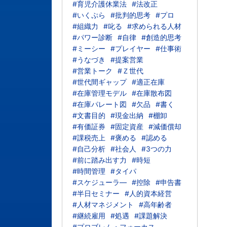
#育児介護休業法
#法改正
#いくぷら
#批判的思考
#プロ
#組織力
#叱る
#求められる人材
#パワー診断
#自律
#創造的思考
#ミーシー
#プレイヤー
#仕事術
#うなづき
#提案営業
#営業トーク
#Ｚ世代
#世代間ギャップ
#適正在庫
#在庫管理モデル
#在庫散布図
#在庫パレート図
#欠品
#書く
#文書目的
#現金出納
#棚卸
#有価証券
#固定資産
#減価償却
#課税売上
#褒める
#認める
#自己分析
#社会人
#3つの力
#前に踏み出す力
#時短
#時間管理
#タイパ
#スケジューラ―
#控除
#申告書
#半日セミナー
#人的資本経営
#人材マネジメント
#高年齢者
#継続雇用
#処遇
#課題解決
#プロブレム・フォーカス